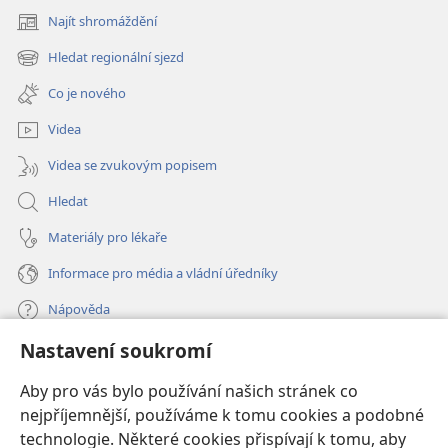
Najít shromáždění
(otevřeno
nové
Hledat regionální sjezd
(otevřeno
okno)
nové
Co je nového
okno)
Videa
Videa se zvukovým popisem
Hledat
Materiály pro lékaře
Informace pro média a vládní úředníky
Nápověda
Nastavení soukromí
Dary
(otevřeno
nové
Aby pro vás bylo používání našich stránek co
okno)
nejpříjemnější, používáme k tomu cookies a podobné
ONLINE KNIHOVNA Strážné věže
(otevřeno
technologie. Některé cookies přispívají k tomu, aby
nové