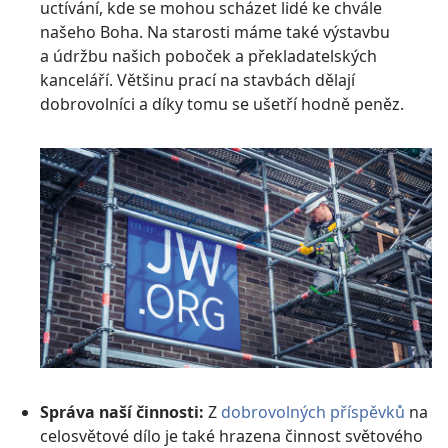
uctívání, kde se mohou scházet lidé ke chvále
našeho Boha. Na starosti máme také výstavbu
a údržbu našich poboček a překladatelských
kanceláří. Většinu prací na stavbách dělají
dobrovolníci a díky tomu se ušetří hodně peněz.
Správa naší činnosti:
Z
dobrovolných příspěvků
na
celosvětové dílo je také hrazena činnost světového