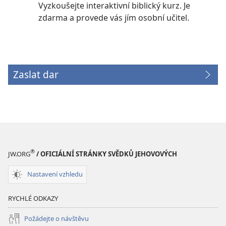
Vyzkoušejte interaktivní biblický kurz. Je
zdarma a provede vás jím osobní učitel.
Zaslat dar
(otevřeno
nové
okno)
®
JW.ORG
/ OFICIÁLNÍ STRÁNKY SVĚDKŮ JEHOVOVÝCH
Nastavení vzhledu
RYCHLÉ ODKAZY
Požádejte o návštěvu