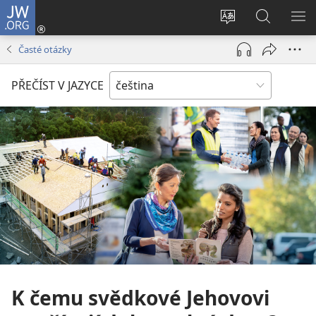
JW.ORG
Přihlásit
se
Změnit
Hledat
ZO
(otevřeno
jazyk
na
NA
Časté otázky
nové
stránek
JW.ORG
okno)
PŘEČÍST V JAZYCE
K čemu svědkové Jehovovi