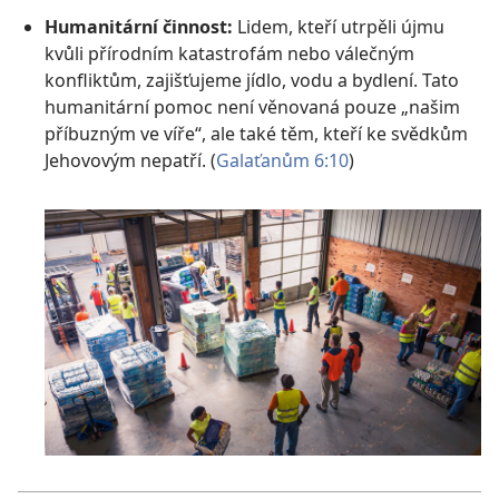
Humanitární činnost:
Lidem, kteří utrpěli újmu
kvůli přírodním katastrofám nebo válečným
konfliktům, zajišťujeme jídlo, vodu a bydlení. Tato
humanitární pomoc není věnovaná pouze „našim
příbuzným ve víře“, ale také těm, kteří ke svědkům
Jehovovým nepatří. (
Galaťanům 6:10
)