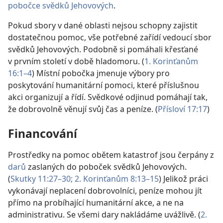
pobočce svědků Jehovových
.
Pokud sbory v dané oblasti nejsou schopny zajistit
dostatečnou pomoc, vše potřebné zařídí vedoucí sbor
svědků Jehovových. Podobně si pomáhali křesťané
v prvním století v době hladomoru. (
1. Korinťanům
16:1–4
) Místní pobočka jmenuje výbory pro
poskytování humanitární pomoci, které příslušnou
akci organizují a řídí. Svědkové odjinud pomáhají tak,
že dobrovolně věnují svůj čas a peníze. (
Přísloví 17:17
)
Financování
Prostředky na pomoc obětem katastrof jsou čerpány z
darů
zaslaných do poboček svědků Jehovových.
(
Skutky 11:27–30;
2. Korinťanům 8:13–15
) Jelikož práci
vykonávají neplacení dobrovolníci, peníze mohou jít
přímo na probíhající humanitární akce, a ne na
administrativu. Se všemi dary nakládáme uvážlivě. (
2.