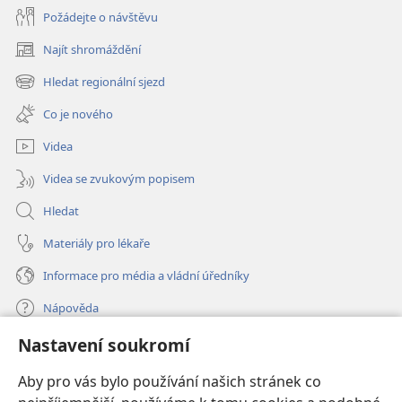
Požádejte o návštěvu
Najít shromáždění
(otevřeno
nové
Hledat regionální sjezd
(otevřeno
okno)
nové
Co je nového
okno)
Videa
Videa se zvukovým popisem
Hledat
Materiály pro lékaře
Informace pro média a vládní úředníky
Nápověda
Nastavení soukromí
Dary
(otevřeno
nové
Aby pro vás bylo používání našich stránek co
okno)