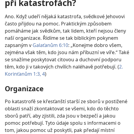
při katastrofách?
Ano. Když udeří nějaká katastrofa, svědkové Jehovovi
často přijdou na pomoc. Praktickým způsobem
pomáháme jak svědkům, tak lidem, kteří nejsou členy
naší organizace. Řídíme se tak biblickým pokynem
zapsaným v
Galaťanům 6:10
: „Konejme dobro všem,
zejména však těm, kdo jsou nám příbuzní ve víře.“ Také
se snažíme poskytovat citovou a duchovní podporu
těm, kdo ji v takových chvílích naléhavě potřebují. (
2.
Korinťanům 1:3, 4
)
Organizace
Po katastrofě se křesťanští starší ze sborů v postižené
oblasti snaží zkontaktovat se všemi, kdo do těchto
sborů patří, aby zjistili, zda jsou v bezpečí a jakou
pomoc potřebují. Tyto údaje spolu s informacemi o
tom, jakou pomoc už poskytli, pak předají místní