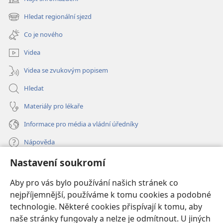
(otevřeno
nové
Hledat regionální sjezd
(otevřeno
okno)
nové
Co je nového
okno)
Videa
Videa se zvukovým popisem
Hledat
Materiály pro lékaře
Informace pro média a vládní úředníky
Nápověda
Nastavení soukromí
Dary
(otevřeno
nové
Aby pro vás bylo používání našich stránek co
okno)
nejpříjemnější, používáme k tomu cookies a podobné
ONLINE KNIHOVNA Strážné věže
(otevřeno
technologie. Některé cookies přispívají k tomu, aby
nové
®
JW Hub
naše stránky fungovaly a nelze je odmítnout. U jiných
okno)
(otevřeno