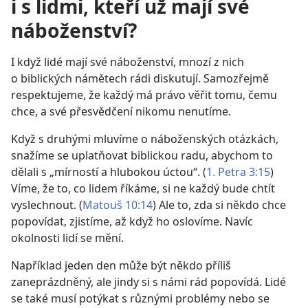
i s lidmi, kteří už mají své
náboženství?
I když lidé mají své náboženství, mnozí z nich
o biblických námětech rádi diskutují. Samozřejmě
respektujeme, že každý má právo věřit tomu, čemu
chce, a své přesvědčení nikomu nenutíme.
Když s druhými mluvíme o náboženských otázkách,
snažíme se uplatňovat biblickou radu, abychom to
dělali s „mírností a hlubokou úctou“. (
1. Petra 3:15
)
Víme, že to, co lidem říkáme, si ne každý bude chtít
vyslechnout. (
Matouš 10:14
) Ale to, zda si někdo chce
popovídat, zjistíme, až když ho oslovíme. Navíc
okolnosti lidí se mění.
Například jeden den může být někdo příliš
zaneprázdněný, ale jindy si s námi rád popovídá. Lidé
se také musí potýkat s různými problémy nebo se