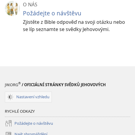
O NÁS
Požádejte o návštěvu
Zjistěte z Bible odpověď na svoji otázku nebo
se líp seznamte se svědky Jehovovými.
®
JW.ORG
/ OFICIÁLNÍ STRÁNKY SVĚDKŮ JEHOVOVÝCH
Nastavení vzhledu
RYCHLÉ ODKAZY
Požádejte o návštěvu
Najít shromáždění