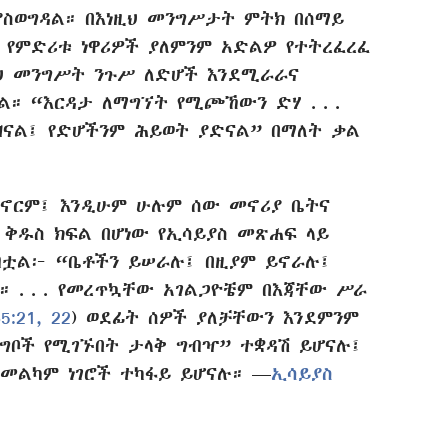
ስወግዳል። በእነዚህ መንግሥታት ምትክ በሰማይ
የምድሪቱ ነዋሪዎች ያለምንም አድልዎ የተትረፈረፈ
ዚህ መንግሥት ንጉሥ ለድሆች እንደሚራራና
። “እርዳታ ለማግኘት የሚጮኸውን ድሃ . . .
ዝናል፤ የድሆችንም ሕይወት ያድናል” በማለት ቃል
ይኖርም፤ እንዲሁም ሁሉም ሰው መኖሪያ ቤትና
 ቅዱስ ክፍል በሆነው የኢሳይያስ መጽሐፍ ላይ
ብቷል፦ “ቤቶችን ይሠራሉ፤ በዚያም ይኖራሉ፤
። . . . የመረጥኳቸው አገልጋዮቼም በእጃቸው ሥራ
5:21, 22
) ወደፊት ሰዎች ያለቻቸውን እንደምንም
ግቦች የሚገኙበት ታላቅ ግብዣ” ተቋዳሽ ይሆናሉ፤
መልካም ነገሮች ተካፋይ ይሆናሉ። —
ኢሳይያስ