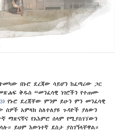
ተመካው በኑሮ ደረጃው ሳይሆን ከፈጣሪው ጋር
መጽሐፍ ቅዱስ “መንፈሳዊ ነገሮችን የተጠሙ
3
) የኑሮ ደረጃቸው ምንም ይሁን ምን መንፈሳዊ
 ሰዎች አምላክ ስለተለያዩ ጉዳዮች ያለውን
ኛ ማጽናኛና የአእምሮ ሰላም የሚያስገኘውን
ሳሉ። ይህም እውነተኛ ደስታ ያስገኝላቸዋል።