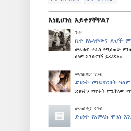
እነዚህንስ አይተሃቸዋል?
ንቁ!
ቤት የሌላቸውና ድሆች ም
መጽሐፍ ቅዱስ የሚሰጠው ምክር
ሰላም እንድናገኝ ይረዳናል።
መጠበቂያ ግንብ
ድህነት የማይኖርበት ዓለ
ድህነትን ማጥፋት የሚችለው ማ
መጠበቂያ ግንብ
ድህነት የአምላክ ሞገስ እ