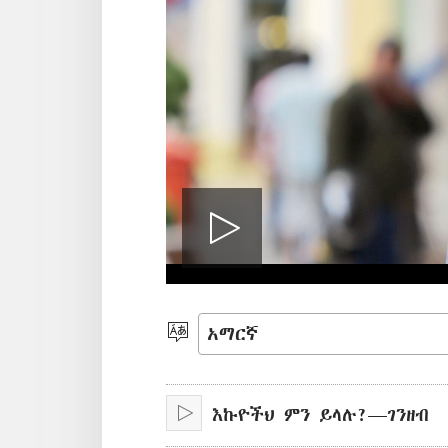
ቪዲዮውን
አጫውት
ቋንቋ
ምረጥ
እኩዮችህ ምን ይላሉ?—ገንዘብ
አጫውት