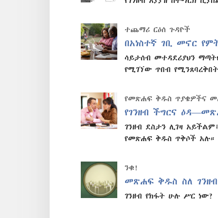
የገንዘብ አያያዝ ከተማርክ ሲያስ
ተጨማሪ ርዕሰ ጉዳዮች
በአነስተኛ ገቢ መኖር የም
ሳይታሰብ መተዳደሪያህን ማጣት
የሚገኘው ጥበብ የሚንጸባረቅበት
የመጽሐፍ ቅዱስ ጥያቄዎችና 
የገንዘብ ችግርና ዕዳ—መጽ
ገንዘብ ደስታን ሊገዛ አይችልም
የመጽሐፍ ቅዱስ ጥቅሶች አሉ።
ንቁ!
መጽሐፍ ቅዱስ ስለ ገንዘብ
ገንዘብ የክፋት ሁሉ ሥር ነው?