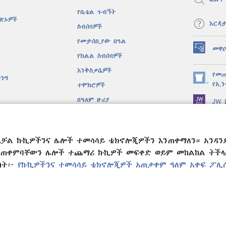
የቤቴል ጉብኝት
ዋጽኦዎች
እርዳ
ስብሰባዎች
የመታሰቢያው በዓል
መዋ
(አዲስ
የክልል ስብሰባዎች
ዊንዶው
እንቅስቃሴዎች
ክፈት)
የመጠ
ንግ
(አዲስ
የኢን
ተሞክሮዎች
ዊንዶው
በዓለም ዙሪያ
JW L
ክፈት)
ዱ ድራማዎች
ሐፍ ቅዱስ ንባብ
ንዲቻል ኩኪዎችንና ሌሎች ተመሳሳይ ቴክኖሎጂዎችን እንጠቀማለን። አንዳን
ንጠቀምባቸውን ሌሎች ተጨማሪ ኩኪዎች መፍቀድ ወይም መከልከል ትችላለህ
ልከት፦
የኩኪዎችንና ተመሳሳይ ቴክኖሎጂዎች አጠቃቀም ዓለም አቀፍ ፖሊ
e and Tract Society of Pennsylvania.
የአጠቃቀም ውል
|
ሚስጥር የመጠበቅ 