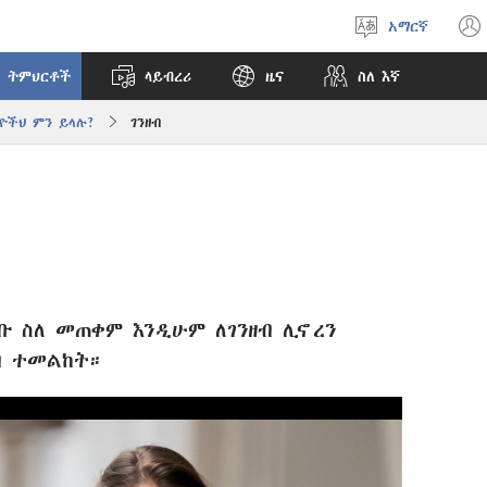
አማርኛ
ቋንቋ
ምረጥ
 ትምህርቶች
ላይብረሪ
ዜና
ስለ እኛ
ዮችህ ምን ይላሉ?
ገንዘብ
ባቡ ስለ መጠቀም እንዲሁም ለገንዘብ ሊኖረን
ብ ተመልከት።