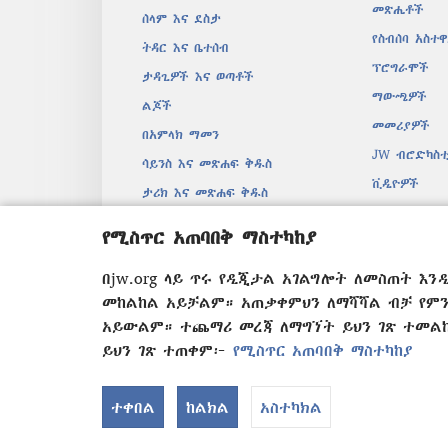
መጽሔቶች
ሰላም እና ደስታ
የስብሰባ አስተ
ትዳር እና ቤተሰብ
ፕሮግራሞች
ታዳጊዎች እና ወጣቶች
ማውጫዎች
ልጆች
መመሪያዎች
በአምላክ ማመን
JW ብሮድካስቲ
ሳይንስ እና መጽሐፍ ቅዱስ
ቪዲዮዎች
ታሪክ እና መጽሐፍ ቅዱስ
መዝሙሮች
የሚስጥር አጠባበቅ ማስተካከያ
በድምፅ የተቀ
ድራማዊ የመጽ
በjw.org ላይ ጥሩ የዲጂታል አገልግሎት ለመስጠት እ
መከልከል አይቻልም። አጠቃቀምህን ለማሻሻል ብቻ የም
አይውልም። ተጨማሪ መረጃ ለማግኘት ይህን ገጽ ተመ
ይህን ገጽ ተጠቀም፦
የሚስጥር አጠባበቅ ማስተካከያ
Copyright
© 2026 Watch Tower Bibl
ተቀበል
ከልክል
አስተካክል