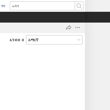
ግባ
(አዲስ
ፈልግ
ዊንዶው
ክፈት)
አንብብ በ