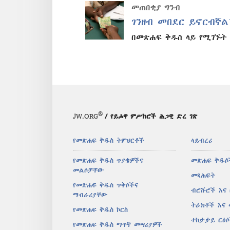
መጠበቂያ ግንብ
ገንዘብ መበደር ይኖርብኛል
በመጽሐፍ ቅዱስ ላይ የሚገኙት
®
JW.ORG
/ የይሖዋ ምሥክሮች ሕጋዊ ድረ ገጽ
የመጽሐፍ ቅዱስ ትምህርቶች
ላይብረሪ
የመጽሐፍ ቅዱስ ጥያቄዎችና
መጽሐፍ ቅዱሶ
መልሶቻቸው
መጻሕፍት
የመጽሐፍ ቅዱስ ጥቅሶችና
ብሮሹሮች እና
ማብራሪያቸው
ትራክቶች እና
የመጽሐፍ ቅዱስ ኮርስ
ተከታታይ ርዕ
የመጽሐፍ ቅዱስ ማጥኛ መሣሪያዎች