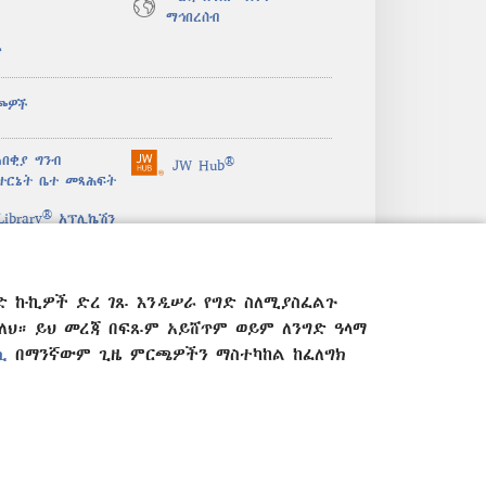
ማኅበረሰብ
ታ
ጮዎች
በቂያ ግንብ
®
JW Hub
(አዲስ
ተርኔት ቤተ መጻሕፍት
ዊንዶው
®
ክፈት)
ibrary
አፕሊኬሽን
ድ ኩኪዎች ድረ ገጹ እንዲሠራ የግድ ስለሚያስፈልጉ
። ይህ መረጃ በፍጹም አይሸጥም ወይም ለንግድ ዓላማ
ሲ
በማንኛውም ጊዜ ምርጫዎችን ማስተካከል ከፈለግክ
ፖሊሲ
|
የሚስጥር አጠባበቅ ማስተካከያ