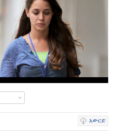
አውርድ
ቪዲዮ