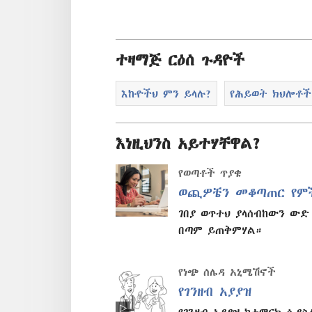
ተዛማጅ ርዕሰ ጉዳዮች
እኩዮችህ ምን ይላሉ?
የሕይወት ክህሎቶች
እነዚህንስ አይተሃቸዋል?
የወጣቶች ጥያቄ
ወጪዎቼን መቆጣጠር የም
ገበያ ወጥተህ ያላሰብከውን ውድ
በጣም ይጠቅምሃል።
የነጭ ሰሌዳ አኒሜሽኖች
የገንዘብ አያያዝ