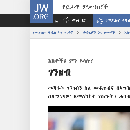
JW.ORG
የይሖዋ ምሥክሮች
መነሻ ገጽ
የመጽሐፍ ቅዱስ
የመጽሐፍ ቅዱስ ትምህርቶች
ታዳጊዎች እና ወጣቶች
እኩ
እኩዮችህ ምን ይላሉ?
ገንዘብ
ወጣቶች ገንዘብን ስለ መቆጠብና በአግ
ስለሚገባው አመለካከት የሰጡትን ሐሳ