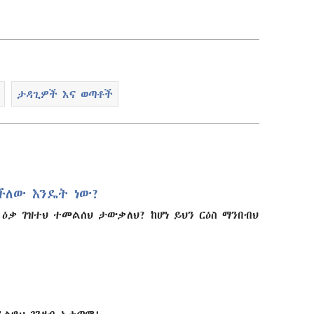
ማውረድ
የሚቻልባቸው
አማራጮች
ታዳጊዎች እና ወጣቶች
ችለው እንዴት ነው?
 ዕቃ ገዝተህ ተመልሰህ ታውቃለህ? ከሆነ ይህን ርዕስ ማንበብህ