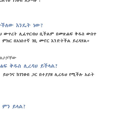
ፈልግህ ገንዘብ አታጣም!
ትችለው እንዴት ነው?
ህ ውጥረት ሊፈጥርብህ ቢችልም በመጽሐፍ ቅዱስ ውስጥ
 ምክር በአነስተኛ ገቢ መኖር እንድትችል ይረዳሃል።
መልሶቻቸው
ሐፍ ቅዱስ ሊረዳህ ይችላል?
፤ ይሁንና ከገንዘብ ጋር በተያያዘ ሊረዱህ የሚችሉ አራት
 ምን ይላል?