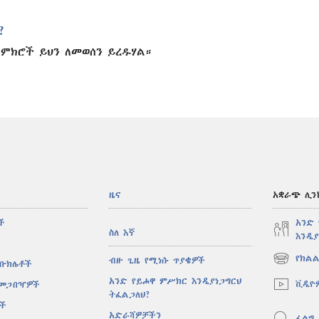
?
 ምክሮች ይህን ለመወሰን ይረዱሃል።
ዜና
አቋራጭ ሊን
ች
አንድ
ስለ እኛ
እንዲያ
የክልል
ብዙ ጊዜ የሚነሱ ጥያቄዎች
 ቡክሌቶች
(አዲስ
ዊንዶው
አንድ የይሖዋ ምሥክር እንዲያነጋግርህ
ቪዲዮ
 መጋበዣዎች
ክፈት)
ትፈልጋለህ?
ሶች
አድራሻዎቻችን
ፈልግ