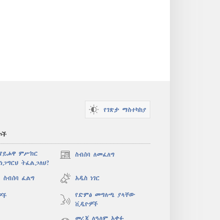
የገጽታ ማስተካከያ
ኮች
 የይሖዋ ምሥክር
ስብሰባ ለመፈለግ
(አዲስ
ነጋግርህ ትፈልጋለህ?
ዊንዶው
ክፈት)
 ስብሰባ ፈልግ
አዲስ ነገር
የድምፅ መግለጫ ያላቸው
ዎች
ቪዲዮዎች
መረጃ ለዓለም አቀፉ