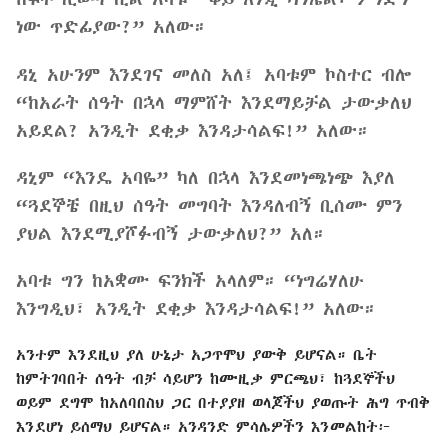
ነው ጥድፊያው?” አለው።
ዳኒ አሁንም እንደገና መለስ አለ፤ አባቱም ኮስተር ብሎ
“ከአራት ሰዓት በኋላ ማምሸት እንደማይቻል ታውቃለህ
አይደል? አንዲት ደቂቃ እንዳታሳልፍ!” አለው።
ዳኒም “እንዴ አባዬ” ካለ በኋላ እንደመነጫነጭ እያለ
“ጓደኞቼ በዚህ ሰዓት መግባት እንዳለብኝ ቢሰሙ ምን
ያህል እንደሚያሾፉብኝ ታውቃለህ?” አለ።
አባቱ ግን ከአቋሙ ፍንክች አላለም። “ነግሬሃለሁ
እንግዲህ፣ አንዲት ደቂቃ እንዳታሳልፍ!” አለው።
አንተም እንደዚህ ያለ ሁኔታ አጋጥሞህ ያውቅ ይሆናል። ቤት
ከምትገባበት ሰዓት ብቻ ሳይሆን ከሙዚቃ ምርጫህ፣ ከጓደኞችህ
ወይም ደግሞ ከአለባበስህ ጋር በተያያዘ ወላጆችህ ያወጡት ሕግ ጥብቅ
እንደሆነ ይሰማህ ይሆናል። አንዳንድ ምሳሌዎችን እንመልከት፦