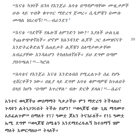
“እናቴ ካገባች በኋላ የእንጀራ አባቴ በማዳምጣቸው ሙዚቃዎች
ሁሉ ላይ ጥብቅ ቁጥጥር ማድረግ ጀመረ። ሲዲዎቼን በሙሉ
*
መጣል ነበረብኝ!”​
—
ብራንደን
“እናቴ ‘ጓደኞች የሌሉሽ ለምንድን ነው?’ እያለች ሁልጊዜ
ትጨቀጭቀኛለች። ሆኖም
ከአንዳንድ ልጆች ጋር ለመዝናናት
እንድትፈቅድልኝ ስጠይቃት ልጆቹን ስለማታውቃቸው
አብሬያቸው እንዳልሆን ትከለክለኛለች። ይህ ደግሞ በጣም
ያበሳጫል!”​
—
ካሮል
“አባቴና የእንጀራ እናቴ እንድለብስ የሚፈልጉት ሰፊ የሆኑ
ቲሸርቶችን ነው። በዚያ ላይ ደግሞ አባቴ ቁምጣዎቼ ከጉልበት
በላይ ከሆኑ ‘በጣም አጥረዋል’ ብሎ ድርቅ ይላል!”​
—
ሴሬና
አንተና ወላጆችህ መስማማት ካቃታችሁ ምን ማድረግ ትችላለህ?
ጉዳዩን ልትነጋገሩበት ትችሉ ይሆን? “ወላጆቼ ብዙ ጊዜ ማዳመጥ
አይፈልጉም” በማለት የ17 ዓመቷ ጆአን ትናገራለች። የ15 ዓመቷ
ኤሚ ደግሞ “ወላጆቼ ስሜቴን እንደማይረዱልኝ ከተሰማኝ ዝም
ማለት እመርጣለሁ” ትላለች።