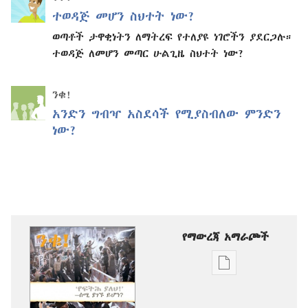
ተወዳጅ መሆን ስህተት ነው?
ወጣቶች ታዋቂነትን ለማትረፍ የተለያዩ ነገሮችን ያደርጋሉ።
ተወዳጅ ለመሆን መጣር ሁልጊዜ ስህተት ነው?
ንቁ!
አንድን ግብዣ አስደሳች የሚያስብለው ምንድን
ነው?
የማውረጃ አማራጮች
የሕትመት
ውጤቶችን
ማውረድ