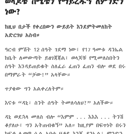
ወላጆቼ ስሜቴን የማይረዱኝ ለምንድን
ነው?
ከዚህ በታች የቀረበውን ውይይት እንደምትመለከት
አድርገህ አስብ።
ዓርብ ምሽት 12 ሰዓት ገደማ ነው፤ የ17 ዓመቱ ዳንኤል
ከቤት ለመውጣት ይዘገጃጃል፤ ወላጆቹ የሚመለስበትን
ሰዓት እንዳይጠይቁት ስለፈራ ፈጠን ፈጠን ብሎ ወደ በሩ
በማምራት “ቻው!” አላቸው።
ጥያቄው ግን አልቀረለትም።
እናቱ “ዳኒ፣ ስንት ሰዓት ትመለሳለህ?” አለችው።
ዳኒ ወደኋላ መለስ ብሎ “እምም . . . እእእ . . . ትንሽ
ቆያለሁ፤ ግን አትጠብቁኝ” አለ። ከዚያም በፍጥነት በሩን
ከፍቶ ሊወጣ ሲል አባቱ “ቆይ እንጂ ዳንኤል፣ ምንድን