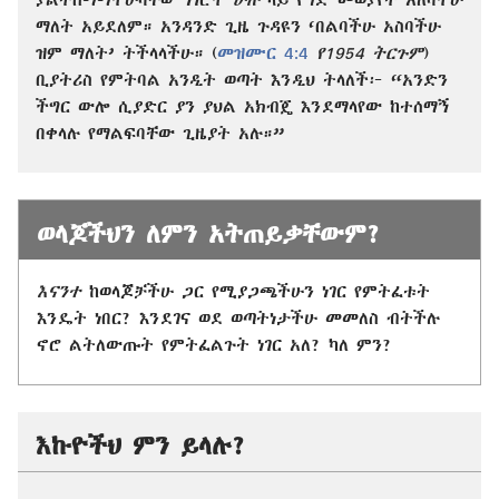
ማለት አይደለም። አንዳንድ ጊዜ ጉዳዩን ‘በልባችሁ አስባችሁ
ዝም ማለት’ ትችላላችሁ። (
መዝሙር 4:4
የ1954 ትርጉም
)
ቢያትሪስ የምትባል አንዲት ወጣት እንዲህ ትላለች፦ “አንድን
ችግር ውሎ ሲያድር ያን ያህል አክብጄ እንደማላየው ከተሰማኝ
በቀላሉ የማልፍባቸው ጊዜያት አሉ።”
ወላጆችህን ለምን አትጠይቃቸውም?
እናንተ
ከወላጆቻችሁ ጋር የሚያጋጫችሁን ነገር የምትፈቱት
እንዴት ነበር? እንደገና ወደ ወጣትነታችሁ መመለስ ብትችሉ
ኖሮ ልትለውጡት የምትፈልጉት ነገር አለ? ካለ ምን?
እኩዮችህ ምን ይላሉ?