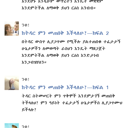
እንደሆኑ እንዲሁም ውጥረትን እንዴት መቋቋም
እንደምትችል ለማወቅ ይህን ርዕስ አንብብ።
ንቁ!
ከትዳር ምን መጠበቅ እችላለሁ?—ክፍል 2
በትዳር ውስጥ ሊያጋጥሙ የሚችሉ ያልተጠበቁ ተፈታታኝ
ሁኔታዎችን ለመወጣት ራስህን እንዴት ማዘጋጀት
እንደምትችል ለማወቅ ይህን ርዕስ እንድታነብ
እንጋብዝሃለን።
ንቁ!
ከትዳር ምን መጠበቅ እችላለሁ?​—ክፍል 1
ትዳር ስትመሠርት ምን ጥቅሞች እንደምታገኝ መጠበቅ
ትችላለህ? ምን ዓይነት ተፈታታኝ ሁኔታዎችስ ሊያጋጥሙህ
ይችላሉ?
ንቁ!