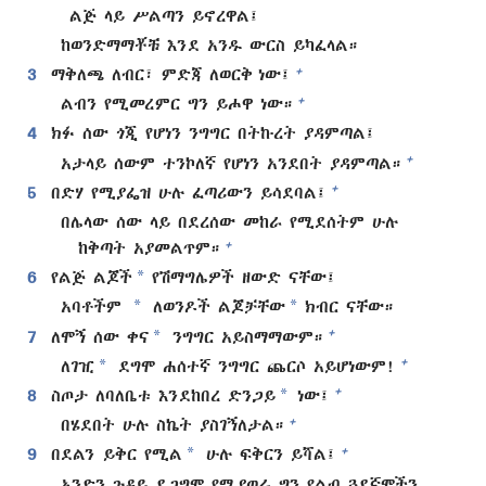
ልጅ ላይ ሥልጣን ይኖረዋል፤
ከወንድማማቾቹ እንደ አንዱ ውርስ ይካፈላል።
+
3
ማቅለጫ ለብር፣ ምድጃ ለወርቅ ነው፤
+
ልብን የሚመረምር ግን ይሖዋ ነው።
4
ክፉ ሰው ጎጂ የሆነን ንግግር በትኩረት ያዳምጣል፤
+
አታላይ ሰውም ተንኮለኛ የሆነን አንደበት ያዳምጣል።
+
5
በድሃ የሚያፌዝ ሁሉ ፈጣሪውን ይሳደባል፤
በሌላው ሰው ላይ በደረሰው መከራ የሚደሰትም ሁሉ
+
ከቅጣት አያመልጥም።
*
6
የልጅ ልጆች
የሽማግሌዎች ዘውድ ናቸው፤
*
*
አባቶችም
ለወንዶች ልጆቻቸው
ክብር ናቸው።
*
+
7
ለሞኝ ሰው ቀና
ንግግር አይስማማውም።
*
+
ለገዢ
ደግሞ ሐሰተኛ ንግግር ጨርሶ አይሆነውም!
*
+
8
ስጦታ ለባለቤቱ እንደከበረ ድንጋይ
ነው፤
+
በሄደበት ሁሉ ስኬት ያስገኝለታል።
*
+
9
በደልን ይቅር የሚል
ሁሉ ፍቅርን ይሻል፤
አንድን ጉዳይ ደጋግሞ የሚያወራ ግን የልብ ጓደኛሞችን