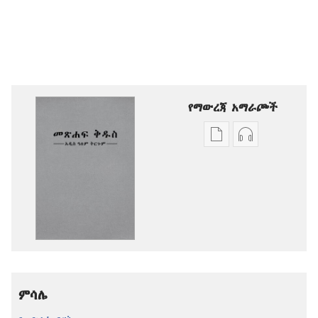
የማውረጃ አማራጮች
የሕትመት
ኦዲዮዎችን
ውጤቶችን
ማውረድ
ማውረድ
የሚቻልባቸው
የሚቻልባቸው
አማራጮች
አማራጮች
አዲስ
አዲስ
ዓለም
ዓለም
ትርጉም
ትርጉም
መጽሐፍ
መጽሐፍ
ቅዱስ
ምሳሌ
ቅዱስ