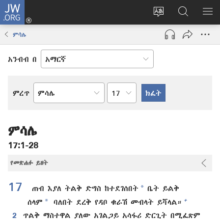
JW.ORG
ግባ
(አዲስ
የድረ
JW.ORG
መ
ዊንዶው
ገጹን
ላይ
አሳ
ምሳሌ
ክፈት)
ቋንቋ
መፈለጊያ
ለውጥ
አንብብ በ
በምዕራፍ
ምረጥ
የመጽሐፍ
ቅዱስ
መጽሐፍ
ምሳሌ
17:1-28
የመጽሐፉ ይዘት
17
*
ጠብ እያለ ትልቅ ድግስ ከተደገሰበት
ቤት ይልቅ
*
+
ሰላም
ባለበት ደረቅ የዳቦ ቁራሽ መብላት ይሻላል።
2
ጥልቅ ማስተዋል ያለው አገልጋይ አሳፋሪ ድርጊት በሚፈጽም