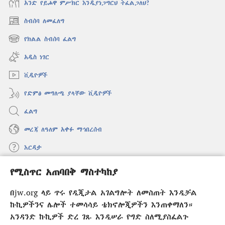
አንድ የይሖዋ ምሥክር እንዲያነጋግርህ ትፈልጋለህ?
ስብሰባ ለመፈለግ
(አዲስ
ዊንዶው
የክልል ስብሰባ ፈልግ
(አዲስ
ክፈት)
ዊንዶው
አዲስ ነገር
ክፈት)
ቪዲዮዎች
የድምፅ መግለጫ ያላቸው ቪዲዮዎች
ፈልግ
መረጃ ለዓለም አቀፉ ማኅበረሰብ
እርዳታ
የሚስጥር አጠባበቅ ማስተካከያ
መዋጮዎች
(አዲስ
ዊንዶው
በjw.org ላይ ጥሩ የዲጂታል አገልግሎት ለመስጠት እንዲቻል
ክፈት)
የመጠበቂያ ግንብ የኢንተርኔት ቤተ መጻሕፍት
ኩኪዎችንና ሌሎች ተመሳሳይ ቴክኖሎጂዎችን እንጠቀማለን።
(አዲስ
ዊንዶው
አንዳንድ ኩኪዎች ድረ ገጹ እንዲሠራ የግድ ስለሚያስፈልጉ
®
JW Hub
ክፈት)