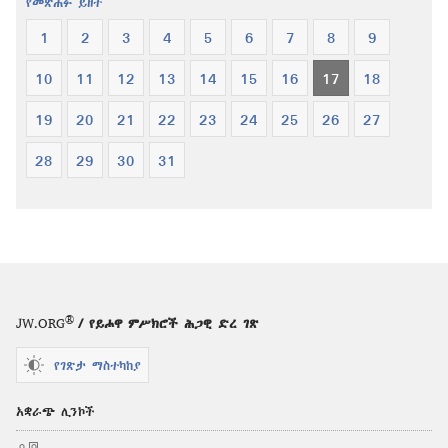
የመጽሐፉ ይዘት
1
2
3
4
5
6
7
8
9
10
11
12
13
14
15
16
17
18
19
20
21
22
23
24
25
26
27
28
29
30
31
®
JW.ORG
/ የይሖዋ ምሥክሮች ሕጋዊ ድረ ገጽ
የገጽታ ማስተካከያ
አቋራጭ ሊንኮች