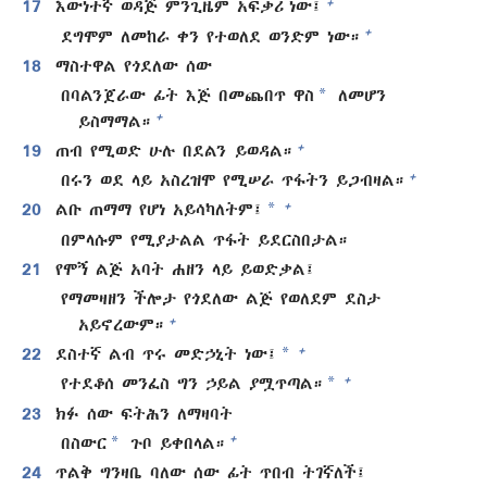
+
17
እውነተኛ ወዳጅ ምንጊዜም አፍቃሪ ነው፤
+
ደግሞም ለመከራ ቀን የተወለደ ወንድም ነው።
18
ማስተዋል የጎደለው ሰው
*
በባልንጀራው ፊት እጅ በመጨበጥ ዋስ
ለመሆን
+
ይስማማል።
+
19
ጠብ የሚወድ ሁሉ በደልን ይወዳል።
+
በሩን ወደ ላይ አስረዝሞ የሚሠራ ጥፋትን ይጋብዛል።
*
+
20
ልቡ ጠማማ የሆነ አይሳካለትም፤
በምላሱም የሚያታልል ጥፋት ይደርስበታል።
21
የሞኝ ልጅ አባት ሐዘን ላይ ይወድቃል፤
የማመዛዘን ችሎታ የጎደለው ልጅ የወለደም ደስታ
+
አይኖረውም።
*
+
22
ደስተኛ ልብ ጥሩ መድኃኒት ነው፤
*
+
የተደቆሰ መንፈስ ግን ኃይል ያሟጥጣል።
23
ክፉ ሰው ፍትሕን ለማዛባት
*
+
በስውር
ጉቦ ይቀበላል።
24
ጥልቅ ግንዛቤ ባለው ሰው ፊት ጥበብ ትገኛለች፤