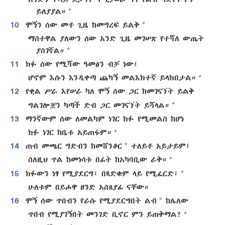
+
ይለያያል።
+
10
ሞኝን ሰው መቶ ጊዜ ከመግረፍ ይልቅ
ማስተዋል ያለውን ሰው አንድ ጊዜ መገሠጽ የተሻለ ውጤት
+
ያስገኛል።
11
ክፉ ሰው የሚሻው ዓመፅን ብቻ ነው፤
+
ሆኖም እሱን እንዲቀጣ ጨካኝ መልእክተኛ ይላክበታል።
12
የቂል ሥራ እየሠራ ካለ ሞኝ ሰው ጋር ከመገናኘት ይልቅ
+
ግልገሎቿን ካጣች ድብ ጋር መገናኘት ይሻላል።
13
ማንኛውም ሰው ለመልካም ነገር ክፉ የሚመልስ ከሆነ
+
ክፉ ነገር ከቤቱ አይጠፋም።
*
14
ጠብ መጫር ግድብን ከመሸንቆር
ተለይቶ አይታይም፤
+
ስለዚህ ጥል ከመነሳቱ በፊት ከአካባቢው ራቅ።
+
15
ክፉውን ነፃ የሚያደርግ፣ በጻድቁም ላይ የሚፈርድ፣
ሁለቱም በይሖዋ ዘንድ አስጸያፊ ናቸው።
*
16
ሞኝ ሰው ጥበብን የራሱ የሚያደርግበት ልብ
ከሌለው
+
ጥበብ የሚያገኝበት መንገድ ቢኖር ምን ይጠቅማል?