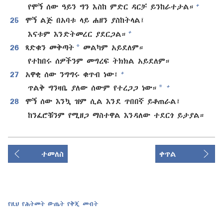
+
የሞኝ ሰው ዓይን ግን እስከ ምድር ዳርቻ ይንከራተታል።
25
ሞኝ ልጅ በአባቱ ላይ ሐዘን ያስከትላል፤
+
እናቱም እንድትመረር ያደርጋል።
*
26
ጻድቁን መቅጣት
መልካም አይደለም።
የተከበሩ ሰዎችንም መግረፍ ትክክል አይደለም።
+
27
አዋቂ ሰው ንግግሩ ቁጥብ ነው፤
*
+
ጥልቅ ግንዛቤ ያለው ሰውም የተረጋጋ ነው።
28
ሞኝ ሰው እንኳ ዝም ሲል እንደ ጥበበኛ ይቆጠራል፤
ከንፈሮቹንም የሚዘጋ ማስተዋል እንዳለው ተደርጎ ይታያል።
ተመለስ
ቀጥል
የዚህ የሕትመት ውጤት የቅጂ መብት