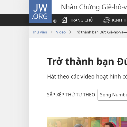
JW.ORG
Nhân Chứng Giê-hô-
TRANG CHỦ
KINH T
Thư viện
Video
Trở thành bạn Đức Giê-hô-va—
Trở thành bạn Đ
Hát theo các video hoạt hình có
SẮP XẾP THỨ TỰ THEO