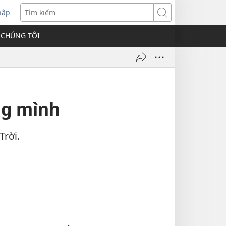
hập
Tìm
kiếm
 CHÚNG TÔI
ng mình
Trời.