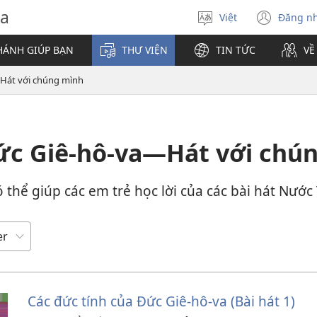
va
Việt
Đăng n
Chọn
(mở
ngôn
cửa
HÁNH GIÚP BẠN
THƯ VIỆN
TIN TỨC
VỀ
ngữ
sổ
mới)
Hát với chúng mình
ức Giê-hô-va—Hát với chú
 thể giúp các em trẻ học lời của các bài hát Nước 
Các đức tính của Đức Giê-hô-va (Bài hát 1)