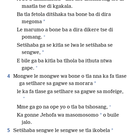
maatla tse di kgakala.
Ba tla fetola ditšhaka tsa bone ba di dira
*
megoma
Le marumo a bone ba a dira dikere tse di
+
pomang.
Setšhaba ga se kitla se lwa le setšhaba se
*
sengwe,
E bile ga ba kitla ba tlhola ba ithuta ntwa
+
gape.
4
Mongwe le mongwe wa bone o tla nna ka fa tlase
*
ga setlhare sa gagwe sa morara
le ka fa tlase ga setlhare sa gagwe sa mofeige,
+
+
Mme ga go na ope yo o tla ba tshosang,
*
Ka gonne Jehofa wa masomosomo
o buile
jalo.
5
*
Setšhaba sengwe le sengwe se tla ikobela