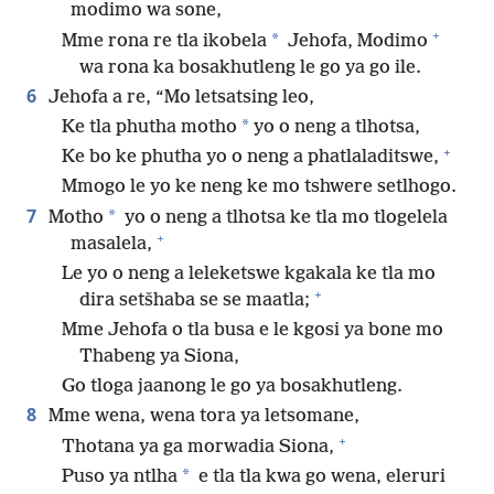
modimo wa sone,
+
*
Mme rona re tla ikobela
Jehofa, Modimo
wa rona ka bosakhutleng le go ya go ile.
6
Jehofa a re, “Mo letsatsing leo,
*
Ke tla phutha motho
yo o neng a tlhotsa,
+
Ke bo ke phutha yo o neng a phatlaladitswe,
Mmogo le yo ke neng ke mo tshwere setlhogo.
7
*
Motho
yo o neng a tlhotsa ke tla mo tlogelela
+
masalela,
Le yo o neng a leleketswe kgakala ke tla mo
+
dira setšhaba se se maatla;
Mme Jehofa o tla busa e le kgosi ya bone mo
Thabeng ya Siona,
Go tloga jaanong le go ya bosakhutleng.
8
Mme wena, wena tora ya letsomane,
+
Thotana ya ga morwadia Siona,
*
Puso ya ntlha
e tla tla kwa go wena, eleruri