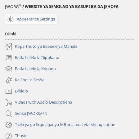
2021)
ka
®
JW.ORG
/ WEBSITE YA SEMOLAO YA BASUPI BA GA JEHOFA
2021)
Appearance Settings
Dilinki
Kopa Thuto ya Baebele ya Mahala
Batla Lefelo la Dipokano
(e
bula
Batla Lefelo la Kopano
(e
tsebe
bula
e
Ke Eng se Sesha
tsebe
nngwe)
e
Dibidio
nngwe)
Videos with Audio Descriptions
Senka JW.ORG/TN
Tsela ya go Ikgolaganya le Rona mo Lefatsheng Lotlhe
Thuso