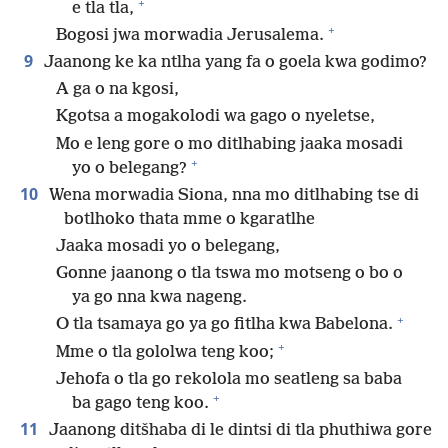
+
e tla tla,
+
Bogosi jwa morwadia Jerusalema.
9
Jaanong ke ka ntlha yang fa o goela kwa godimo?
A ga o na kgosi,
Kgotsa a mogakolodi wa gago o nyeletse,
Mo e leng gore o mo ditlhabing jaaka mosadi
+
yo o belegang?
10
Wena morwadia Siona, nna mo ditlhabing tse di
botlhoko thata mme o kgaratlhe
Jaaka mosadi yo o belegang,
Gonne jaanong o tla tswa mo motseng o bo o
ya go nna kwa nageng.
+
O tla tsamaya go ya go fitlha kwa Babelona.
+
Mme o tla gololwa teng koo;
Jehofa o tla go rekolola mo seatleng sa baba
+
ba gago teng koo.
11
Jaanong ditšhaba di le dintsi di tla phuthiwa gore