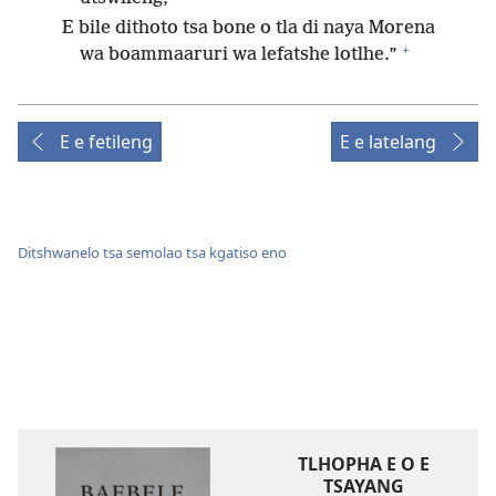
E bile dithoto tsa bone o tla di naya Morena
+
wa boammaaruri wa lefatshe lotlhe.”
E e fetileng
E e latelang
Ditshwanelo tsa semolao tsa kgatiso eno
TLHOPHA E O E
TSAYANG