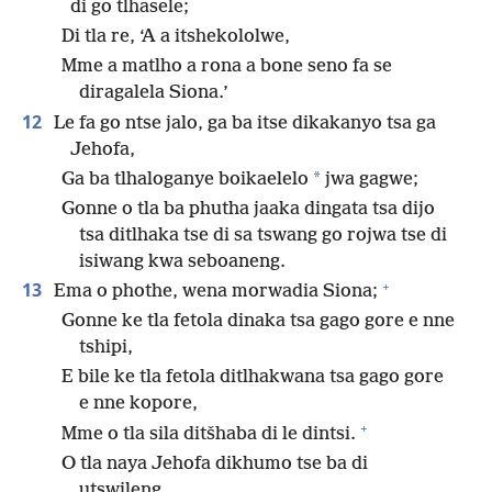
di go tlhasele;
Di tla re, ‘A a itshekololwe,
Mme a matlho a rona a bone seno fa se
diragalela Siona.’
12
Le fa go ntse jalo, ga ba itse dikakanyo tsa ga
Jehofa,
*
Ga ba tlhaloganye boikaelelo
jwa gagwe;
Gonne o tla ba phutha jaaka dingata tsa dijo
tsa ditlhaka tse di sa tswang go rojwa tse di
isiwang kwa seboaneng.
+
13
Ema o phothe, wena morwadia Siona;
Gonne ke tla fetola dinaka tsa gago gore e nne
tshipi,
E bile ke tla fetola ditlhakwana tsa gago gore
e nne kopore,
+
Mme o tla sila ditšhaba di le dintsi.
O tla naya Jehofa dikhumo tse ba di
utswileng,