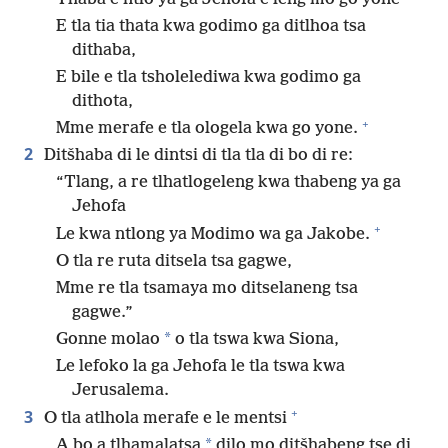
E tla tia thata kwa godimo ga ditlhoa tsa
dithaba,
E bile e tla tsholelediwa kwa godimo ga
dithota,
+
Mme merafe e tla ologela kwa go yone.
2
Ditšhaba di le dintsi di tla tla di bo di re:
“Tlang, a re tlhatlogeleng kwa thabeng ya ga
Jehofa
+
Le kwa ntlong ya Modimo wa ga Jakobe.
O tla re ruta ditsela tsa gagwe,
Mme re tla tsamaya mo ditselaneng tsa
gagwe.”
*
Gonne molao
o tla tswa kwa Siona,
Le lefoko la ga Jehofa le tla tswa kwa
Jerusalema.
+
3
O tla atlhola merafe e le mentsi
*
A bo a tlhamalatsa
dilo mo ditšhabeng tse di