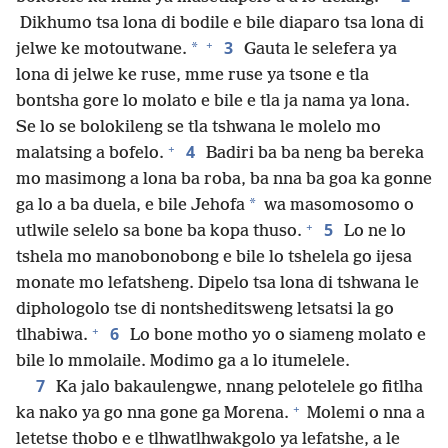
Dikhumo tsa lona di bodile e bile diaparo tsa lona di
+
3
*
jelwe ke motoutwane.
Gauta le selefera ya
lona di jelwe ke ruse, mme ruse ya tsone e tla
bontsha gore lo molato e bile e tla ja nama ya lona.
Se lo se bolokileng se tla tshwana le molelo mo
+
4
malatsing a bofelo.
Badiri ba ba neng ba bereka
mo masimong a lona ba roba, ba nna ba goa ka gonne
*
ga lo a ba duela, e bile Jehofa
wa masomosomo o
+
5
utlwile selelo sa bone ba kopa thuso.
Lo ne lo
tshela mo manobonobong e bile lo tshelela go ijesa
monate mo lefatsheng. Dipelo tsa lona di tshwana le
diphologolo tse di nontsheditsweng letsatsi la go
+
6
tlhabiwa.
Lo bone motho yo o siameng molato e
bile lo mmolaile. Modimo ga a lo itumelele.
7
Ka jalo bakaulengwe, nnang pelotelele go fitlha
+
ka nako ya go nna gone ga Morena.
Molemi o nna a
letetse thobo e e tlhwatlhwakgolo ya lefatshe, a le