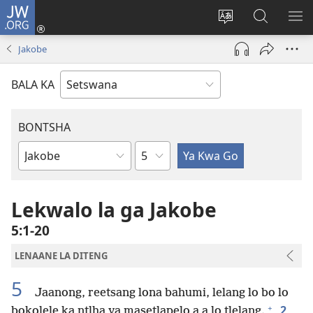
JW.ORG
Tsena
(e
Fetola
Senka
BO
bula
puo
JW.ORG/T
ME
Jakobe
tsebe
ya
e
saete
BALA KA
nngwe)
BONTSHA
Kgaolo
Dibuka
Tsa
Baebele
Lekwalo la ga Jakobe
5:1-20
LENAANE LA DITENG
5
Jaanong, reetsang lona bahumi, lelang lo bo lo
+
2
bokolele ka ntlha ya masetlapelo a a lo tlelang.