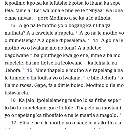
legodimo kgotsa ka lefatshe kgotsa lo ikana ka sepe
fela. Mme a “Ee” wa lona e nne ee le “Nnyaa” wa lona
+
e nne nnyaa,
gore Modimo a se ka a lo atlhola.
13
A go na le motho yo o bogang ka ntlha ya
+
mathata? A a tswelele a rapela.
A go na le motho yo
+
14
o itumetseng? A a opele dipesalema.
A go na le
motho yo o lwalang mo go lona? A a biletse
+
bagolwane
ba phuthego kwa go ene, mme a ba mo
+
rapelele, ba mo tlotse ka leokwane
ka leina la ga
15
*
Jehofa.
Mme thapelo e motho a e rapelang a na
*
*
le tumelo e tla fodisa yo o lwalang,
e bile Jehofa
o
tla mo tsosa. Gape, fa a dirile boleo, Modimo o tla mo
itshwarela.
+
16
Ka jalo, ipolelelaneng maleo lo sa fitlhe sepe
lo bo lo rapelelane gore lo fole. Thapelo ya mosiami
*
yo o rapelang ka tlhoafalo e na le maatla a magolo.
+
17
Elija e ne e le motho yo o nang le maikutlo a a