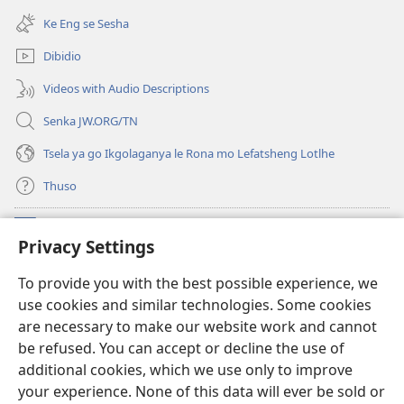
tsebe
bula
e
Ke Eng se Sesha
tsebe
nngwe)
e
Dibidio
nngwe)
Videos with Audio Descriptions
Senka JW.ORG/TN
Tsela ya go Ikgolaganya le Rona mo Lefatsheng Lotlhe
Thuso
Meneelo
(e
Privacy Settings
bula
tsebe
LAEBORARI YA MO INTERNET
To provide you with the best possible experience, we
(e
e
use cookies and similar technologies. Some cookies
bula
nngwe)
®
JW Hub
tsebe
are necessary to make our website work and cannot
(e
e
be refused. You can accept or decline the use of
bula
nngwe)
App
ya
JW Library
tsebe
additional cookies, which we use only to improve
e
your experience. None of this data will ever be sold or
nngwe)