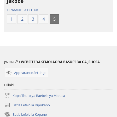
ya
Baebele
Jakobe
Thanolo
ya
LENAANE LA DITENG
ya
Thanolo
Lefatshe
ya
1
2
3
4
5
le
Lefatshe
Lesha
le
(E
Lesha
Tlhabolotswe
(E
ka
Tlhabolotswe
2021)
ka
®
JW.ORG
/ WEBSITE YA SEMOLAO YA BASUPI BA GA JEHOFA
2021)
Appearance Settings
Dilinki
Kopa Thuto ya Baebele ya Mahala
Batla Lefelo la Dipokano
(e
bula
Batla Lefelo la Kopano
(e