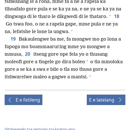
tshwanang le a rona, mme fa a ne a rapela ka
tlhoafalo gore pula e se ka ya na, e ne ya se ka ya na
+
18
dingwaga di le tharo le dikgwedi di le thataro.
Go tswa foo, o ne a rapela gape, mme pula e ne ya
+
na, lefatshe le lone la ungwa.
19
Bakaulengwe ba me, fa mongwe mo go lona a
fapoga mo boammaaruring mme yo mongwe a
20
mmusa,
itseng gore ope fela yo o thusang
+
moleofi gore a tlogele go dira boleo
o tla mmoloka
gore a se ka a swa e bile o tla mo thusa gore a
+
itshwarelwe maleo a gagwe a mantsi.
E e fetileng
E e latelang
Ditshwanelo tsa semolao tsa kgatiso eno