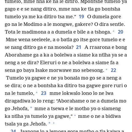
tumelo, mme nna ke na le ditiro. Mpontshe tumelo ya
gago e e se nang ditiro, mme nna ke tla go bontsha
19
tumelo ya me ka ditiro tsa me.”
O dumela gore
go na le Modimo a le mongwe, gakere? O dira sentle.
+
20
Tota le madimona a a dumela e bile a a tshoga.
Mme wena seeleele, a o batla go itse gore tumelo e e
21
se nang ditiro ga e na mosola?
A rraarona e bong
Aborahame ga a ka a bolelwa a siame ka ntlha ya se a
neng a se dira? Eleruri o ne a bolelwa a siame fa a
+
22
sena go baya Isake morwawe mo sebesong.
Tumelo ya gagwe e ne ya bonala mo go se a neng a
se dira; o ne a bontsha ka ditiro tsa gagwe gore ruri o
+
23
na le tumelo,
mme lokwalo lono lo ne lwa
diragadiwa lo lo reng: “Aborahame o ne a dumela mo
*
go Jehofa,
mme a tsewa e le motho yo o siameng
+
ka ntlha ya tumelo ya gagwe,”
mme o ne a bidiwa
+
*
tsala ya ga Jehofa.
24
Jaanong lo a lemoga gore motho o tla kaiwa a