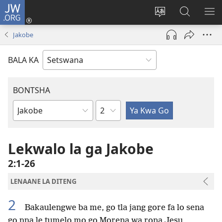
JW.ORG
Tsena
(e
Fetola
Senka
BO
bula
puo
JW.ORG/T
ME
Jakobe
tsebe
ya
e
saete
BALA KA
nngwe)
BONTSHA
Kgaolo
Dibuka
Tsa
Baebele
Lekwalo la ga Jakobe
2:1-26
LENAANE LA DITENG
2
Bakaulengwe ba me, go tla jang gore fa lo sena
go nna le tumelo mo go Morena wa rona Jesu