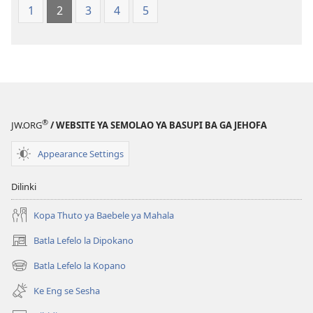
Lefatshe
ya
1
2
3
4
5
le
Lefatshe
Lesha
le
(E
Lesha
Tlhabolotswe
(E
ka
Tlhabolotswe
2021)
ka
®
JW.ORG
/ WEBSITE YA SEMOLAO YA BASUPI BA GA JEHOFA
2021)
Appearance Settings
Dilinki
Kopa Thuto ya Baebele ya Mahala
Batla Lefelo la Dipokano
(e
bula
Batla Lefelo la Kopano
(e
tsebe
bula
e
Ke Eng se Sesha
tsebe
nngwe)
e