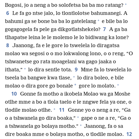
+
Bogosi, jo a neng a bo solofetsa ba ba mo ratang?
6
Le fa go ntse jalo, lo tlontlolotse bahumanegi. A
+
bahumi ga se bone ba ba lo gatelelang
e bile ba lo
7
gogagogela fa pele ga dikgotlatshekelo?
A ga ba
tlhapatse leina le le molemo le lo bidiwang ka lone?
8
Jaanong, fa e le gore lo tswelela lo diragatsa
molao wa segosi o o mo lokwalong lono, o o reng, “O
tshwanetse go rata moagelani wa gago jaaka o
+
9
ithata,”
lo dira sentle tota.
Mme fa lo tswelela lo
+
tseela ba bangwe kwa tlase,
lo dira boleo, e bile
+
*
molao o dira gore go bonale
gore lo molato.
10
Gonne fa motho a ikobela Molao wa ga Moshe
otlhe mme a bo a tlola taelo e le nngwe fela ya one, o
+
11
tlodile molao otlhe.
Gonne yo o neng a re, “Ga
+
o a tshwanela go dira boaka,”
gape o ne a re, “Ga o
+
a tshwanela go bolaya motho.”
Jaanong, fa o sa
12
dire boaka mme o bolaya motho, o tlodile molao.