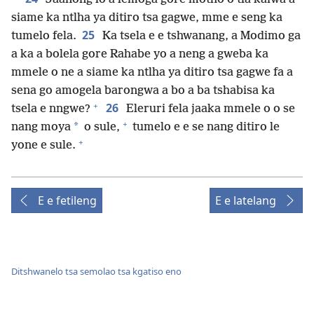
siame ka ntlha ya ditiro tsa gagwe, mme e seng ka
25
tumelo fela.
Ka tsela e e tshwanang, a Modimo ga
a ka a bolela gore Rahabe yo a neng a gweba ka
mmele o ne a siame ka ntlha ya ditiro tsa gagwe fa a
sena go amogela barongwa a bo a ba tshabisa ka
+
26
tsela e nngwe?
Eleruri fela jaaka mmele o o se
+
*
nang moya
o sule,
tumelo e e se nang ditiro le
+
yone e sule.
E e fetileng
E e latelang
Ditshwanelo tsa semolao tsa kgatiso eno