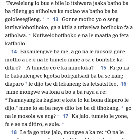
Tswelelang lo bua e bile lo itshwara jaaka batho ba
ba tlileng go atlholwa ka molao wa batho ba ba
+
13
*
gololesegileng.
Gonne motho yo o seng
kutlwelobotlhoko, ga a kitla a utlwelwa botlhoko fa a
+
atlholwa.
Kutlwelobotlhoko e na le maatla go feta
katlholo.
14
Bakaulengwe ba me, a go na le mosola gore
motho a re o na le tumelo mme a sa e bontshe ka
+
+
15
ditiro?
A tumelo eo e ka mmoloka?
Fa go na
le bakaulengwe kgotsa bokgaitsadi ba ba se nang
16
*
diaparo
le dijo tse di lekaneng tsa letsatsi leo,
mme mongwe wa lona a bo a ba raya a re:
“Tsamayang ka kagiso; e kete lo ka bona diaparo le
*
dijo,” mme lo sa ba neye dilo tse ba di tlhokang,
go
+
17
na le mosola wa eng?
Ka jalo, tumelo le yone,
+
fa e se na ditiro, e sule.
18
Le fa go ntse jalo, mongwe a ka re: “O na le