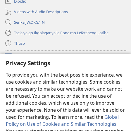
Dibidio
nngwe)
Videos with Audio Descriptions
Senka JW.ORG/TN
Tsela ya go Ikgolaganya le Rona mo Lefatsheng Lotlhe
Thuso
Meneelo
(e
Privacy Settings
bula
tsebe
LAEBORARI YA MO INTERNET
To provide you with the best possible experience, we
(e
e
use cookies and similar technologies. Some cookies
bula
nngwe)
®
JW Hub
tsebe
are necessary to make our website work and cannot
(e
e
be refused. You can accept or decline the use of
bula
nngwe)
App
ya
JW Library
tsebe
additional cookies, which we use only to improve
e
your experience. None of this data will ever be sold or
nngwe)
used for marketing. To learn more, read the
Global
Policy on Use of Cookies and Similar Technologies
.
Copyright
© 2026 Watch Tower Bible and Tract Society of Pennsylvania.