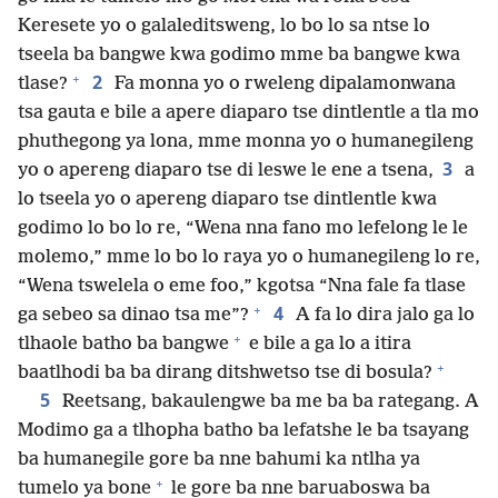
Keresete yo o galaleditsweng, lo bo lo sa ntse lo
tseela ba bangwe kwa godimo mme ba bangwe kwa
+
2
tlase?
Fa monna yo o rweleng dipalamonwana
tsa gauta e bile a apere diaparo tse dintlentle a tla mo
phuthegong ya lona, mme monna yo o humanegileng
3
yo o apereng diaparo tse di leswe le ene a tsena,
a
lo tseela yo o apereng diaparo tse dintlentle kwa
godimo lo bo lo re, “Wena nna fano mo lefelong le le
molemo,” mme lo bo lo raya yo o humanegileng lo re,
“Wena tswelela o eme foo,” kgotsa “Nna fale fa tlase
+
4
ga sebeo sa dinao tsa me”?
A fa lo dira jalo ga lo
+
tlhaole batho ba bangwe
e bile a ga lo a itira
+
baatlhodi ba ba dirang ditshwetso tse di bosula?
5
Reetsang, bakaulengwe ba me ba ba rategang. A
Modimo ga a tlhopha batho ba lefatshe le ba tsayang
ba humanegile gore ba nne bahumi ka ntlha ya
+
tumelo ya bone
le gore ba nne baruaboswa ba