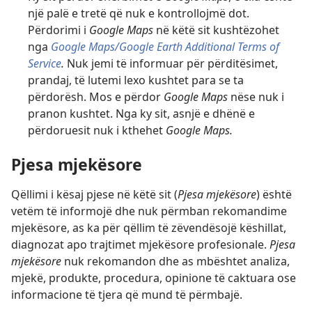
një palë e tretë që nuk e kontrollojmë dot.
Përdorimi i
Google Maps
në këtë sit kushtëzohet
nga
Google Maps/Google Earth Additional Terms of
Service
.
Nuk jemi të informuar për përditësimet,
prandaj, të lutemi lexo kushtet para se ta
përdorësh. Mos e përdor
Google Maps
nëse nuk i
pranon kushtet. Nga ky sit, asnjë e dhënë e
përdoruesit nuk i kthehet
Google Maps.
Pjesa mjekësore
Qëllimi i kësaj pjese në këtë sit (
Pjesa mjekësore
) është
vetëm të informojë dhe nuk përmban rekomandime
mjekësore, as ka për qëllim të zëvendësojë këshillat,
diagnozat apo trajtimet mjekësore profesionale.
Pjesa
mjekësore
nuk rekomandon dhe as mbështet analiza,
mjekë, produkte, procedura, opinione të caktuara ose
informacione të tjera që mund të përmbajë.