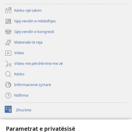
Kërko një takim
Gjej vendin e mbledhjes
(hap
dritare
Gjej vendin e kongresit
(hap
të
dritare
re)
Materiale të reja
të
re)
Video
Video me përshkrime me zë
Kërko
Informacione zyrtare
Ndihma
Dhurime
(hap
dritare
të
BIBLIOTEKA ONLINE Watchtower
Parametrat e privatësisë
(hap
re)