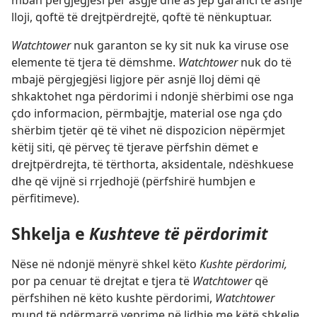
mban përgjegjësi për asgjë dhe as jep garanci të asnjë
lloji, qoftë të drejtpërdrejtë, qoftë të nënkuptuar.
Watchtower
nuk garanton se ky sit nuk ka viruse ose
elemente të tjera të dëmshme.
Watchtower
nuk do të
mbajë përgjegjësi ligjore për asnjë lloj dëmi që
shkaktohet nga përdorimi i ndonjë shërbimi ose nga
çdo informacion, përmbajtje, material ose nga çdo
shërbim tjetër që të vihet në dispozicion nëpërmjet
këtij siti, që përveç të tjerave përfshin dëmet e
drejtpërdrejta, të tërthorta, aksidentale, ndëshkuese
dhe që vijnë si rrjedhojë (përfshirë humbjen e
përfitimeve).
Shkelja e
Kushteve të përdorimit
Nëse në ndonjë mënyrë shkel këto
Kushte përdorimi,
por pa cenuar të drejtat e tjera të
Watchtower
që
përfshihen në këto kushte përdorimi,
Watchtower
mund të ndërmarrë veprime në lidhje me këtë shkelje