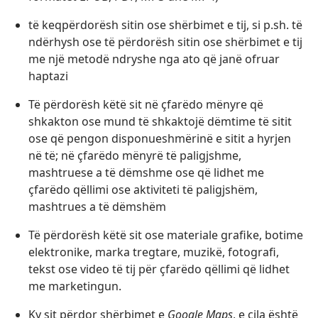
të keqpërdorësh sitin ose shërbimet e tij, si p.sh. të
ndërhysh ose të përdorësh sitin ose shërbimet e tij
me një metodë ndryshe nga ato që janë ofruar
haptazi
Të përdorësh këtë sit në çfarëdo mënyre që
shkakton ose mund të shkaktojë dëmtime të sitit
ose që pengon disponueshmërinë e sitit a hyrjen
në të; në çfarëdo mënyrë të paligjshme,
mashtruese a të dëmshme ose që lidhet me
çfarëdo qëllimi ose aktiviteti të paligjshëm,
mashtrues a të dëmshëm
Të përdorësh këtë sit ose materiale grafike, botime
elektronike, marka tregtare, muzikë, fotografi,
tekst ose video të tij për çfarëdo qëllimi që lidhet
me marketingun.
Ky sit përdor shërbimet e
Google Maps
, e cila është