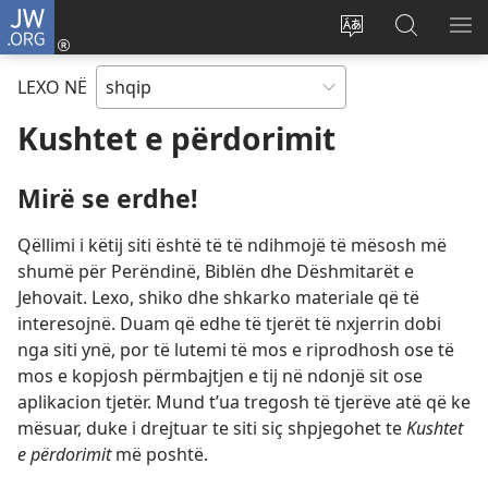
JW.ORG
Hyr
me
Ndrysho
Kërko
SH
identifikim
gjuhën
në
ME
LEXO NË
(hap
e
JW.ORG
dritare
sitit
Kushtet e përdorimit
të
re)
Mirë se erdhe!
Qëllimi i këtij siti është të të ndihmojë të mësosh më
shumë për Perëndinë, Biblën dhe Dëshmitarët e
Jehovait. Lexo, shiko dhe shkarko materiale që të
interesojnë. Duam që edhe të tjerët të nxjerrin dobi
nga siti ynë, por të lutemi të mos e riprodhosh ose të
mos e kopjosh përmbajtjen e tij në ndonjë sit ose
aplikacion tjetër. Mund t’ua tregosh të tjerëve atë që ke
mësuar, duke i drejtuar te siti siç shpjegohet te
Kushtet
e përdorimit
më poshtë.