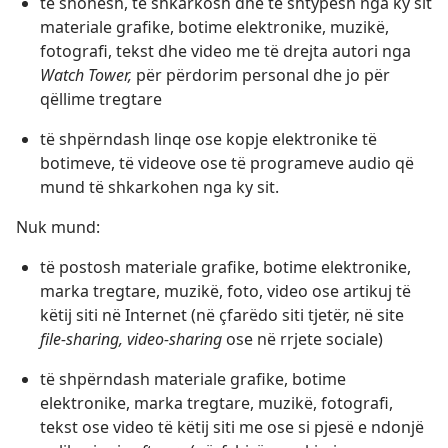
të shohësh, të shkarkosh dhe të shtypësh nga ky sit
materiale grafike, botime elektronike, muzikë,
fotografi, tekst dhe video me të drejta autori nga
Watch Tower,
për përdorim personal dhe jo për
qëllime tregtare
të shpërndash linqe ose kopje elektronike të
botimeve, të videove ose të programeve audio që
mund të shkarkohen nga ky sit.
Nuk mund:
të postosh materiale grafike, botime elektronike,
marka tregtare, muzikë, foto, video ose artikuj të
këtij siti në Internet (në çfarëdo siti tjetër, në site
file-sharing, video-sharing
ose në rrjete sociale)
të shpërndash materiale grafike, botime
elektronike, marka tregtare, muzikë, fotografi,
tekst ose video të këtij siti me ose si pjesë e ndonjë