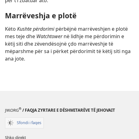
për t’i zbatuar ato.
Marrëveshja e plotë
Këto
Kushte përdorimi
përbëjnë marrëveshjen e plotë
mes teje dhe
Watchtower
në lidhje me përdorimin e
këtij siti dhe zëvendësojnë çdo marrëveshje të
mëparshme për sa i përket përdorimit të këtij siti nga
ana jote.
®
JW.ORG
/ FAQJA ZYRTARE E DËSHMITARËVE TË JEHOVAIT
Sfondi i faqes
Shko direkt