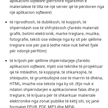
aplikacioni
software
(përfshirë ngarkimin e
materialeve të tilla në një server që të përdoren nga
një aplikacion
software
)
të riprodhosh, të dublikosh, të kopjosh, të
shpërndash ose të shfrytëzosh çfarëdo materiali
grafik, botimi elektronik, marke tregtare, muzike,
fotografie, teksti ose videoje nga ky sit për qëllime
tregtare ose për pará (edhe nëse nuk bëhet fjalë
për ndonjë përfitim)
të krijosh për qëllime shpërndarjeje çfarëdo
aplikacioni
software,
mjeti ose teknike të projektuar
që të mbledhin, të kopjojnë, të shkarkojnë, të
shkëputin, të grumbullojnë ose të marrin të dhëna,
HTML, imazhe ose tekste nga ky sit. (Kjo nuk e
ndalon shpërndarjen e aplikacioneve falas dhe jo
tregtare, të krijuara për të shkarkuar materiale
elektronike nga zonat publike të këtij siti, siç janë
formatet EPUB, PDF, MP3 dhe MP4)