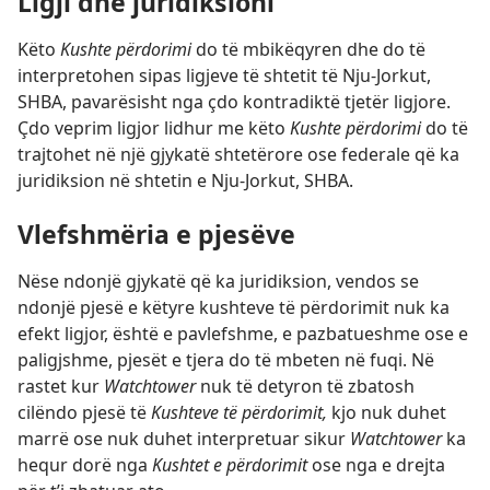
Ligji dhe juridiksioni
Këto
Kushte përdorimi
do të mbikëqyren dhe do të
interpretohen sipas ligjeve të shtetit të Nju-Jorkut,
SHBA, pavarësisht nga çdo kontradiktë tjetër ligjore.
Çdo veprim ligjor lidhur me këto
Kushte përdorimi
do të
trajtohet në një gjykatë shtetërore ose federale që ka
juridiksion në shtetin e Nju-Jorkut, SHBA.
Vlefshmëria e pjesëve
Nëse ndonjë gjykatë që ka juridiksion, vendos se
ndonjë pjesë e këtyre kushteve të përdorimit nuk ka
efekt ligjor, është e pavlefshme, e pazbatueshme ose e
paligjshme, pjesët e tjera do të mbeten në fuqi. Në
rastet kur
Watchtower
nuk të detyron të zbatosh
cilëndo pjesë të
Kushteve të përdorimit,
kjo nuk duhet
marrë ose nuk duhet interpretuar sikur
Watchtower
ka
hequr dorë nga
Kushtet e përdorimit
ose nga e drejta