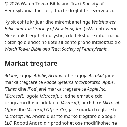
©
2026
Watch Tower Bible and Tract Society of
Pennsylvania, Inc. Të gjitha të drejtat të rezervuara.
Ky sit është krijuar dhe mirëmbahet nga
Watchtower
Bible and Tract Society of New York, Inc
. («Watchtower»).
Nëse nuk tregohet ndryshe, çdo tekst dhe informacion
tjetër që gjendet në këtë sit është pronë intelektuale e
Watch Tower Bible and Tract Society of Pennsylvania
.
Markat tregtare
Adobe
, logoja
Adobe
,
Acrobat
dhe logoja
Acrobat
janë
marka tregtare të
Adobe Systems Incorporated
.
Apple,
iTunes
dhe
iPod
janë marka tregtare të
Apple Inc
.
Microsoft,
logoja
Microsoft,
si edhe emrat e çdo
programi dhe produkti të
Microsoft,
përfshirë
Microsoft
Office
dhe
Microsoft Office 365,
janë marka tregtare të
Microsoft Inc.
Android është markë tregtare e
Google
LLC.
Roboti Android riprodhohet ose modifikohet në