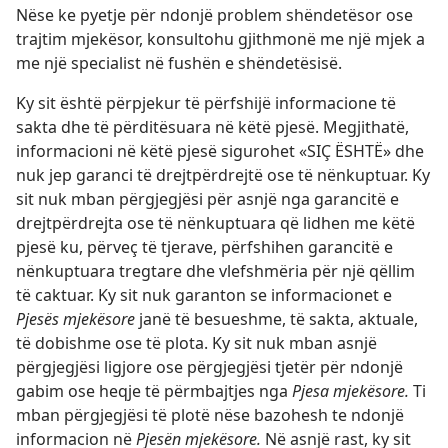
Nëse ke pyetje për ndonjë problem shëndetësor ose
trajtim mjekësor, konsultohu gjithmonë me një mjek a
me një specialist në fushën e shëndetësisë.
Ky sit është përpjekur të përfshijë informacione të
sakta dhe të përditësuara në këtë pjesë. Megjithatë,
informacioni në këtë pjesë sigurohet «SIÇ ËSHTË» dhe
nuk jep garanci të drejtpërdrejtë ose të nënkuptuar. Ky
sit nuk mban përgjegjësi për asnjë nga garancitë e
drejtpërdrejta ose të nënkuptuara që lidhen me këtë
pjesë ku, përveç të tjerave, përfshihen garancitë e
nënkuptuara tregtare dhe vlefshmëria për një qëllim
të caktuar. Ky sit nuk garanton se informacionet e
Pjesës mjekësore
janë të besueshme, të sakta, aktuale,
të dobishme ose të plota. Ky sit nuk mban asnjë
përgjegjësi ligjore ose përgjegjësi tjetër për ndonjë
gabim ose heqje të përmbajtjes nga
Pjesa mjekësore.
Ti
mban përgjegjësi të plotë nëse bazohesh te ndonjë
informacion në
Pjesën mjekësore.
Në asnjë rast, ky sit