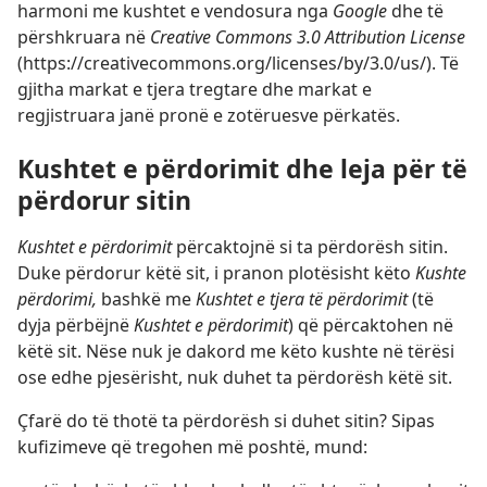
harmoni me kushtet e vendosura nga
Google
dhe të
përshkruara në
Creative Commons 3.0 Attribution License
(https://creativecommons.org/licenses/by/3.0/us/). Të
gjitha markat e tjera tregtare dhe markat e
regjistruara janë pronë e zotëruesve përkatës.
Kushtet e përdorimit dhe leja për të
përdorur sitin
Kushtet e përdorimit
përcaktojnë si ta përdorësh sitin.
Duke përdorur këtë sit, i pranon plotësisht këto
Kushte
përdorimi,
bashkë me
Kushtet e tjera të përdorimit
(të
dyja përbëjnë
Kushtet e përdorimit
) që përcaktohen në
këtë sit. Nëse nuk je dakord me këto kushte në tërësi
ose edhe pjesërisht, nuk duhet ta përdorësh këtë sit.
Çfarë do të thotë ta përdorësh si duhet sitin? Sipas
kufizimeve që tregohen më poshtë, mund: