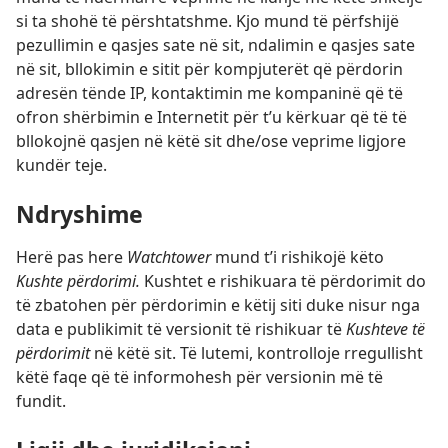
si ta shohë të përshtatshme. Kjo mund të përfshijë
pezullimin e qasjes sate në sit, ndalimin e qasjes sate
në sit, bllokimin e sitit për kompjuterët që përdorin
adresën tënde IP, kontaktimin me kompaninë që të
ofron shërbimin e Internetit për t’u kërkuar që të të
bllokojnë qasjen në këtë sit dhe/ose veprime ligjore
kundër teje.
Ndryshime
Herë pas here
Watchtower
mund t’i rishikojë këto
Kushte përdorimi.
Kushtet e rishikuara të përdorimit do
të zbatohen për përdorimin e këtij siti duke nisur nga
data e publikimit të versionit të rishikuar të
Kushteve të
përdorimit
në këtë sit. Të lutemi, kontrolloje rregullisht
këtë faqe që të informohesh për versionin më të
fundit.