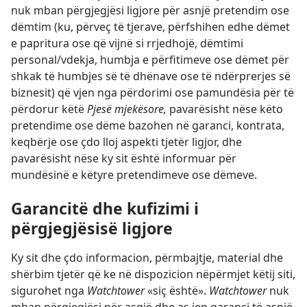
nuk mban përgjegjësi ligjore për asnjë pretendim ose
dëmtim (ku, përveç të tjerave, përfshihen edhe dëmet
e papritura ose që vijnë si rrjedhojë, dëmtimi
personal/vdekja, humbja e përfitimeve ose dëmet për
shkak të humbjes së të dhënave ose të ndërprerjes së
biznesit) që vjen nga përdorimi ose pamundësia për të
përdorur këtë
Pjesë mjekësore,
pavarësisht nëse këto
pretendime ose dëme bazohen në garanci, kontrata,
keqbërje ose çdo lloj aspekti tjetër ligjor, dhe
pavarësisht nëse ky sit është informuar për
mundësinë e këtyre pretendimeve ose dëmeve.
Garancitë dhe kufizimi i
përgjegjësisë ligjore
Ky sit dhe çdo informacion, përmbajtje, material dhe
shërbim tjetër që ke në dispozicion nëpërmjet këtij siti,
sigurohet nga
Watchtower
«siç është».
Watchtower
nuk