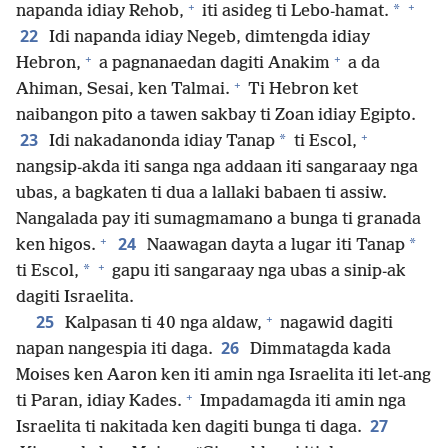
+
+
*
napanda idiay Rehob,
iti asideg ti Lebo-hamat.
22
Idi napanda idiay Negeb, dimtengda idiay
+
+
Hebron,
a pagnanaedan dagiti Anakim
a da
+
Ahiman, Sesai, ken Talmai.
Ti Hebron ket
naibangon pito a tawen sakbay ti Zoan idiay Egipto.
+
23
*
Idi nakadanonda idiay Tanap
ti Escol,
nangsip-akda iti sanga nga addaan iti sangaraay nga
ubas, a bagkaten ti dua a lallaki babaen ti assiw.
Nangalada pay iti sumagmamano a bunga ti granada
+
24
*
ken higos.
Naawagan dayta a lugar iti Tanap
+
*
ti Escol,
gapu iti sangaraay nga ubas a sinip-ak
dagiti Israelita.
+
25
Kalpasan ti 40 nga aldaw,
nagawid dagiti
26
napan nangespia iti daga.
Dimmatagda kada
Moises ken Aaron ken iti amin nga Israelita iti let-ang
+
ti Paran, idiay Kades.
Impadamagda iti amin nga
27
Israelita ti nakitada ken dagiti bunga ti daga.