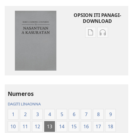
OPSION ITI PANAGI-
DOWNLOAD
Dagiti
Dagiti
opsion
opsion
iti
iti
panangi-
panangi-
download
download
kadagiti
kadagiti
publikasion
audio
Baro
recording
a
Baro
Numeros
Lubong
a
DAGITI LINAONNA
a
Lubong
Patarus
a
1
2
3
4
5
6
7
8
9
ti
Patarus
10
11
12
13
14
15
16
17
18
Nasantuan
ti