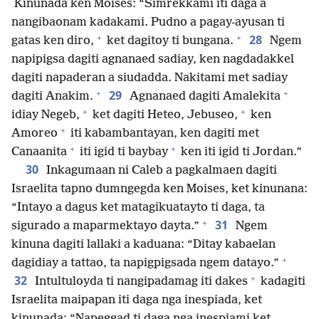
Kinunada ken Moises: “Simrekkami iti daga a
nangibaonam kadakami. Pudno a pagay-ayusan ti
+
+
28
gatas ken diro,
ket dagitoy ti bungana.
Ngem
napipigsa dagiti agnanaed sadiay, ken nagdadakkel
dagiti napaderan a siudadda. Nakitami met sadiay
+
+
29
dagiti Anakim.
Agnanaed dagiti Amalekita
+
+
idiay Negeb,
ket dagiti Heteo, Jebuseo,
ken
+
Amoreo
iti kabambantayan, ken dagiti met
+
+
Canaanita
iti igid ti baybay
ken iti igid ti Jordan.”
30
Inkagumaan ni Caleb a pagkalmaen dagiti
Israelita tapno dumngegda ken Moises, ket kinunana:
“Intayo a dagus ket matagikuatayto ti daga, ta
+
31
sigurado a maparmektayo dayta.”
Ngem
kinuna dagiti lallaki a kaduana: “Ditay kabaelan
+
dagidiay a tattao, ta napigpigsada ngem datayo.”
+
32
Intultuloyda ti nangipadamag iti dakes
kadagiti
Israelita maipapan iti daga nga inespiada, ket
kinunada: “Napeggad ti daga nga inespiami ket