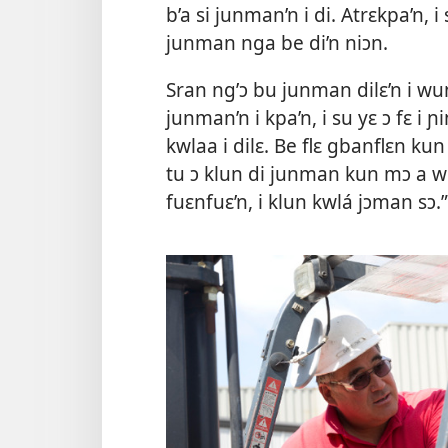
b’a si junman’n i di. Atrɛkpa’n,
junman nga be di’n niɔn.
Sran ng’ɔ bu junman dilɛ’n i wu
junman’n i kpa’n, i su yɛ ɔ fɛ i 
kwlaa i dilɛ. Be flɛ gbanflɛn kun 
tu ɔ klun di junman kun mɔ a wun
fuɛnfuɛ’n, i klun kwlá jɔman sɔ.”