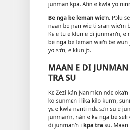
junman kpa. Afin e kwla yo n
Be nga be leman wie’n.
Pɔlu se
naan be ɲan wie ti sran wie’m
Kɛ e tu e klun e di junman’n, e 
be nga be leman wie’n be wun
yo sɔ’n, e klun jɔ.
MAAN E DI JUNMAN 
TRA SU
Kɛ Zezi kán Ɲanmiɛn ndɛ oka’n su
ko sunmɛn i lika kilo kun’n, sunm
yɛ e kwla nanti ndɛ sɔ’n su e ju
junman’n, nán e ka nga be seli
di junman’n i
kpa tra
su. Maan e