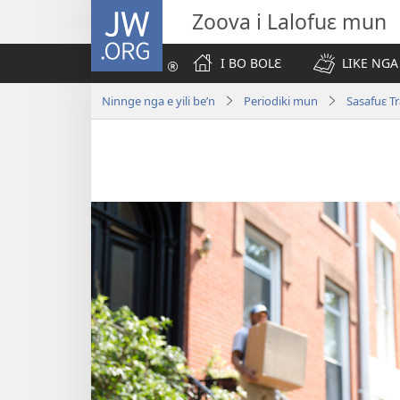
JW.ORG
Zoova i Lalofuɛ mun
I BO BOLƐ
LIKE NGA
Ninnge nga e yili be’n
Periodiki mun
Sasafuɛ T