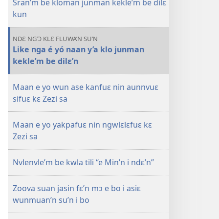
Sran’m be kloman junman kekle’m be dilɛ
sin’n
i
kun
falɛ
wafa'n
NDƐ NG’Ɔ KLƐ FLUWA’N SU’N
SASAFUƐ
Like nga é yó naan y’a klo junman
TRANWLƐ'N
kekle’m be dilɛ’n
Maan
e
Maan e yo wun ase kanfuɛ nin aunnvuɛ
klo
sifuɛ kɛ Zezi sa
junman
nga
Maan e yo yakpafuɛ nin ngwlɛlɛfuɛ kɛ
e
Zezi sa
di’n
Nvlenvle’m be kwla tili “e Min’n i ndɛ’n”
Zoova suan jasin fɛ’n mɔ e bo i asiɛ
wunmuan’n su’n i bo