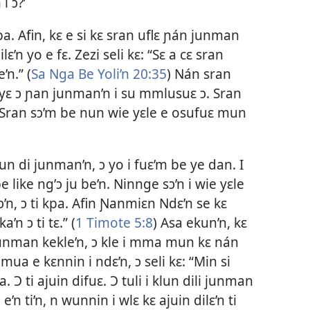
i ɔ?’
pa. Afin, kɛ e si kɛ sran uflɛ ɲán junman
lɛ’n yo e fɛ. Zezi seli kɛ: “Sɛ a cɛ sran
’n.” (
Sa Nga Be Yoli’n 20:35
) Nán sran
 yɛ ɔ ɲan junman’n i su mmlusuɛ ɔ. Sran
Sran sɔ’m be nun wie yɛle e osufuɛ mun
lun di junman’n, ɔ yo i fuɛ’m be ye dan. I
e like ng’ɔ ju be’n. Ninnge sɔ’n i wie yɛle
sɔ’n, ɔ ti kpa. Afin Ɲanmiɛn Ndɛ’n se kɛ
’n ɔ ti tɛ.” (
1 Timote 5:8
) Asa ekun’n, kɛ
 junman kekle’n, ɔ kle i mma mun kɛ nán
a e kɛnnin i ndɛ’n, ɔ seli kɛ: “Min si
a. Ɔ ti ajuin difuɛ. Ɔ tuli i klun dili junman
i e’n ti’n, n wunnin i wlɛ kɛ ajuin dilɛ’n ti