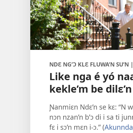
NDƐ NG’Ɔ KLƐ FLUWA’N SU’N 
Like nga é yó na
kekle’m be dilɛ’n
Ɲanmiɛn Ndɛ’n se kɛ: “N wu
nɔn nzan’n b’ɔ di i sa ti j
fɛ i sɔ’n mɛn i-ɔ.” (
Akunndan