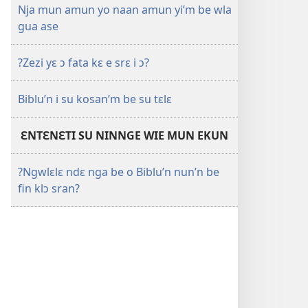
Nja mun amun yo naan amun yi’m be wla
gua ase
?Zezi yɛ ɔ fata kɛ e srɛ i ɔ?
Biblu’n i su kosan’m be su tɛlɛ
ƐNTƐNƐTI SU NINNGE WIE MUN EKUN
?Ngwlɛlɛ ndɛ nga be o Biblu’n nun’n be
fin klɔ sran?