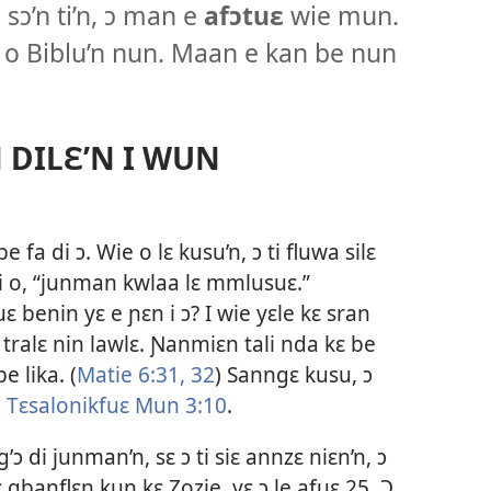
 sɔ’n ti’n, ɔ man e
afɔtuɛ
wie mun.
e o Biblu’n nun. Maan e kan be nun
 DILƐ’N I WUN
fa di ɔ. Wie o lɛ kusu’n, ɔ ti fluwa silɛ
i o, “junman kwlaa lɛ mmlusuɛ.”
ɛ benin yɛ e ɲɛn i ɔ? I wie yɛle kɛ sran
n tralɛ nin lawlɛ. Ɲanmiɛn tali nda kɛ be
e lika. (
Matie 6:31, 32
) Sanngɛ kusu, ɔ
 Tɛsalonikfuɛ Mun 3:10
.
’ɔ di junman’n, sɛ ɔ ti siɛ annzɛ niɛn’n, ɔ
lɛ gbanflɛn kun kɛ Zozie, yɛ ɔ le afuɛ 25. Ɔ