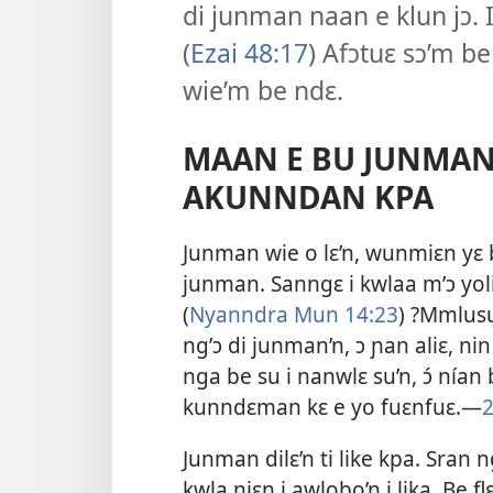
di junman naan e klun jɔ. I
(
Ezai 48:17
) Afɔtuɛ sɔ’m b
wie’m be ndɛ.
MAAN E BU JUNMAN
AKUNNDAN KPA
Junman wie o lɛ’n, wunmiɛn yɛ be 
junman. Sanngɛ i kwlaa m’ɔ yol
(
Nyanndra Mun 14:23
) ?Mmlusu
ng’ɔ di junman’n, ɔ ɲan aliɛ, ni
nga be su i nanwlɛ su’n, ɔ́ nían b
kunndɛman kɛ e yo fuɛnfuɛ.—
2
Junman dilɛ’n ti like kpa. Sran ng
kwla niɛn i awlobo’n i lika. Be f