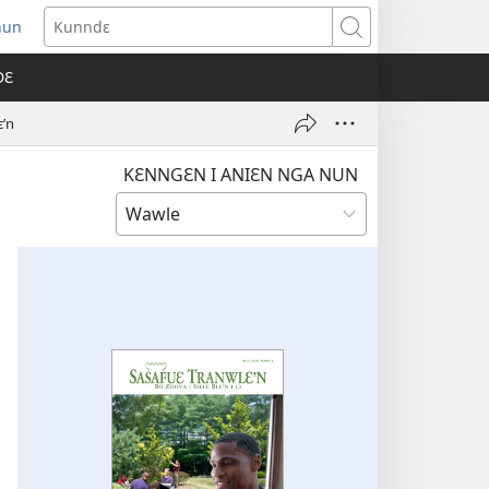
nun
ens
Kunndɛ
w
DƐ
dow)
ɛ’n
KƐNNGƐN I ANIƐN NGA NUN