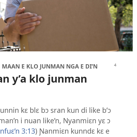
| MAAN E KLO JUNMAN NGA E DI’N
an y’a klo junman
nnin kɛ blɛ bɔ sran kun di like b’ɔ
unman’n i nuan like’n, Nyanmiɛn yɛ ɔ
fuɛ’n 3:13
) Ɲanmiɛn kunndɛ kɛ e