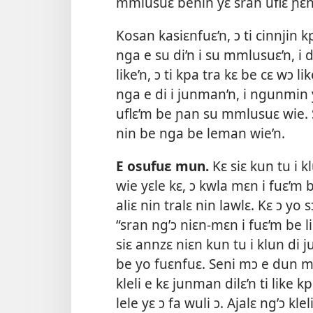
mmlusuɛ benin yɛ sran uflɛ ɲɛ́n 
Kosan kasiɛnfuɛ’n, ɔ ti cinnjin k
nga e su di’n i su mmlusuɛ’n, i di
like’n, ɔ ti kpa tra kɛ be cɛ wɔ like
nga e di i junman’n, i ngunmin
uflɛ’m be ɲan su mmlusuɛ wie. 
nin be nga be leman wie’n.
E osufuɛ mun.
Kɛ siɛ kun tu i k
wie yɛle kɛ, ɔ kwla mɛn i fuɛ’m b
aliɛ nin tralɛ nin lawlɛ. Kɛ ɔ yo 
“sran ng’ɔ niɛn-mɛn i fuɛ’m be lika
siɛ annzɛ niɛn kun tu i klun di
be yo fuɛnfuɛ. Seni mɔ e dun mmu
kleli e kɛ junman dilɛ’n ti like kp
lele yɛ ɔ fa wuli ɔ. Ajalɛ ng’ɔ klel