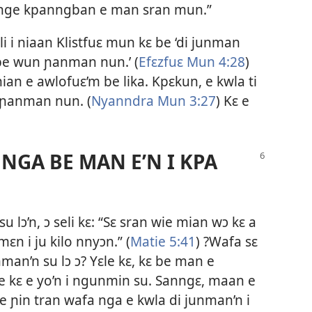
innge kpanngban e man sran mun.”
li i niaan Klistfuɛ mun kɛ be ‘di junman
 be wun ɲanman nun.’ (
Efɛzfuɛ Mun 4:28
)
nian e awlofuɛ’m be lika. Kpɛkun, e kwla ti
 ɲanman nun. (
Nyanndra Mun 3:27
) Kɛ e
NGA BE MAN E’N I KPA
 lɔ’n, ɔ seli kɛ: “Sɛ sran wie mian wɔ kɛ a
ɛn i ju kilo nnyɔn.” (
Matie 5:41
) ?Wafa sɛ
nman’n su lɔ ɔ? Yɛle kɛ, kɛ be man e
 e kɛ e yo’n i ngunmin su. Sanngɛ, maan e
 ɲin tran wafa nga e kwla di junman’n i