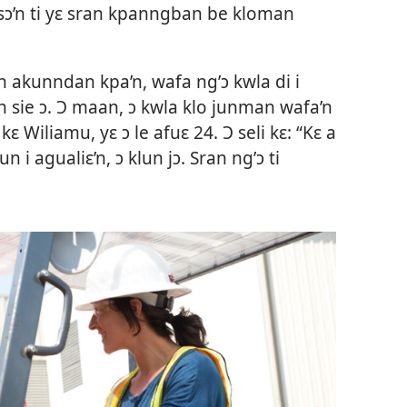
 i sɔ’n ti yɛ sran kpanngban be kloman
n akunndan kpa’n, wafa ng’ɔ kwla di i
ɲin sie ɔ. Ɔ maan, ɔ kwla klo junman wafa’n
kɛ Wiliamu, yɛ ɔ le afuɛ 24. Ɔ seli kɛ: “Kɛ a
 i agualiɛ’n, ɔ klun jɔ. Sran ng’ɔ ti