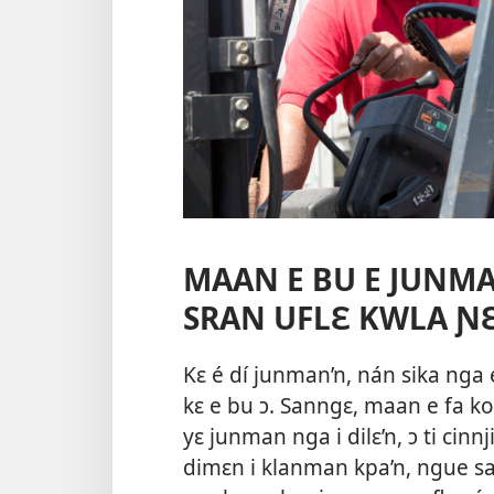
MAAN E BU E JUNM
SRAN UFLƐ KWLA Ɲ
Kɛ é dí junman’n, nán sika nga 
kɛ e bu ɔ. Sanngɛ, maan e fa k
yɛ junman nga i dilɛ’n, ɔ ti cinn
dimɛn i klanman kpa’n, ngue sa 