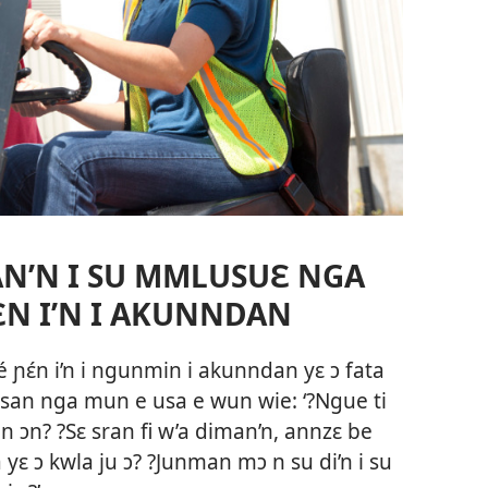
AN’N I SU MMLUSUƐ NGA
ƐN I’N I AKUNNDAN
é ɲɛ́n i’n i ngunmin i akunndan yɛ ɔ fata
osan nga mun e usa e wun wie: ‘?Ngue ti
jin ɔn? ?Sɛ sran fi w’a diman’n, annzɛ be
yɛ ɔ kwla ju ɔ? ?Junman mɔ n su di’n i su