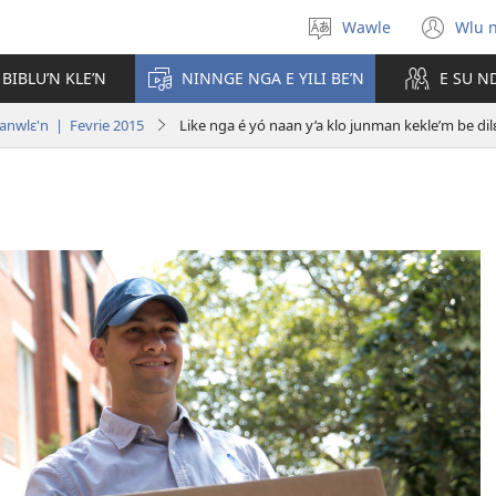
Wawle
Wlu 
Kle
(op
aniɛn'n
ne
 BIBLU’N KLE’N
NINNGE NGA E YILI BE’N
E SU N
win
ranwlɛ'n | Fevrie 2015
Like nga é yó naan y’a klo junman kekle’m be dil