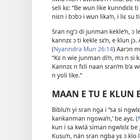
seli kɛ: “Be wun like kunndɛlɛ t
niɛn i bɔbɔ i wun lika’n, i liɛ su ti
Sran ng’ɔ di junman kekle’n, ɔ l
kannzɛ ɔ ti kekle sɛ’n, e klun jɔ.
(
Nyanndra Mun 26:14
) Aarɔn m
“Kɛ n wie junman di’n, mɔ n si k
Kannzɛ n fɛli naan sran’m b’a w
n yoli like.”
MAAN E TU E KLUN 
Biblu’n yi sran nga i “sa si ngwl
kankanman ngowa’n,’ be ayɛ. (
kun i sa kwlá siman ngwlɛlɛ be ja
Kusu’n, nán sran ngba yɛ ɔ klo