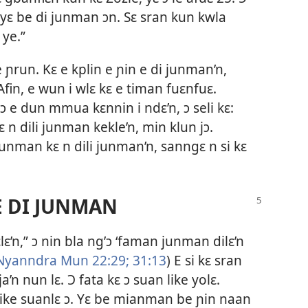
i yɛ be di junman ɔn. Sɛ sran kun kwla
 ye.”
e ɲrun. Kɛ e kplin e ɲin e di junman’n,
 Afin, e wun i wlɛ kɛ e timan fuɛnfuɛ.
ɔ e dun mmua kɛnnin i ndɛ’n, ɔ seli kɛ:
ɛ n dili junman kekle’n, min klun jɔ.
unman kɛ n dili junman’n, sanngɛ n si kɛ
E DI JUNMAN
ɛlɛ’n,” ɔ nin bla ng’ɔ ‘faman junman dilɛ’n
Nyanndra Mun 22:29;
31:13
) E si kɛ sran
’n nun lɛ. Ɔ fata kɛ ɔ suan like yolɛ.
 like suanlɛ ɔ. Yɛ be mianman be ɲin naan