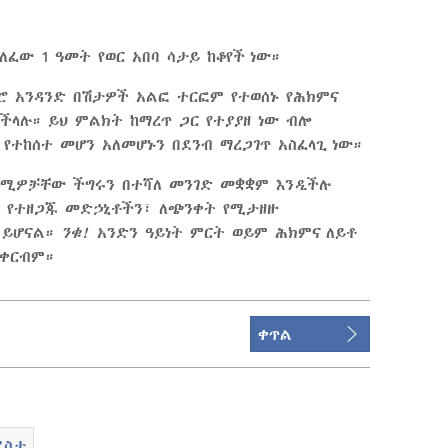
ፈው 1 ዓመት የወር አበባ ሳታይ ከቆየች ነው።
 አንዳንድ በሽታዎች አልፎ ተርፎም የተወሰኑ የሕክምና
ላሉ። ይህ ምልክት ከማረጥ ጋር የተያያዘ ነው ብሎ
የተከሰተ መሆን አለመሆኑን በደንብ ማረጋገጥ አስፈላጊ ነው።
ካሚዎቻቸው ችግሩን በተሻለ መንገድ መቋቋም እንዲችሉ
 የተዘጋጁ መድኃኒቶችን፣ ለጭንቀት የሚታዘዙ
 ይሆናል።
ንቁ!
አንድን ዓይነት ምርት ወይም ሕክምና ለይቶ
ያቀርብም።
ቀጥል
ደስታ