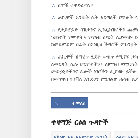
^
ስሞቹ ተቀይረዋል።
^
ሐኪሞች አንዲት ሴት አርጣለች የሚሉት ላለ
^
የታይሮይድ በሽታንና ኢንፌክሽኖችን ጨምሮ
ዓይነቶች የሙቀትና የማላብ ስሜት ሊያመጡ ይች
ከመደምደም በፊት በእነዚህ ችግሮች ምክንያት 
^
ሐኪሞች በማረጥ ሂደት ውስጥ የሚገኙ ታ
ለመርዳት ሲሉ ሆርሞኖችን፣ ለምግብ ማሟያነት
መድኃኒቶችንና ሌሎች ነገሮችን ሊያዝዙ ይችሉ
በመጥቀስ የተሻለ እንደሆነ የሚገልጽ ሐሳብ አ
ተመለስ
ተዛማጅ ርዕሰ ጉዳዮች
አካላዊ እና አእምሯዊ ጤንነት
ሰላም እና 