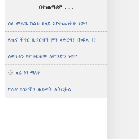
በተጨማሪም . . .
ስለ መልኬ ከልክ በላይ እየተጨነቅሁ ነው?
የጤና ችግር ቢኖርብኝ ምን ላድርግ? (ክፍል 1)
ሰውነቴን የምቆርጠው ለምንድን ነው?
ዛሬ ነገ ማለት
ዮሴፍ የሰዎችን ሕይወት አትርፏል