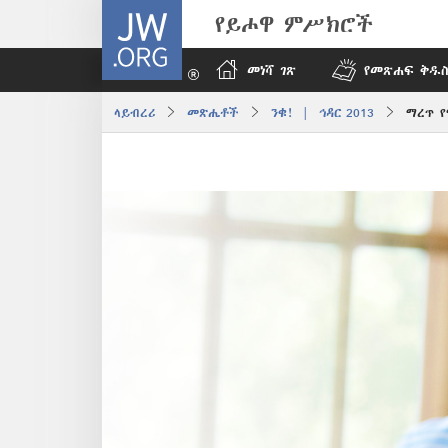
JW.ORG
የይሖዋ ምሥክሮች
መነሻ ገጽ
የመጽሐፍ ቅዱስ
ላይብረሪ
መጽሔቶች
ንቁ! | ኅዳር 2013
ማረጥ 