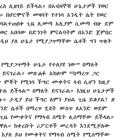
ረስ ሊዘገይ ይችላል። በአብዛኞቹ ሁኔታዎች የወር
። በሆርሞኖች መዛባት የተነሳ አንዲት ሴት የወር
 ባልተጠበቀ ጊዜ ሊመጣ አሊያም ሲመጣ ብዙ ደም
የወር አበባው በድንገት ምናልባትም በአንድ ጀምበር
ንዲህ ያለ ሁኔታ የሚያጋጥማቸው ሴቶች ግን ጥቂት
 የሚያጋጥማት ሁኔታ የተለያየ ነው” በማለት
 ይናገራል። መጽሐፉ አክሎም “ከማረጥ ጋር
 ምቾት የሚነሳ ችግር ሙቀትና ላብ ሲሆን ከዚያ
ተል ይችላል” በማለት ይናገራል። እነዚህ ሁኔታዎች
ሉ። ታዲያ ይህ ችግር ለምን ያህል
ጊዜ ይቆያል?
ዘ
ዳንድ ሴቶች በማረጥ ሂደት ውስጥ ለአንድ ወይም
ነ ጊዜ የሙቀትና የማላብ ስሜት ሊሰማቸው ይችላል።
ዋል። ከቀረቡት ሪፖርቶች መረዳት እንደሚቻለው
 እያለ ይህ የሙቀትና የማላብ ስሜት የሚሰማቸው