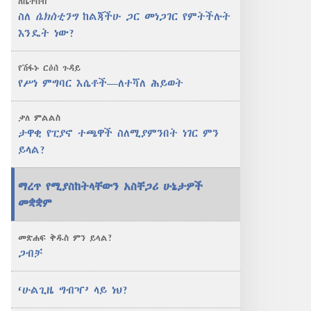
ለቤተሰብ
—
ስለ
ሴክስቲንግ
ከልጃችሁ ጋር መነጋገር የምትችሉት
ለተሻለ
እንዴት ነው?
ሕይወት
የሽፋኑ ርዕሰ ጉዳይ
የሥነ ምግባር እሴቶች—ለተሻለ ሕይወት
ቃለ ምልልስ
ታዋቂ የፒያኖ ተጫዋች ስለሚያምንበት ነገር ምን
ይላል?
ማረጥ የሚያስከትላቸውን አስቸጋሪ ሁኔታዎች
መቋቋም
መጽሐፍ ቅዱስ ምን ይላል?
ጋብቻ
‘ሁልጊዜ ግብዣ’ ላይ ነህ?