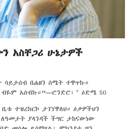
ውን አስቸጋሪ ሁኔታዎች
ት ሳይታሰብ በሐዘን ስሜት ተዋጥኩ።
*
ዴ ብዬም አሰብኩ።”—ሮንድሮ፣
ዕድሜ 50
 ቤቱ ተዝረክርኮ ታገኘዋለህ። ዕቃዎችህን
 ለዓመታት ያላንዳች ችግር ታከናውነው
 ከባድ መስሎ ይሰማሃል፣ ምክንያቱ ግን