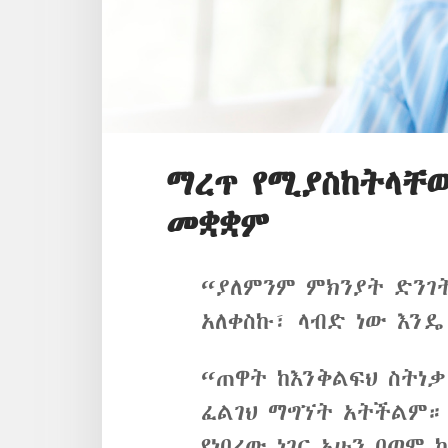
ማረጥ የሚያስከትላቸ
መቋቋም
“ያለምንም ምክንያት ድንገ
አለቀስኩ፣ ላብድ ነው እን
“ጠዋት ከእንቅልፍህ ስትነቃ
ፈልገህ ማግኘት አትችልም።
የነበረው ነገር አሁን በጣም