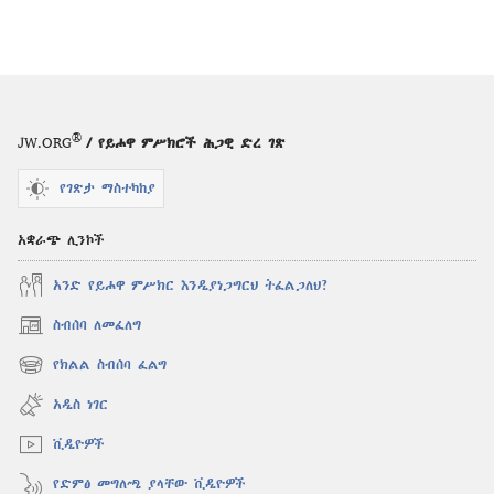
®
JW.ORG
/ የይሖዋ ምሥክሮች ሕጋዊ ድረ ገጽ
የገጽታ ማስተካከያ
አቋራጭ ሊንኮች
አንድ የይሖዋ ምሥክር እንዲያነጋግርህ ትፈልጋለህ?
ስብሰባ ለመፈለግ
(አዲስ
ዊንዶው
የክልል ስብሰባ ፈልግ
(አዲስ
ክፈት)
ዊንዶው
አዲስ ነገር
ክፈት)
ቪዲዮዎች
የድምፅ መግለጫ ያላቸው ቪዲዮዎች