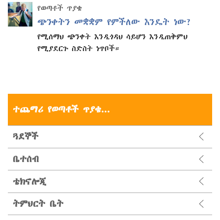
የወጣቶች ጥያቄ
ጭንቀትን መቋቋም የምችለው እንዴት ነው?
የሚሰማህ ጭንቀት እንዲጎዳህ ሳይሆን እንዲጠቅምህ
የሚያደርጉ ስድስት ነጥቦች።
ተጨማሪ የወጣቶች ጥያቄ...
ጓደኞች
ቤተሰብ
ቴክኖሎጂ
ትምህርት ቤት