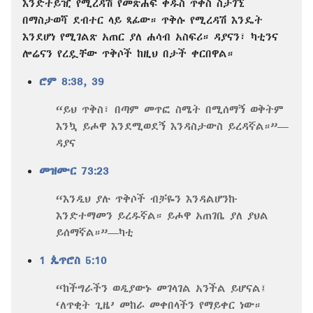
እንድትይዢ የሚረዳሽ የመጽሐፍ ቅዱስ ጥቅስ ስታገኚ
በማስታወሻ ደብተር ላይ ጻፊው። ጥቅሱ የሚረዳሽ እንዴት
እንደሆነ የሚገልጽ አጠር ያለ ሐሳብ አስፍሪ። ዳያናን፣ ካቲንና
ሎሬናን የረዷቸው ጥቅሶች ከዚህ በታች ቀርበዋል።
ሮም 8:38, 39
“ይህ ጥቅስ፣ በጣም መጥፎ ስሜት በሚሰማኝ ወቅትም
እንኳ ይሖዋ እንደሚወደኝ እንዳስታውስ ይረዳኛል።”​—
ዳያና
መዝሙር 73:23
“እንዲህ ያሉ ጥቅሶች ብቻዬን እንዳልሆንኩ
እንድተማመን ይረዱኛል። ይሖዋ አጠገቤ ያለ ያህል
ይሰማኛል።”​—ካቲ
1 ጴጥሮስ 5:10
“ከችግራችን ወዲያውኑ መገላገል አንችል ይሆናል፤
‘ለጥቂት ጊዜ’ መከራ መቀበላችን የማይቀር ነው።