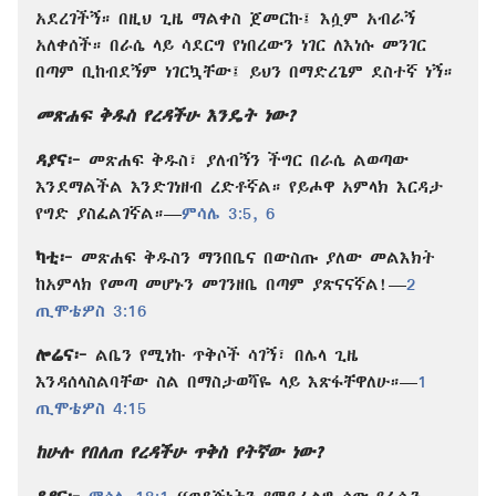
አደረገችኝ። በዚህ ጊዜ ማልቀስ ጀመርኩ፤ እሷም አብራኝ
አለቀሰች። በራሴ ላይ ሳደርግ የነበረውን ነገር ለእነሱ መንገር
በጣም ቢከብደኝም ነገርኳቸው፤ ይህን በማድረጌም ደስተኛ ነኝ።
መጽሐፍ ቅዱስ የረዳችሁ እንዴት ነው?
ዳያና፦
መጽሐፍ ቅዱስ፣ ያለብኝን ችግር በራሴ ልወጣው
እንደማልችል እንድገነዘብ ረድቶኛል። የይሖዋ አምላክ እርዳታ
የግድ ያስፈልገኛል።​—
ምሳሌ 3:5, 6
ካቲ፦
መጽሐፍ ቅዱስን ማንበቤና በውስጡ ያለው መልእክት
ከአምላክ የመጣ መሆኑን መገንዘቤ በጣም ያጽናናኛል!​—
2
ጢሞቴዎስ 3:16
ሎሬና፦
ልቤን የሚነኩ ጥቅሶች ሳገኝ፣ በሌላ ጊዜ
እንዳሰላስልባቸው ስል በማስታወሻዬ ላይ እጽፋቸዋለሁ።​—
1
ጢሞቴዎስ 4:15
ከሁሉ የበለጠ የረዳችሁ ጥቅስ የትኛው ነው?