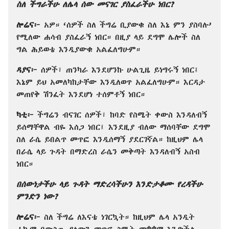
ስለ ችግራችሁ ለሌላ ሰው መናገር ያስፈራችሁ ነበር?
ሎሬና፦
አዎ። ‘ሰዎች ስለ ችግሬ ቢያውቁ ስለ እኔ ምን ያስባሉ’
የሚለው ሐሳብ ያስፈራኝ ነበር። በዚያ ላይ ደግሞ ሌሎች ስለ
ግል ሕይወቴ እንዲያውቁ አልፈለግሁም።
ዳያና፦
ሰዎች፣ ጠንካራ እንደሆንኩ ሁልጊዜ ይነግሩኝ ነበር፤
እኔም ይህ አመለካከታቸው እንዲለወጥ አልፈለግሁም። እርዳታ
መጠየቅ ሽንፈት እንደሆነ ተሰምቶኝ ነበር።
ካቲ፦
ችግሬን ብናገር ሰዎች፣ ከባድ የስሜት ቀውስ እንዳለብኝ
ይሰማቸዋል ብዬ እሰጋ ነበር፤ እንደዚያ ብለው ማሰባቸው ደግሞ
ስለ ራሴ ይበልጥ መጥፎ እንዲሰማኝ ያደርገኛል። ከዚህም ሌላ
በራሴ ላይ ጉዳት በማድረስ ራሴን መቅጣት እንዳለብኝ አስብ
ነበር።
በሰውነታችሁ ላይ ጉዳት ማድረሳችሁን እንድታቆሙ የረዳችሁ
ምንድን ነው?
ሎሬና፦
ስለ ችግሬ ለእናቴ ነገርኳት። ከዚህም ሌላ አንዲት