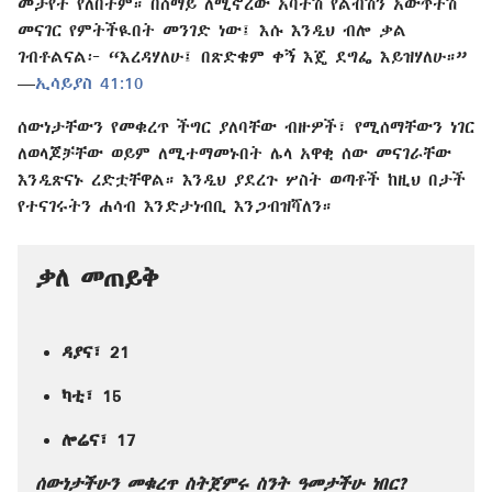
መታየት የለበትም። በሰማይ ለሚኖረው አባትሽ የልብሽን አውጥተሽ
መናገር የምትችዪበት መንገድ ነው፤ እሱ እንዲህ ብሎ ቃል
ገብቶልናል፦ “እረዳሃለሁ፤ በጽድቄም ቀኝ እጄ ደግፌ እይዝሃለሁ።”​
—
ኢሳይያስ 41:10
ሰውነታቸውን የመቁረጥ ችግር ያለባቸው ብዙዎች፣ የሚሰማቸውን ነገር
ለወላጆቻቸው ወይም ለሚተማመኑበት ሌላ አዋቂ ሰው መናገራቸው
እንዲጽናኑ ረድቷቸዋል። እንዲህ ያደረጉ ሦስት ወጣቶች ከዚህ በታች
የተናገሩትን ሐሳብ እንድታነብቢ እንጋብዝሻለን።
ቃለ መጠይቅ
ዳያና፣ 21
ካቲ፣ 15
ሎሬና፣ 17
ሰውነታችሁን መቁረጥ ስትጀምሩ ስንት ዓመታችሁ ነበር?