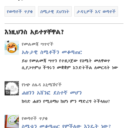
የወጣቶች ጥያቄ
ስሜታዊ ደህንነት
ታዳጊዎች እና ወጣቶች
እነዚህንስ አይተሃቸዋል?
የመልመጃ ሣጥኖች
አሉታዊ ስሜቶችን መቆጣጠር
ይህ የመልመጃ ሣጥን የተዘጋጀው የስሜት መለዋወጥ
ሲያጋጥምህ ችግሩን መቋቋም እንድትችል ለመርዳት ነው
የነጭ ሰሌዳ አኒሜሽኖች
ሐዘንን አሸንፎ ደስተኛ መሆን
ከባድ ሐዘን የሚሰማህ ከሆነ ምን ማድረግ ትችላለህ?
የወጣቶች ጥያቄ
ስሜቴን መቆጣጠር የምችለው እንዴት ነው?