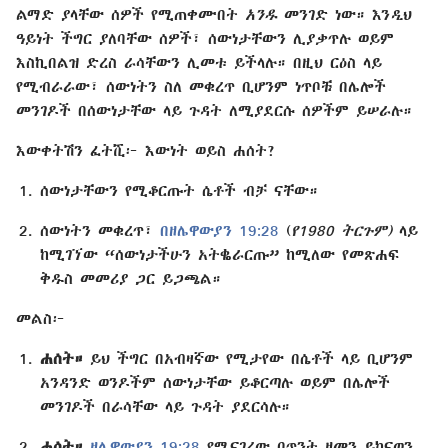
ልማድ ያላቸው ሰዎች የሚጠቀሙበት
አንዱ
መንገድ ነው። እንዲህ
ዓይነት ችግር ያለባቸው ሰዎች፣ ሰውነታቸውን ሊያቃጥሉ ወይም
እስኪበልዝ ድረስ ራሳቸውን ሊመቱ ይችላሉ። በዚህ ርዕስ ላይ
የሚብራራው፣ ሰውነትን ስለ መቁረጥ ቢሆንም ነጥቦቹ በሌሎች
መንገዶች በሰውነታቸው ላይ ጉዳት ለሚያደርሱ ሰዎችም ይሠራሉ።
እውቀትሽን ፈትሺ፦ እውነት ወይስ ሐሰት?
ሰውነታቸውን የሚቆርጡት ሴቶች ብቻ ናቸው።
ሰውነትን መቁረጥ፣
በዘሌዋውያን 19:28
(
የ1980 ትርጉም)
ላይ
ከሚገኘው “ሰውነታችሁን አትቈራርጡ” ከሚለው የመጽሐፍ
ቅዱስ መመሪያ ጋር ይጋጫል።
መልስ፦
ሐሰት።
ይህ ችግር በአብዛኛው የሚታየው በሴቶች ላይ ቢሆንም
አንዳንድ ወንዶችም ሰውነታቸው ይቆርጣሉ ወይም በሌሎች
መንገዶች በራሳቸው ላይ ጉዳት ያደርሳሉ።
ሐሰት።
ዘሌዋውያን 19:28
የሚናገረው በጥንት ዘመን ይከናወን