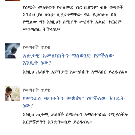
የስሜት መለዋወጥ የተለመደ ነገር ቢሆንም ብዙ ወጣቶች
እንዲህ ያለ ሁኔታ ሲያጋጥማቸው ግራ ይጋባሉ። ደስ
የሚለው ግን እነዚህን ስሜቶች መረዳት አልፎ ተርፎም
መቆጣጠር ትችላለህ።
የወጣቶች ጥያቄ
አሉታዊ አመለካከትን ማስወገድ የምችለው
እንዴት ነው?
እነዚህ ሐሳቦች አዎንታዊ አመለካከት ለማዳበር ይረዱሃል።
የወጣቶች ጥያቄ
የመንፈስ ጭንቀትን መቋቋም የምችለው እንዴት
ነው?
እነዚህ ጠቃሚ ሐሳቦች ስሜትህን ለማስተካከል የሚያስችሉ
እርምጃዎችን እንድትወስድ ይረዱሃል።