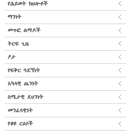
የሕይወት ክህሎቶች
ማንነት
መጥፎ ልማዶች
ትርፍ ጊዜ
ፆታ
የፍቅር ጓደኝነት
አካላዊ ጤንነት
ስሜታዊ ደህንነት
መንፈሳዊነት
የቆዩ ርዕሶች