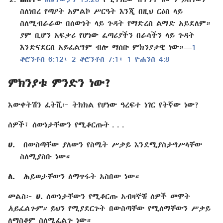
ስለነበረ የጣዖት አምልኮ ሥርዓት እንጂ በዚህ ርዕስ ላይ
ስለሚብራራው በሰውነት ላይ ጉዳት የማድረስ ልማድ አይደለም።
ያም ቢሆን አፍቃሪ የሆነው ፈጣሪያችን በራሳችን ላይ ጉዳት
እንድናደርስ አይፈልግም ብሎ ማሰቡ ምክንያታዊ ነው።​—
1
ቆሮንቶስ 6:12፤
2 ቆሮንቶስ 7:1፤
1 ዮሐንስ 4:8
ምክንያቱ ምንድን ነው?
እውቀትሽን ፈትሺ፦ ትክክል የሆነው ዓረፍተ ነገር የትኛው ነው?
ሰዎች፣ ሰውነታቸውን የሚቆርጡት . . .
ሀ.
በውስጣቸው ያለውን የስሜት ሥቃይ እንደሚያስታግሥላቸው
ስለሚያስቡ ነው።
ለ.
ሕይወታቸውን ለማጥፋት አስበው ነው።
መልስ፦
ሀ.
ሰውነታቸውን የሚቆርጡ አብዛኞቹ ሰዎች መሞት
አይፈልጉም።
ይህን የሚያደርጉት በውስጣቸው የሚሰማቸውን ሥቃይ
ለማስቆም ስለሚፈልጉ ነው።