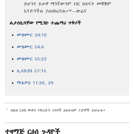
ይሁንና ይሖዋ ማንኛውንም ነገር በጽናት መቋቋም
እንድንችል ያጠነክረናል።”​—ሎሬና
ልታስቢባቸው የሚገቡ ተጨማሪ ጥቅሶች
መዝሙር 34:18
መዝሙር 54:4
መዝሙር 55:22
ኢሳይያስ 57:15
ማቴዎስ 11:28, 29
a
በዚህ ርዕስ ውስጥ የቀረቡት ነጥቦች ለሁለቱም ፆታዎች ይሠራሉ።
ተዛማጅ ርዕሰ ጉዳዮች