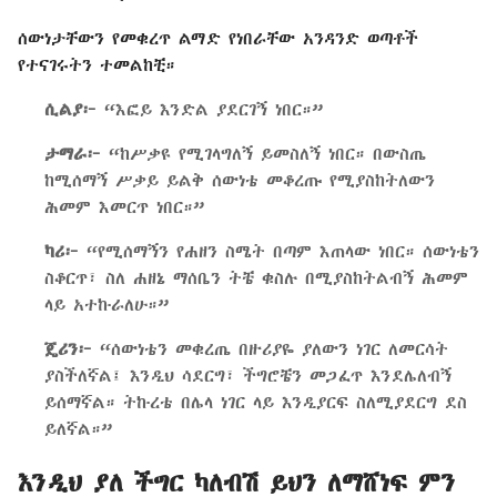
ሰውነታቸውን የመቁረጥ ልማድ የነበራቸው አንዳንድ ወጣቶች
የተናገሩትን ተመልከቺ።
ሲልያ፦
“እፎይ እንድል ያደርገኝ ነበር።”
ታማራ፦
“ከሥቃዩ የሚገላግለኝ ይመስለኝ ነበር። በውስጤ
ከሚሰማኝ ሥቃይ ይልቅ ሰውነቴ መቆረጡ የሚያስከትለውን
ሕመም እመርጥ ነበር።”
ካሪ፦
“የሚሰማኝን የሐዘን ስሜት በጣም እጠላው ነበር። ሰውነቴን
ስቆርጥ፣ ስለ ሐዘኔ ማሰቤን ትቼ ቁስሉ በሚያስከትልብኝ ሕመም
ላይ አተኩራለሁ።”
ጄሪን፦
“ሰውነቴን መቁረጤ በዙሪያዬ ያለውን ነገር ለመርሳት
ያስችለኛል፤ እንዲህ ሳደርግ፣ ችግሮቼን መጋፈጥ እንደሌለብኝ
ይሰማኛል። ትኩረቴ በሌላ ነገር ላይ እንዲያርፍ ስለሚያደርግ ደስ
ይለኛል።”
እንዲህ ያለ ችግር ካለብሽ ይህን ለማሸነፍ ምን