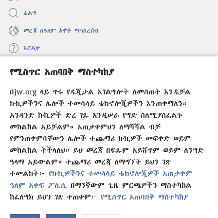
ፈልግ
መረጃ ለዓለም አቀፉ ማኅበረሰብ
እርዳታ
የሚስጥር አጠባበቅ ማስተካከያ
መዋጮዎች
(አዲስ
ዊንዶው
በjw.org ላይ ጥሩ የዲጂታል አገልግሎት ለመስጠት እንዲቻል
ክፈት)
የመጠበቂያ ግንብ የኢንተርኔት ቤተ መጻሕፍት
ኩኪዎችንና ሌሎች ተመሳሳይ ቴክኖሎጂዎችን እንጠቀማለን።
(አዲስ
ዊንዶው
አንዳንድ ኩኪዎች ድረ ገጹ እንዲሠራ የግድ ስለሚያስፈልጉ
®
JW Hub
ክፈት)
መከልከል አይቻልም። አጠቃቀምህን ለማሻሻል ብቻ
(አዲስ
ዊንዶው
የምንጠቀምባቸውን ሌሎች ተጨማሪ ኩኪዎች መፍቀድ ወይም
®
JW Library
አፕሊኬሽን
ክፈት)
መከልከል ትችላለህ። ይህ መረጃ በፍጹም አይሸጥም ወይም ለንግድ
ዓላማ አይውልም። ተጨማሪ መረጃ ለማግኘት ይህን ገጽ
ተመልከት፦
የኩኪዎችንና ተመሳሳይ ቴክኖሎጂዎች አጠቃቀም
ዓለም አቀፍ ፖሊሲ
በማንኛውም ጊዜ ምርጫዎችን ማስተካከል
Copyright
© 2026 Watch Tower Bible and Tract Society of Pennsylvania.
ከፈለግክ ይህን ገጽ ተጠቀም፦
የሚስጥር አጠባበቅ ማስተካከያ
የአጠቃቀም ውል
|
ሚስጥር የመጠበቅ ፖሊሲ
|
የሚስጥር አጠባበቅ ማስተካከያ