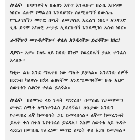
ሎሬና፦
በጭንቀትና በሐዘን እዋጥ እንዲሁም በራሴ እበሳጭ
ነበር። ፈጽሞ የማልረባ እንደሆንኩ ስለሚሰማኝ በውስጤ
የሚታገለኝን መጥፎ ስሜት ለመገላገል እፈልግ ነበር። አንዳንድ
ጊዜ ደግሞ አካላዊ ሥቃይ ሊደርስብኝ እንደሚገባ አስብ ነበር።
ራሳችሁን መጉዳታችሁ፣ ቀለል እንዲላችሁ ይረዳችሁ ነበር?
ዳያና፦
አዎ። ከላዬ ላይ ከባድ ሸክም የወረደልኝ ያህል ተንፈስ
እላለሁ።
ካቲ፦
ልክ እንደ ማልቀስ ነው ማለት ይቻላል። አንዳንድ ሰዎች
በደንብ ካለቀሱ በኋላ ሐዘናቸው እንደሚወጣላቸው ሁሉ እኔም
ሰውነቴን ስቆርጥ ቀለል ይለኛል።
ሎሬና፦
በሰውነቴ ላይ ጉዳት ማድረስ፣ በውስጤ የታመቀውን
መጥፎ ስሜት ለማስተንፈስ ይረዳኛል፤ ሁኔታው አንድን
የተወጠረ ፊኛ ከመብሳት ጋር ይመሳሰላል። ፊኛው ከመፈንዳት
ይልቅ ቀስ በቀስ እየተነፈሰ ይሄዳል፤ እኔም ሰውነቴ ላይ ጉዳት
ሳደርስ በውስጤ የታፈነው መጥፎ ስሜት ቀስ እያለ ይወገዳል።