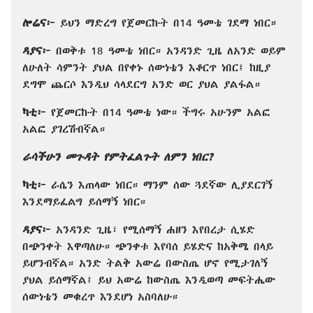
ሎሬና፦
ይህን ማድረግ የጀመርኩት በ14 ዓመቴ ገደማ ነበር።
ዳያና፦
በወቅቱ 18 ዓመቴ ነበር። አንዳንድ ጊዜ ለአንድ ወይም
ለሁለት ሳምንት ያህል በየቀኑ ሰውነቴን እቆርጥ ነበር፤ ከዚያ
ደግሞ ጨርሶ እንዲህ ሳላደርግ አንድ ወር ያህል ያልፋል።
ካቲ፦
የጀመርኩት በ14 ዓመቴ ነው። ችግሩ አሁንም አልፎ
አልፎ ያገረሽብኛል።
ራሳችሁን መጉዳት የምትፈልጉት ለምን ነበር?
ካቲ፦
ራሴን እጠላው ነበር። ማንም ሰው ጓደኛው ሊያደርገኝ
እንደማይፈልግ ይሰማኝ ነበር።
ዳያና፦
አንዳንድ ጊዜ፣ የሚሰማኝ ሐዘን እየበረታ ሲሄድ
በጭንቀት እዋጣለሁ። ጭንቀቱ እየባሰ ይሄድና ከአቅሜ በላይ
ይሆንብኛል። አንድ ትልቅ አውሬ በውስጤ ሆኖ የሚታገለኝ
ያህል ይሰማኛል፤ ይህ አውሬ ከውስጤ እንዲወጣ መፍትሔው
ሰውነቴን መቁረጥ እንደሆነ አስባለሁ።