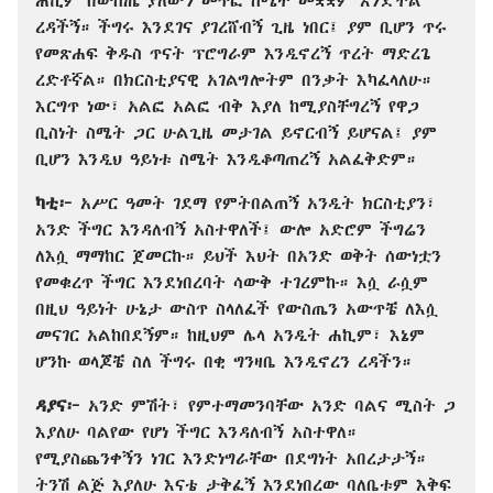
ሐኪም በውስጤ ያለውን መጥፎ ስሜት መቋቋም እንድችል
ረዳችኝ። ችግሩ እንደገና ያገረሸብኝ ጊዜ ነበር፤ ያም ቢሆን ጥሩ
የመጽሐፍ ቅዱስ ጥናት ፕሮግራም እንዲኖረኝ ጥረት ማድረጌ
ረድቶኛል። በክርስቲያናዊ አገልግሎትም በንቃት እካፈላለሁ።
እርግጥ ነው፣ አልፎ አልፎ ብቅ እያለ ከሚያስቸግረኝ የዋጋ
ቢስነት ስሜት ጋር ሁልጊዜ መታገል ይኖርብኝ ይሆናል፤ ያም
ቢሆን እንዲህ ዓይነቱ ስሜት እንዲቆጣጠረኝ አልፈቅድም።
ካቲ፦
አሥር ዓመት ገደማ የምትበልጠኝ አንዲት ክርስቲያን፣
አንድ ችግር እንዳለብኝ አስተዋለች፤ ውሎ አድሮም ችግሬን
ለእሷ ማማከር ጀመርኩ። ይህች እህት በአንድ ወቅት ሰውነቷን
የመቁረጥ ችግር እንደነበረባት ሳውቅ ተገረምኩ። እሷ ራሷም
በዚህ ዓይነት ሁኔታ ውስጥ ስላለፈች የውስጤን አውጥቼ ለእሷ
መናገር አልከበደኝም። ከዚህም ሌላ አንዲት ሐኪም፣ እኔም
ሆንኩ ወላጆቼ ስለ ችግሩ በቂ ግንዛቤ እንዲኖረን ረዳችን።
ዳያና፦
አንድ ምሽት፣ የምተማመንባቸው አንድ ባልና ሚስት ጋ
እያለሁ ባልየው የሆነ ችግር እንዳለብኝ አስተዋለ።
የሚያስጨንቀኝን ነገር እንድነግራቸው በደግነት አበረታታኝ።
ትንሽ ልጅ እያለሁ እናቴ ታቅፈኝ እንደነበረው ባለቤቱም እቅፍ