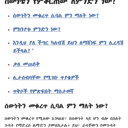
ሰውነቴን የምቆርጠው ለምንድን ነው?
ሰውነትን መቁረጥ ሲባል ምን ማለት ነው?
ምክንያቱ ምንድን ነው?
እንዲህ ያለ ችግር ካለብሽ ይህን ለማሸነፍ ምን ሊረዳሽ
a
ይችላል?
ቃለ መጠይቅ
ሊታሰብባቸው የሚገቡ ጥያቄዎች
ጥቅሶች የምጽፍበት ማስታወሻ
ሰውነትን መቁረጥ ሲባል ምን ማለት ነው?
ሰውነትን መቁረጥ የሚለው አገላለጽ፣ በሰውነት ላይ ሆን ብሎ በስለት
ጉዳት የማድረስ ልማድን ያመለክታል። ይህ፣ ራሳቸውን የመጉዳት