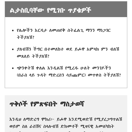
ልታስቢባቸው የሚገቡ ጥያቄዎች
የሌሎችን እርዳታ ለመጠየቅ ስትፈልጊ ማንን ማነጋገር
ትችያለሽ?
ያለብሽን ችግር በተመለከተ ወደ ይሖዋ አምላክ ምን ብለሽ
መጸለይ ትችያለሽ?
ጭንቀትሽ ቀለል እንዲልሽ የሚረዱ ሁለት መንገዶችን
(በራስ ላይ ጉዳት ማድረስን ሳይጨምር) መጥቀስ ትችያለሽ?
ጥቅሶች የምጽፍበት ማስታወሻ
እንዲህ ለማድረግ ሞክሪ፦ ይሖዋ እንደሚወድሽ የሚያረጋግጥልሽ
ወይም ስለ ራስሽና ስላሉብሽ ድክመቶች ሚዛናዊ አመለካከት