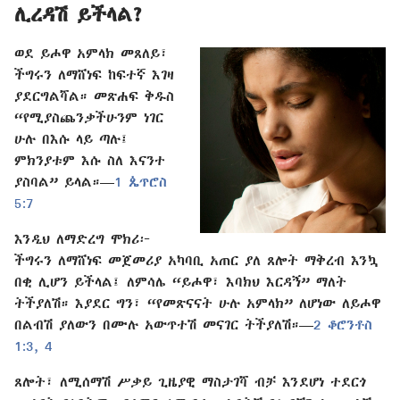
ሊረዳሽ ይችላል?
ወደ ይሖዋ አምላክ መጸለይ፣
ችግሩን ለማሸነፍ ከፍተኛ እገዛ
ያደርግልሻል። መጽሐፍ ቅዱስ
“የሚያስጨንቃችሁንም ነገር
ሁሉ በእሱ ላይ ጣሉ፤
ምክንያቱም እሱ ስለ እናንተ
ያስባል” ይላል።​—
1 ጴጥሮስ
5:7
እንዲህ ለማድረግ ሞክሪ፦
ችግሩን ለማሸነፍ መጀመሪያ አካባቢ አጠር ያለ ጸሎት ማቅረብ እንኳ
በቂ ሊሆን ይችላል፤ ለምሳሌ “ይሖዋ፣ እባክህ እርዳኝ” ማለት
ትችያለሽ። እያደር ግን፣ “የመጽናናት ሁሉ አምላክ” ለሆነው ለይሖዋ
በልብሽ ያለውን በሙሉ አውጥተሽ መናገር ትችያለሽ።​—
2 ቆሮንቶስ
1:3, 4
ጸሎት፣ ለሚሰማሽ ሥቃይ ጊዜያዊ ማስታገሻ ብቻ እንደሆነ ተደርጎ