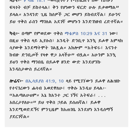
ዳያና፦
ምሳሌ 18:1
“ወዳጅነትን የማይፈልግ ሰው የራሱን
ፍላጎት ብቻ ይከተላል፤ ቅን የሆነውን ፍርድ ሁሉ ይቃወማል”
ይላል። አንዳንድ ጊዜ ከሰዎች ጋር መሆን ይከብደኛል፤ ይሁንና
ይህ ጥቅስ ራስን ማገለል አደገኛ መሆኑን እንድገነዘብ ረድቶኛል።
ካቲ፦
በጣም የምወደው ጥቅስ
ማቴዎስ 10:29 እና
31
ነው፤
በዚህ ጥቅስ ላይ ኢየሱስ፣ አንዲት ድንቢጥ እንኳ ይሖዋ አምላክ
ሳያውቅ እንደማትሞት ገልጿል። አክሎም “አትፍሩ፤ እናንተ
ከብዙ ድንቢጦች የላቀ ዋጋ አላችሁ” ብሏል። አሁንም እንኳ
ይህን ጥቅስ ማንበቤ በይሖዋ ዘንድ ውድ እንደሆንኩ
እንዳስታውስ ይረዳኛል።
ሎሬና፦
በኢሳይያስ 41:9, 10
ላይ የሚገኘውን ይሖዋ ለሕዝቡ
የተናገረውን ሐሳብ እወደዋለሁ፤ ጥቅሱ እንዲህ ይላል፦
“አልጣልሁህም። እኔ ከአንተ ጋር ነኝና አትፍራ፤ . . .
አበረታሃለሁ።” ይህ ጥቅስ ኃይል ይሰጠኛል፤ ይሖዋ
እንደሚወድደኝና ምንጊዜም ከአጠገቤ እንደሆነ እንዲሰማኝ
ያደርገኛል።