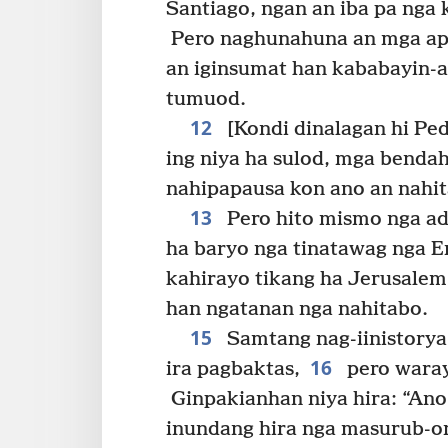
Santiago, ngan an iba pa nga
Pero naghunahuna an mga apos
an iginsumat han kababayin-an
tumuod.
12
[Kondi dinalagan hi Ped
ing niya ha sulod, mga bendah
nahipapausa kon ano an nahit
13
Pero hito mismo nga adl
ha baryo nga tinatawag nga E
kahirayo tikang ha Jerusalem
han ngatanan nga nahitabo.
15
Samtang nag-iinistorya 
16
ira pagbaktas,
pero waray 
Ginpakianhan niya hira: “Ano 
inundang hira nga masurub-o