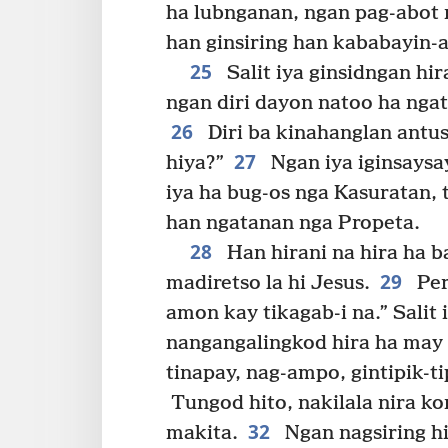
ha lubnganan, ngan pag-abot n
han ginsiring han kababayin-a
25
Salit iya ginsidngan hi
ngan diri dayon natoo ha nga
26
Diri ba kinahanglan antus
27
hiya?”
Ngan iya iginsaysa
iya ha bug-os nga Kasuratan, 
han ngatanan nga Propeta.
28
Han hirani na hira ha b
29
madiretso la hi Jesus.
Per
amon kay tikagab-i na.” Salit 
nangangalingkod hira ha may 
tinapay, nag-ampo, gintipik-tip
Tungod hito, nakilala nira ko
32
makita.
Ngan nagsiring hi