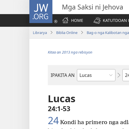
JW.ORG
Mga Saksi ni Jehova
HOME
KATUTDOAN 
Librarya
Biblia Online
Bag-o nga Kalibotan nga
Kitaa an 2013 nga rebisyon
Ka
IPAKITA AN
Libro
han
Biblia
Lucas
24:1-53
24
Kondi ha primero nga adl