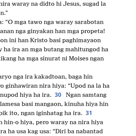
ira waray na didto hi Jesus, sugad la
n.”
ra: “O mga tawo nga waray sarabotan
tanan nga ginyakan han mga propeta!
on ini han Kristo basi paghimayaon
y ha ira an mga butang mahitungod ha
tikang ha mga sinurat ni Moises ngan
aryo nga ira kakadtoan, baga hin
o ginhawiran nira hiya: “Upod na la ha
30
inupod hiya ha ira.
Ngan samtang
lamesa basi mangaon, kinuha hiya hin
31
ik ito, ngan iginhatag ha ira.
n hin-o hiya, pero waray na nira hiya
ra ha usa kag usa: “Diri ba nabantad