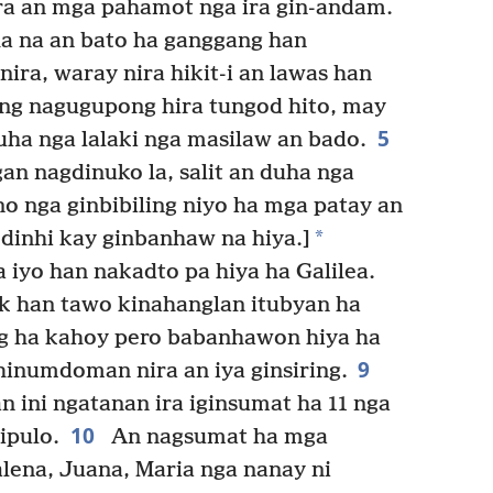
ra an mga pahamot nga ira gin-andam.
ha na an bato ha ganggang han
ira, waray nira hikit-i an lawas han
g nagugupong hira tungod hito, may
5
uha nga lalaki nga masilaw an bado.
n nagdinuko la, salit an duha nga
ano nga ginbibiling niyo ha mga patay an
*
dinhi kay ginbanhaw na hiya.]
 iyo han nakadto pa hiya ha Galilea.
 han tawo kinahanglan itubyan ha
g ha kahoy pero babanhawon hiya ha
9
hinumdoman nira an iya ginsiring.
 ini ngatanan ira iginsumat ha 11 nga
10
ipulo.
An nagsumat ha mga
lena, Juana, Maria nga nanay ni