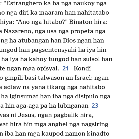
o: “Estranghero ka ba nga naukoy nga
o nga diri ka maaram han nahitatabo
iya: “Ano nga hitabo?” Binaton hira:
 Nazareno, nga usa nga propeta nga
ng ha atubangan han Dios ngan han
ngod han pagsentensyahi ha iya hin
a iya ha kahoy tungod han sulsol han
21
e ngan mga opisyal.
Kondi
 ginpili basi talwason an Israel; ngan
ka adlaw na yana tikang nga nahitabo
ha iginsumat han iba nga disipulo nga
23
ra hin aga-aga pa ha lubnganan
as ni Jesus, ngan pagbalik nira,
iwat hira hin mga anghel nga nagsiring
n iba han mga kaupod namon kinadto