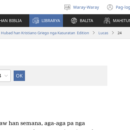
Waray-Waray
Pag-log
Pagpili
(ope
hin
new
HAN BIBLIA
LIBRARYA
BALITA
MAHITU
yinaknan
win
 Hubad han Kristiano Griego nga Kasuratan Edition
Lucas
24
pitulo
aw han semana, aga-aga pa nga