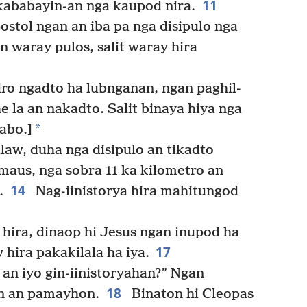
11
 kababayin-an nga kaupod nira.
tol ngan an iba pa nga disipulo nga
 waray pulos, salit waray hira
ro ngadto ha lubnganan, ngan paghil-
e la an nakadto. Salit binaya hiya nga
*
abo.]
aw, duha nga disipulo an tikadto
maus, nga sobra 11 ka kilometro an
14
.
Nag-iinistorya hira mahitungod
hira, dinaop hi Jesus ngan inupod ha
17
hira pakakilala ha iya.
an iyo gin-iinistoryahan?” Ngan
18
n an pamayhon.
Binaton hi Cleopas