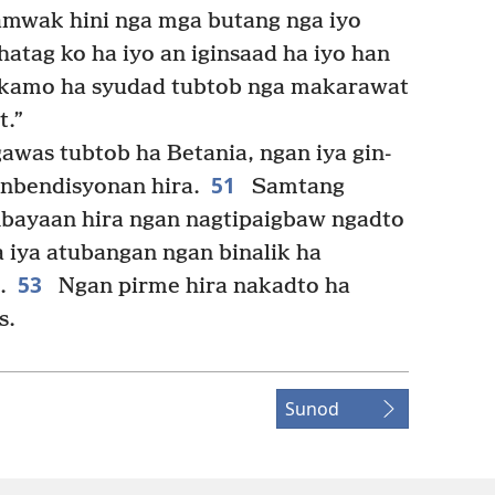
wak hini nga mga butang nga iyo
atag ko ha iyo an iginsaad ha iyo han
 kamo ha syudad tubtob nga makarawat
t.”
gawas tubtob ha Betania, ngan iya gin-
51
inbendisyonan hira.
Samtang
inbayaan hira ngan nagtipaigbaw ngadto
 iya atubangan ngan binalik ha
53
.
Ngan pirme hira nakadto ha
s.
Sunod