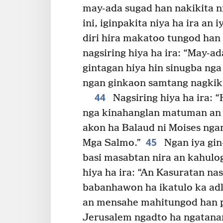
may-ada sugad han nakikita n
ini, iginpakita niya ha ira an 
diri hira makatoo tungod han
nagsiring hiya ha ira: “May-
gintagan hiya hin sinugba nga 
ngan ginkaon samtang nagkiki
44
Nagsiring hiya ha ira: 
nga kinahanglan matuman an 
akon ha Balaud ni Moises nga
45
Mga Salmo.”
Ngan iya gin
basi masabtan nira an kahulo
hiya ha ira: “An Kasuratan na
babanhawon ha ikatulo ka ad
an mensahe mahitungod han p
Jerusalem ngadto ha ngatana