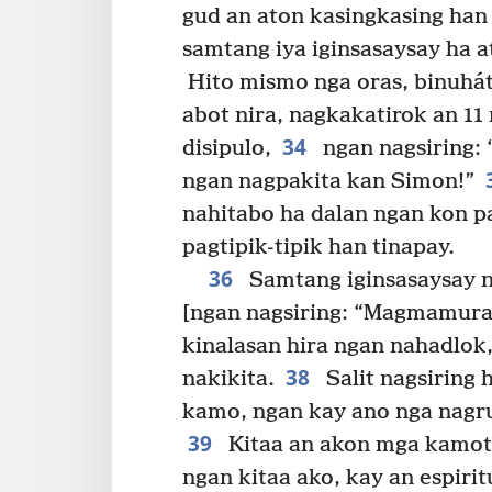
gud an aton kasingkasing han 
samtang iya iginsasaysay ha 
Hito mismo nga oras, binuhát
abot nira, nagkakatirok an 11
34
disipulo,
ngan nagsiring:
ngan nagpakita kan Simon!”
nahitabo ha dalan ngan kon p
pagtipik-tipik han tinapay.
36
Samtang iginsasaysay ni
[ngan nagsiring: “Magmamur
kinalasan hira ngan nahadlok,
38
nakikita.
Salit nagsiring h
kamo, ngan kay ano nga nagr
39
Kitaa an akon mga kamot n
ngan kitaa ako, kay an espiri