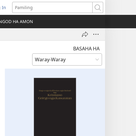
 In
ns
Pamiling
NGOD HA AMON
dow)
BASAHA HA