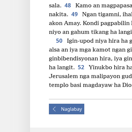
48
sala.
Kamo an magpapasam
49
nakita.
Ngan tigamni, ihah
akon Amay. Kondi pagpabilin
niyo an gahum tikang ha langi
50
Igin-upod niya hira ha 
alsa an iya mga kamot ngan g
ginbibendisyonan hira, iya g
52
ha langit.
Yinukbo hira ha
Jerusalem nga malipayon gud
templo basi magdayaw ha Dio
Naglabay