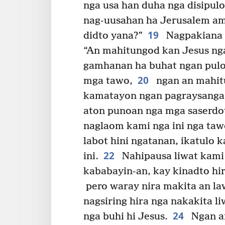
nga usa han duha nga disipul
nag-uusahan ha Jerusalem am
19
didto yana?”
Nagpakiana h
“An mahitungod kan Jesus nga
gamhanan ha buhat ngan pulo
20
mga tawo,
ngan an mahitu
kamatayon ngan pagraysanga h
aton punoan nga mga saserdot
naglaom kami nga ini nga tawo
labot hini ngatanan, ikatulo 
22
ini.
Nahipausa liwat kami 
kababayin-an, kay kinadto hi
pero waray nira makita an law
nagsiring hira nga nakakita l
24
nga buhi hi Jesus.
Ngan a