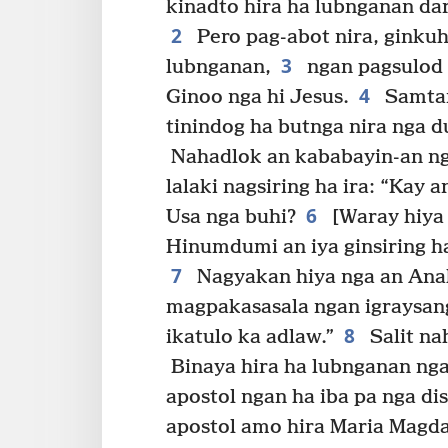
kinadto hira ha lubnganan da
2
Pero pag-abot nira, ginku
3
lubnganan,
ngan pagsulod n
4
Ginoo nga hi Jesus.
Samtan
tinindog ha butnga nira nga d
Nahadlok an kababayin-an nga
lalaki nagsiring ha ira: “Kay 
6
Usa nga buhi?
[Waray hiya 
Hinumdumi an iya ginsiring ha
7
Nagyakan hiya nga an Anak
magpakasasala ngan igraysan
8
ikatulo ka adlaw.”
Salit na
Binaya hira ha lubnganan ngan
apostol ngan ha iba pa nga dis
apostol amo hira Maria Magda