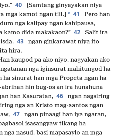
40
iyo.”
[Samtang ginyayakan niya
41
*
iya mga kamot ngan tiil.]
Pero han
 duro nga kalipay ngan kahipausa,
42
ada kamo dida makakaon?”
Salit ira
43
isda,
ngan ginkarawat niya ito
ta hira.
“Han kaupod pa ako niyo, nagyakan ako
ngatanan nga iginsurat mahitungod ha
n ha sinurat han mga Propeta ngan ha
-abrihan hin bug-os an ira hunahuna
46
gan han Kasuratan,
ngan nagsiring
siring nga an Kristo mag-aantos ngan
47
law,
ngan pinaagi han iya ngaran,
agbasol isasangyaw tikang ha
n nga nasud, basi mapasaylo an mga