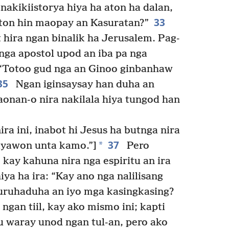
nakikiistorya hiya ha aton ha dalan,
33
aton hin maopay an Kasuratan?”
 hira ngan binalik ha Jerusalem. Pag-
 nga apostol upod an iba pa nga
 “Totoo gud nga an Ginoo ginbanhaw
35
Ngan iginsaysay han duha an
aonan-o nira nakilala hiya tungod han
ra ini, inabot hi Jesus ha butnga nira
37
*
ayawon unta kamo.”]
Pero
 kay kahuna nira nga espiritu an ira
iya ha ira: “Kay ano nga nalilisang
uruhaduha an iyo mga kasingkasing?
gan tiil, kay ako mismo ini; kapti
tu waray unod ngan tul-an, pero ako