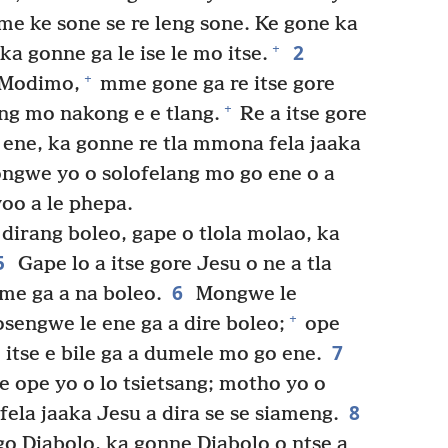
e ke sone se re leng sone. Ke gone ka
2
+
ka gonne ga le ise le mo itse.
+
 Modimo,
mme gone ga re itse gore
+
ang mo nakong e e tlang.
Re a itse gore
e ene, ka gonne re tla mmona fela jaaka
we yo o solofelang mo go ene o a
yoo a le phepa.
irang boleo, gape o tlola molao, ka
5
Gape lo a itse gore Jesu o ne a tla
6
e ga a na boleo.
Mongwe le
+
sengwe le ene ga a dire boleo;
ope
7
 itse e bile ga a dumele mo go ene.
e ope yo o lo tsietsang; motho yo o
8
fela jaaka Jesu a dira se se siameng.
o Diabolo, ka gonne Diabolo o ntse a