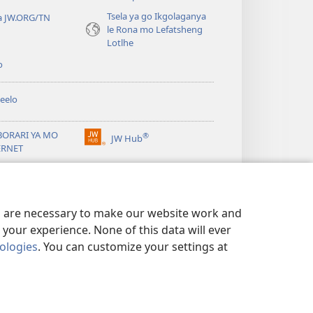
Tsela ya go Ikgolaganya
a JW.ORG/TN
le Rona mo Lefatsheng
Lotlhe
o
eelo
BORARI YA MO
®
JW Hub
(e
ERNET
bula
tsebe
ya
JW Library
e
nngwe)
es are necessary to make our website work and
your experience. None of this data will ever
nologies
. You can customize your settings at
TSHIRELETSEGO
|
PRIVACY SETTINGS