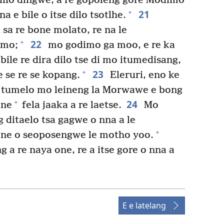
dilo dingwe, a re gopoleng gore Modimo
21
+
a e bile o itse dilo tsotlhe.
 sa re bone molato, re na le
22
+
imo;
mo godimo ga moo, e re ka
bile re dira dilo tse di mo itumedisang,
23
+
e se re se kopang.
Eleruri, eno ke
le tumelo mo leineng la Morwawe e bong
24
+
ane
fela jaaka a re laetse.
Mo
ditaelo tsa gagwe o nna a le
+
ene o seoposengwe le motho yoo.
 a re naya one, re a itse gore o nna a
E e latelang