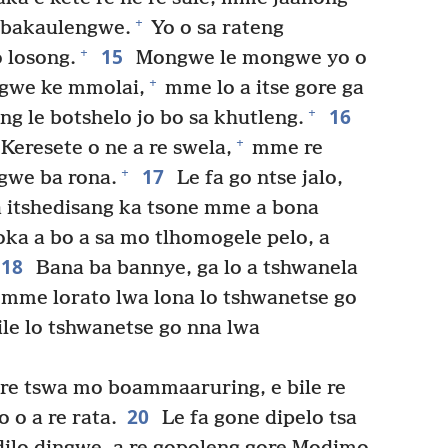
+
 bakaulengwe.
Yo o sa rateng
15
+
 losong.
Mongwe le mongwe yo o
+
gwe ke mmolai,
mme lo a itse gore ga
16
+
ng le botshelo jo bo sa khutleng.
+
Keresete o ne a re swela,
mme re
17
+
gwe ba rona.
Le fa go ntse jalo,
 a itshedisang ka tsone mme a bona
a a bo a sa mo tlhomogele pelo, a
18
Bana ba bannye, ga lo a tshwanela
mme lorato lwa lona lo tshwanetse go
ile lo tshwanetse go nna lwa
e re tswa mo boammaaruring, e bile re
20
 o a re rata.
Le fa gone dipelo tsa