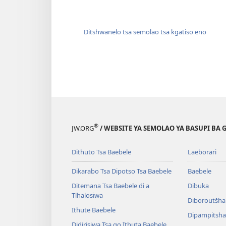
Ditshwanelo tsa semolao tsa kgatiso eno
®
JW.ORG
/ WEBSITE YA SEMOLAO YA BASUPI BA 
Dithuto Tsa Baebele
Laeborari
Dikarabo Tsa Dipotso Tsa Baebele
Baebele
Ditemana Tsa Baebele di a
Dibuka
Tlhalosiwa
Diboroutšha
Ithute Baebele
Dipampitshan
Didirisiwa Tsa go Ithuta Baebele