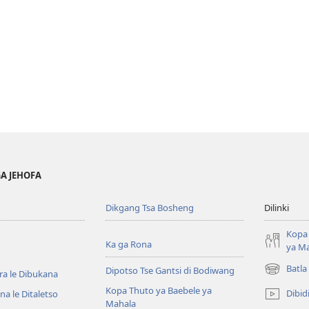
GA JEHOFA
Dikgang Tsa Bosheng
Dilinki
Kopa 
Ka ga Rona
ya M
Batla
Dipotso Tse Gantsi di Bodiwang
ra le Dibukana
(e
bula
Kopa Thuto ya Baebele ya
Dibid
a le Ditaletso
tsebe
Mahala