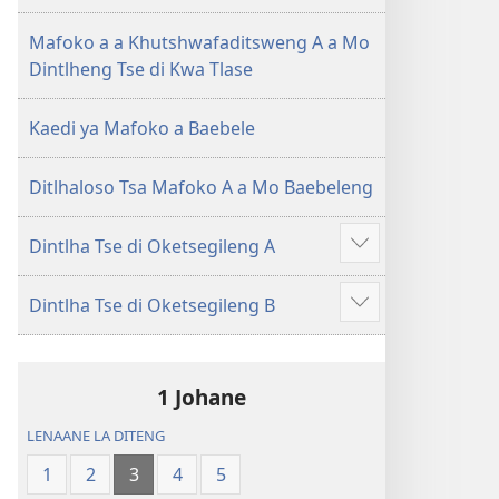
(E
Lesha
Tlhabolotswe
(E
Mafoko a a Khutshwafaditsweng A a Mo
ka
Tlhabolotswe
Dintlheng Tse di Kwa Tlase
2021)
ka
2021)
Kaedi ya Mafoko a Baebele
Ditlhaloso Tsa Mafoko A a Mo Baebeleng
Dintlha Tse di Oketsegileng A
Show
more
Dintlha Tse di Oketsegileng B
Show
more
1 Johane
LENAANE LA DITENG
1
2
3
4
5