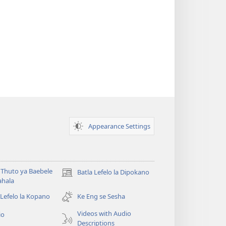
Appearance Settings
Thuto ya Baebele
Batla Lefelo la Dipokano
(e
ahala
bula
tsebe
 Lefelo la Kopano
Ke Eng se Sesha
e
Videos with Audio
io
nngwe)
Descriptions