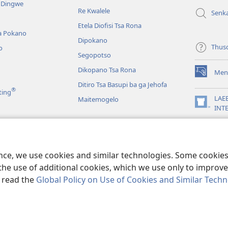
e Dingwe
e
Re Kwalele
Senk
nngwe)
Etela Diofisi Tsa Rona
a Pokano
Dipokano
Thus
o
Segopotso
Dikopano Tsa Rona
Men
(e
Ditiro Tsa Basupi ba ga Jehofa
bula
®
ting
tsebe
LAE
Maitemogelo
e
(e
INT
nngwe)
bula
App
tsebe
 di Rekotilweng
e
nngwe)
a Mmalo wa Baebele
ence, we use cookies and similar technologies. Some cooki
the use of additional cookies, which we use only to improve 
, read the
Global Policy on Use of Cookies and Similar Tech
 Tract Society of Pennsylvania.
MELAWANA YA TIRISO
|
MOLAWANA WA 