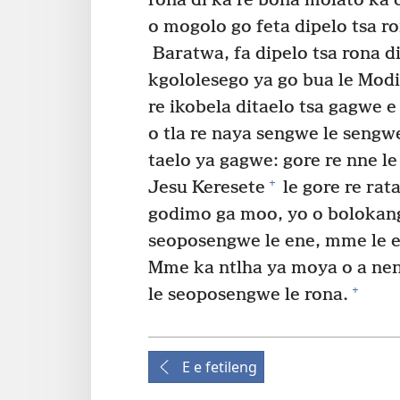
rona di ka re bona molato ka 
o mogolo go feta dipelo tsa ron
Baratwa, fa dipelo tsa rona di
kgololesego ya go bua le Mod
re ikobela ditaelo tsa gagwe e 
o tla re naya sengwe le sengw
taelo ya gagwe: gore re nne 
+
Jesu Keresete
le gore re rat
godimo ga moo, yo o bolokang 
seoposengwe le ene, mme le 
Mme ka ntlha ya moya o a neng
+
le seoposengwe le rona.
E e fetileng