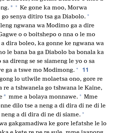
+
*
ong.
Ke gone ka moo, Morwa
+
 go senya ditiro tsa ga Diabolo.
leng ngwana wa Modimo ga a dire
agwe o o boitshepo o nna o le mo
a dira boleo, ka gonne ke ngwana wa
 le bana ba ga Diabolo ba bonala ka
a direng se se siameng le yo o sa
11
+
e ga a tswe mo Modimong.
ong lo utlwile molaetsa ono, gore re
 re a tshwanela go tshwana le Kaine,
+
*
e
mme a bolaya monnawe.
Mme
e dilo tse a neng a di dira di ne di le
+
ng a di dira di ne di siame.
wa gakgamadiwa ke gore lefatshe le lo
aka e kete re ne re sule, mme jaanong