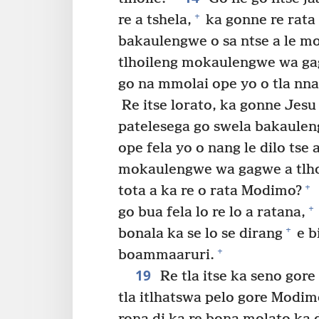
+
re a tshela,
ka gonne re rata
bakaulengwe o sa ntse a le mo
tlhoileng mokaulengwe wa ga
go na mmolai ope yo o tla nna
Re itse lorato, ka gonne Jesu 
patelesega go swela bakaulen
ope fela yo o nang le dilo tse
mokaulengwe wa gagwe a tlhok
+
tota a ka re o rata Modimo?
+
go bua fela lo re lo a ratana,
+
bonala ka se lo se dirang
e b
+
boammaaruri.
19
Re tla itse ka seno gor
tla itlhatswa pelo gore Modimo