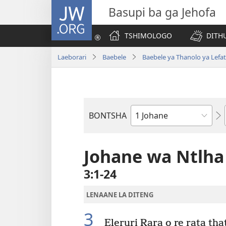
JW.ORG
Basupi ba ga Jehofa
TSHIMOLOGO
DITH
Laeborari
Baebele
Baebele ya Thanolo ya Lefat
BONTSHA
Dibuka
Tsa
Baebele
Johane wa Ntlha
3:1-24
LENAANE LA DITENG
3
Eleruri Rara o re rata tha