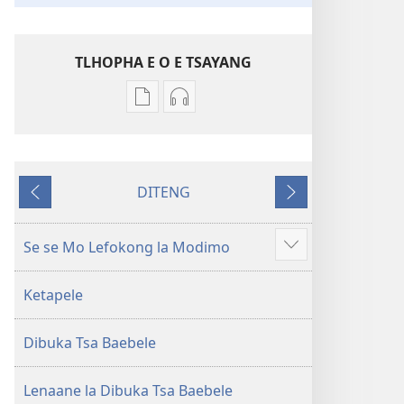
TLHOPHA E O E TSAYANG
Ditsela
Ditsela
tsa
tsa
go
go
itseela
itseela
DITENG
dikgatiso
dikgatiso
E
E
tsa
tse
e
e
ileketeroniki
di
fetileng
latelang
Se se Mo Lefokong la Modimo
Show
Baebele
rekotilweng
more
ya
Baebele
Ketapele
Thanolo
ya
ya
Thanolo
Dibuka Tsa Baebele
Lefatshe
ya
le
Lefatshe
Lesha
le
Lenaane la Dibuka Tsa Baebele