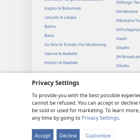
Ditlhogo Ts
Kagiso le Boitumelo
Dimakasine
Lenyalo le Lelapa
Dibukana Ts
Basha
Dithulagany
Bana
Kaedi
Go Nna le Tumelo mo Modimong
Ditaelo
Saense le Baebele
JW Broadcas
Hisitori le Baebele
Dibidio
Mmino
Privacy Settings
Diterama Tse
Diterama Ts
To provide you with the best possible experi
cannot be refused. You can accept or decline 
be sold or used for marketing. To learn more
any time by going to
Privacy Settings
.
Copyright
© 2026 Watch Tower Bible and
Accept
Decline
Customize