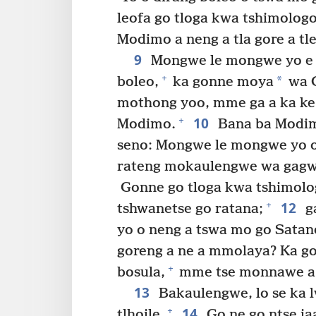
leofa go tloga kwa tshimolog
Modimo a neng a tla gore a tle
9
Mongwe le mongwe yo e 
+
*
boleo,
ka gonne moya
wa G
mothong yoo, mme ga a ka ke 
10
+
Modimo.
Bana ba Modimo
seno: Mongwe le mongwe yo o s
rateng mokaulengwe wa gagw
Gonne go tloga kwa tshimolog
12
+
tshwanetse go ratana;
ga
yo o neng a tswa mo go Satan
goreng a ne a mmolaya? Ka gonn
+
bosula,
mme tse monnawe a ne
13
Bakaulengwe, lo se ka l
14
+
tlhoile.
Go ne go ntse ja