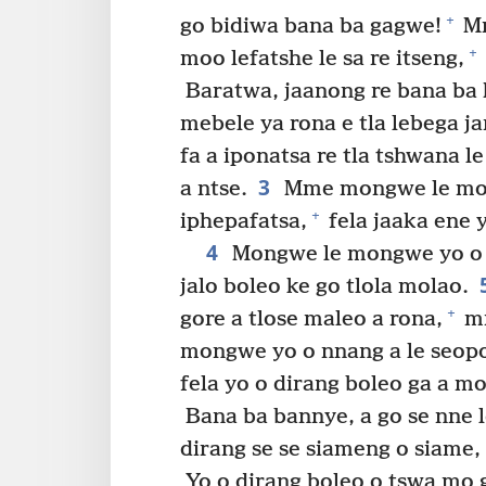
+
go bidiwa bana ba gagwe!
Mm
+
moo lefatshe le sa re itseng,
Baratwa, jaanong re bana ba
mebele ya rona e tla lebega j
fa a iponatsa re tla tshwana l
3
a ntse.
Mme mongwe le mong
+
iphepafatsa,
fela jaaka ene 
4
Mongwe le mongwe yo o d
jalo boleo ke go tlola molao.
+
gore a tlose maleo a rona,
mm
mongwe yo o nnang a le seopo
fela yo o dirang boleo ga a mo
Bana ba bannye, a go se nne l
dirang se se siameng o siame, 
Yo o dirang boleo o tswa mo g