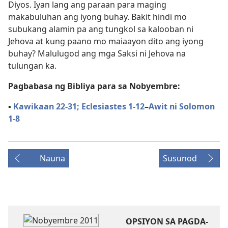
Diyos. Iyan lang ang paraan para maging
makabuluhan ang iyong buhay. Bakit hindi mo
subukang alamin pa ang tungkol sa kalooban ni
Jehova at kung paano mo maiaayon dito ang iyong
buhay? Malulugod ang mga Saksi ni Jehova na
tulungan ka.
Pagbabasa ng Bibliya para sa Nobyembre:
▪
Kawikaan 22-31;
Eclesiastes 1-12
–
Awit ni Solomon
1-8
Nauna
Susunod
OPSIYON SA PAGDA-