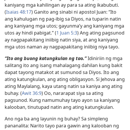
kaniyang mga kahilingan ay para sa ating ikabubuti.
(
Isaias 48:17
) Ganito ang sinabi ni apostol Juan: “Ito
ang kahulugan ng pag-ibig sa Diyos, na tuparin natin
ang kaniyang mga utos; gayunma’y ang kaniyang mga
utos ay hindi pabigat.” (
1 Juan 5:3
) Ang ating pagsunod
ay nagpapakitang iniibig natin siya, at ang kaniyang
mga utos naman ay nagpapakitang iniibig niya tayo.
“Ito ang buong katungkulan ng tao.”
Idiniriin ng mga
salitang ito ang isang mahalagang dahilan kung bakit
dapat tayong matakot at sumunod sa Diyos. Ito ang
ating katungkulan, ang ating obligasyon. Si Jehova ang
ating Maylalang, kaya utang natin sa kaniya ang ating
buhay. (
Awit 36:9
) Oo, nararapat siya sa ating
pagsunod. Kung namumuhay tayo ayon sa kaniyang
kalooban, tinutupad natin ang ating katungkulan.
Ano nga ba ang layunin ng buhay? Sa simpleng
pananalita: Narito tayo para gawin ang kalooban ng