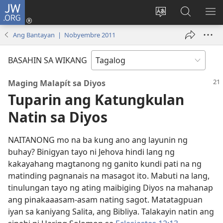
JW.ORG
Mag-
log
Baguhin
Maghana
IPA
In
ang
sa
AN
Ang Bantayan | Nobyembre 2011
(may
wika
JW.ORG
ME
bubukas
ng
BASAHIN SA WIKANG
na
site
bagong
Maging Malapít sa Diyos
window)
Tuparin ang Katungkulan
Natin sa Diyos
NAITANONG mo na ba kung ano ang layunin ng
buhay? Binigyan tayo ni Jehova hindi lang ng
kakayahang magtanong ng ganito kundi pati na ng
matinding pagnanais na masagot ito. Mabuti na lang,
tinulungan tayo ng ating maibiging Diyos na mahanap
ang pinakaaasam-asam nating sagot. Matatagpuan
iyan sa kaniyang Salita, ang Bibliya. Talakayin natin ang