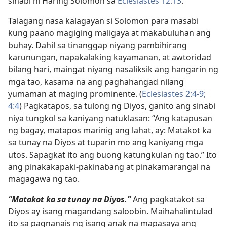
sinabi ni Haring Solomon sa
Eclesiastes 12:13
.
Talagang nasa kalagayan si Solomon para masabi
kung paano magiging maligaya at makabuluhan ang
buhay. Dahil sa tinanggap niyang pambihirang
karunungan, napakalaking kayamanan, at awtoridad
bilang hari, maingat niyang nasaliksik ang hangarin ng
mga tao, kasama na ang paghahangad nilang
yumaman at maging prominente. (
Eclesiastes 2:4-9;
4:4
) Pagkatapos, sa tulong ng Diyos, ganito ang sinabi
niya tungkol sa kaniyang natuklasan: “Ang katapusan
ng bagay, matapos marinig ang lahat, ay: Matakot ka
sa tunay na Diyos at tuparin mo ang kaniyang mga
utos. Sapagkat ito ang buong katungkulan ng tao.” Ito
ang pinakakapaki-pakinabang at pinakamarangal na
magagawa ng tao.
“Matakot ka sa tunay na Diyos.”
Ang pagkatakot sa
Diyos ay isang magandang saloobin. Maihahalintulad
ito sa pagnanais ng isang anak na mapasaya ang