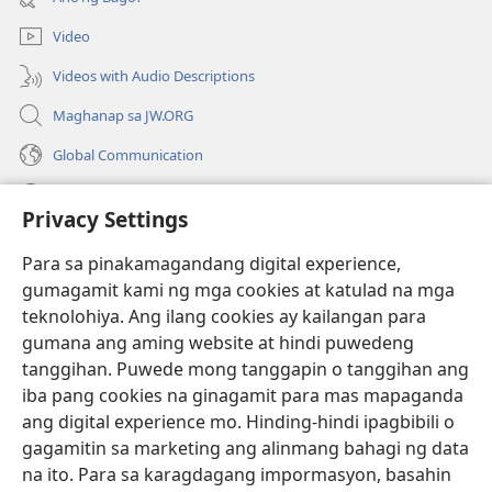
na
window)
bagong
Video
window)
Videos with Audio Descriptions
Maghanap sa JW.ORG
Global Communication
Help
Privacy Settings
Donasyon
(may
Para sa pinakamagandang digital experience,
bubukas
gumagamit kami ng mga cookies at katulad na mga
na
Watchtower ONLINE LIBRARY™
teknolohiya. Ang ilang cookies ay kailangan para
(may
bagong
gumana ang aming website at hindi puwedeng
bubukas
window)
®
JW Hub
na
tanggihan. Puwede mong tanggapin o tanggihan ang
(may
bagong
bubukas
iba pang cookies na ginagamit para mas mapaganda
window)
®
JW Library
na
ang digital experience mo. Hinding-hindi ipagbibili o
bagong
gagamitin sa marketing ang alinmang bahagi ng data
window)
®
Watchtower Library
na ito. Para sa karagdagang impormasyon, basahin