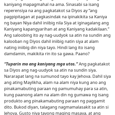
kaniyang mapagmahal na ama. Sinasabi sa isang
reperensiya na ang pagkatakot sa Diyos ay “ang
pagpipitagan at pagkasindak na ipinakikita sa Kaniya
ng bayan Niya dahil iniibig nila Siya at iginagalang ang
Kaniyang kapangyarihan at ang Kaniyang kadakilaan.”
Ang saloobing ito ay nag-uudyok sa atin na sundin ang
kalooban ng Diyos dahil iniibig natin siya at alam
nating iniibig din niya tayo. Hindi lang ito isang
damdamin, makikita rin ito sa gawa. Paano?
“Tuparin mo ang kaniyang mga utos.”
Ang pagkatakot
sa Diyos ang nag-uudyok sa atin na sundin siya.
Nararapat lang na sumunod tayo kay Jehova. Dahil siya
ang ating Maylikha, alam na alam niya kung ano ang
pinakamabuting paraan ng pamumuhay para sa atin,
kung paanong alam na alam din ng gumawa ng isang
produkto ang pinakamabuting paraan ng paggamit
dito. Bukod diyan, talagang nagmamalasakit sa atin si
Jehova. Gusto niya tayong maging masaya, at ang