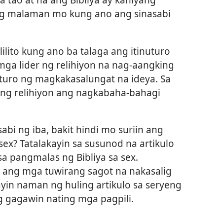
ng malaman mo kung ano ang sinasabi
lito kung ano ba talaga ang itinuturo
 mga lider ng relihiyon na nag-aangking
turo ng magkakasalungat na ideya. Sa
ng relihiyon ang nagkabaha-bahagi
abi ng iba, bakit hindi mo suriin ang
 sex? Tatalakayin sa susunod na artikulo
 pangmalas ng Bibliya sa sex.
 ang mga tuwirang sagot na nakasalig
kayin naman ng huling artikulo sa seryeng
g gagawin nating mga pagpili.