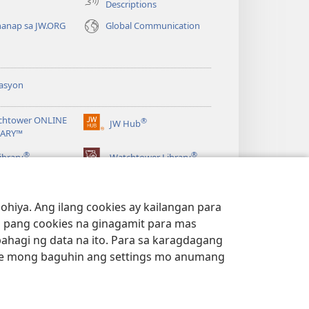
Descriptions
anap sa JW.ORG
Global Communication
asyon
chtower ONLINE
®
JW Hub
(may
RARY™
bubukas
®
®
na
ibrary
Watchtower Library
bagong
window)
hiya. Ang ilang cookies ay kailangan para
 pang cookies na ginagamit para mas
bahagi ng data na ito. Para sa karagdagang
e mong baguhin ang settings mo anumang
ACY POLICY
|
PRIVACY SETTINGS