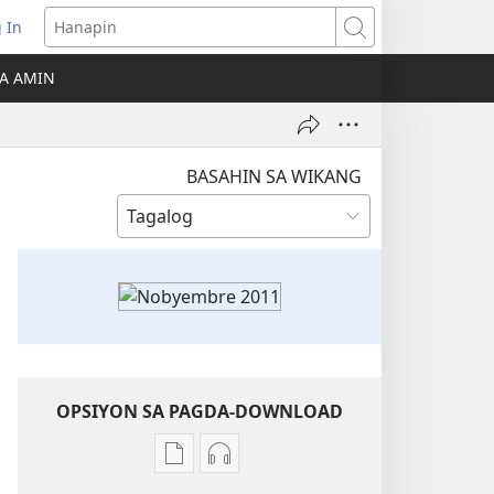
 In
Hanapin
ukas
A AMIN
ong
ow)
BASAHIN SA WIKANG
OPSIYON SA PAGDA-DOWNLOAD
Opsiyon
Opsiyon
sa
sa