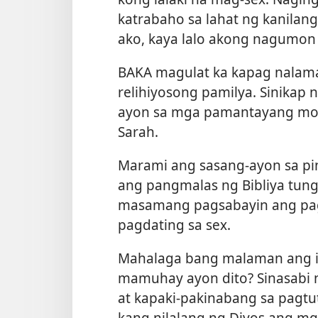
katrabaho sa lahat ng kanilan
ako, kaya lalo akong nagumon 
BAKA magulat ka kapag nalama
relihiyosong pamilya. Sinikap 
ayon sa mga pamantayang moral 
Sarah.
Marami ang sasang-ayon sa pini
ang pangmalas ng Bibliya tungk
masamang pagsabayin ang pagig
pagdating sa sex.
Mahalaga bang malaman ang iti
mamuhay ayon dito? Sinasabi ng
at kapaki-pakinabang sa pagtut
kang nilalang ng Diyos ang mga