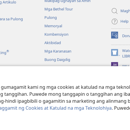
Makipag-ugnayan sa Amin
 Artikulo
bagong
Mga Bethel Tour
window)
Magh
Pulong
ra sa Pulong
Help
Memoryal
Kombensiyon
Don
(may
Aktibidad
bubukas
na
Wat
Mga Karanasan
®
ting
bagong
(may
LIB
Buong Daigdig
window)
bubukas
JW L
na
bagong
a
window)
g Bibliya—Audio
 gumagamit kami ng mga cookies at katulad na mga teknolo
g tanggihan. Puwede mong tanggapin o tanggihan ang iba
g-hindi ipagbibili o gagamitin sa marketing ang alinmang 
Paggamit ng Cookies at Katulad na mga Teknolohiya
. Puwed
e and Tract Society of Pennsylvania.
KASUNDUAN SA PAGGAMIT
|
PRIV