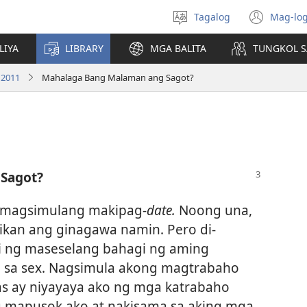
Tagalog
Mag-log
Pumili
(may
ng
bub
LIYA
LIBRARY
MGA BALITA
TUNGKOL S
wika
na
bag
 2011
Mahalaga Bang Malaman ang Sagot?
wind
Sagot?
 magsimulang makipag-
date.
Noong una,
ikan ang ginagawa namin. Pero di-
i ng maseselang bahagi ng aming
 sa sex. Nagsimula akong magtrabaho
as ay niyayaya ako ng mga katrabaho
ng mapusok ako at nakisama sa aking mga