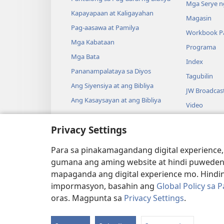
Mga Serye ng
Kapayapaan at Kaligayahan
Magasin
Pag-aasawa at Pamilya
Workbook Pa
Mga Kabataan
Programa
Mga Bata
Index
Pananampalataya sa Diyos
Tagubilin
Ang Siyensiya at ang Bibliya
JW Broadcas
Ang Kasaysayan at ang Bibliya
Video
Musika
Privacy Settings
Audio Dram
Pagbabasa n
Para sa pinakamagandang digital experience,
Drama
gumana ang aming website at hindi puweden
mapaganda ang digital experience mo. Hindin
impormasyon, basahin ang
Global Policy sa 
oras. Magpunta sa
Privacy Settings
.
Copyright
© 2026 Watch Tower Bibl