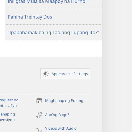
Iniligtas Mula sa Maapoy na Hurno!
Pahina Treintay Dos
“Ipapahamak ba ng Tao ang Lupang Ito?”
Appearance Settings
request ng
Maghanap ng Pulong
(may
ta sa Iyo
bubukas
anap ng
na
Ano’ng Bago?
ensiyon
bagong
window)
Videos with Audio
o