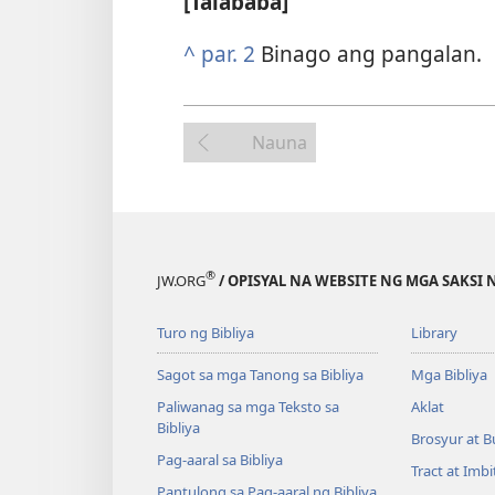
[Talababa]
^
par. 2
Binago ang pangalan.
Nauna
®
JW.ORG
/ OPISYAL NA WEBSITE NG MGA SAKSI 
Turo ng Bibliya
Library
Sagot sa mga Tanong sa Bibliya
Mga Bibliya
Paliwanag sa mga Teksto sa
Aklat
Bibliya
Brosyur at B
Pag-aaral sa Bibliya
Tract at Imb
Pantulong sa Pag-aaral ng Bibliya