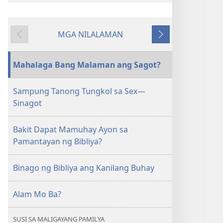
pagda-
pagda-
download
download
MGA NILALAMAN
ng
ng
Nauna
Susunod
publikasyon
audio
ANG
ANG
Mahalaga Bang Malaman ang Sagot?
BANTAYAN
BANTAYAN
Nobyembre 2011
Nobyembre 2011
Sampung Tanong Tungkol sa Sex—
Sinagot
Bakit Dapat Mamuhay Ayon sa
Pamantayan ng Bibliya?
Binago ng Bibliya ang Kanilang Buhay
Alam Mo Ba?
SUSI SA MALIGAYANG PAMILYA