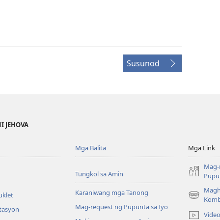
Susunod
NI JEHOVA
Mga Balita
Mga Link
Mag-
Tungkol sa Amin
Pupun
Magh
Karaniwang mga Tanong
uklet
(may
Komb
Mag-request ng Pupunta sa Iyo
bubukas
itasyon
Vide
na