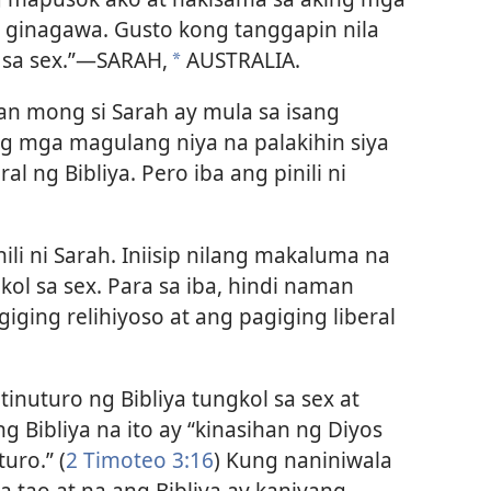
g ginagawa. Gusto kong tanggapin nila
sa sex.”​—SARAH,
AUSTRALIA.
*
n mong si Sarah ay mula sa isang
ng mga magulang niya na palakihin siya
ng Bibliya. Pero iba ang pinili ni
li ni Sarah. Iniisip nilang makaluma na
ol sa sex. Para sa iba, hindi naman
ing relihiyoso at ang pagiging liberal
nuturo ng Bibliya tungkol sa sex at
 Bibliya na ito ay “kinasihan ng Diyos
uro.” (
2 Timoteo 3:16
) Kung naniniwala
 tao at na ang Bibliya ay kaniyang