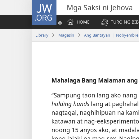
JW.ORG
Mga Saksi ni Jehova
HOME
TURO NG BIB
Library
Magasin
Ang Bantayan | Nobyembre
Mahalaga Bang Malaman ang 
“Sampung taon lang ako nang
holding hands
lang at paghahal
nagtagal, naghihipuan na kam
katawan at nag-eeksperimento
noong 15 anyos ako, at madal
kong lalaki na mag-sex. Nagi