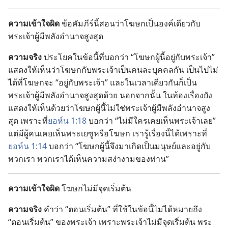
ความ​เข้าใจ​ผิด
ข้อ​คัมภีร์​นี้​สอน​ว่า​โฆษก​เป็น​องค์​เดียว​กับ​
พระเจ้า​ผู้​มี​พลัง​อำนาจ​สูง​สุด
ความ​จริง
ประโยค​ใน​ข้อ​นี้​ที่​บอก​ว่า “โฆษก​ผู้​นี้​อยู่​กับ​พระเจ้า”
แสดง​ให้​เห็น​ว่า​โฆษก​กับ​พระเจ้า​เป็น​คน​ละ​บุคคล​กัน เป็น​ไป​ไม่​
ได้​ที่​โฆษก​จะ “อยู่​กับ​พระเจ้า” และ​ใน​เวลา​เดียว​กัน​ก็​เป็น​
พระเจ้า​ผู้​มี​พลัง​อำนาจ​สูง​สุด​ด้วย นอก​จาก​นั้น ใน​ท้อง​เรื่อง​ยัง​
แสดง​ให้​เห็น​ด้วย​ว่า​โฆษก​ผู้​นี้​ไม่​ใช่​พระเจ้า​ผู้​มี​พลัง​อำนาจ​สูง​
สุด เพราะ​ที่​
ยอห์น 1:18
บอก​ว่า “ไม่​มี​ใคร​เคย​เห็น​พระเจ้า​เลย”
แต่​มี​ผู้​คน​เคย​เห็น​พระ​เยซู​หรือ​โฆษก เรา​รู้​เรื่อง​นี้​ได้​เพราะ​ที่​
ยอห์น 1:14
บอก​ว่า “โฆษก​ผู้​นี้​จึง​มา​เกิด​เป็น​มนุษย์​และ​อยู่​กับ​
พวก​เรา พวก​เรา​ได้​เห็น​ความ​สง่า​งาม​ของ​ท่าน”
ความ​เข้าใจ​ผิด
โฆษก​ไม่​มี​จุด​เริ่ม​ต้น
ความ​จริง
คำ​ว่า “ตอน​เริ่ม​ต้น” ที่​ใช้​ใน​ข้อ​นี้​ไม่​ได้​หมาย​ถึง
“ตอน​เริ่ม​ต้น” ของ​พระเจ้า เพราะ​พระเจ้า​ไม่​มี​จุด​เริ่ม​ต้น พระ​