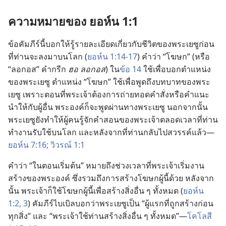
ความ​หมาย​ของ ยอห์น 1:1
ข้อ​คัมภีร์​นี้​บอก​ให้​รู้​ราย​ละเอียด​เกี่ยว​กับ​ชีวิต​ของ​พระ​เยซู​ก่อน​
ที่​ท่าน​จะ​ลง​มา​บน​โลก (
ยอห์น 1:14-17
) คำ​ว่า “โฆษก” (หรือ
“ลอกอส” คำ​กรีก
ฮอ ลอกอส
) ใน​
ข้อ 14
ใช้​เพื่อ​บอก​ตำแหน่ง​
ของ​พระ​เยซู ตำแหน่ง “โฆษก” ใช้​เพื่อ​พูด​ถึง​บทบาท​ของ​พระ​
เยซู เพราะ​ตอน​ที่​พระเจ้า​ต้องการ​ถ่ายทอด​คำ​สั่ง​หรือ​คำ​แนะ​
นำ​ให้​กับ​ผู้​อื่น พระองค์​ก็​จะ​พูด​ผ่าน​ทาง​พระ​เยซู นอก​จาก​นั้น
พระ​เยซู​ยัง​ทำ​ให้​ผู้​คน​รู้​จัก​คำ​สอน​ของ​พระเจ้า​ตลอด​เวลา​ที่​ท่าน​
ทำ​งาน​รับใช้​บน​โลก และ​หลัง​จาก​ที่​ท่าน​กลับ​ไป​สวรรค์​แล้ว—
ยอห์น 7:16;
วิวรณ์ 1:1
คำ​ว่า “ใน​ตอน​เริ่ม​ต้น” หมาย​ถึง​ช่วง​เวลา​ที่​พระเจ้า​เริ่ม​งาน​
สร้าง​ของ​พระองค์ ซึ่ง​รวม​ถึง​การ​สร้าง​โฆษก​ผู้​นี้​ด้วย หลัง​จาก​
นั้น พระเจ้า​ก็​ใช้​โฆษก​ผู้​นี้​เพื่อ​สร้าง​สิ่ง​อื่น​ ๆ ​ทั้ง​หมด (
ยอห์น
1:2, 3
) คัมภีร์​ไบเบิล​บอก​ว่า​พระ​เยซู​เป็น “ผู้​แรก​ที่​ถูก​สร้าง​ก่อน​
ทุก​สิ่ง” และ “พระเจ้า​ใช้​ท่าน​สร้าง​สิ่ง​อื่น​ ๆ ​ทั้ง​หมด”—
โคโลสี