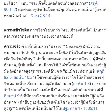
ยะโฮวา
เป็น “พระเจ้า​ตั้ง​แต่​อดีต​จน​ถึง​ตลอด​กาล” (
สดุดี
c
90:1, 2
) แต่​พระ​เยซู​ซึ่ง​เป็น​โฆษก​มี​จุด​เริ่ม​ต้น ท่าน​เป็น “ผู้​แรก​ที่​
พระเจ้า​สร้าง”—
วิวรณ์ 3:14
ความ​เข้าใจ​ผิด
การ​เรียก​โฆษก​ว่า “พระเจ้า​องค์​หนึ่ง” เป็น​การ​
สอน​ว่า​เรา​ต้อง​นมัสการ​พระเจ้า​หลาย​องค์
ความ​จริง
คำ​กรีก​ที่​แปล​ว่า “พระเจ้า” (
เธะออส
) มัก​มี​ความ​
หมาย​ตรง​กับ​คำ​ฮีบรู
เอล
และ
เอโลฮิม
ที่​ใช้​ใน​พันธสัญญา​เดิม
เชื่อ​กัน​ว่า​คำ​ฮีบรู 2 คำ​นี้​ถ่ายทอด​ความ​หมาย​หลัก​ว่า “ผู้​มี​พลัง​
อำนาจ, ผู้​เข้มแข็ง” และ​มี​การ​ใช้ 2 คำ​นี้​เพื่อ​หมาย​ถึง​พระเจ้า​ผู้​
มี​พลัง​อำนาจ​สูง​สุด พระองค์​อื่น​ ๆ หรือ​แม้​กระทั่ง​มนุษย์ (
สดุดี
82:6;
ยอห์น 10:34
) โฆษก​เป็น​ผู้​ที่​พระเจ้า​ใช้​ให้​สร้าง​สิ่ง​ต่าง​ ๆ
จึง​เหมาะ​ที่​จะ​เรียก​ท่าน​ว่า​ผู้​มี​พลัง​อำนาจ (
ยอห์น 1:3
) การ​บอก​
ว่า​โฆษก​เป็น “พระเจ้า​องค์​หนึ่ง” สอดคล้อง​กับ​คำ​พยากรณ์​ที่​
อิสยาห์ 9:6
ที่​มี​การ​เรียก​เมสสิยาห์​หรือ​พระ​คริสต์​ว่า “ผู้​มี​พลัง​
อำนาจ” (คำ​ฮีบรู
เอกิบบอร์
) แต่​ไม่​ใช่ “พระเจ้า​ผู้​มี​พลัง​อำนาจ​
สูง​สุด” (
เอ​ชัด​ได
เหมือน​ที่​บอก​ไว้​ใน​
ปฐมกาล 17:1;
35:11;