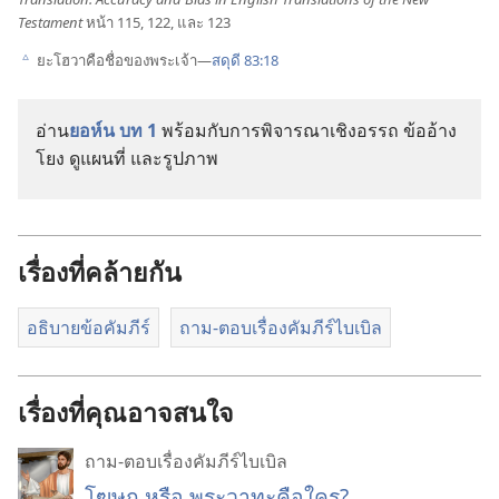
Testament
หน้า 115, 122, และ 123
ยะโฮวา​คือ​ชื่อ​ของ​พระเจ้า—
สดุดี 83:18
c
อ่าน​
ยอห์น บท 1
พร้อม​กับ​การ​พิจารณา​เชิงอรรถ ข้อ​อ้าง​
โยง ดู​แผนที่ และ​รูป​ภาพ
เรื่องที่คล้ายกัน
อธิบายข้อคัมภีร์
ถาม-ตอบเรื่องคัมภีร์ไบเบิล
เรื่องที่คุณอาจสนใจ
ถาม-ตอบเรื่องคัมภีร์ไบเบิล
โฆษก หรือ พระวาทะคือใคร?