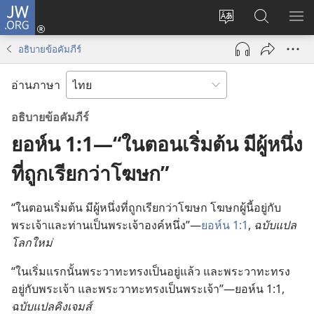
JW.ORG
เข้า
เปลี่ยน
ค้นหา
แส
สู่
ภาษา
ใน
เมน
ระบบ
อธิบายข้อคัมภีร์
JW.ORG
(เปิด
หน้าต่าง
อ่านภาษา
ใหม่)
อธิบาย​ข้อ​คัมภีร์
ยอห์น 1:1—“ในตอนเริ่มต้น มีผู้หนึ่ง
ที่ถูกเรียกว่าโฆษก”
“ใน​ตอน​เริ่ม​ต้น มี​ผู้​หนึ่ง​ที่​ถูก​เรียก​ว่า​โฆษก โฆษก​ผู้​นี้​อยู่​กับ​
พระเจ้า​และ​ท่าน​เป็น​พระเจ้า​องค์​หนึ่ง”—
ยอห์น 1:1
,
ฉบับ​แปล​
โลก​ใหม่
“ใน​เริ่ม​แรก​นั้น​พระ​วาทะ​ทรง​เป็น​อยู่​แล้ว และ​พระ​วาทะ​ทรง​
อยู่​กับ​พระเจ้า และ​พระ​วาทะ​ทรง​เป็น​พระเจ้า”—ยอห์น 1:1,
ฉบับ​แปล​คิงเจมส์