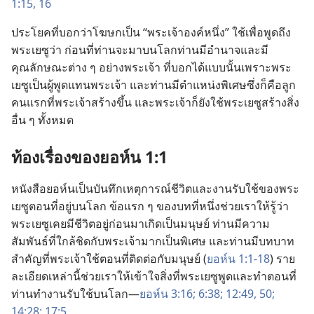
1:15, 16
ประโยค​ที่​บอก​ว่า​โฆษก​เป็น “พระเจ้า​องค์​หนึ่ง” ใช้​เพื่อ​พูด​ถึง​
พระ​เยซู​ว่า ก่อน​ที่​ท่าน​จะ​มา​บน​โลก​ท่าน​มี​อำนาจ​และ​มี​
คุณลักษณะ​ต่าง​ ๆ ​อย่าง​พระเจ้า ที่​บอก​ได้​แบบ​นั้น​เพราะ​พระ​
เยซู​เป็น​ผู้​พูด​แทน​พระเจ้า และ​ท่าน​มี​ตำแหน่ง​พิเศษ​ซึ่ง​ก็​คือ​ลูก​
คน​แรก​ที่​พระเจ้า​สร้าง​ขึ้น และ​พระเจ้า​ก็​ยัง​ใช้​พระ​เยซู​สร้าง​สิ่ง​
อื่น​ ๆ ​ทั้ง​หมด
ท้อง​เรื่อง​ของ​ยอห์น 1:1
หนังสือ​ยอห์น​เป็น​บันทึก​เหตุ​การณ์​ชีวิต​และ​งาน​รับใช้​ของ​พระ​
เยซู​ตอน​ที่​อยู่​บน​โลก ข้อ​แรก​ ๆ ​ของ​บท​ที่​หนึ่ง​ช่วย​เรา​ให้​รู้​ว่า​
พระ​เยซู​เคย​มี​ชีวิต​อยู่​ก่อน​มา​เกิด​เป็น​มนุษย์ ท่าน​มี​ความ​
สัมพันธ์​ที่​ใกล้​ชิด​กับ​พระเจ้า​มาก​เป็น​พิเศษ และ​ท่าน​มี​บทบาท​
สำคัญ​ที่​พระเจ้า​ใช้​ตอน​ที่​ติด​ต่อ​กับ​มนุษย์ (
ยอห์น 1:1-18
) ราย​
ละเอียด​เหล่า​นี้​ช่วย​เรา​ให้​เข้าใจ​สิ่ง​ที่​พระ​เยซู​พูด​และ​ทำ​ตอน​ที่​
ท่าน​ทำ​งาน​รับใช้​บน​โลก—
ยอห์น 3:16;
6:38;
12:49, 50;
14:28;
17:5