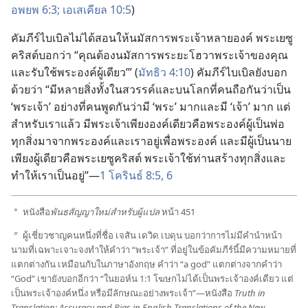
อพยพ 6:3;
เอเสเคียล 10:5
)
คัมภีร์​ไบเบิล​ไม่​ได้​สอน​ให้​นมัสการ​พระเจ้า​หลาย​องค์ พระ​เยซู​
คริสต์​บอก​ว่า “คุณ​ต้อง​นมัสการ​พระ​ยะโฮวา​พระเจ้า​ของ​คุณ
และ​รับใช้​พระองค์​ผู้​เดียว’” (
มัทธิว 4:10
) คัมภีร์​ไบเบิล​ยัง​บอก​
ด้วย​ว่า “มี​หลาย​สิ่ง​ทั้ง​ใน​สวรรค์​และ​บน​โลก​ที่​คน​ถือ​กัน​ว่า​เป็น
‘พระเจ้า’ อย่าง​ที่​คน​พูด​กัน​ว่า​มี ‘พระ’ มาก​และ​มี ‘เจ้า’ มาก แต่​
สำหรับ​เรา​แล้ว มี​พระเจ้า​เพียง​องค์​เดียว​คือ​พระองค์​ผู้​เป็น​พ่อ
ทุก​สิ่ง​มา​จาก​พระองค์​และ​เรา​อยู่​เพื่อ​พระองค์ และ​มี​ผู้​เป็น​นาย​
เพียง​ผู้​เดียว​คือ​พระ​เยซู​คริสต์ พระเจ้า​ใช้​ท่าน​สร้าง​ทุก​สิ่ง​และ​
ทำ​ให้​เรา​เป็น​อยู่”—
1 โครินธ์ 8:5, 6
หนังสือ​
พันธสัญญา​ใหม่​สำหรับ​ผู้​แปล
หน้า 451
a
ผู้​เชี่ยวชาญ​คน​หนึ่ง​ที่​ชื่อ เจสัน เดวิด เบดุน บอก​ว่า​การ​ไม่​มี​คำนำ​หน้า​
b
นาม​ที่​เฉพาะ​เจาะจง​ทำ​ให้​คำ​ว่า “พระเจ้า” ที่​อยู่​ใน​ข้อ​คัมภีร์​นี้​มี​ความ​หมาย​ที่​
แตกต่าง​กัน เหมือน​กับ​ใน​ภาษา​อังกฤษ คำ​ว่า “a god” แตกต่าง​จาก​คำ​ว่า
“God” เขา​ยัง​บอก​อีก​ว่า “ใน​ยอห์น 1:1 โฆษก​ไม่​ได้​เป็น​พระเจ้า​องค์​เดียว แต่​
เป็น​พระเจ้า​องค์​หนึ่ง หรือ​มี​ลักษณะ​อย่าง​พระเจ้า”—หนังสือ
Truth in
Translation: Accuracy and Bias in English Translations of th​e New