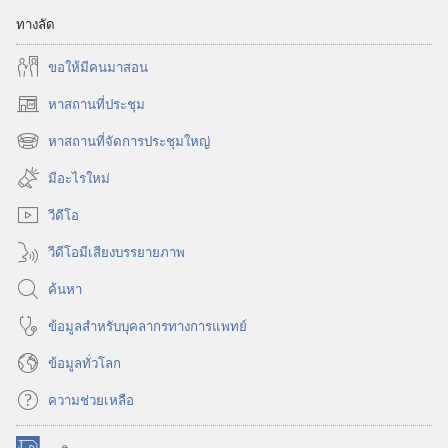
ทางลัด
ขอ​ให้​มี​คน​มา​สอน
หาสถานที่ประชุม
(เปิด
หน้าต่าง
หาสถานที่จัดการประชุมใหญ่
(เปิด
ใหม่)
หน้าต่าง
มีอะไรใหม่
ใหม่)
วีดีโอ
วีดีโอมีเสียงบรรยายภาพ
ค้นหา
ข้อมูล​สำหรับ​บุคลากร​ทาง​การ​แพทย์
ข้อมูล​ทั่ว​โลก
ความช่วยเหลือ