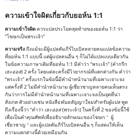
ความ​เข้าใจ​ผิด​เกี่ยว​กับ​ยอห์น 1:1
ความ​เข้าใจ​ผิด
ควร​แปล​ประโยค​สุด​ท้าย​ของ​ยอห์น 1:1 ว่า
“โฆษก​เป็น​พระเจ้า”
ความ​จริง
ถึง​แม้​จะ​มี​ผู้​แปล​คัมภีร์​ไบเบิล​หลาย​คน​แปล​ข้อ​ความ​
ที่​ยอห์น 1:1 แบบ​นี้ แต่​ผู้​แปล​คน​อื่น​ ๆ ​ก็​ไม่​ได้​แปล​แบบ​เดียว​กัน
ใน​ข้อ​ความ​ภาษา​เดิม​ที่​ยอห์น 1:1 มี​คำ​ว่า “พระเจ้า” (คำ​กรีก
เธะออส
) 2 ครั้ง โดย​แต่​ละ​ครั้ง​มี​ไวยากรณ์​ที่​แตกต่าง​กัน คำ​ว่า
“พระเจ้า” ครั้ง​แรก​ใน​ข้อ​นี้​มี​คำนำ​หน้า​นาม​ที่​เฉพาะ​เจาะจง
แต่​ครั้ง​ที่ 2 ไม่​มี​คำนำ​หน้า​นาม ผู้​เชี่ยวชาญ​หลาย​คน​เห็น​ตรง​
กัน​ว่า​การ​ไม่​มี​คำนำ​หน้า​นาม​ที่​เฉพาะ​เจาะจง​เป็น​จุด​ที่​น่า​
สังเกต ตัว​อย่าง​เช่น หนังสือ​
พันธสัญญา​ใหม่​สำหรับ​ผู้​แปล
พูด​
ถึง​เรื่อง​นี้​ว่า “คำ​ว่า
เธะออส
(พระเจ้า) ใน​ครั้ง​ที่ 2 ของ​ข้อ​นี้​ใช้​
เพื่อ​เป็น​คำ​คุณศัพท์​เพื่อ​อธิบาย​ลักษณะ​ของ​โฆษก
ผู้​
a
เชี่ยวชาญ
และ​ผู้​แปล​คัมภีร์​ไบเบิล​คน​อื่น​ ๆ ​ก็​แสดง​ให้​เห็น​
b
ความ​แตกต่าง​นี้​ด้วย​เหมือน​กัน