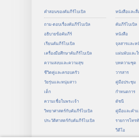
คำสอนของคัมภีร์ไบเบิล
หนังสือและสื่
ถาม-ตอบเรื่องคัมภีร์ไบเบิล
คัมภีร์​ไบเบิล
อธิบายข้อคัมภีร์
หนังสือ
เรียนคัมภีร์ไบเบิล
จุลสาร​และ​หนั
เครื่องมือศึกษาคัมภีร์ไบเบิล
แผ่น​พับ​และ​ใ
ความสงบและความสุข
บทความ​ชุด
ชีวิตคู่และครอบครัว
วารสาร
วัยรุ่น​และ​หนุ่ม​สาว
คู่มือ​ประชุม
เด็ก
กำหนด​การ
ความเชื่อในพระเจ้า
ดัชนี
วิทยาศาสตร์กับคัมภีร์ไบเบิล
คู่มือ​และ​คำ​แ
ประวัติศาสตร์กับคัมภีร์ไบเบิล
รายการโทรทั
วีดีโอ