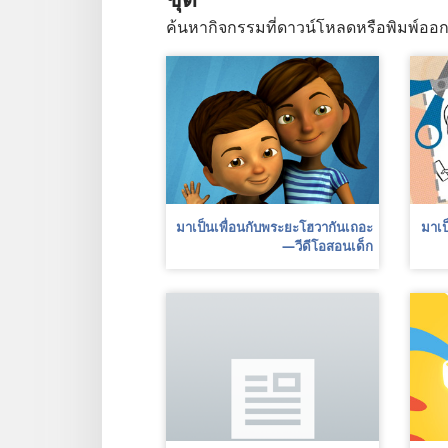
ค้นหากิจกรรมที่ดาวน์โหลดหรือพิมพ์ออก
มา​เป็น​เพื่อน​กับ​พระ​ยะโฮวา​กัน​เถอะ
มา​เป
—วีดีโอ​สอน​เด็ก