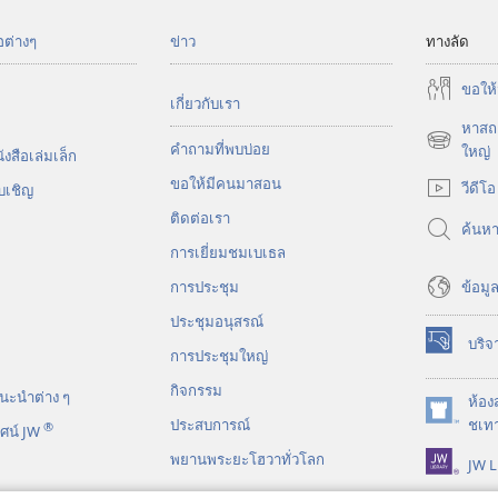
อต่างๆ
ข่าว
ทางลัด
ขอ​ให้
เกี่ยว​กับ​เรา
หาสถา
คำถามที่พบบ่อย
(เปิด
ใหญ่
งสือ​เล่ม​เล็ก
หน้าต่าง
ขอ​ให้​มี​คน​มา​สอน
วีดีโอ
บ​เชิญ
ใหม่)
ติด​ต่อ​เรา
ค้นห
การ​เยี่ยม​ชม​เบเธล
ข้อมูล
การประชุม
ประชุมอนุสรณ์
บริจ
(เปิด
การประชุมใหญ่
หน้าต่าง
กิจกรรม
นะ​นำ​ต่าง​ ๆ
ใหม่)
ห้อง
(เปิด
ประสบการณ์
ชเทา
®
ศน์ JW
หน้าต่าง
พยานพระยะโฮวาทั่วโลก
JW L
ใหม่)