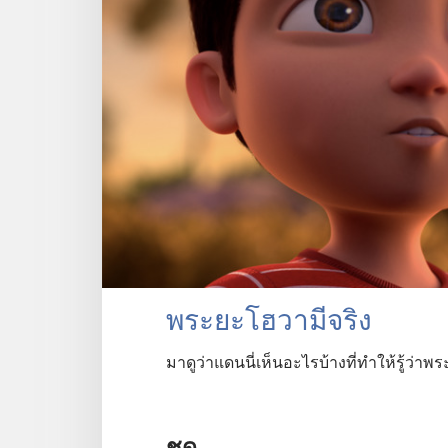
พระ​ยะโฮวา​มี​จริง
มา​ดู​ว่า​แดนนี่​เห็น​อะไร​บ้าง​ที่​ทำ​ให้​รู้​ว่า​
ชุด