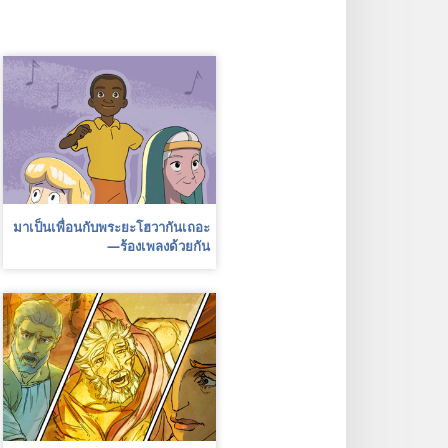
มา​เป็น​เพื่อน​กับ​พระ​ยะโฮวา​กัน​เถอะ
—ร้อง​เพลง​ด้วย​กัน