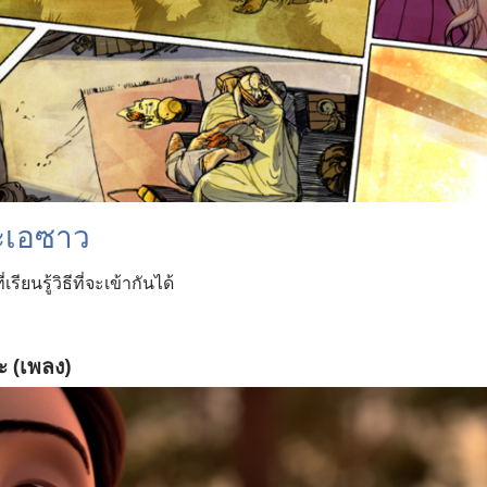
ะ​เอซาว
ยน​รู้​วิธี​ที่​จะ​เข้า​กัน​ได้
ะ (เพลง)