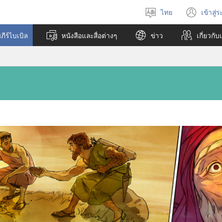
ไทย
เข้าสู่
เลือก
(เปิ
ภาษา
หน้า
ีร์ไบเบิล
หนังสือและสื่อต่างๆ
ข่าว
เกี่ยว​กับ
ใหม่