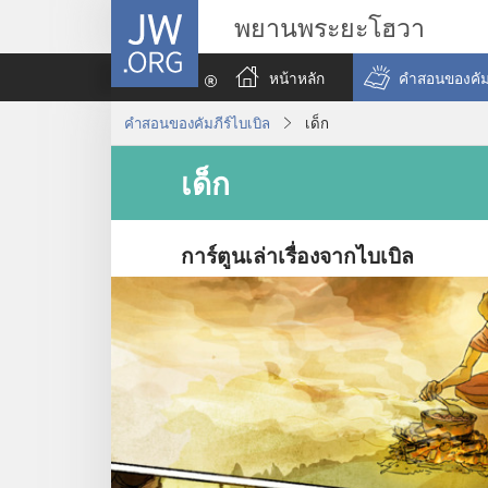
JW.ORG
พยานพระยะโฮวา
หน้าหลัก
คำสอนของคัมภ
คำสอนของคัมภีร์ไบเบิล
เด็ก
เด็ก
การ์ตูนเล่าเรื่องจากไบเบิล