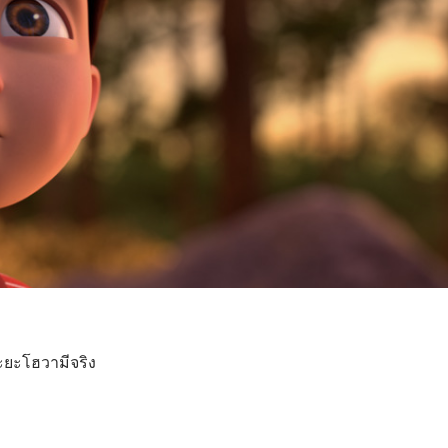
พระ​ยะโฮวา​มี​จริง