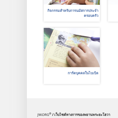
กิจกรรมสำหรับการนมัสการประจำ
ครอบครัว
การ์ดบุคคลในไบเบิล
®
JW.ORG
/ เว็บไซต์ทางการของพยานพระยะโฮวา