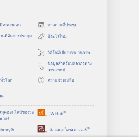
​มี​คน​มา​สอน
หาสถานที่ประชุม
(เปิด
หน้าต่าง
นที่จัดการประชุม
มีอะไรใหม่
ใหม่)
วีดีโอมีเสียงบรรยายภาพ
ข้อมูล​สำหรับ​บุคลากร​ทาง​
า
การ​แพทย์
​ทั่ว​โลก
ความช่วยเหลือ
าค
สมุด
ออนไลน์
ของ
วอ
®
JW Hub
(เปิด
เวอร์
หน้าต่าง
®
ibrary®
ใหม่)
ห้องสมุดว็อชเทาเวอร์