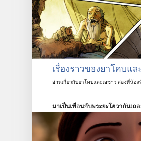
เรื่อง​ราว​ของ​ยาโคบ​แล
อ่าน​เกี่ยว​กับ​ยาโคบ​และ​เอซาว สอง​พี่​น้อง​ที่​เรี
มาเป็นเพื่อนกับพระยะโฮวากันเถอ