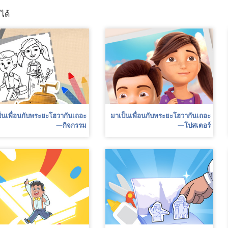
ได้
็น​เพื่อน​กับ​พระ​ยะโฮวา​กัน​เถอะ
มา​เป็น​เพื่อน​กับ​พระ​ยะโฮวา​กัน​เถอะ
—กิจกรรม
—โปสเตอร์