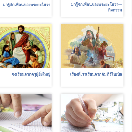
มา​รู้​จัก​เพื่อน​ของ​พระ​ยะโฮวา—
มา​รู้​จัก​เพื่อน​ของ​พระ​ยะโฮวา
กิจกรรม
จงเรียนจากครูผู้ยิ่งใหญ่
เรื่องที่เราเรียนจากคัมภีร์ไบเบิล