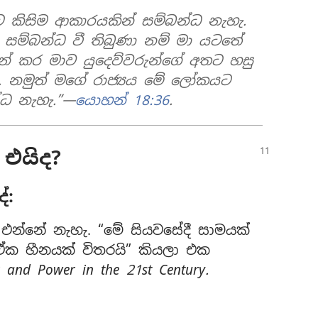
 කිසිම ආකාරයකින් සම්බන්ධ නැහැ.
සම්බන්ධ වී තිබුණා නම් මා යටතේ
ටන් කර මාව යුදෙව්වරුන්ගේ අතට හසු
 නමුත් මගේ රාජ්‍යය මේ ලෝකයට
්ධ නැහැ.”—
යොහන් 18:36
.
 එයිද?
ේ:
 එන්නේ නැහැ. “මේ සියවසේදී සාමයක්
 ඒක හීනයක් විතරයි” කියලා එක
 and Power in the 21st Century.