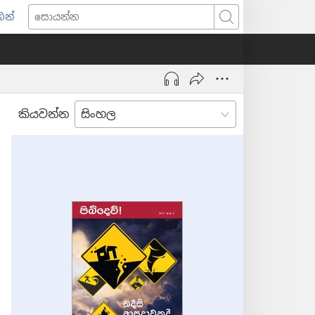
ින්
pens
සොයන්න
w
ndow)
කියවන්න