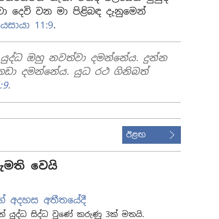
ා දෙවි වන මා පිළිබඳ දැනුමෙන්
ෙසායා 11:9
.
යුද්ධ ඔහු නවත්වා දමන්නේය. දුන්න
ඩා දමන්නේය. යුධ රථ ගිනිබත්
:9
.
ඊළඟ
මති වෙයි
ගේ අදහස අතීතයේදී
් යුද්ධ සිද්ධ වුණේ කරුණු 3ක් මතයි.