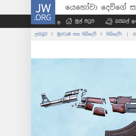
JW.ORG
යෙහෝවා දෙවිගේ සා
මුල් පිටුව
බයිබල් ඉග
ලයිබ්‍රරි
මුරටැඹ සහ පිබිදෙව්
පිබිදෙව්! | 2