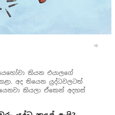
රු යෙහෝවා කියන එයාලගේ
 කළා. අද තියෙන යුද්ධවලටත්
ියෙනවා කියලා ඒකෙන් අදහස්
්වරු යුද්ධ කළේ ඇයි?