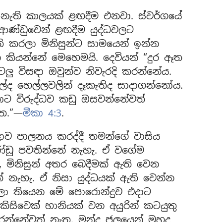
 නැති කාලයක් ළඟදීම එනවා. ස්වර්ගයේ
 ආණ්ඩුවෙන් ළඟදීම යුද්ධවලට
 කරලා මිනිසුන්ට සාමයෙන් ඉන්න
කියන්නේ මෙහෙමයි. දෙවියන් “දුර ඈත
ු විසඳා ඔවුන්ව නිවැරදි කරන්නේය.
ුල්ද හෙල්ලවලින් දෑකැතිද සාදාගන්නෝය.
ට විරුද්ධව කඩු ඔසවන්නේවත්
ැත.”—
මීකා 4:3
.
ොව පාලනය කරද්දී තමන්ගේ වාසිය
ණ්ඩු පවතින්නේ නැහැ. ඒ වගේම
 මිනිසුන් අතර බෙදීමක් ඇති වෙන
් නැහැ. ඒ නිසා යුද්ධයක් ඇති වෙන්න
දීලා තියෙන මේ පොරොන්දුව එදාට
කිසිවෙක් හානියක් වන අයුරින් කටයුතු
රන්නේවත් නැත. මන්ද ජලයෙන් මුහුද