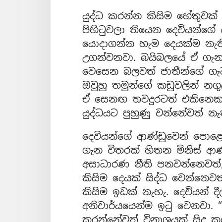
යුද්ධ කරන්න කිසිම හේතුවක්
පිහිටුවලා තියෙන දෙවියන්ගේ
යොදාගන්න හැම දෙයක්ම නැති
උගන්වනවා. බයිබලයේ ඒ ගැන 
වෙසෙන බලවත් ජාතීන්ගේ ගැටල
ඔවුහු තමුන්ගේ කඩුවලින් නග
ඒ සෙනඟ තවදුරටත් එකිනෙකා
යුද්ධයට පුහුණු වන්නේවත් න
දෙවියන්ගේ ආණ්ඩුවෙන් පොළ
ගැන විතරක් හිතන මිනිස් ආ
අසාධාරණ නීති පනවන්නෙවත්,
කිසිම දෙයක් සිද්ධ වෙන්නෙවත
කිසිම ඉඩක් නැහැ. දෙවියන් 
අනිවාර්යයෙන්ම ඉටු වෙනවා. “
කරන්නේවත් විනාශයක් සිදු ක