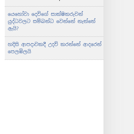
යෙහෝවා දෙවිගේ සාක්ෂිකරුවන්
යුද්ධවලට සම්බන්ධ වෙන්නේ නැත්තේ
ඇයි?
හදිසි ආපදාවකදී උදව් කරන්නේ ආදරෙන්
පෙලඹිලයි