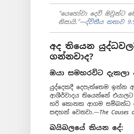
“යෙහෝවා දෙවි ඔවුන්ට ම
නිසායි.”—
ද්විතීය කතාව 9:
අද තියෙන යුද්ධවලද
ගන්නවාද?
ඔයා සමහරවිට දැකලා 
යුද්දෙකදී දෙපැත්තෙම ඉන්න
ආශීර්වාදය තියෙන්නේ එයාලට
හරි කොනක ආගම සම්බන්ධ 
සඳහන් වෙනවා.—
The Causes 
බයිබලයේ කියන දේ: