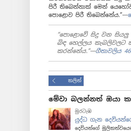
පිරී තිබෙන්නාක් මෙන් යෙහෝව
පොළොව පිරී තිබෙන්නේය.”—
ය
“පොළොවේ සිදු වන සියලු 
බිඳ හෙල්ලය කැබලිවලට ක
කරන්නේය.”—
ගීතාවලිය 46
කලින්
මේවා බලන්නත් ඔයා කැ
මුරටැඹ
යුද්ධ ගැන දෙවියන්
දෙවියන්ගේ මූලිකත්වයෙන