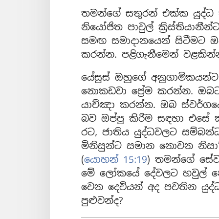
තමන්ගේ සතුරන් එක්ක යුද්ධ ක
නියෝජිත පාවුල් ක්‍රිස්තියානී
සමඟ සමාදානයෙන් සිටීමට 
කරන්න. පළිගැනීමෙන් වළකින්
යේසුස් ඔහුගේ අනුගාමිකයන්ට
නොකඩවා ප්‍රේම කරන්න. ඔබට
යාච්ඤා කරන්න. ඔබ ස්වර්ගයෙහ
බව ඔප්පු කිරීම සඳහා එසේ ක
රට, ජාතිය යුද්ධවලට සම්බන්ධ
මිනිසුන්ට සමාන නොවන නිසා”
(
යොහන් 15:19
) තමන්ගේ සේව
මේ ලෝකයේ දේවලට හවුල් නො
වෙන දෙවියන් අද පවතින යුද්
පුළුවන්ද?