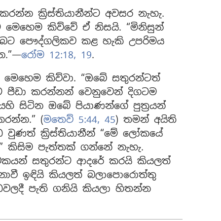
රන්න ක්‍රිස්තියානීන්ට අවසර නැහැ.
න්ට මෙහෙම කිව්වේ ඒ නිසයි. “මිනිසුන්
ඔබට පෞද්ගලිකව කළ හැකි උපරිමය
න.”—
රෝම 12:18, 19
.
 මෙහෙම කිව්වා. “ඔබේ සතුරන්ටත්
 පීඩා කරන්නන් වෙනුවෙන් දිගටම
ි සිටින ඔබේ පියාණන්ගේ පුත්‍රයන්
රන්න.” (
මතෙව් 5:44, 45
) තමන් අයිති
 වුණත් ක්‍රිස්තියානීන් “මේ ලෝකයේ
 කිසිම පැත්තක් ගන්නේ නැහැ.
කයන් සතුරන්ට ආදරේ කරයි කියලත්
වී ඉඳියි කියලත් බලාපොරොත්තු
ධවලදී පැති ගනියි කියලා හිතන්න