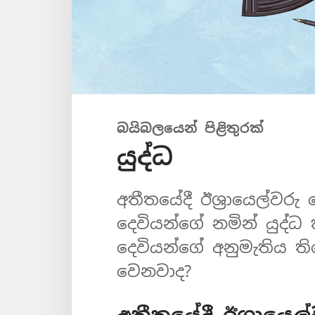
බයිබලයෙන් පිළිතුරක්
යුද්ධ
අතීතයේදී ඊශ්‍රායෙල්ව
දෙවියන්ගේ නමින් යුද්ධ
දෙවියන්ගේ අනුමැතිය ත
වෙනවාද?
අතීතයේදී ඊශ්‍රායෙල