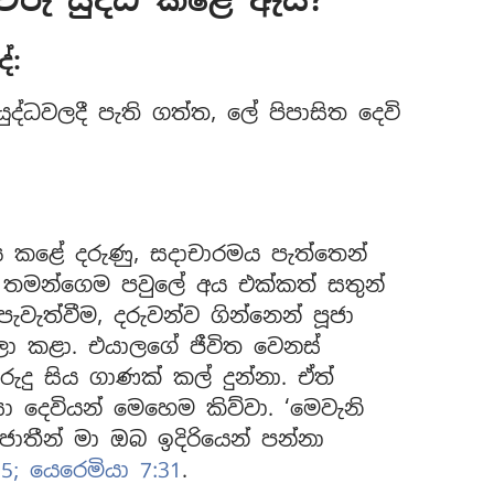
ේ:
ුද්ධවලදී පැති ගත්ත, ලේ පිපාසිත දෙවි
ාජය කළේ දරුණු, සදාචාරමය පැත්තෙන්
. තමන්ගෙම පවුලේ අය එක්කත් සතුන්
ැවැත්වීම, දරුවන්ව ගින්නෙන් පූජා
ලා කළා. එයාලගේ ජීවිත වෙනස්
දු සිය ගාණක් කල් දුන්නා. ඒත්
ා දෙවියන් මෙහෙම කිව්වා. ‘මෙවැනි
යලු ජාතීන් මා ඔබ ඉදිරියෙන් පන්නා
5;
යෙරෙමියා 7:31
.