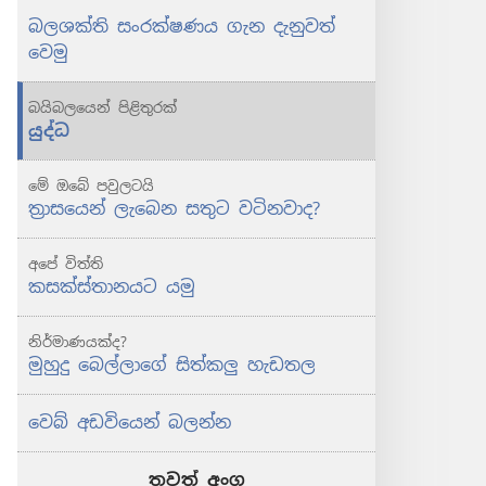
රැක
රැක
බලශක්ති සංරක්ෂණය ගැන දැනුවත්
දෙන
දෙන
වෙමු
පියවර
පියවර
බයිබලයෙන් පිළිතුරක්
යුද්ධ
මේ ඔබේ පවුලටයි
ත්‍රාසයෙන් ලැබෙන සතුට වටිනවාද?
අපේ විත්ති
කසක්ස්තානයට යමු
නිර්මාණයක්ද?
මුහුදු බෙල්ලාගේ සිත්කලු හැඩතල
වෙබ් අඩවියෙන් බලන්න
තවත් අංග