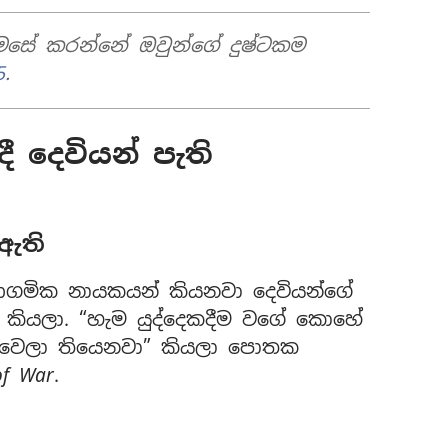
ෙසේ කරන්නේ ඔවුන්ගේ දුෂ්ටකම
5
.
ී දෙවියන් පැති
ඇති
 ආගමික නායකයන් කියනවා දෙවියන්ගේ
 කියලා. “හැම යුද්දෙකදීම වගේ කොහේ
වෙලා තියෙනවා” කියලා පොතක
of War
.