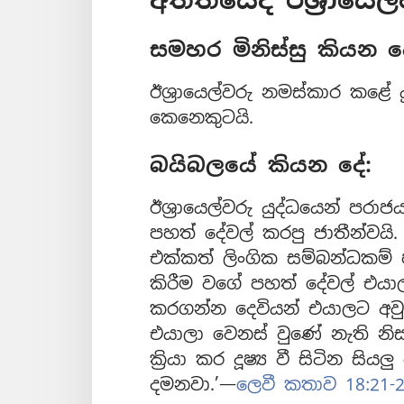
සමහර මිනිස්සු කියන ද
ඊශ්‍රායෙල්වරු නමස්කාර කළේ ය
කෙනෙකුටයි.
බයිබලයේ කියන දේ:
ඊශ්‍රායෙල්වරු යුද්ධයෙන් පර
පහත් දේවල් කරපු ජාතීන්වයි
එක්කත් ලිංගික සම්බන්ධකම් ප
කිරීම වගේ පහත් දේවල් එයා
කරගන්න දෙවියන් එයාලට අවුරු
එයාලා වෙනස් වුණේ නැති නිස
ක්‍රියා කර දූෂ්‍ය වී සිටින සි
දමනවා.’—
ලෙවී කතාව 18:21-2