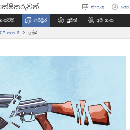
ක්ෂිකරුවන්
සිංහල
ලොග
භාෂාව
(o
තෝරන්න
ne
ැන්වීම්
ලයිබ්‍රරි
පුවත්
අපි ගැන
wi
017 අංක 5
යුද්ධ