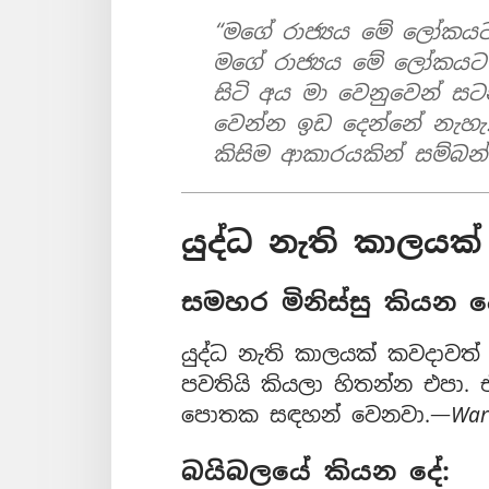
“මගේ රාජ්‍යය මේ ලෝකයට
මගේ රාජ්‍යය මේ ලෝකයට 
සිටි අය මා වෙනුවෙන් ස
වෙන්න ඉඩ දෙන්නේ නැහැ.
කිසිම ආකාරයකින් සම්බන
යුද්ධ නැති කාලයක්
සමහර මිනිස්සු කියන ද
යුද්ධ නැති කාලයක් කවදාවත්
පවතියි කියලා හිතන්න එපා.
පොතක සඳහන් වෙනවා.—
War
බයිබලයේ කියන දේ: