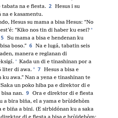
2
tabata na e fiesta.
Hesus i su
á na e kasamentu.
ndo, Hesus su mama a bisa Hesus: “No
*
st’é: “Kiko nos tin di haber ku esei?
5
Su mama a bisa e hendenan ku
6
 bisa boso.”
Na e lugá, tabatin seis
 aden, manera e reglanan di
+
ksigí.
Kada un di e tinashinan por a
7
*
liter di awa.
Hesus a bisa e
n ku awa.” Nan a yena e tinashinan te
“Saka un poko hiba pa e direktor di e
9
 bisa nan.
Ora e direktor di e fiesta
 a bira biña, el a yama e brùidehòm
 e biña a bini. (E sirbidónan ku a saka
direktor di e fiesta a bisa e brùidehòm: