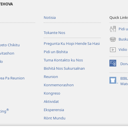
 YEHOVA
Notisia
Quick Link
Pidi 
Tokante Nos
Busk
(opens
Pregunta Ku Hopi Hende Sa Hasi
eto Chikitu
new
Vidio
Pidi un Bishita
window)
vitashon
Tuma Kontakto ku Nos
lo
Don
(opens
Bishitá Nos Sukursalnan
new
Reunion
window)
area Pa Reunion
BIB
(opens
Wat
Konmemorashon
new
Kongreso
window)
Aktividat
Eksperensia
®
ting
Rònt Mundu