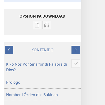
OPSHON PA DOWNLOAD
Opshon
Opshon
pa
pa
download
download
publikashon
oudio
KONTENIDO
Beibel
Beibel
Anterior
Siguiente
—
—
Tradukshon
Tradukshon
Kiko Nos Por Siña for di Palabra di
Mustra
di
di
Dios?
mas
Mundu
Mundu
Nobo
Nobo
Prólogo
Nòmber i Órden di e Bukinan