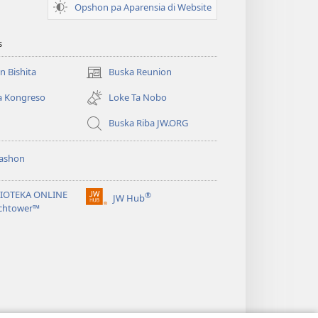
Opshon pa Aparensia di Website
s
un Bishita
Buska Reunion
(opens
new
a Kongreso
Loke Ta Nobo
window)
Buska Riba JW.ORG
ashon
LIOTEKA ONLINE
®
JW Hub
(opens
chtower™
new
window)