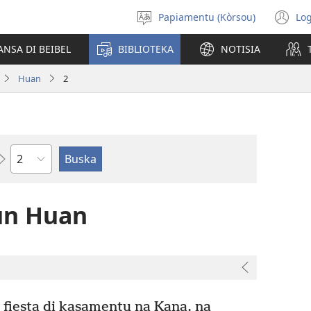
Papiamentu (Kòrsou)
Log
Skohe
(o
Idioma
n
ANSA DI BEIBEL
BIBLIOTEKA
NOTISIA
wi
Huan
2
Kapítulo
un Huan
 fiesta di kasamentu na Kana, na