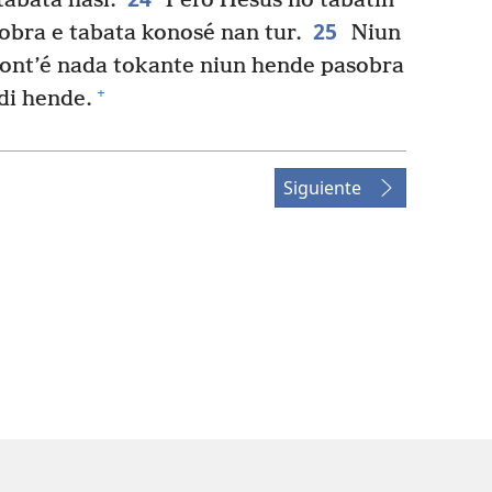
tabata hasi.
Pero Hesus no tabatin
25
obra e tabata konosé nan tur.
Niun
kont’é nada tokante niun hende pasobra
+
di hende.
Siguiente