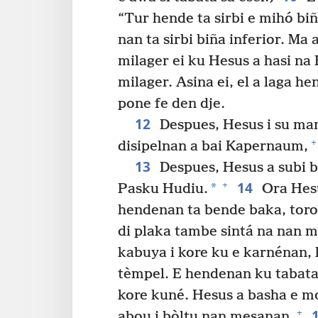
“Tur hende ta sirbi e mihó bi
nan ta sirbi biña inferior. Ma
milager ei ku Hesus a hasi na
milager. Asina ei, el a laga he
pone fe den dje.
12
Despues, Hesus i su m
+
disipelnan a bai Kapernaum,
13
Despues, Hesus a subi b
14
+
*
Pasku Hudiu.
Ora Hesu
hendenan ta bende baka, toro
di plaka tambe sintá na nan 
kabuya i kore ku e karnénan, 
tèmpel. E hendenan ku tabata
kore kuné. Hesus a basha e m
+
abou i bòltu nan mesanan.