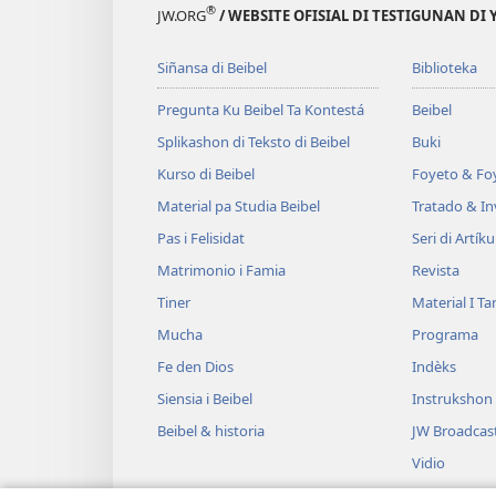
®
JW.ORG
/ WEBSITE OFISIAL DI TESTIGUNAN DI
Siñansa di Beibel
Biblioteka
Pregunta Ku Beibel Ta Kontestá
Beibel
Splikashon di Teksto di Beibel
Buki
Kurso di Beibel
Foyeto & Foy
Material pa Studia Beibel
Tratado & In
Pas i Felisidat
Seri di Artíku
Matrimonio i Famia
Revista
Tiner
Material I T
Mucha
Programa
Fe den Dios
Indèks
Siensia i Beibel
Instrukshon
Beibel & historia
JW Broadcas
Vidio
Músika