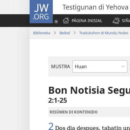
JW.ORG
Testigunan di Yehova
PÁGINA INISIAL
SIÑ
Biblioteka
Beibel
Tradukshon di Mundu Nobo
MUSTRA
Buki
di
Beibel
Bon Notisia Seg
2:1-25
RESÚMEN DI KONTENIDO
2
Dos dia despues, tabatin un