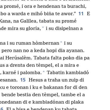
ña promé, i ora e hendenan ta burachi,
11
 abo a warda e mihó biña te awor.”
E
 Kana, na Galilea, tabata su promé
+
nde mira su gloria,
i su disipelnan a
+
ama i su ruman hòmbernan
i su
pero nan no a keda hopi dia ayanan.
ai Herúsalèm. Tabata falta poko dia pa
s a drenta den tèmpel, el a mira e
+
, karné i palomba.
Tabatin kambiadó
15
mesanan.
Hesus a traha un zuip di
ku e toronan i ku e bakanan for di den
 bende bestia den tèmpel, tambe el a
onedanan di e kambiadónan di plaka
16
El a bisa e hendenan ku tabata