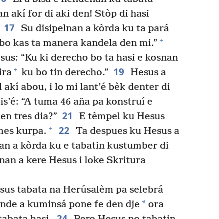
 akí for di aki den! Stòp di hasi
17
Su disipelnan a kòrda ku ta pará
+
 bo kas ta manera kandela den mi.”
us: “Ku ki derecho bo ta hasi e kosnan
19
+
ira
ku bo tin derecho.”
Hesus a
akí abou, i lo mi lant’é bèk denter di
s’é: “A tuma 46 aña pa konstruí e
21
en tres dia?”
E tèmpel ku Hesus
22
+
 mes kurpa.
Ta despues ku Hesus a
nan a kòrda ku e tabatin kustumber di
an a kere Hesus i loke Skritura
sus tabata na Herúsalèm pa selebrá
*
ende a kuminsá pone fe den dje
ora
24