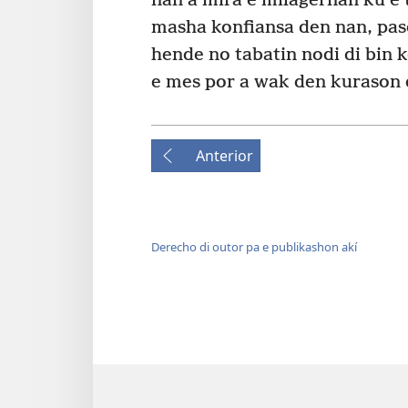
nan a mira e milagernan ku e 
masha konfiansa den nan, pas
hende no tabatin nodi di bin 
e mes por a wak den kurason 
Anterior
Derecho di outor pa e publikashon akí