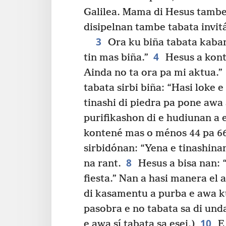
Galilea. Mama di Hesus tambe 
disipelnan tambe tabata invit
3
Ora ku biña tabata kaba
4
tin mas biña.”
Hesus a konte
Ainda no ta ora pa mi aktua.”
tabata sirbi biña: “Hasi loke e
tinashi di piedra pa pone awa
purifikashon di e hudiunan a e
kontené mas o ménos 44 pa 66 
sirbidónan: “Yena e tinashina
8
na rant.
Hesus a bisa nan: 
fiesta.” Nan a hasi manera el a
di kasamentu a purba e awa ku
pasobra e no tabata sa di unda
10
e awa sí tabata sa esei.)
E 