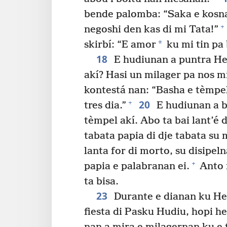
bende palomba: “Saka e kosnan
+
negoshi den kas di mi Tata!”
*
skirbí: “E amor
ku mi tin pa
18
E hudiunan a puntra Hes
akí? Hasi un milager pa nos m
kontestá nan: “Basha e tèmpel 
20
+
tres dia.”
E hudiunan a bi
tèmpel akí. Abo ta bai lant’é d
tabata papia di dje tabata su
lanta for di morto, su disipel
+
papia e palabranan ei.
Anto n
ta bisa.
23
Durante e dianan ku He
fiesta di Pasku Hudiu, hopi h