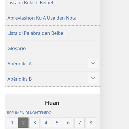
Lista di Buki di Beibel
Abreviashon Ku A Usa den Nota
Lista di Palabra den Beibel
Glosario
Apèndiks A
Mustra
mas
Apèndiks B
Mustra
mas
Huan
RESÚMEN DI KONTENIDO
1
2
3
4
5
6
7
8