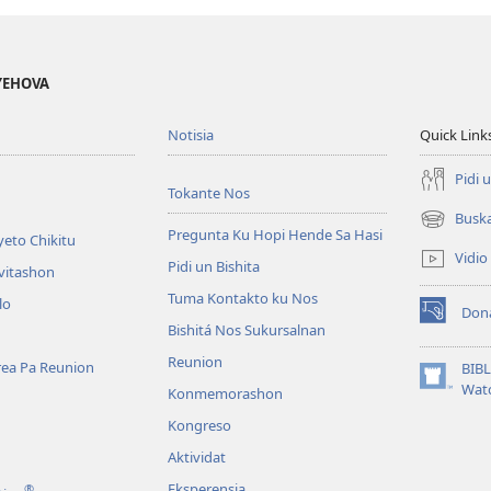
 YEHOVA
Notisia
Quick Link
Pidi 
Tokante Nos
Busk
(opens
Pregunta Ku Hopi Hende Sa Hasi
eto Chikitu
new
Vidio
Pidi un Bishita
window)
vitashon
Tuma Kontakto ku Nos
lo
Don
(opens
Bishitá Nos Sukursalnan
new
Reunion
window)
area Pa Reunion
BIB
(opens
Wat
Konmemorashon
new
Kongreso
window)
Aktividat
Eksperensia
®