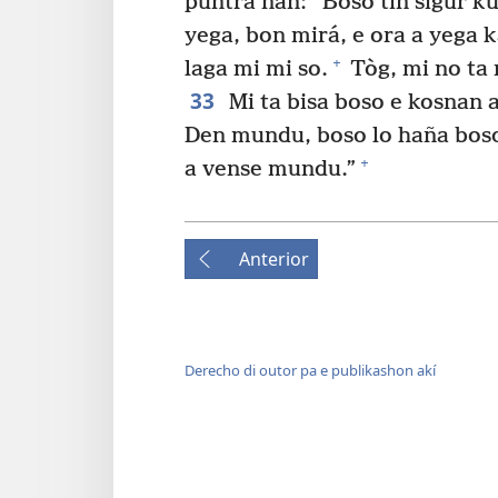
puntra nan: “Boso tin sigur ku
yega, bon mirá, e ora a yega k
+
laga mi mi so.
Tòg, mi no ta 
33
Mi ta bisa boso e kosnan a
Den mundu, boso lo haña boso 
+
a vense mundu.”
Anterior
Derecho di outor pa e publikashon akí