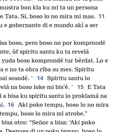
mustra bon kla ku mi ta un persona
11
e Tata. Sí, boso lo no mira mi mas.
u e gobernante di e mundu akí a ser
bisa boso, pero boso no por komprondé
te, òf spiritu santu ku ta revelá
 i yuda boso komprondé tur bèrdat. Lo e
a e no ta obra riba su mes. Spiritu
14
+
bai sosodé.
Spiritu santu lo
15
+
elá na boso loke mi bis’é.
E Tata
i a bisa ku spiritu santu lo proklamá na
16
i.
Aki poko tempu, boso lo no mira
tempu, boso lo mira mi atrobe.”
 bisa otro: “Señor a bisa: ‘Aki poko
s. Despues di un poko tempu, boso lo