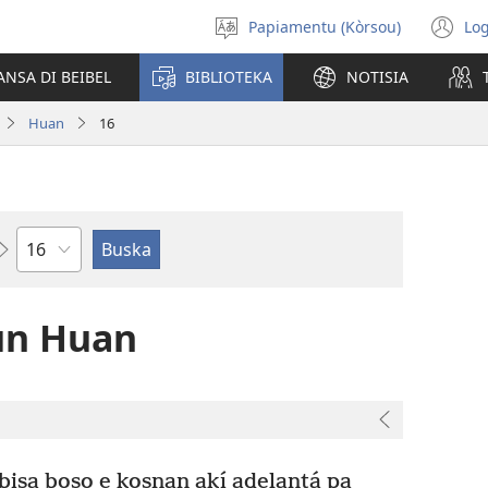
Papiamentu (Kòrsou)
Log
Skohe
(o
Idioma
n
ANSA DI BEIBEL
BIBLIOTEKA
NOTISIA
wi
Huan
16
Kapítulo
un Huan
 bisa boso e kosnan akí adelantá pa