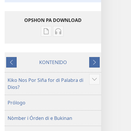
OPSHON PA DOWNLOAD
Opshon
Opshon
pa
pa
download
download
publikashon
oudio
KONTENIDO
Beibel
Beibel
Anterior
Siguiente
—
—
Tradukshon
Tradukshon
Kiko Nos Por Siña for di Palabra di
Mustra
di
di
Dios?
mas
Mundu
Mundu
Nobo
Nobo
Prólogo
Nòmber i Órden di e Bukinan