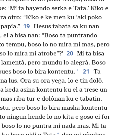
be: ‘Mi ta bayendo serka e Tata.’ Kiko e
a otro: “Kiko e ke men ku ‘aki poko
19
 papia.”
Hesus tabata sa ku nan
, el a bisa nan: “Boso ta puntrando
oko tempu, boso lo no mira mi mas, pero
20
o lo mira mi atrobe”?’
Mi ta bisa
i lamentá, pero mundu lo alegrá. Boso
21
+
pues boso lo bira kontentu.
Ta
 lus. Ora su ora yega, lo e tin doló,
a keda asina kontentu ku el a trese un
mas riba tur e dolónan ku e tabatin.
istu, pero boso lo bira masha kontentu
o ningun hende lo no kita e goso ei for
, boso lo no puntra mi nada mas. Mi ta
+