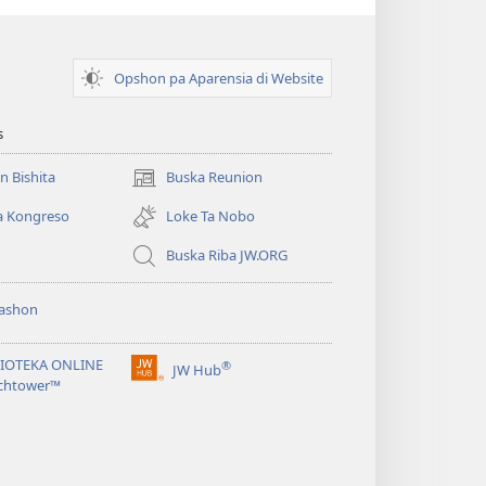
Opshon pa Aparensia di Website
s
un Bishita
Buska Reunion
(opens
new
a Kongreso
Loke Ta Nobo
window)
Buska Riba JW.ORG
ashon
LIOTEKA ONLINE
®
JW Hub
(opens
chtower™
new
window)