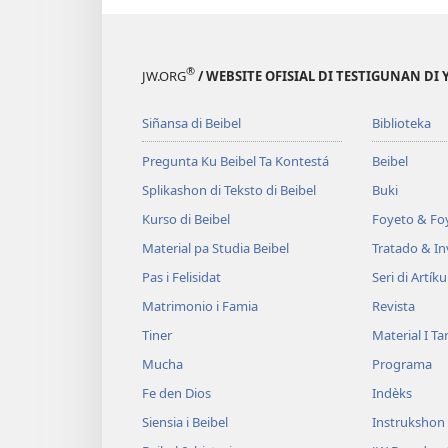
®
JW.ORG
/ WEBSITE OFISIAL DI TESTIGUNAN DI
Siñansa di Beibel
Biblioteka
Pregunta Ku Beibel Ta Kontestá
Beibel
Splikashon di Teksto di Beibel
Buki
Kurso di Beibel
Foyeto & Foy
Material pa Studia Beibel
Tratado & In
Pas i Felisidat
Seri di Artíku
Matrimonio i Famia
Revista
Tiner
Material I T
Mucha
Programa
Fe den Dios
Indèks
Siensia i Beibel
Instrukshon