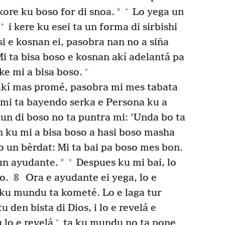
+
*
ore ku boso for di snoa.
Lo yega un
+
i kere ku esei ta un forma di sirbishi
i e kosnan ei, pasobra nan no a siña
i ta bisa boso e kosnan akí adelantá pa
+
ke mi a bisa boso.
 akí mas promé, pasobra mi mes tabata
mi ta bayendo serka e Persona ku a
un di boso no ta puntra mi: ‘Unda bo ta
n ku mi a bisa boso a hasi boso masha
o un bèrdat: Mi ta bai pa boso mes bon.
+
*
 un ayudante.
Despues ku mi bai, lo
8
o.
Ora e ayudante ei yega, lo e
ku mundu ta kometé. Lo e laga tur
den bista di Dios, i lo e revelá e
+
 lo e revelá
ta ku mundu no ta pone