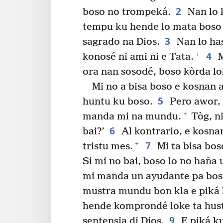
2
boso no trompeká.
Nan lo k
tempu ku hende lo mata boso
3
sagrado na Dios.
Nan lo has
4
+
konosé ni ami ni e Tata.
M
ora nan sosodé, boso kòrda lo
Mi no a bisa boso e kosnan
5
huntu ku boso.
Pero awor, 
+
manda mi na mundu.
Tòg, ni
6
bai?’
Al kontrario, e kosna
7
+
tristu mes.
Mi ta bisa bos
Si mi no bai, boso lo no haña
mi manda un ayudante pa bos
mustra mundu bon kla e piká 
hende komprondé loke ta hustu 
9
sentensia di Dios.
E piká ku