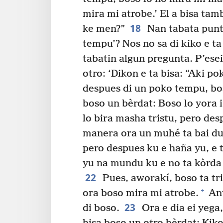
mira mi atrobe.’ El a bisa tam
18
ke men?”
Nan tabata puntr
tempu’? Nos no sa di kiko e ta
tabatin algun pregunta. P’esei
otro: ‘Dikon e ta bisa: “Aki p
despues di un poko tempu, bos
boso un bèrdat: Boso lo yora 
lo bira masha tristu, pero des
manera ora un muhé ta bai duna
pero despues ku e haña yu, e t
yu na mundu ku e no ta kòrda 
22
Pues, aworakí, boso ta tr
+
ora boso mira mi atrobe.
Ant
23
di boso.
Ora e dia ei yega