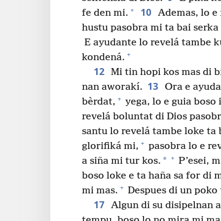
10
+
fe den mi.
Ademas, lo e 
hustu pasobra mi ta bai serka 
E ayudante lo revelá tambe k
+
kondená.
12
Mi tin hopi kos mas di 
13
nan aworakí.
Ora e ayudan
+
bèrdat,
yega, lo e guia boso
revelá boluntat di Dios pasobr
santu lo revelá tambe loke ta 
+
glorifiká mi,
pasobra lo e rev
+
*
a siña mi tur kos.
P’esei, m
boso loke e ta haña sa for di m
+
mi mas.
Despues di un poko 
17
Algun di su disipelnan a
tempu, boso lo no mira mi ma