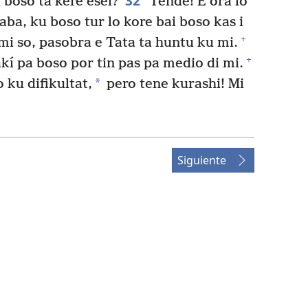
32
 boso ta kere esei?
Tende! E ora lo
aba, ku boso tur lo kore bai boso kas i
+
mi so, pasobra e Tata ta huntu ku mi.
+
kí pa boso por tin pas pa medio di mi.
*
ku difikultat,
pero tene kurashi! Mi
Siguiente