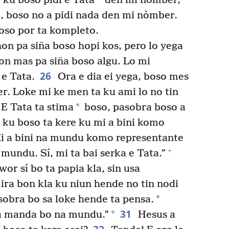
 ku boso pidi e Tata
den mi nòmber,
, boso no a pidi nada den mi nòmber.
goso por ta kompleto.
hon pa siña boso hopi kos, pero lo yega
hon mas pa siña boso algu. Lo mi
26
e Tata.
Ora e dia ei yega, boso mes
r. Loke mi ke men ta ku ami lo no tin
*
E Tata ta stima
boso, pasobra boso a
 ku boso ta kere ku mi a bini komo
i a bini na mundu komo representante
+
 mundu. Sí, mi ta bai serka e Tata.”
wor sí bo ta papia kla, sin usa
ra bon kla ku niun hende no tin nodi
*
sobra bo sa loke hende ta pensa.
31
*
s a manda bo na mundu.”
Hesus a