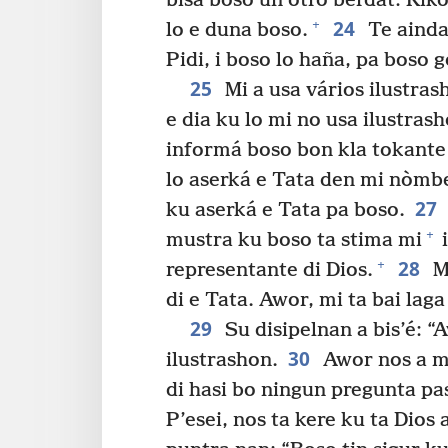
bisa boso un otro bèrdat: Kiko
24
+
lo e duna boso.
Te ainda
Pidi, i boso lo haña, pa boso 
25
Mi a usa vários ilustras
e dia ku lo mi no usa ilustras
informá boso bon kla tokante 
lo aserká e Tata den mi nòmbe
27
ku aserká e Tata pa boso.
+
mustra ku boso ta stima mi
i
28
+
representante di Dios.
M
di e Tata. Awor, mi ta bai laga
29
Su disipelnan a bis’é: “A
30
ilustrashon.
Awor nos a mi
di hasi bo ningun pregunta pa
P’esei, nos ta kere ku ta Dio