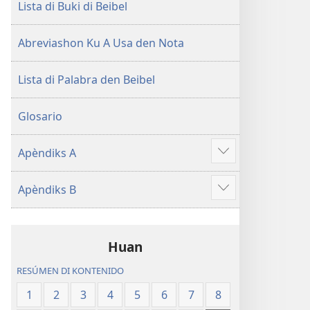
Lista di Buki di Beibel
Abreviashon Ku A Usa den Nota
Lista di Palabra den Beibel
Glosario
Apèndiks A
Mustra
mas
Apèndiks B
Mustra
mas
Huan
RESÚMEN DI KONTENIDO
1
2
3
4
5
6
7
8