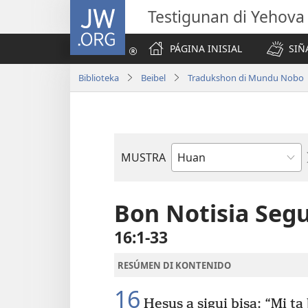
JW.ORG
Testigunan di Yehova
PÁGINA INISIAL
SIÑ
Biblioteka
Beibel
Tradukshon di Mundu Nobo
MUSTRA
Buki
di
Beibel
Bon Notisia Seg
16:1-33
RESÚMEN DI KONTENIDO
16
Hesus a sigui bisa: “Mi ta