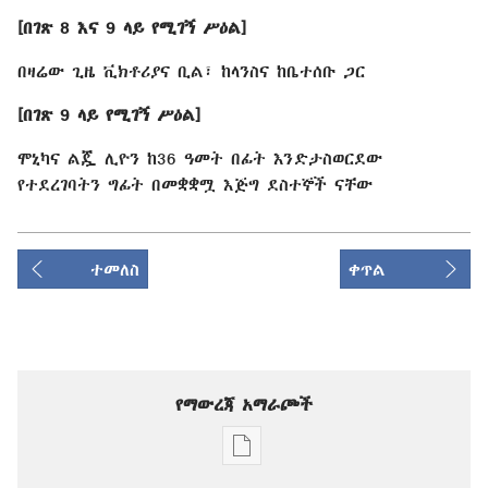
[በገጽ 8 እና 9 ላይ የሚገኝ ሥዕል]
በዛሬው ጊዜ ቪክቶሪያና ቢል፣ ከላንስና ከቤተሰቡ ጋር
[በገጽ 9 ላይ የሚገኝ ሥዕል]
ሞኒካና ልጇ ሊዮን ከ36 ዓመት በፊት እንድታስወርደው
የተደረገባትን ግፊት በመቋቋሟ እጅግ ደስተኞች ናቸው
ተመለስ
ቀጥል
የማውረጃ አማራጮች
የሕትመት
ውጤቶችን