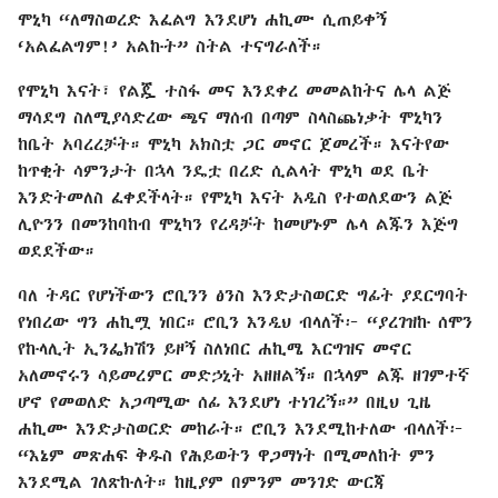
ሞኒካ “ለማስወረድ እፈልግ እንደሆነ ሐኪሙ ሲጠይቀኝ
‘አልፈልግም!’ አልኩት” ስትል ተናግራለች።
የሞኒካ እናት፣ የልጇ ተስፋ መና እንደቀረ መመልከትና ሌላ ልጅ
ማሳደግ ስለሚያሳድረው ጫና ማሰብ በጣም ስላስጨነቃት ሞኒካን
ከቤት አባረረቻት። ሞኒካ አክስቷ ጋር መኖር ጀመረች። እናትየው
ከጥቂት ሳምንታት በኋላ ንዴቷ በረድ ሲልላት ሞኒካ ወደ ቤት
እንድትመለስ ፈቀደችላት። የሞኒካ እናት አዲስ የተወለደውን ልጅ
ሊዮንን በመንከባከብ ሞኒካን የረዳቻት ከመሆኑም ሌላ ልጁን እጅግ
ወደደችው።
ባለ ትዳር የሆነችውን ሮቢንን ፅንስ እንድታስወርድ ግፊት ያደርግባት
የነበረው ግን ሐኪሟ ነበር። ሮቢን እንዲህ ብላለች፦ “ያረገዝኩ ሰሞን
የኩላሊት ኢንፌክሽን ይዞኝ ስለነበር ሐኪሜ እርግዝና መኖር
አለመኖሩን ሳይመረምር መድኃኒት አዘዘልኝ። በኋላም ልጁ ዘገምተኛ
ሆኖ የመወለድ አጋጣሚው ሰፊ እንደሆነ ተነገረኝ።” በዚህ ጊዜ
ሐኪሙ እንድታስወርድ መከራት። ሮቢን እንደሚከተለው ብላለች፦
“እኔም መጽሐፍ ቅዱስ የሕይወትን ዋጋማነት በሚመለከት ምን
እንደሚል ገለጽኩለት። ከዚያም በምንም መንገድ ውርጃ