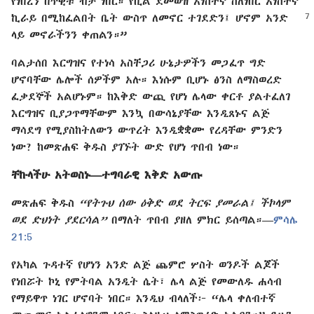
የነበረን በጥቂቱ ብቻ ነበር። የቢል ደመወዝ አነስተኛ ስለነበር አነስተኛ
ኪራይ በሚከፈልበት
ቤት ውስጥ ለመኖር ተገደድን፤ ሆኖም አንድ
ላይ መኖራችንን ቀጠልን።”
ባልታሰበ እርግዝና የተነሳ አስቸጋሪ ሁኔታዎችን መጋፈጥ ግድ
ሆኖባቸው ሌሎች ሰዎችም አሉ። እነሱም ቢሆኑ ፅንስ ለማስወረድ
ፈቃደኞች አልሆኑም። ከእቅድ ውጪ የሆነ ሌላው ቀርቶ ያልተፈለገ
እርግዝና ቢያጋጥማቸውም እንኳ በውሳኔያቸው እንዲጸኑና ልጅ
ማሳደግ የሚያስከትለውን ውጥረት እንዲቋቋሙ የረዳቸው ምንድን
ነው? ከመጽሐፍ ቅዱስ ያገኙት ውድ የሆነ ጥበብ ነው።
ቸኩላችሁ አትወስኑ—ተግባራዊ እቅድ አውጡ
መጽሐፍ ቅዱስ
“የትጉህ ሰው ዕቅድ ወደ ትርፍ ያመራል፤ ችኮላም
ወደ ድህነት ያደርሳል”
በማለት ጥበብ ያዘለ ምክር ይሰጣል።—
ምሳሌ
21:5
የአካል ጉዳተኛ የሆነን አንድ ልጅ ጨምሮ ሦስት ወንዶች ልጆች
የነበሯት ኮኒ የምትባል አንዲት ሴት፣ ሌላ ልጅ የመውለዱ ሐሳብ
የማይዋጥ ነገር ሆኖባት ነበር። እንዲህ ብላለች፦ “ሌላ ቀለብተኛ