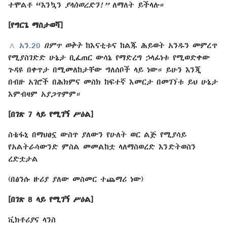
ተሞልቶ “እንኳን
ያላስወረድን!”
ለማለት ይችላሉ።
[የግርጌ ማስታወሻ]
^
አን.20
በምጥ ወቅት
ከእናቲቱና ከልጁ ሕይወት አንዱን መምረጥ
የሚያስገድድ ሁኔታ ቢፈጠር ውሳኔ የማድረግ ኃላፊነቱ የሚወድቀው
ጉዳዩ በቀጥታ በሚመለከታቸው ግለሰቦች ላይ ነው። ይሁን እንጂ
በብዙ አገሮች በሕክምና መስክ ከፍተኛ እመርታ በመገኘቱ ይህ ሁኔታ
እምብዛም አያጋጥምም።
[በገጽ 7 ላይ የሚገኝ ሥዕል]
ስቴፋኒ በማህፀኗ ውስጥ ያለውን የሁለት ወር ልጅ የሚያሳይ
የአልትራሳውንድ ምስል መመልከቷ ላለማስወረድ እንድትወስን
ረድቷታል
(በፅንሱ ዙሪያ ያለው መስመር ተጨማሪ ነው)
[በገጽ 8 ላይ የሚገኝ ሥዕል]
ቪክቶሪያና ላንስ