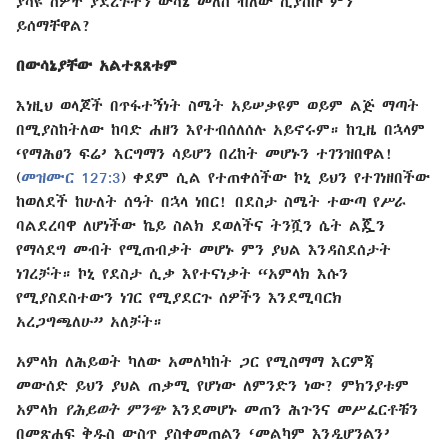
ያሳዩ ሰዎች ያደረጉትን ውሳኔ መለስ ብለው ሲያስቡ ምን
ይሰማቸዋል?
በውሳኔያቸው አልተጸጸቱም
እነዚህ ወላጆች በጥፋተኝነት ስሜት አይሠቃዩም ወይም ልጅ ማጣት
በሚያስከትለው ከባድ ሐዘን እየተብሰለሰሉ አይኖሩም። ከጊዜ በኋላም
‘የማሕፀን ፍሬ’ እርግማን ሳይሆን በረከት መሆኑን ተገንዝበዋል!
(
መዝሙር 127:3
) ቀደም ሲል የተጠቀሰችው ኮኒ ይህን የተገነዘበችው
ከወለደች ከሁለት ሰዓት በኋላ ነበር! በደስታ ስሜት ተውጣ የሥራ
ባልደረባዋ ለሆነችው ኬይ ስልክ ደወለችና ትንሿን ሴት ልጇን
የማሳደግ መብት የሚጠብቃት መሆኑ ምን ያህል እንዳስደሰታት
ነገረቻት። ኮኒ የደስታ ሲቃ እየተናነቃት “አምላክ እሱን
የሚያስደስተውን ነገር የሚያደርጉ ሰዎችን እንደሚባርክ
አረጋግጫለሁ” አለቻት።
አምላክ ለሕይወት ካለው አመለካከት ጋር የሚስማማ እርምጃ
መውሰድ ይህን ያህል ጠቃሚ የሆነው ለምንድን ነው? ምክንያቱም
አምላክ
የሕይወት ምንጭ
እንደመሆኑ መጠን ሕጉንና መሥፈርቶቹን
በመጽሐፍ ቅዱስ ውስጥ ያስቀመጠልን ‘መልካም እንዲሆንልን’