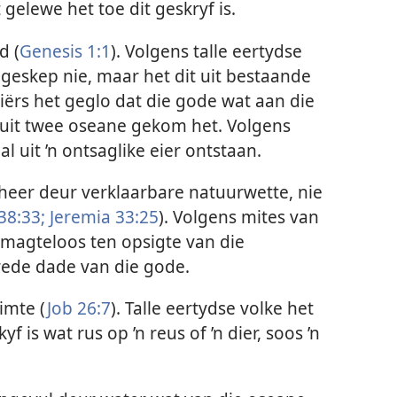
gelewe het toe dit geskryf is.
d (
Genesis 1:1
). Volgens talle eertydse
e geskep nie, maar het dit uit bestaande
iërs het geglo dat die gode wat aan die
 uit twee oseane gekom het. Volgens
l uit ’n ontsaglike eier ontstaan.
heer deur verklaarbare natuurwette, nie
38:33;
Jeremia 33:25
). Volgens mites van
 magteloos ten opsigte van die
ede dade van die gode.
imte (
Job 26:7
). Talle eertydse volke het
yf is wat rus op ’n reus of ’n dier, soos ’n