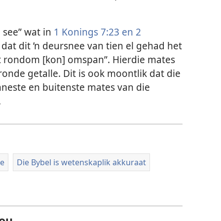
 see” wat in
1 Konings 7:23 en
2
at dit ’n deursnee van tien el gehad het
. dit rondom [kon] omspan”. Hierdie mates
onde getalle. Dit is ook moontlik dat die
nneste en buitenste mates van die
.
ae
Die Bybel is wetenskaplik akkuraat
hou