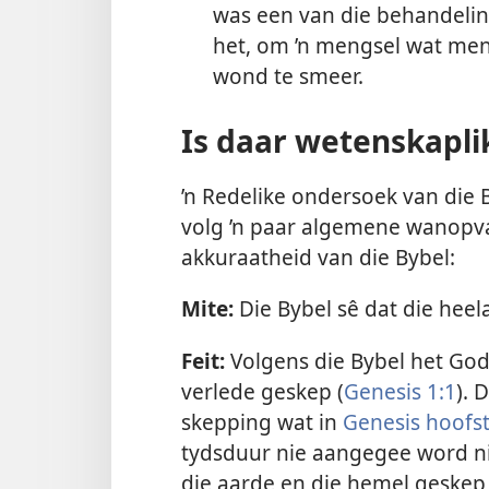
was een van die behandelin
het, om ’n mengsel wat mens
wond te smeer.
Is daar wetenskaplik
’n Redelike ondersoek van die 
volg ’n paar algemene wanopva
akkuraatheid van die Bybel:
Mite:
Die Bybel sê dat die heela
Feit:
Volgens die Bybel het God 
verlede geskep (
Genesis 1:1
). 
skepping wat in
Genesis hoofs
tydsduur nie aangegee word ni
die aarde en die hemel geskep