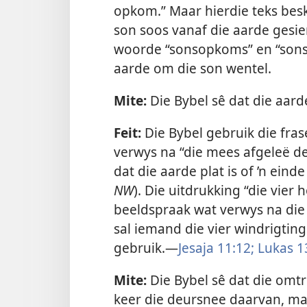
opkom.” Maar hierdie teks bes
son soos vanaf die aarde gesie
woorde “sonsopkoms” en “sonso
aarde om die son wentel.
Mite:
Die Bybel sê dat die aarde
Feit:
Die Bybel gebruik die fras
verwys na “die mees afgeleë dee
dat die aarde plat is of ’n einde
NW
). Die uitdrukking “die vier
beeldspraak wat verwys na die
sal iemand die vier windrigting
gebruik.—
Jesaja 11:12;
Lukas 1
Mite:
Die Bybel sê dat die omtre
keer die deursnee daarvan, maar