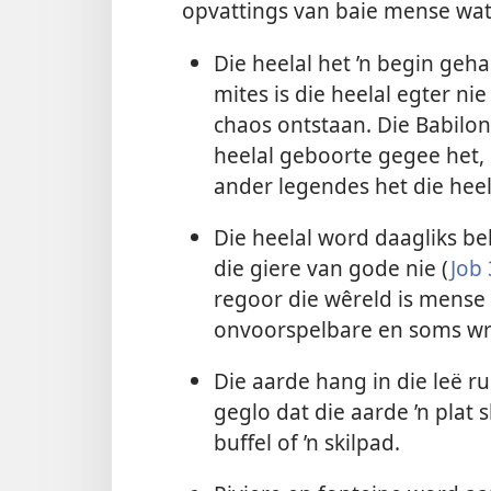
opvattings van baie mense wat 
Die heelal het ’n begin geha
mites is die heelal egter ni
chaos ontstaan. Die Babilon
heelal geboorte gegee het,
ander legendes het die heela
Die heelal word daagliks be
die giere van gode nie (
Job 
regoor die wêreld is mense
onvoorspelbare en soms wr
Die aarde hang in die leë ru
geglo dat die aarde ’n plat sk
buffel of ’n skilpad.