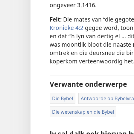
ongeveer 3,1416.
Feit:
Die mates van “die gegote
Kronieke 4:2
gegee word, toon d
en dat “’n lyn van dertig el ..
was moontlik bloot die naaste r
omtrek en die deursnee die bi
koperkom verteenwoordig het
Verwante onderwerpe
Die Bybel
Antwoorde op Bybelvr
Die wetenskap en die Bybel
Jy sal dalk ook hiervan 