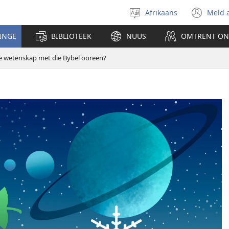
Afrikaans
Meld 
Kies
(ma
taal
nu
INGE
BIBLIOTEEK
NUUS
OMTRENT ON
ven
oop
e wetenskap met die Bybel ooreen?