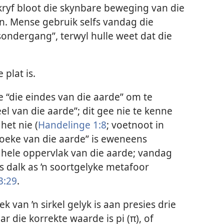
kryf bloot die skynbare beweging van die
n. Mense gebruik selfs vandag die
ndergang”, terwyl hulle weet dat die
 plat is.
e “die eindes van die aarde” om te
l van die aarde”; dit gee nie te kenne
 het nie (
Handelinge 1:8
; voetnoot in
 hoeke van die aarde” is eweneens
 hele oppervlak van die aarde; vandag
s dalk as ’n soortgelyke metafoor
3:29
.
k van ’n sirkel gelyk is aan presies drie
 die korrekte waarde is pi (π), of