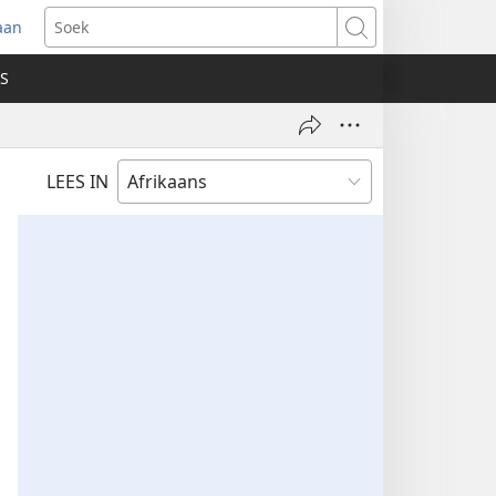
aan
ak
Soek
we
S
ster
)
LEES IN