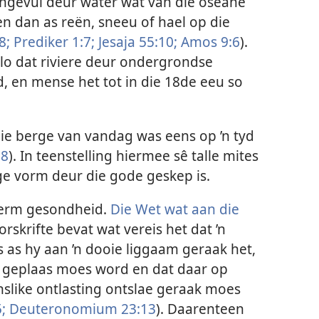
angevul deur water wat van die oseane
 dan as reën, sneeu of hael op die
8;
Prediker 1:7;
Jesaja 55:10;
Amos 9:6
).
lo dat riviere deur ondergrondse
 en mense het tot in die 18de eeu so
die berge van vandag was eens op ’n tyd
8
). In teenstelling hiermee sê talle mites
ige vorm deur die gode geskep is.
kerm gesondheid.
Die Wet wat aan die
rskrifte bevat wat vereis het dat ’n
as hy aan ’n dooie liggaam geraak het,
 geplaas moes word en dat daar op
slike ontlasting ontslae geraak moes
;
Deuteronomium 23:13
). Daarenteen