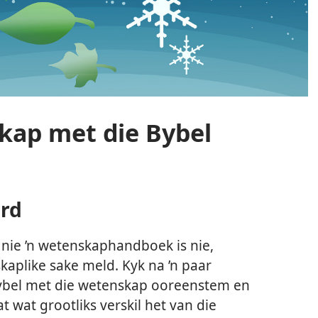
kap met die Bybel
ord
t nie ’n wetenskaphandboek is nie,
kaplike sake meld. Kyk na ’n paar
Bybel met die wetenskap ooreenstem en
t wat grootliks verskil het van die