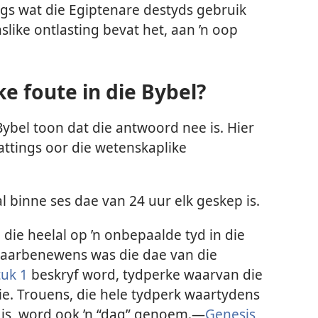
gs wat die Egiptenare destyds gebruik
like ontlasting bevat het, aan ’n oop
e foute in die Bybel?
Bybel toon dat die antwoord nee is. Hier
ttings oor die wetenskaplike
l binne ses dae van 24 uur elk geskep is.
die heelal op ’n onbepaalde tyd in die
Daarbenewens was die dae van die
tuk 1
beskryf word, tydperke waarvan die
e. Trouens, die hele tydperk waartydens
 is, word ook ’n “dag” genoem.—
Genesis