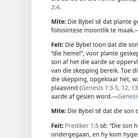
2:4
.
Mite:
Die Bybel sê dat plante g
fotosintese moontlik te maak.
Feit:
Die Bybel toon dat die son
“die hemel”, voor plante geskep
son af het die aarde se oppervl
van die skepping bereik. Toe d
die skepping, opgeklaar het, w
plaasvind (
Genesis 1:3-5,
12, 13
aarde af gesien word.—
Genesi
Mite:
Die Bybel sê dat die son 
Feit:
Prediker 1:5
sê: “Die son 
ondergegaan, en hy kom hygend