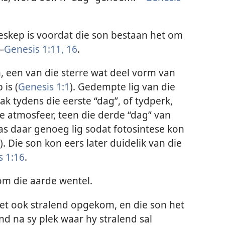
eskep is voordat die son bestaan het om
—
Genesis 1:11,
16
.
, een van die sterre wat deel vorm van
 is (
Genesis 1:1
). Gedempte lig van die
ak tydens die eerste “dag”, of tydperk,
ie atmosfeer, teen die derde “dag” van
as daar genoeg lig sodat fotosintese kon
). Die son kon eers later duidelik van die
s 1:16
.
om die aarde wentel.
het ook stralend opgekom, en die son het
 na sy plek waar hy stralend sal