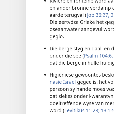
Riviere en fonteine word a
en ander bronne verdamp en
aarde terugval (
Job 36:27, 2
Die eertydse Grieke het geg
oseaanwater aangevul word,
geglo.
Die berge styg en daal, en 
onder die see (
Psalm 104:6,
dat die berge in hulle huid
Higiëniese gewoontes bes
nasie Israel
gegee is, het voo
persoon sy hande moes was 
dat siekes onder kwarantyn
doeltreffende wyse van men
word (
Levitikus 11:28;
13:1-5