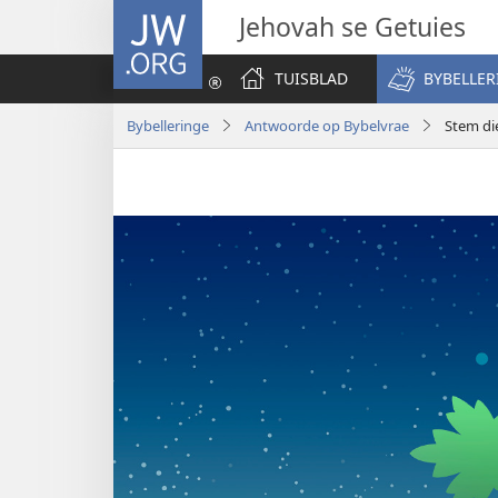
JW.ORG
Jehovah se Getuies
TUISBLAD
BYBELLER
Bybelleringe
Antwoorde op Bybelvrae
Stem di