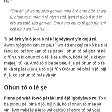
fẹ́?
a
“Èmi àti ìyàwó mi sọ̀rọ̀ gan-an nípa ọ̀rọ̀ ọmọ bíbí. Ó wù
ú, ohun tó sì máa ń rò nìyẹn ṣáá, ìyẹn sì túbọ̀ ń mú kí
èrò wa yàtọ̀ síra gan-an. Èmi ò mọ ẹni tó fẹ́ gbà fún ẹnì
kejì nínú wa.”​—Alex.
Ti pé èrò yín ò jọra ò ní kí ìgbéyàwó yín dojú rú.
Àwọn ọ̀jọ̀gbọ́n kan sọ pé, tí ìwọ àti ẹnì kejì rẹ kò bá ti lè
fẹnu kò lórí ọ̀rọ̀ kan tó ṣe pàtàkì, ohun tó bá gbà ni kó
o fún un kí ohun tó o fẹ́ lè tẹ̀ ẹ́ lọ́wọ́, kódà bó jẹ́ kí ẹ̀yin
méjèèjì tú ká. Àmọ́ tó o bá ṣe bẹ́ẹ̀, á jẹ́ pé ohun tó o fẹ́
lo kà sí pàtàkì ju ẹ̀jẹ́ tó o jẹ́ fún Ọlọ́run pé bíná ń jó, bíjì
ń jà, kò sóhun tó máa yà yín.
Ohun tó o lè ṣe
Pinnu pé wàá fọwọ́ pàtàkì mú ẹ̀jẹ́ ìgbéyàwó rẹ.
Tó o
bá pinnu pé, bíná ń jó, bíjì ń jà, kò sí ohun tó máa yà
yín, ẹ̀yin méjèèjì á lè jọ wá ojútùú sí ìṣòro tó bá yọjú.