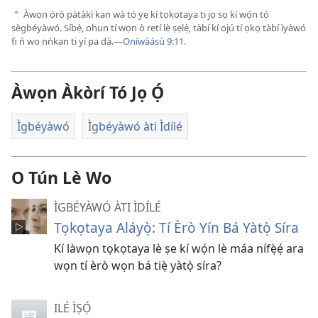
Àwọn ọ̀rọ̀ pàtàkì kan wà tó yẹ kí tọkọtaya ti jọ sọ kí wọ́n tó
a
ṣègbéyàwó. Síbẹ̀, ohun tí wọn ò retí lè ṣẹlẹ̀, tàbí kí ojú tí ọkọ tàbí ìyàwó
fi ń wo nǹkan ti yí pa dà.​—
Oníwàásù 9:11
.
Àwọn Àkòrí Tó Jọ Ọ́
Ìgbéyàwó
Ìgbéyàwó àti Ìdílé
O Tún Lè Wo
ÌGBÉYÀWÓ ÀTI ÌDÍLÉ
Tọkọtaya Aláyọ̀: Tí Èrò Yín Bá Yàtọ̀ Síra
Kí làwọn tọkọtaya lè ṣe kí wọ́n lè máa nífẹ̀ẹ́ ara
wọn tí èrò wọn bá tiẹ̀ yàtọ̀ síra?
ILÉ ÌṢỌ́