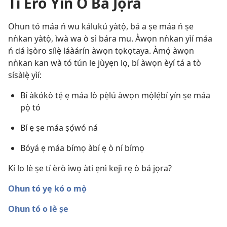
Tí Èrò Yín Ò Bá Jọra
Ohun tó máa ń wu kálukú yàtọ̀, bá a ṣe máa ń ṣe
nǹkan yàtọ̀, ìwà wa ò sì bára mu. Àwọn nǹkan yìí máa
ń dá ìṣòro sílẹ̀ láàárín àwọn tọkọtaya. Àmọ́ àwọn
nǹkan kan wà tó tún le jùyẹn lọ, bí àwọn èyí tá a tò
sísàlẹ̀ yìí:
Bí àkókò tẹ́ ẹ máa lò pẹ̀lú àwọn mọ̀lẹ́bí yín ṣe máa
pọ̀ tó
Bí ẹ ṣe máa ṣọ́wó ná
Bóyá ẹ máa bímọ àbí ẹ ò ní bímọ
Kí lo lè ṣe tí èrò ìwọ àti ẹnì kejì rẹ ò bá jọra?
Ohun tó yẹ kó o mọ̀
Ohun tó o lè ṣe