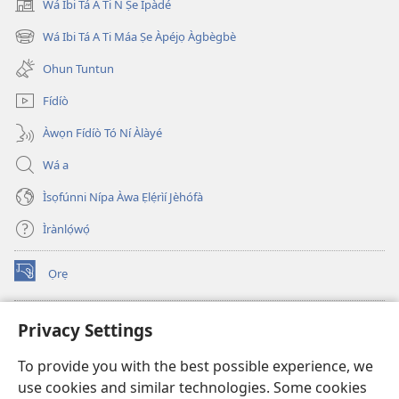
Wá Ibi Tá A Ti Ń Ṣe Ìpàdé
(opens
new
Wá Ibi Tá A Ti Máa Ṣe Àpéjọ Àgbègbè
(opens
window)
new
Ohun Tuntun
window)
Fídíò
Àwọn Fídíò Tó Ní Àlàyé
Wá a
Ìsọfúnni Nípa Àwa Ẹlẹ́rìí Jèhófà
Ìrànlọ́wọ́
Ọrẹ
(opens
new
window)
ÀKÁ ÌWÉ ORÍ ÍŃTÁNẸ́Ẹ̀TÌ TI Watchtower™
Privacy Settings
(opens
new
®
JW Hub
To provide you with the best possible experience, we
window)
(opens
use cookies and similar technologies. Some cookies
new
®