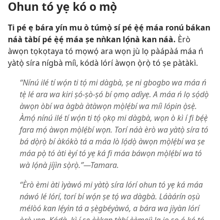
Ohun tó yẹ kó o mọ̀
Ti pé ẹ bára yín mu ò túmọ̀ sí pé ẹ̀ẹ́ máa ronú bákan
náà tàbí pé ẹ̀ẹ́ máa ṣe nǹkan lọ́nà kan náà.
Èrò
àwọn tọkọtaya tó mọwọ́ ara wọn jù lọ pàápàá máa ń
yàtọ̀ síra nígbà míì, kódà lórí àwọn ọ̀rọ̀ tó ṣe pàtàkì.
“Nínú ilé tí wọ́n ti tọ́ mi dàgbà, ṣe ni gbogbo wa máa ń
tẹ̀ lé ara wa kiri ṣó-ṣò-ṣó bí ọmọ adìyẹ. A máa ń lọ sọ́dọ̀
àwọn òbí wa àgbà àtàwọn mọ̀lẹ́bí wa míì lópin ọ̀sẹ̀.
Àmọ́ nínú ilé tí wọ́n ti tọ́ ọkọ mi dàgbà, wọn ò kì í fi bẹ́ẹ̀
fara mọ́ àwọn mọ̀lẹ́bí wọn. Torí náà èrò wa yàtọ̀ síra tó
bá dọ̀rọ̀ bí àkókò tá a máa lò lọ́dọ̀ àwọn mọ̀lẹ́bí wa ṣe
máa pọ̀ tó àti èyí tó yẹ ká fi máa báwọn mọ̀lẹ́bí wa tó
wà lọ́nà jíjìn sọ̀rọ̀.”​—Tamara.
“Èrò èmi àti ìyàwó mi yàtọ̀ síra lórí ohun tó yẹ ká máa
náwó lé lórí, torí bí wọ́n ṣe tọ́ wa dàgbà. Láàárín oṣù
mélòó kan lẹ́yìn tá a ṣègbéyàwó, a bára wa jiyàn lórí