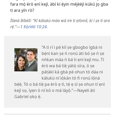
fara mọ́ èrò ẹnì kejì, àbí kí ẹ̀yin méjèèjì kúkú jọ gba
ti ara yín rò?
Ìlànà Bíbélì: “Kí kálukú máa wá ire ti ẹlòmíì, kì í ṣe ti ara
rẹ̀.”​—
1 Kọ́ríńtì 10:24
.
“A ti rí i pé kìí ṣe gbogbo ìgbà ni
bẹ́nì kan ṣe ń ronú àti bó ṣe ń ṣe
nǹkan máa ń bá ti ẹnì kejì mu. Tí
èrò wa bá tiẹ̀ yàtọ̀ síra, ó ṣe
pàtàkì ká gbà pé ohun tó dáa ni
kálukú ní lọ́kàn tó fi ronú lọ́nà
bẹ́ẹ̀. Tó o bá tiẹ̀ pa èrò ẹ tì, tẹ́ ẹ sì ṣe ohun tí ẹnì
kejì sọ, ìyẹn ò ní kó o má láyọ̀.”​—Nayeli àti
Gabriel ọkọ ẹ̀.