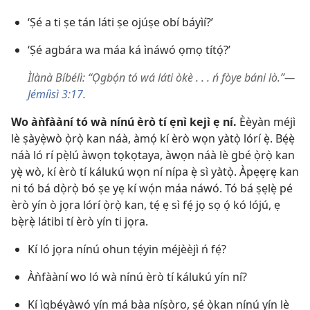
‘Ṣé a ti ṣe tán láti ṣe ojúṣe obí báyìí?’
‘Ṣé agbára wa máa ká ìnáwó ọmọ títọ́?’
Ìlànà Bíbélì: “Ọgbọ́n tó wá láti òkè . . . ń fòye báni lò.”​—
Jémíìsì 3:17
.
Wo àǹfààní tó wà nínú èrò tí ẹnì kejì ẹ ní.
Èèyàn méjì
lè ṣàyẹ̀wò ọ̀rọ̀ kan náà, àmọ́ kí èrò wọn yàtọ̀ lórí ẹ̀. Bẹ́ẹ̀
náà ló rí pẹ̀lú àwọn tọkọtaya, àwọn náà lè gbé ọ̀rọ̀ kan
yẹ̀ wò, kí èrò tí kálukú wọn ní nípa ẹ̀ sì yàtọ̀. Àpẹẹrẹ kan
ni tó bá dọ̀rọ̀ bó ṣe yẹ kí wọ́n máa náwó. Tó bá ṣẹlẹ̀ pé
èrò yín ò jọra lórí ọ̀rọ̀ kan, tẹ́ ẹ sì fẹ́ jọ sọ ọ́ kó lójú, ẹ
bẹ̀rẹ̀ látibi tí èrò yín ti jọra.
Kí ló jọra nínú ohun tẹ́yin méjèèjì ń fẹ́?
Àǹfààní wo ló wà nínú èrò tí kálukú yín ní?
Kí ìgbéyàwó yín má bàa níṣòro, ṣé ọ̀kan nínú yín lè