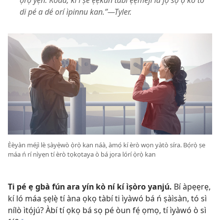
ọ̀rọ̀ yẹn. Kódà, kì í ṣe ẹ̀ẹ̀kan tàbí ẹ̀ẹ̀mejì la jọ sọ ọ́ kó tó
di pé a dé orí ìpinnu kan.”​—Tyler.
Èèyàn méjì lè ṣàyẹ̀wò ọ̀rọ̀ kan náà, àmọ́ kí èrò wọn yàtò síra. Bọ́rọ̀ ṣe
máa ń rí nìyẹn tí èrò tọkọtaya ò bá jọra lórí ọ̀rọ̀ kan
Ti pé ẹ gbà fún ara yín kò ní kí ìṣòro yanjú.
Bí àpẹẹrẹ,
kí ló máa ṣẹlẹ̀ tí àna ọkọ tàbí ti ìyàwó bá ń ṣàìsàn, tó sì
nílò ìtọ́jú? Àbí tí ọkọ bá sọ pé òun fẹ́ ọmọ, tí ìyàwó ò sì