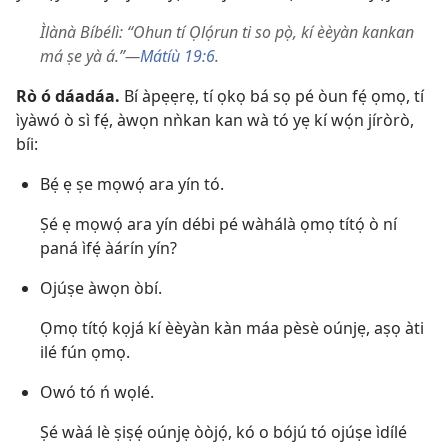
Ìlànà Bíbélì: “Ohun tí Ọlọ́run ti so pọ̀, kí èèyàn kankan
má ṣe yà á.”​—
Mátíù 19:6
.
Rò ó dáadáa.
Bí àpẹẹrẹ, tí ọkọ bá sọ pé òun fẹ́ ọmọ, tí
ìyàwó ò sì fẹ́, àwọn nǹkan kan wà tó yẹ kí wọ́n jíròrò,
bíi:
Bẹ́ ẹ ṣe mọwọ́ ara yín tó.
Ṣé ẹ mọwọ́ ara yín débi pé wàhálà ọmọ títọ́ ò ní
paná ìfẹ́ àárín yín?
Ojúṣe àwọn òbí.
Ọmọ títọ́ kọjá kí èèyàn kàn máa pèsè oúnjẹ, aṣọ àti
ilé fún ọmọ.
Owó tó ń wọlé.
Ṣé wàá lè ṣiṣẹ́ oúnjẹ òòjọ́, kó o bójú tó ojúṣe ìdílé