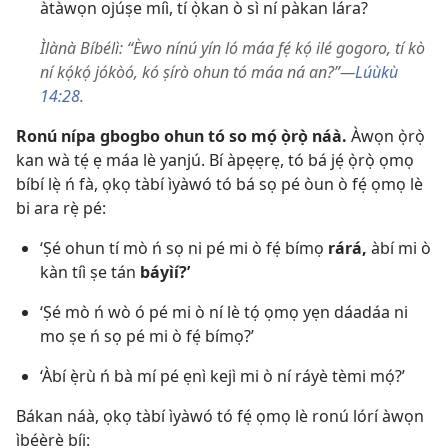
àtàwọn ojúṣe míì, tí ọ̀kan ò sì ní pàkan lára?
Ìlànà Bíbélì: “Èwo nínú yín ló máa fẹ́ kọ́ ilé gogoro, tí kò
ní kọ́kọ́ jókòó, kó ṣírò ohun tó máa ná an?”​—
Lúùkù
14:28
.
Ronú nípa gbogbo ohun tó so mọ́ ọ̀rọ̀ náà.
Àwọn ọ̀rọ̀
kan wà tẹ́ ẹ máa lè yanjú. Bí àpẹẹrẹ, tó bá jẹ́ ọ̀rọ̀ ọmọ
bíbí lẹ̀ ń fà, ọkọ tàbí ìyàwó tó bá sọ pé òun ò fẹ́ ọmọ lè
bi ara rẹ̀ pé:
‘Ṣé ohun tí mò ń sọ ni pé mi ò fẹ́ bímọ
rárá,
àbí mi ò
kàn tíì ṣe tán
báyìí?’
‘Ṣé mò ń wò ó pé mi ò ní lè tọ́ ọmọ yẹn dáadáa ni
mo ṣe ń sọ pé mi ò fẹ́ bímọ?’
‘Àbí ẹ̀rù ń bà mí pé ẹnì kejì mi ò ní ráyè tèmi mọ́?’
Bákan náà, ọkọ tàbí ìyàwó tó fẹ́ ọmọ lè ronú lórí àwọn
ìbéèrè bíi: