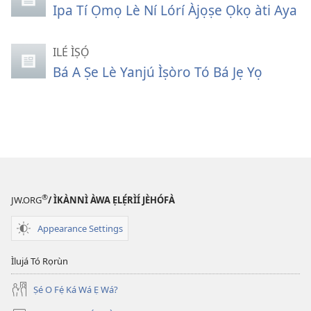
Ipa Tí Ọmọ Lè Ní Lórí Àjọṣe Ọkọ àti Aya
ILÉ ÌṢỌ́
Bá A Ṣe Lè Yanjú Ìṣòro Tó Bá Jẹ Yọ
®
JW.ORG
/ ÌKÀNNÌ ÀWA ẸLẸ́RÌÍ JÈHÓFÀ
Appearance Settings
Ìlujá Tó Rọrùn
Ṣé O Fẹ́ Ká Wá Ẹ Wá?