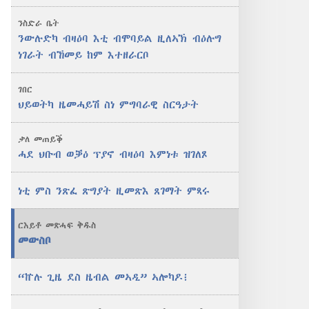
ስነ
ንስድራ ቤት
ምግባራዊ
ንውሉድካ ብዛዕባ እቲ ብሞባይል ዚለኣኽ ብዕሉግ
ስርዓታት
ነገራት ብኸመይ ከም እተዘራርቦ
ገበር
ህይወትካ ዜመሓይሽ ስነ ምግባራዊ ስርዓታት
ቃለ መጠይቕ
ሓደ ህቡብ ወቓዕ ፕያኖ ብዛዕባ እምነቱ ዝገለጾ
ነቲ ምስ ንጽፈ ጽግያት ዚመጽእ ጸገማት ምጻሩ
ርእይቶ መጽሓፍ ቅዱስ
መውስቦ
“ኵሉ ጊዜ ደስ ዜብል መኣዲ” ኣሎካዶ፧