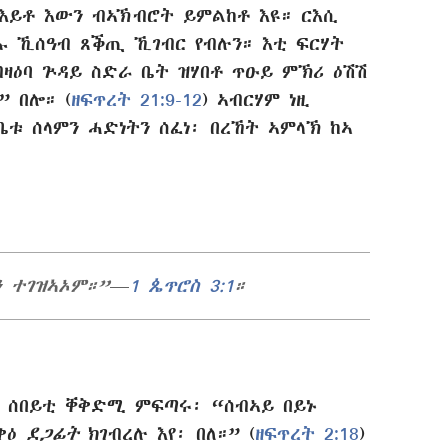
ርእይቶ እውን ብኣኽብሮት ይምልከቶ እዩ። ርእሲ
ኡ ኺሰዓብ ጸቕጢ ኺገብር የብሉን። እቲ ፍርሃት
ብዛዕባ ጕዳይ ስድራ ቤት ዝሃበቶ ጥዑይ ምኽሪ ዕሽሽ
” በሎ። (
ዘፍጥረት 21:9-12
) ኣብርሃም ነዚ
ቤቱ ሰላምን ሓድነትን ሰፈነ፡ በረኸት ኣምላኽ ከኣ
ን ተገዝኣኦም።”
—
1 ጴጥሮስ 3:1
።
 ሰበይቲ ቐቅድሚ ምፍጣሩ፡ “ሰብኣይ በይኑ
በቅዕ
ደጋፊት
ክገብረሉ እየ፡ በለ።” (
ዘፍጥረት 2:18
)