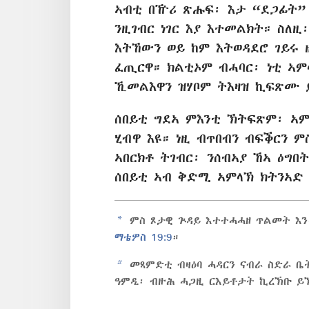
ኣብቲ በዅሪ ጽሑፍ፡ እታ “ደጋፊት”
ንዚገብር ነገር እያ እተመልክት። ስለዚ
እትኸውን ወይ ከም እትወዳደሮ ገይሩ 
ፈጢርዋ። ክልቲኦም ብሓባር፡ ነቲ ኣ
ኺመልእዋን ዝሃቦም ትእዛዝ ኪፍጽሙ 
ሰበይቲ ግደኣ ምእንቲ ኽትፍጽም፡ ኣ
ሂብዋ እዩ። ነዚ ብጥበብን ብፍቕርን 
ኣበርክቶ ትገብር፡ ንሰብኣያ ኸኣ ዕግበ
ሰበይቲ ኣብ ቅድሚ ኣምላኽ ክትንኣድ
a
ምስ ጾታዊ ጕዳይ እተተሓሓዘ ጥልመት እን
ማቴዎስ 19:9
።
b
መጻምድቲ ብዛዕባ ሓዳርን ናብራ ስድራ ቤ
ዓምዲ፡ ብዙሕ ሓጋዚ ርእይቶታት ኪረኽቡ ይ