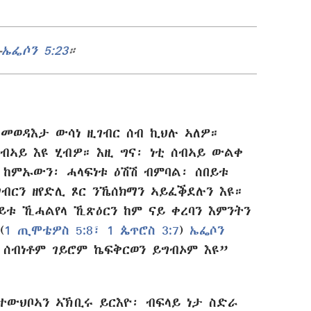
—
ኤፌሶን 5:23
።
መወዳእታ ውሳነ ዚገብር ሰብ ኪህሉ ኣለዎ።
ብኣይ እዩ ሂብዎ። እዚ ግና፡ ነቲ ሰብኣይ ውልቀ
 ከምኡውን፡ ሓላፍነቱ ዕሽሽ ብምባል፡ ሰበይቱ
ብርን ዘየድሊ ጾር ንኼሰክማን ኣይፈቕደሉን እዩ።
ይቱ ኺሓልየላ ኺጽዕርን ከም ናይ ቀረባን እምንትን
(
1 ጢሞቴዎስ 5:8፣
1 ጴጥሮስ 3:7
)
ኤፌሶን
ከም ሰብነቶም ገይሮም ኬፍቅርወን ይግብኦም እዩ”
 ተውህቦኣን ኣኽቢሩ ይርእዮ፡ ብፍላይ ነታ ስድራ