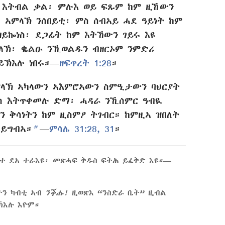
 እትብል ቃል፡ ምሉእ ወይ ፍጹም ከም ዚኸውን
፡ ኣምላኽ ንሰበይቲ፡ ምስ ሰብኣይ ሓደ ዓይነት ከም
ዘይኰነስ፡ ደጋፊት ከም እትኸውን ገይሩ እዩ
ምላኽ፡ ቈልዑ ንኺወልዱን ብዘርኦም ንምድሪ
ይኽእሉ ነበሩ።—
ዘፍጥረት 1:28
።
ምላኽ ኣካላውን ኣእምሮኣውን ስምዒታውን ባህርያት
ምስ እትጥቀመሉ ድማ፡ ሓዳራ ንኺሰምር ዓብዪ
ትን ቅሳነትን ከም ዚስምዖ ትገብር። ከምዚኣ ዝበለት
b
 ይግብኣ።
—
ምሳሌ 31:28,
31
።
ተ ደኣ ተራእዩ፡ መጽሓፍ ቅዱስ ፍትሕ ይፈቅድ እዩ።—
ትን ካብቲ ኣብ
ንቕሑ!
ዚወጽእ “ንስድራ ቤት” ዚብል
ኽእሉ እዮም።