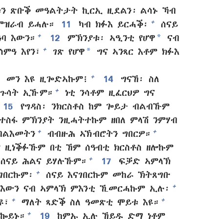
ን ጽቡቕ መዓልትታት ኪርኢ ዚደልን፡ ልሳኑ ኻብ
+
ምዝራብ ይሓሉ።
11
ካብ ክፉእ ይርሓቕ፡
ሰናይ
*
+
ባ እውን።
12
ምኽንያቱ፡ ኣዒንቲ የሆዋ
ናብ
*
+
ሰምዓ እየን፣
ገጽ የሆዋ
ግና ኣንጻር እቶም ክፉእ
+
፡ መን እዩ ዚጐድኣኩም፧
14
ግናኸ፡ ስለ
+
ሕጉሳት ኢኹም።
ነቲ ንሳቶም ዚፈርህዎ ግና
15
የግዳስ፡ ንክርስቶስ ከም ጐይታ ብልብኹም
 ተስፋ ምኽንያት ንዚሓትተኩም ዘበለ ምላሽ ንምሃብ
+
+
ብልእመትን
ብብዙሕ ኣኽብሮትን ግበርዎ።
ም ዚነቕፉኹም በቲ ኸም ሰዓብቲ ክርስቶስ ዘሎኩም
+
ሰናይ ሕልና ይሃሉኹም።
17
ፍቓድ ኣምላኽ
+
ገበርኩም፡
ሰናይ እናገበርኩም መከራ ኽትጸግቡ
+
 እውን ናብ ኣምላኽ ምእንቲ ኺመርሓኩም ኢሉ፡
+
+
ዩ፣
ማለት ጻድቕ ስለ ዓመጽቲ ሞይቱ እዩ።
+
 ኰይኑ።
19
ከምኡ ኢሉ ኸይዱ ድማ ነቶም