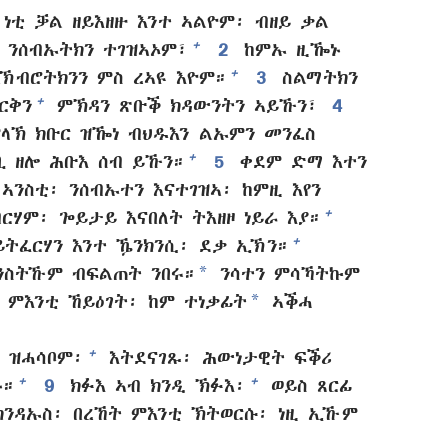
ነቲ ቓል ዘይእዘዙ እንተ ኣልዮም፡ ብዘይ ቃል
+
ንሰብኡትክን ተገዝኣኦም፣
2
ከምኡ ዚዀኑ
+
ኣኽብሮትክንን ምስ ረኣዩ እዮም።
3
ስልማትክን
+
ርቅን
ምኽዳን ጽቡቕ ክዳውንትን ኣይኹን፣
4
ላኽ ክቡር ዝዀነ ብህዱእን ልኡምን መንፈስ
+
ቢ ዘሎ ሕቡእ ሰብ ይኹን።
5
ቀደም ድማ እተን
ኣንስቲ፡ ንሰብኡተን እናተገዝኣ፡ ከምዚ እየን
+
ርሃም፡ ጐይታይ እናበለት ትእዘዞ ነይራ እያ።
+
ዘይትፈርሃን እንተ ዄንክንሲ፡ ደቃ ኢኽን።
*
ንስትኹም ብፍልጠት ንበሩ።
ንሳተን ምሳኻትኩም
*
ምእንቲ ኸይዕገት፡ ከም ተነቃፊት
ኣቕሓ
+
 ዝሓሳቦም፡
እትደናገጹ፡ ሕውነታዊት ፍቕሪ
+
+
።
9
ክፉእ ኣብ ክንዲ ኽፉእ፡
ወይስ ጸርፊ
ንዳኡስ፡ በረኸት ምእንቲ ኽትወርሱ፡ ነዚ ኢኹም