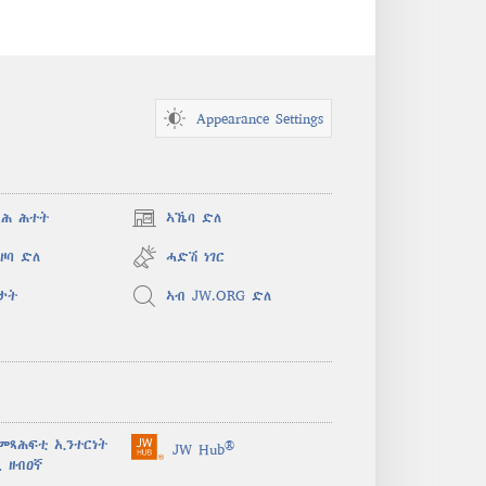
Appearance Settings
ጻሕ ሕተት
ኣኼባ ድለ
(opens
new
ዞባ ድለ
ሓድሽ ነገር
window)
ታት
ኣብ JW.ORG ድለ
መጻሕፍቲ ኢንተርነት
®
JW Hub
(opens
 ዘብዐኛ
new