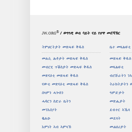
®
JW.ORG
/ ወግዓዊ ወብ ሳይት ናይ የሆዋ መሰኻኽር
ትምህርትታት መጽሓፍ ቅዱስ
ቤተ መጻሕፍቲ
መልሲ ሕቶታት መጽሓፍ ቅዱስ
መጽሓፍ ቅዱስ
መብርሂ ጥቕስታት መጽሓፍ ቅዱስ
መጻሕፍቲ
መጽናዕቲ መጽሓፍ ቅዱስ
ብሮሹራትን ን
ናውቲ መጽናዕቲ መጽሓፍ ቅዱስ
ትራክትታትን 
ሰላምን ሓጐስን
ዓምድታት
ሓዳርን ስድራ ቤትን
መጽሔታት
መንእሰያት
ደብተር ኣኼባ
ቈልዑ
መደባት
እምነት ኣብ ኣምላኽ
መሐበሪታት