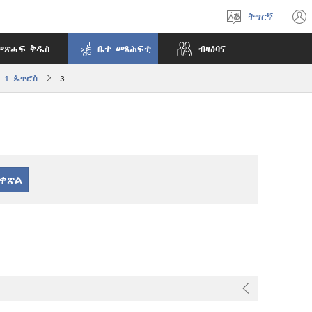
ትግርኛ
ቋንቋ
ምረጽ
መጽሓፍ ቅዱስ
ቤተ መጻሕፍቲ
ብዛዕባና
1 ጴጥሮስ
3