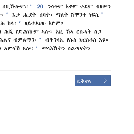
+
ቲ ሰቢኹሎም።
20
ንሳቶም እቶም ቀደም ብዘመን
*
*
ሎ፡
እታ ሒደት ሰባት፡ ማለት ሸሞንተ ነፍሲ
+
ሕ ከላ፡
ዘይተኣዘዙ እዮም።
 ሕጂ የድሕነኩም ኣሎ፣ እዚ ኸኣ ርስሓት ስጋ
+
 ሕልና ብምልማን፡
ብትንሳኤ የሱስ ክርስቶስ እዩ።
+
ን ኣምላኽ ኣሎ፣
መላእኽትን ስልጣናትን
ዚቕጽል