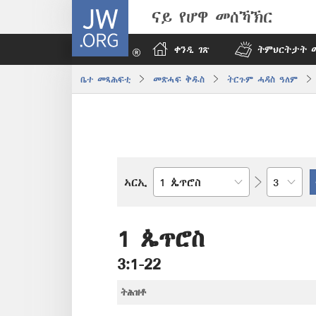
JW.ORG
ናይ የሆዋ መሰኻኽር
ቀንዲ ገጽ
ትምህርትታት 
ቤተ መጻሕፍቲ
መጽሓፍ ቅዱስ
ትርጉም ሓዳስ ዓለም
ምዕራፍ
ኣርኢ
መጻሕፍቲ
መጽሓፍ
ቅዱስ
1 ጴጥሮስ
3:1-22
ትሕዝቶ