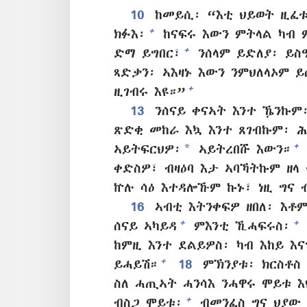
10
ከመይሲ፡ “እቲ ህይወት ዚፈቱ
+
ክፉእ፡
ከናፍሩ እውን ምትላል ካብ 
+
ድማ ይግበር፣
ንሰላም ይድለያ፡ ይስዓ
ጻድቃን፡ ኣእዛኑ እውን ንምህለላኦም ይ
+
ዚገብሩ እዩ።”
13
ንሰናይ ቀናኣት እንተ ዄንኩም
ጽድቂ መከራ እኳ እንተ ጸገብኩም፡ 
*
+
ኣይትፍርህዎ፡
ኣይትረበሹ እውን።
ቀድስዎ፣ ብዛዕባ እታ ኣባኻትኩም ዘላ
ኵሉ ሳዕ እተዳሎኹም ኩኑ፣ ነዚ ግና 
16
ኣብቲ እትንቀፍዎ ዘበለ፡ እቶ
+
+
ሰናይ ኣካይዳ
ምእንቲ ኺሓፍሩስ፡
ከምዚ እንተ ደልይዎስ፡ ካብ እከይ እና
+
ይሓይሽ።
18
ምኽንያቱ፡ ክርስቶስ
ስለ ሓጢኣት ሓንሳእ ንሓዋሩ ሞይቱ እ
+
ብስጋ ሞይቱ፡
ብመንፈስ ግና ህያው