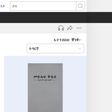
እቶ
(opens
ድለ
new
window)
እተንብበሉ ቛንቋ፦