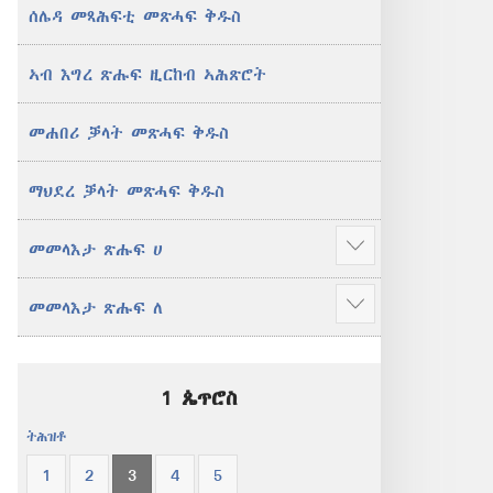
ሰሌዳ መጻሕፍቲ መጽሓፍ ቅዱስ
ኣብ እግረ ጽሑፍ ዚርከብ ኣሕጽሮት
መሐበሪ ቓላት መጽሓፍ ቅዱስ
ማህደረ ቓላት መጽሓፍ ቅዱስ
መመላእታ ጽሑፍ ሀ
Show
more
መመላእታ ጽሑፍ ለ
Show
more
1 ጴጥሮስ
ትሕዝቶ
1
2
3
4
5