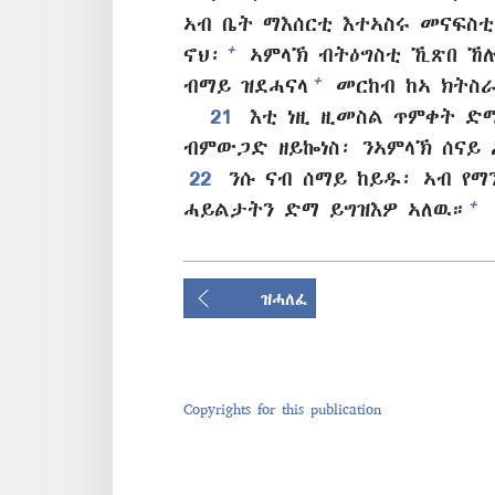
ኣብ ቤት ማእሰርቲ እተኣስሩ መናፍስ
+
ኖህ፡
ኣምላኽ ብትዕግስቲ ኺጽበ ኸ
+
ብማይ ዝደሓናላ
መርከብ ከኣ ክትስራ
21
እቲ ነዚ ዚመስል ጥምቀት ድማ
ብምውጋድ ዘይኰነስ፡ ንኣምላኽ ሰናይ
22
ንሱ ናብ ሰማይ ከይዱ፡ ኣብ የማ
+
ሓይልታትን ድማ ይግዝእዎ ኣለዉ።
ዝሓለፈ
Copyrights for this publication