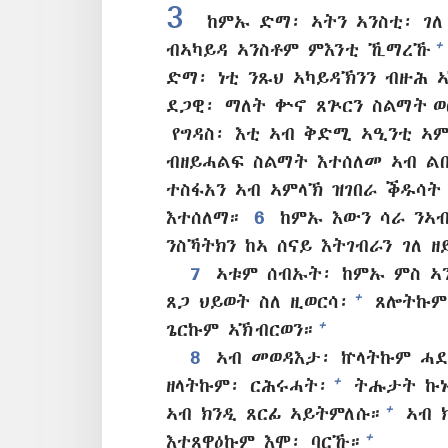
3
ከምኡ ድማ፡ ኣትን ኣንስቲ፡ ገለ 
+
ብኣካይዳ ኣንስቶም ምእንቲ ኺማረኹ
ድማ፡ ነቲ ንጹህ ኣካይዳኽንን ብዙሕ 
ደጋዊ፡ ማለት ቍኖ ጸጕርን ስልማት ወ
የግዳስ፡ እቲ ኣብ ቅድሚ ኣዒንቲ ኣም
ብዘይሓልፍ ስልማት እተሰለመ ኣብ ል
ተስፋአን ኣብ ኣምላኽ ዝገበራ ቕዱሳት 
እተሰለማ።
6
ከምኡ እውን ሳራ ንኣብ
ንስኻትክን ከኣ ሰናይ እትገብራን ገለ 
7
ኣቱም ሰብኡት፡ ከምኡ ምስ ኣ
+
ጸጋ ህይወት ስለ ዚወርሳ፡
ጸሎትኩም 
+
ጌርኩም ኣኽብርወን።
8
ኣብ መወዳእታ፡ ኵላትኩም ሓደ
+
ዘላትኩም፡ ርሕሩሓት፡
ትሑታት ኩኑ
+
ኣብ ክንዲ ጸርፊ ኣይትምለሱ።
ኣብ ክ
+
እተጸዋዕኩም እሞ፡ ባርኹ።