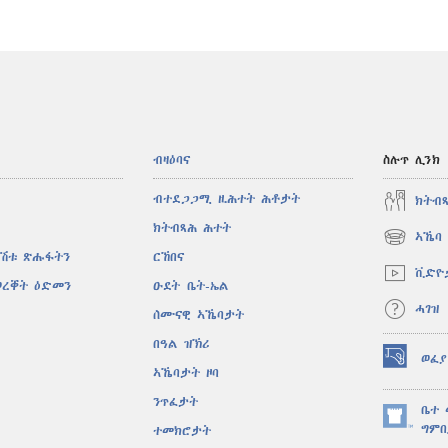
ብዛዕባና
ስሉጥ ሊንክ
ብተደጋጋሚ ዚሕተት ሕቶታት
ክትብ
ክትብጻሕ ሕተት
ኣኼባ 
(opens
ኣሽቱ ጽሑፋትን
ርኸበና
new
ቪድዮ
window)
ወረቐት ዕድመን
ዑደት ቤት-ኤል
ሓገዝ
ሰሙናዊ ኣኼባታት
በዓል ዝኽሪ
ወፈያ
(opens
ኣኼባታት ዞባ
new
ንጥፈታት
window)
ቤተ 
(opens
ግምቢ
ተመክሮታት
new