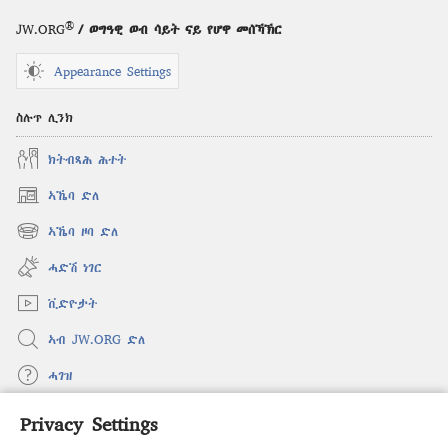
®
JW.ORG
/ ወግዓዊ ወብ ሳይት ናይ የሆዋ መሰኻኽር
Appearance Settings
ስሉጥ ሊንክ
ክትብጻሕ ሕተት
ኣኼባ ድለ
(opens
new
ኣኼባ ዞባ ድለ
(opens
window)
new
ሓድሽ ነገር
window)
ቪድዮታት
ኣብ JW.ORG ድለ
ሓገዝ
Privacy Settings
ወፈያ
(opens