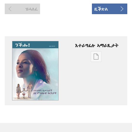
ዝሓለፈ
ዚቕጽል
እተራግፈሉ ኣማራጺታት
ዲጂታዊ
ሕታማት
ንምርጋፍ
ዚኸውን
ኣማራጺታት
ንቕሑ!
ህይወትካ
ዜመሓይሽ
ስነ
ምግባራዊ
ስርዓታት