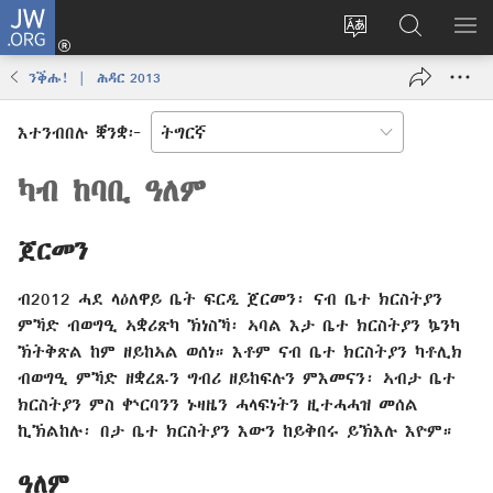
JW.ORG
እቶ
(opens
ቋንቋ
ኣብ
ዝር
new
ወብ
JW.ORG
ኣር
ንቕሑ! | ሕዳር 2013
window)
ሳይት
ድለ
ቀይር
እተንብበሉ ቛንቋ፦
ካብ ከባቢ ዓለም
ጀርመን
ብ2012 ሓደ ላዕለዋይ ቤት ፍርዲ ጀርመን፡ ናብ ቤተ ክርስትያን
ምኻድ ብወግዒ ኣቋሪጽካ ኽነስኻ፡ ኣባል እታ ቤተ ክርስትያን ኴንካ
ኽትቅጽል ከም ዘይከኣል ወሰነ። እቶም ናብ ቤተ ክርስትያን ካቶሊክ
ብወግዒ ምኻድ ዘቋረጹን ግብሪ ዘይከፍሉን ምእመናን፡ ኣብታ ቤተ
ክርስትያን ምስ ቍርባንን ኑዛዜን ሓላፍነትን ዚተሓሓዝ መሰል
ኪኽልከሉ፡ በታ ቤተ ክርስትያን እውን ከይቅበሩ ይኽእሉ እዮም።
ዓለም