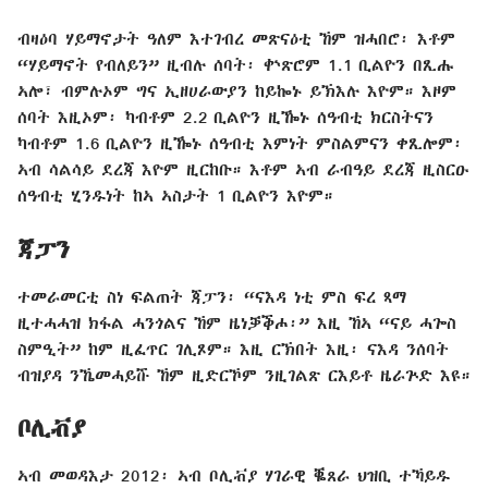
ብዛዕባ ሃይማኖታት ዓለም እተገብረ መጽናዕቲ ኸም ዝሓበሮ፡ እቶም
“ሃይማኖት የብለይን” ዚብሉ ሰባት፡ ቍጽሮም 1.1 ቢልዮን በጺሑ
ኣሎ፣ ብምሉኦም ግና ኢዘሀራውያን ከይኰኑ ይኽእሉ እዮም። እዞም
ሰባት እዚኦም፡ ካብቶም 2.2 ቢልዮን ዚዀኑ ሰዓብቲ ክርስትናን
ካብቶም 1.6 ቢልዮን ዚዀኑ ሰዓብቲ እምነት ምስልምናን ቀጺሎም፡
ኣብ ሳልሳይ ደረጃ እዮም ዚርከቡ። እቶም ኣብ ራብዓይ ደረጃ ዚስርዑ
ሰዓብቲ ሂንዱነት ከኣ ኣስታት 1 ቢልዮን እዮም።
ጃፓን
ተመራመርቲ ስነ ፍልጠት ጃፓን፡ “ናእዳ ነቲ ምስ ፍረ ጻማ
ዚተሓሓዝ ክፋል ሓንጎልና ኸም ዜነቓቕሖ፡” እዚ ኸኣ “ናይ ሓጐስ
ስምዒት” ከም ዚፈጥር ገሊጾም። እዚ ርኽበት እዚ፡ ናእዳ ንሰባት
ብዝያዳ ንኼመሓይሹ ኸም ዚድርኾም ንዚገልጽ ርእይቶ ዜራጕድ እዩ።
ቦሊቭያ
ኣብ መወዳእታ 2012፡ ኣብ ቦሊቭያ ሃገራዊ ቘጸራ ህዝቢ ተኻይዱ