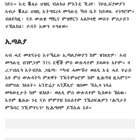
ነይሩ። እቲ ቘጸራ ህዝቢ ብልክዕ ምእንቲ ኺዕየ፡ ንቦሊቭያውያን
ኣብታ ቘጸራ ህዝቢ እትግበረላ መዓልቲ ኻብ ቤት ከይወጹ ተነግሮም።
ብዘይካዚ፡ ናይ ውልቂ ማኪና ምዝዋርን ኣልኮላዊ መስተ ምስታይን
ተኸልከለ፣ ዶባት እውን ተዓጽወ።
ኢጣልያ
ኣብ ሓደ መጽናዕቲ እተኻፈሉ ኢጣልያውያን ከም ዝገለጽዎ፡ ኣብ
መዓልቲ ብገምጋም ን15 ደቒቕ ምስ ውሉዳቶም ይጻወቱ እዮም።
ላ
ሪፓብሊካ
እትብሃል ጋዜጣ፡ “ካብ ሓሙሽተ ወለዲ እቲ ሓደ ጥራይ
እዩ ምስ ውሉዳትካ ምጽዋት ንኽትምህሮም ከም ዚሕግዝ ዚኣምን”
ብምባል ገለጸት። ኣንድሬያ ኣንጆሊኖ ዝስሙ ኽኢላ ነዳፊ
መጻወቲታት ከም ዝገለጾ፡ ወለዲ ምስ ውሉዳቶም ኪጻወቱ ኸለዉ፡
እቶም ቈልዑ ነቲ ናይ ምምሃዝ ክእለቶም ንኼስፍሕዎን ‘ሕግታት
ምኽባር ንኺምሃሩን’ ኪሕግዞም ይኽእል እዩ።