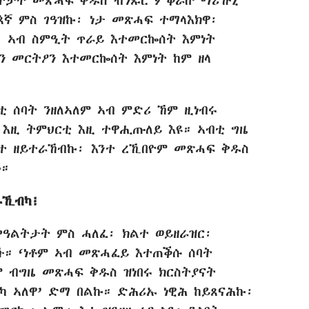
ትታት መጽሓፍ ቅዱስ ብንጹር ምቕራቡ ማሪኹኒ
ጳኛ ምስ ገዓዝኩ፡ ነታ መጽሓፍ ተማላእክዋ፡
፡ ኣብ ስምዒት ጥራይ እተመርኰሰት እምነት
ምን መርትዖን እተመርኰሰት እምነት ከም ዘላ
ቲ ሰባት ንዘለኣለም ኣብ ምድሪ ኸም ዚነብሩ
 እዚ ትምህርቲ እዚ ተዋሒጡለይ እዩ። ኣብቲ ግዜ
ንተ ዘይተራኸብኩ፡ እንተ ረኺበዮም መጽሓፍ ቅዱስ
ኩ።
ራኺብካ፧
ዓልትታት ምስ ሓለፈ፡ ክልተ ወይዘራዝር፡
ኹ። ‘ነቶም ኣብ መጽሓፈይ እተጠቕሱ ሰባት
ም ብግዜ መጽሓፍ ቅዱስ ዝነበሩ ክርስትያናት
ብካ ኣለዋ’ ድማ በልኩ። ድሕሪኡ ነዊሕ ከይጸናሕኩ፡