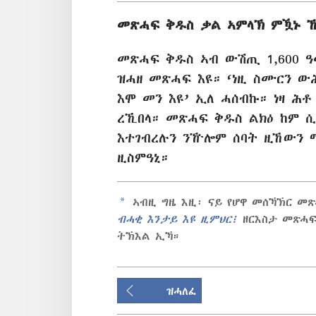
መጽሓፍ ቅዱስ ቃል ኣምላኽ ምዃኑ ኸም
መጽሓፍ ቅዱስ ኣብ ውሽጢ 1,600 ዓ
ዝሓዘ መጽሓፍ እዩ። ‘ነዚ ስሙርን 
እሞ መን እዩ’ ኢለ ሓሰብኩ። ነዛ ሕቶ
ረኺበላ። መጽሓፍ ቅዱስ ልክዕ ከም 
እተገብረሉን ንዅሎም ሰባት ዚኸውን 
ዚስምዓኒ።
a
ኣብዚ ግዜ እዚ፡ ናይ የሆዋ መሰኻኽር መ
ብሓቂ እንታይ እዩ ዚምህር፧
ዘርእስታ መጽሓፍ 
ትኽእል ኢኻ።
ዝሓለፈ