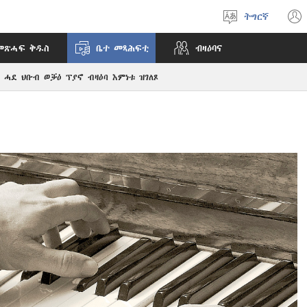
ትግርኛ
ቋንቋ
ምረጽ
መጽሓፍ ቅዱስ
ቤተ መጻሕፍቲ
ብዛዕባና
ሓደ ህቡብ ወቓዕ ፕያኖ ብዛዕባ እምነቱ ዝገለጾ