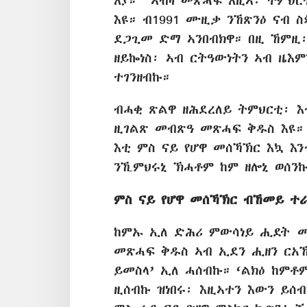
a
እያ።
ኣብዛ መጽሓፍ እዚኣ፡ ትምህር
እዩ። ብ1991 ሙዚቃ ንኸጽንዕ ናብ ስ
ደጋጊመ ድማ ኣንበብክዋ። በዚ ኸምዚ
ዘይኰነስ፡ ኣብ ርትዓውነትን ኣብ ዜእ
ተገንዘብኩ።
ብሓቂ ጽልዋ ዘሕደረለይ ትምህርቲ፡ እ
ዚገልጽ መብጽዓ መጽሓፍ ቅዱስ እዩ።
እቲ ምስ ናይ የሆዋ መሰኻኽር እኳ እ
ንኺምህሩኒ ኽሓቶም ከም ዘሎኒ ወሰን
ምስ ናይ የሆዋ መሰኻኽር ብኸመይ ተ
ከምኡ ኢለ ድሕሪ ምውሳነይ ሒደት መ
መጽሓፍ ቅዱስ ኣብ ኢደን ሒዘን ርአ
ይመስላ’ ኢለ ሓሰብኩ። ‘ልክዕ ከምቶ
ዚሰብኩ ዝነበሩ፡ እዚኣተን እውን ይሰ