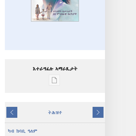
እተራግፈሉ ኣማራጺታት
ዲጂታዊ
ሕታማት
ንምርጋፍ
ዚኸውን
ትሕዝቶ
ኣማራጺታት
ዝሓለፈ
ዚቕጽል
ንቕሑ!
ህይወትካ
ካብ ከባቢ ዓለም
ዜመሓይሽ