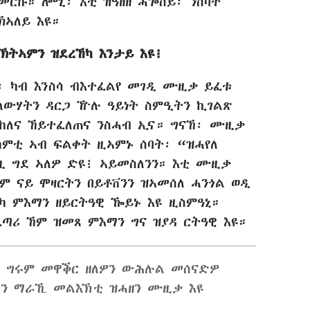
ጀመርኩ። ሎሚ፡ እቲ ዝዓዘዘ ሓጐሰይ፡ ንሰባት
ኽኣለይ እዩ።
ንኽትኣምን ዝደረኸካ እንታይ እዩ፧
፡ ካብ እንስሳ ብእተፈልየ መገዲ ሙዚቃ ይፈቱ
ለውሃትን ዳርጋ ዅሉ ዓይነት ስምዒትን ኪገልጽ
ከለና ኸይተፈለጠና ንስሓብ ኢና። ግናኸ፡ ሙዚቃ
ከምቲ ኣብ ፍልቀት ዚኣምኑ ሰባት፡ “ዝሓየለ
ዚ ግደ ኣለዎ ድዩ፧ ኣይመስለንን። እቲ ሙዚቃ
ም ናይ ሞዛርትን በይቶቨንን ዝኣመሰለ ሓንጎል ወዲ
ካ ምእማን ዘይርትዓዊ ዀይኑ እዩ ዚስምዓኒ።
ፈጣሪ ኸም ዝመጸ ምእማን ግና ዝያዳ ርትዓዊ እዩ።
ኒ ግሩም መዋቕር ዘለዎን ውሕሉል መሰናድዎ
ውን ማራኺ መልእኽቲ ዝሓዘን ሙዚቃ እዩ