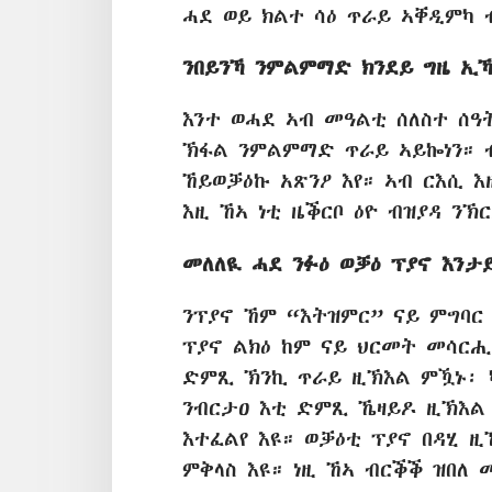
ሓደ ወይ ክልተ ሳዕ ጥራይ ኣቐዲምካ 
ንበይንኻ ንምልምማድ ክንደይ ግዜ ኢ
እንተ ወሓደ ኣብ መዓልቲ ሰለስተ ሰዓት
ኽፋል ንምልምማድ ጥራይ ኣይኰነን። ብ
ኸይወቓዕኩ አጽንዖ እየ። ኣብ ርእሲ እ
እዚ ኸኣ ነቲ ዜቕርቦ ዕዮ ብዝያዳ ንኽ
መለለዪ ሓደ ንፉዕ ወቓዕ ፕያኖ እንታ
ንፕያኖ ኸም “እትዝምር” ናይ ምግባር 
ፕያኖ ልክዕ ከም ናይ ህርመት መሳርሒ
ድምጺ ኽንኪ ጥራይ ዚኽእል ምዃኑ፡ 
ንብርታዐ እቲ ድምጺ ኼዛይዶ ዚኽእል
እተፈልየ እዩ። ወቓዕቲ ፕያኖ በዳሂ
ምቅላስ እዩ። ነዚ ኸኣ ብርቕቕ ዝበለ