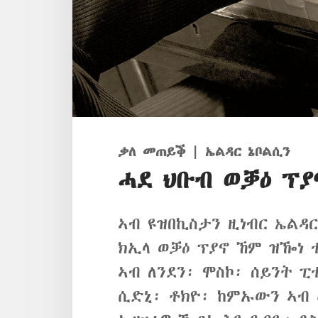
ቃለ መጠይቕ | ኤልዳር ኔቦልሲን
ሓደ ህቡብ ወቓዕ ፕያኖ
ኣብ ዩዝበኪስታን ዚነብር ኤልዳር
ክኢላ ወቓዕ ፕያኖ ኸም ዝዀነ 
ኣብ ለንደን፡ ሞስኮ፡ ሰይንት ፒ
ሲድኒ፡ ቶክዮ፡ ከምኡውን ኣብ 