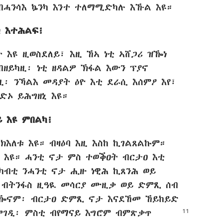
ብሓንሳእ ኴንካ እንተ ተለማሚድካሉ እኹል እዩ።
ኻ እተሕልፍ፧
 እዩ ዚወስደለይ፣ እዚ ኸኣ ነቲ ኣሸጋሪ ዝዀነ
ዘይካዚ፡ ነቲ ዘዳልዎ ኽፋል እውን ፕያኖ
ዚ፡ ንኻልእ መዳያት ዕዮ እቲ ደራሲ እሰምዖ እየ፣
ርድኦ ይሕግዘኒ እዩ።
ይ እዩ ምበልካ፧
ክእለቱ እዩ። ብዛዕባ እዚ እስከ ኪገልጸልኩም።
 እዩ። ሓንቲ ኖታ ምስ ተወቕዐት ብርታዐ እቲ
ካብቲ ንሓንቲ ኖታ ሒዙ ነዊሕ ኪጸንሕ ወይ
 ብትንፋስ ዚዓዪ መሳርያ ሙዚቃ ወይ ድምጺ ሰብ
 ዚዀኖም፡ ብርታዐ ድምጺ ኖታ እናደኸመ ኸይከይድ
 መገዲ፡ ምስቲ ብየማናይ እግሮም ብምጽቃጥ