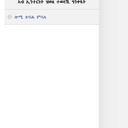
ኣብ ኢንተርነት ዝወጸ ተወሳኺ ዓንቀጻት
ሎሚ ጽባሕ ምባል