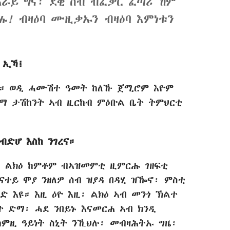
ሕራይ ግና፡ ደቂ ሰብ ብፈቃር ፈጣሪ ኸም
ሑ!
ብዛዕባ ሙዚቃኡን ብዛዕባ እምነቱን
 ኢኻ፧
ም። ወዲ ሓሙሽተ ዓመት ከለኹ ጀሚሮም እዮም
ማ ታሽከንት ኣብ ዚርከብ ምዕቡል ቤት ትምህርቲ
ብድሆ እስከ ንገረና።
። ልክዕ ከምቶም ብኣዝመምቲ ዚምርሑ ገዘፍቲ
ተይ ሞያ ንዘለዎ ሰብ ዝያዳ በዳሂ ዝዀኖ፡ ምስቲ
 እዩ። እዚ ዕዮ እዚ፡ ልክዕ ኣብ መንጎ ኽልተ
ት ድማ፡ ሓደ ንበይኑ እናመርሐ ኣብ ክንዲ
ከምዚ ዓይነት ስኒት ንኺህሉ፡ መብዛሕትኡ ግዜ፡