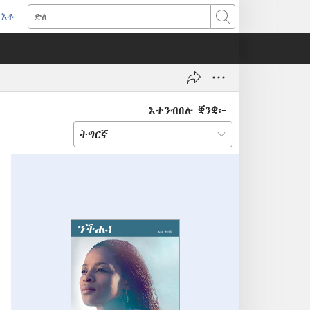
እቶ
(opens
ድለ
new
window)
እተንብበሉ ቛንቋ፦