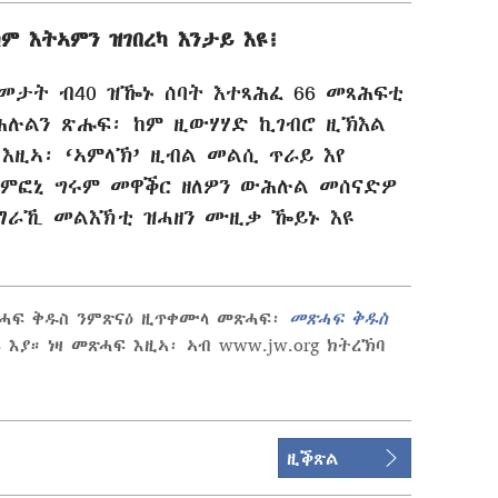
 እትኣምን ዝገበረካ እንታይ እዩ፧
መታት ብ40 ዝዀኑ ሰባት እተጻሕፈ 66 መጻሕፍቲ
ውሕሉልን ጽሑፍ፡ ከም ዚውሃሃድ ኪገብሮ ዚኽእል
 እዚኣ፡ ‘ኣምላኽ’ ዚብል መልሲ ጥራይ እየ
ሲምፎኒ ግሩም መዋቕር ዘለዎን ውሕሉል መሰናድዎ
ማራኺ መልእኽቲ ዝሓዘን ሙዚቃ ዀይኑ እዩ
ጽሓፍ ቅዱስ ንምጽናዕ ዚጥቀሙላ መጽሓፍ፡
መጽሓፍ ቅዱስ
እያ። ነዛ መጽሓፍ እዚኣ፡ ኣብ www.jw.org ክትረኽባ
ዚቕጽል