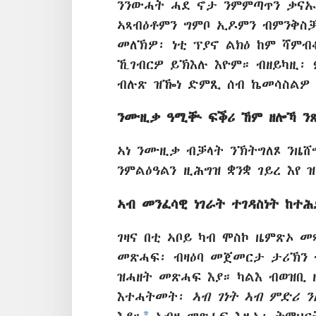
ንንውሓት ሓደ ኖታ ንምምጣጥን ቃናኡ 
ኣጻብዕቶምን ግምቦ ኢዶምን ብምንቅስቓ
መለኽዎ፡ ነቲ ፕያኖ ልክዕ ከም ሻምብ
ኺገብርዎ ይኽእሉ እዮም። ብዘይካዚ፡ 
ብሉጽ ዝዀነ ድምጺ ሰብ ኬመሳስልዎ 
ንሙዚቃ ዓሚቚ ፍቕሪ ኸም ዘሎኻ ንጹ
ኣነ ንሙዚቃ ብቓላት ንኽትግለጾ ንዜሸ
ንምልዕዓልን ዚሕግዝ ቋንቋ ገይረ እየ ዝ
ኣብ መንፈሳዊ ነገራት ተገዳስነት ከተሕ
ገዛና በቲ ኣቦይ ካብ ሞስኮ ዜምጽኦ 
መጽሓፍ፡ ብዛዕባ መጀመርታ ታሪኽን 
ዝሓዘት መጽሓፍ እያ። ካልእ ብወዝቢ 
እተሓትመት፡
ኣብ ገነት ኣብ ምድሪ 