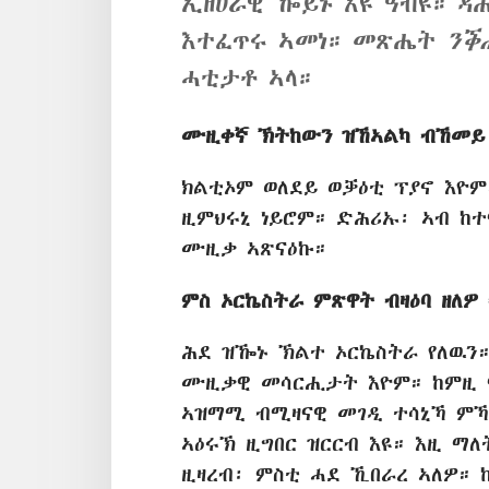
ኢዘሀራዊ ዀይኑ እዩ ዓብዩ። ዳ
እተፈጥሩ ኣመነ። መጽሔት
ንቕ
ሓቲታቶ ኣላ።
ሙዚቀኛ ኽትከውን ዝኸኣልካ ብኸመይ
ክልቲኦም ወለደይ ወቓዕቲ ፕያኖ እዮ
ዚምህሩኒ ነይሮም። ድሕሪኡ፡ ኣብ ከተ
ሙዚቃ ኣጽናዕኩ።
ምስ ኦርኬስትራ ምጽዋት ብዛዕባ ዘለዎ 
ሕደ ዝዀኑ ኽልተ ኦርኬስትራ የለዉን
ሙዚቃዊ መሳርሒታት እዮም። ከምዚ ና
ኣዝማሚ ብሚዛናዊ መገዲ ተሳኒኻ ምኻድ
ኣዕሩኽ ዚግበር ዝርርብ እዩ። እዚ ማለ
ዚዛረብ፡ ምስቲ ሓደ ኺበራረ ኣለዎ። 