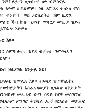
ንምቅይያርን ዚገብርዎ ዕዮ ብምስናይ፡
ስ እዮም ዚፍጽምዎ። ነዚ ኣሸጋሪ ተክኒክ ምስ
ቆ፡ ጥሩምባ፡ ወይ ኦርኬስትራ ኸም ዜድሂ
ምስቲ ኻብ ኵሉ ዓይነት መሳርያ ሙዚቃ ዝያዳ
ይኽእሉ እዮም።
ር እዩ።
ግር ስምዒታት፡ ዝያዳ ብቐጥታ ንምግላጽን
ርእዮ።
ድር ዝደረኸካ እንታይ እዩ፧
መጻሕፍቲ ዝመልአ እዩ። ብፍላይ ዝተንከፈትኒ
ተመክሮታትን እስራኤላውያን ዚገልጽ ዛንታታት
ዘንበብክዋ መጽሓፍ ድማ ብናይ የሆዋ መሰኻኽር
ንዘለኣለም ምንባር ትኽእል ኢኻ
ዘርእስታ መጽሓፍ