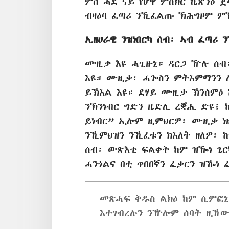
ምስ ሓደ ናይ የሆዋ ምስክር ኬጽንዕ 
ብዛዕባ ፈጣሪ ንኺፈልጡ ኽሕግዞም ም
ኢዘሀራዊ ንዝነበርካ ሰብ፡ ኣብ ፈጣሪ 
ሙዚቃ እዩ ሓጊዙኒ። ዳርጋ ዅሉ ሰብ
እዩ። ሙዚቃ፡ ሓጐስን ምትእምማንን 
ይኽእል እዩ። ደሃይ ሙዚቃ ኽንሰምዕ 
ንኽንነብር ግድን ዜድሊ ረቛሒ ድዩ፧ 
ይነብር” ኢሎም ዚምህርዎ፡ ሙዚቃ ነ
ንኺምህዝን ንኺፈቱን ክእለት ዘለዎ፡ ከ
ሰብ፡ ውጽእቲ ፍልቀት ከም ዝዀነ ጌር
ሓንጎልና በቲ ጥበበኛን ፈቃርን ዝዀነ 
መጽሓፍ ቅዱስ ልክዕ ከም ሲምፎ
እተገብረሉን ንዅሎም ሰባት ዚኸ