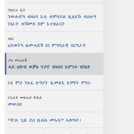
ስነ
ንስድራ ቤት
ምግባራዊ
ንውሉድካ ብዛዕባ እቲ ብሞባይል ዚለኣኽ ብዕሉግ
ስርዓታት
ነገራት ብኸመይ ከም እተዘራርቦ
ገበር
ህይወትካ ዜመሓይሽ ስነ ምግባራዊ ስርዓታት
ቃለ መጠይቕ
ሓደ ህቡብ ወቓዕ ፕያኖ ብዛዕባ እምነቱ ዝገለጾ
ነቲ ምስ ንጽፈ ጽግያት ዚመጽእ ጸገማት ምጻሩ
ርእይቶ መጽሓፍ ቅዱስ
መውስቦ
“ኵሉ ጊዜ ደስ ዜብል መኣዲ” ኣሎካዶ፧