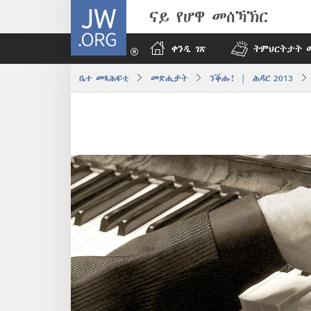
JW.ORG
ናይ የሆዋ መሰኻኽር
ቀንዲ ገጽ
ትምህርትታት 
ቤተ መጻሕፍቲ
መጽሔታት
ንቕሑ! | ሕዳር 2013