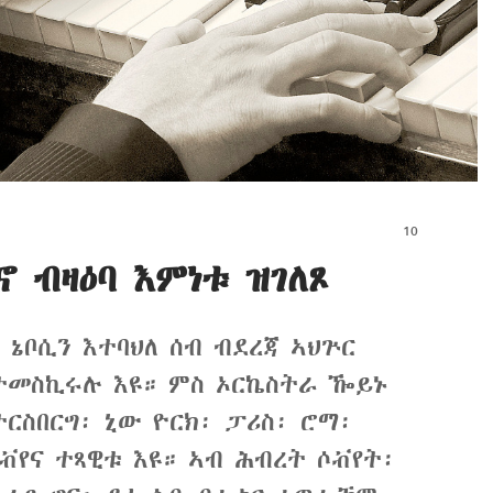
 ብዛዕባ እምነቱ ዝገለጾ
 ኔቦሲን እተባህለ ሰብ ብደረጃ ኣህጕር
ተመስኪሩሉ እዩ። ምስ ኦርኬስትራ ዀይኑ
ተርስበርግ፡ ኒው ዮርክ፡ ፓሪስ፡ ሮማ፡
ቭየና ተጻዊቱ እዩ። ኣብ ሕብረት ሶቭየት፡