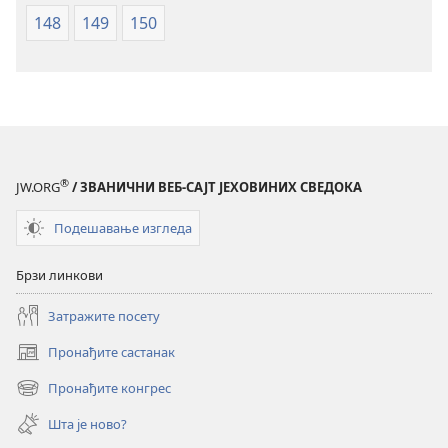
148
149
150
®
JW.ORG
/ ЗВАНИЧНИ ВЕБ-САЈТ ЈЕХОВИНИХ СВЕДОКА
Подешавање изгледа
Брзи линкови
Затражите посету
Пронађите састанак
(отвара
нови
Пронађите конгрес
(отвара
прозор)
нови
Шта је ново?
прозор)