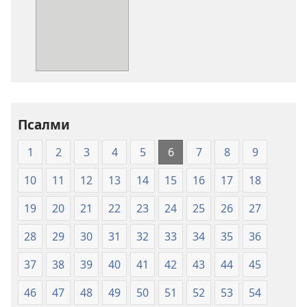
за
преузимање
електронских
публикација
Свето
писмо
-
превод
Псалми
Нови
1
2
3
4
5
6
7
8
9
свет
(меки
10
11
12
13
14
15
16
17
18
повез)
19
20
21
22
23
24
25
26
27
28
29
30
31
32
33
34
35
36
37
38
39
40
41
42
43
44
45
46
47
48
49
50
51
52
53
54