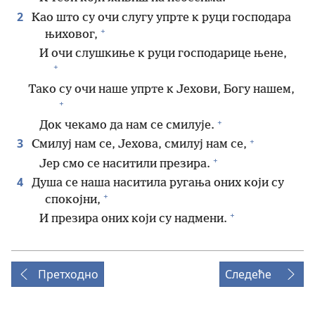
2
Као што су очи слугу упрте к руци господара
+
њиховог,
И очи слушкиње к руци господарице њене,
+
Тако су очи наше упрте к Јехови, Богу нашем,
+
+
Док чекамо да нам се смилује.
+
3
Смилуј нам се, Јехова, смилуј нам се,
+
Јер смо се наситили презира.
4
Душа се наша наситила ругања оних који су
+
спокојни,
+
И презира оних који су надмени.
Претходно
Следеће