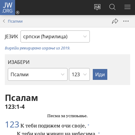
JW.ORG
Пријава
(отвара
Промени
Претрага
ПР
нови
језик
сајта
МЕ
Псалми
прозор)
сајта
JW.ORG
ЈЕЗИК
Видети ревидирано издање из 2019.
ИЗАБЕРИ
Поглавље
Библијска
књига
Псалам
123:1-4
Песма за успињање.
123
+
К теби подижем очи своје,
+
К теби који живиш на небесима.