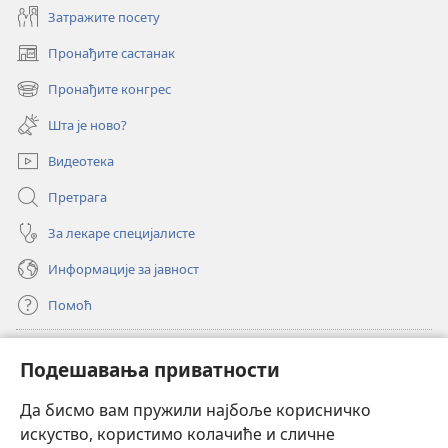
Затражите посету
Пронађите састанак
(отвара
нови
Пронађите конгрес
(отвара
прозор)
нови
Шта је ново?
прозор)
Видеотека
Претрага
За лекаре специјалисте
Информације за јавност
Помоћ
Прилози
(отвара
Подешавања приватности
нови
прозор)
Да бисмо вам пружили најбоље корисничко
ОНЛАЈН БИБЛИОТЕКА Watchtower
(отвара
искуство, користимо колачиће и сличне
нови