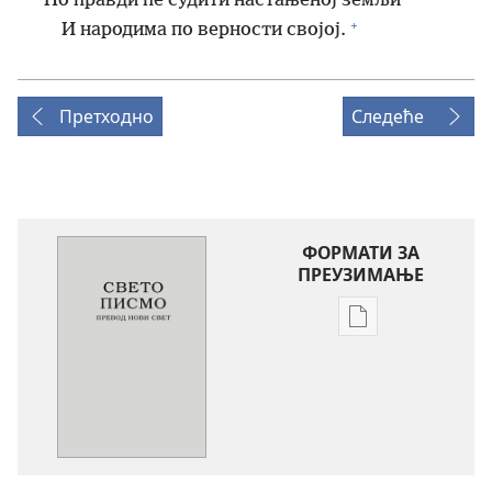
*
По правди ће судити настањеној земљи
+
И народима по верности својој.
Претходно
Следеће
ФОРМАТИ ЗА
ПРЕУЗИМАЊЕ
Формати
за
преузимање
електронских
публикација
Свето
писмо