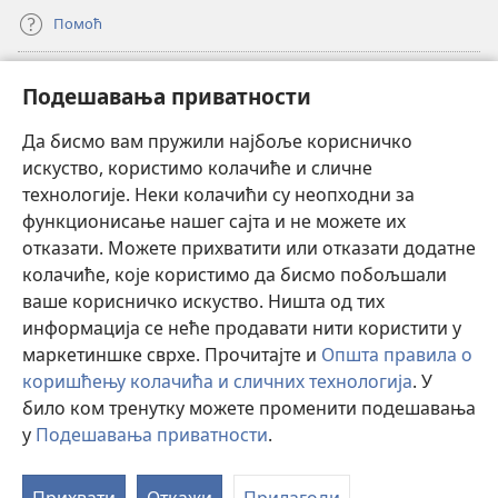
Помоћ
Прилози
(отвара
Подешавања приватности
нови
прозор)
Да бисмо вам пружили најбоље корисничко
ОНЛАЈН БИБЛИОТЕКА Watchtower
(отвара
искуство, користимо колачиће и сличне
нови
®
JW Hub
технологије. Неки колачићи су неопходни за
прозор)
(отвара
функционисање нашег сајта и не можете их
нови
®
JW Library
прозор)
отказати. Можете прихватити или отказати додатне
колачиће, које користимо да бисмо побољшали
®
Watchtower Library
ваше корисничко искуство. Ништа од тих
информација се неће продавати нити користити у
маркетиншке сврхе. Прочитајте и
Општа правила о
коришћењу колачића и сличних технологија
. У
Copyright
© 2026 Watch Tower Bible and Tract Society of Pennsylvania.
било ком тренутку можете променити подешавања
ПРАВИЛА КОРИШЋЕЊА
|
ПРИВАТНОСТ
|
ПОДЕШАВАЊЕ
у
Подешавања приватности
.
П
ПРИВАТНОСТИ
са