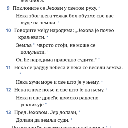
његовога.
+
9
Поклоните се Јехови у светом руху.
Нека због њега тежак бол обузме све вас
+
људе на земљи.
10
Говорите међу народима: „Јехова је почео
+
краљевати.
*
Земља
чврсто стоји, не може се
+
пољуљати.
+
Он ће народима праведно судити.“
11
Нека се радују небеса и нека се весели земља.
+
+
Нека хучи море и све што је у њему.
+
12
Нека кличе поље и све што је на њему.
Нека и све дрвеће шумско радосно
+
ускликује
+
13
Пред Јеховом. Јер долази,
+
Долази да земљи суди.
+