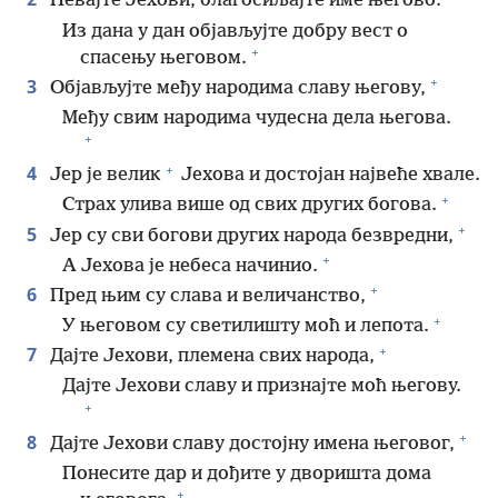
Певајте Јехови, благосиљајте име његово.
Из дана у дан објављујте добру вест о
+
спасењу његовом.
+
3
Објављујте међу народима славу његову,
Међу свим народима чудесна дела његова.
+
+
4
Јер је велик
Јехова и достојан највеће хвале.
+
Страх улива више од свих других богова.
+
5
Јер су сви богови других народа безвредни,
+
А Јехова је небеса начинио.
+
6
Пред њим су слава и величанство,
+
У његовом су светилишту моћ и лепота.
+
7
Дајте Јехови, племена свих народа,
Дајте Јехови славу и признајте моћ његову.
+
+
8
Дајте Јехови славу достојну имена његовог,
Понесите дар и дођите у дворишта дома
+