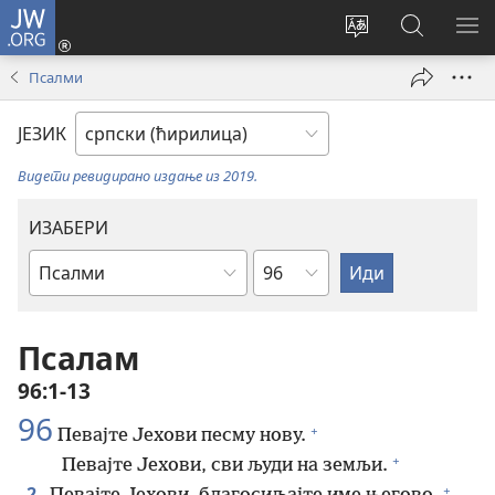
JW.ORG
Пријава
(отвара
Промени
Претрага
ПР
нови
језик
сајта
МЕ
Псалми
прозор)
сајта
JW.ORG
ЈЕЗИК
Видети ревидирано издање из 2019.
ИЗАБЕРИ
Поглавље
Библијска
књига
Псалам
96:1-13
96
+
Певајте Јехови песму нову.
+
Певајте Јехови, сви људи на земљи.
+
2