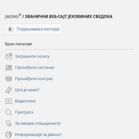
®
JW.ORG
/ ЗВАНИЧНИ ВЕБ-САЈТ ЈЕХОВИНИХ СВЕДОКА
Подешавање изгледа
Брзи линкови
Затражите посету
Пронађите састанак
(отвара
нови
Пронађите конгрес
(отвара
прозор)
нови
Шта је ново?
прозор)
Видеотека
Претрага
За лекаре специјалисте
Информације за јавност