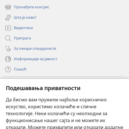
нови
Пронађите конгрес
(отвара
прозор)
нови
Шта је ново?
прозор)
Видеотека
Претрага
За лекаре специјалисте
Информације за јавност
Помоћ
Прилози
(отвара
Подешавања приватности
нови
прозор)
Да бисмо вам пружили најбоље корисничко
ОНЛАЈН БИБЛИОТЕКА Watchtower
(отвара
искуство, користимо колачиће и сличне
нови
®
JW Hub
технологије. Неки колачићи су неопходни за
прозор)
(отвара
функционисање нашег сајта и не можете их
нови
®
JW Library
прозор)
отказати. Можете прихватити или отказати додатне