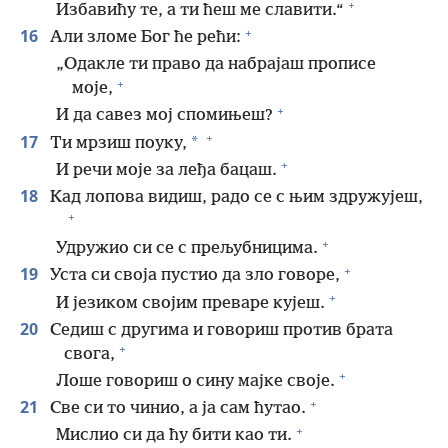
+
Избавићу те, а ти ћеш ме славити.“
+
16
Али зломе Бог ће рећи:
„Одакле ти право да набрајаш прописе
+
моје,
+
И да савез мој спомињеш?
+
17
*
Ти мрзиш поуку,
+
И речи моје за леђа бацаш.
18
Кад лопова видиш, радо се с њим здружујеш,
+
+
Удружио си се с прељубницима.
+
19
Уста си своја пустио да зло говоре,
+
И језиком својим преваре кујеш.
20
Седиш с другима и говориш против брата
+
свога,
+
Лоше говориш о сину мајке своје.
+
21
Све си то чинио, а ја сам ћутао.
+
Мислио си да ћу бити као ти.