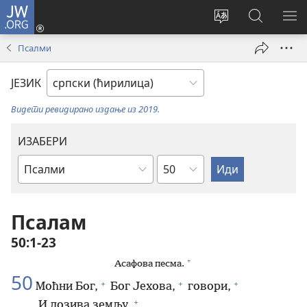
JW.ORG
Пријава
(отвара
Промени
Претрага
ПР
нови
језик
сајта
МЕ
Псалми
прозор)
сајта
JW.ORG
ЈЕЗИК
Видети ревидирано издање из 2019.
ИЗАБЕРИ
Поглавље
Библијска
књига
Псалам
50:1-23
+
Асафова песма.
50
+
+
+
Моћни Бог,
Бог Јехова,
говори,
+
И дозива земљу,