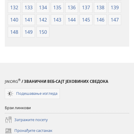
132
133
134
135
136
137
138
139
140
141
142
143
144
145
146
147
148
149
150
®
JW.ORG
/ ЗВАНИЧНИ ВЕБ-САЈТ ЈЕХОВИНИХ СВЕДОКА
Подешавање изгледа
Брзи линкови
Затражите посету
Пронађите састанак
(отвара