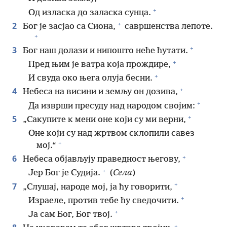
+
Од изласка до заласка сунца.
+
2
Бог је засјао са Сиона,
савршенства лепоте.
+
+
3
Бог наш долази и нипошто неће ћутати.
+
Пред њим је ватра која прождире,
+
И свуда око њега олуја бесни.
+
4
Небеса на висини и земљу он дозива,
+
Да изврши пресуду над народом својим:
+
5
„Сакупите к мени оне који су ми верни,
Оне који су над жртвом склопили савез
+
мој.“
+
6
Небеса објављују праведност његову,
+
Јер Бог је Судија.
(
Села
)
+
7
„Слушај, народе мој, ја ћу говорити,
+
Израеле, против тебе ћу сведочити.
+
Ја сам Бог, Бог твој.
+