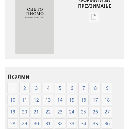
ФОРМАТИ ЗА
ПРЕУЗИМАЊЕ
Формати
за
преузимање
електронских
публикација
Свето
писмо
-
превод
Псалми
Нови
1
2
3
4
5
6
7
8
9
свет
(меки
10
11
12
13
14
15
16
17
18
повез)
19
20
21
22
23
24
25
26
27
28
29
30
31
32
33
34
35
36