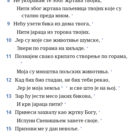
8
Не укоравам те због жртава твојих,
Нити због жртава паљеница твојих које су
+
стално преда мном.
+
9
Нећу узети бика из дома твога,
Нити јараца из торова твојих.
+
10
Јер су моје све животиње шумске,
+
Звери по горама на хиљаде.
11
Познајем свако крилато створење по горама,
+
+
Моја су мноштва пољских животиња.
12
Кад бих био гладан, не бих теби рекао,
+
+
*
Јер је моја земља
и све што је на њој.
+
13
Зар ћу јести месо јаких бикова,
+
И крв јараца пити?
+
14
Принеси захвалу као жртву Богу,
+
Испуни Свевишњем завете своје.
+
15
Призови ме у дан невоље.