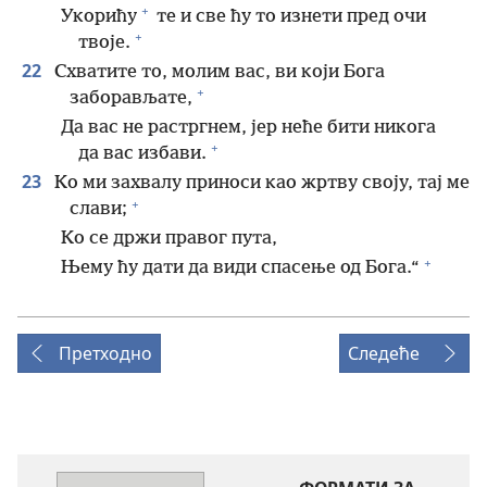
+
Укорићу
те и све ћу то изнети пред очи
+
твоје.
22
Схватите то, молим вас, ви који Бога
+
заборављате,
Да вас не растргнем, јер неће бити никога
+
да вас избави.
23
Ко ми захвалу приноси као жртву своју, тај ме
+
слави;
Ко се држи правог пута,
+
Њему ћу дати да види спасење од Бога.“
Претходно
Следеће