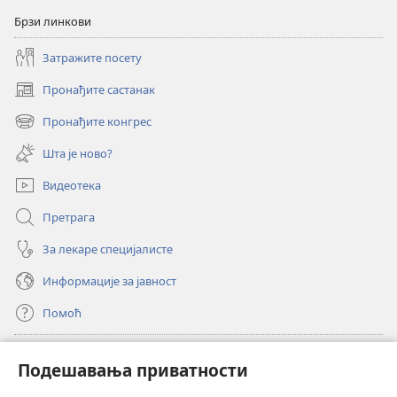
Брзи линкови
Затражите посету
Пронађите састанак
(отвара
нови
Пронађите конгрес
(отвара
прозор)
нови
Шта је ново?
прозор)
Видеотека
Претрага
За лекаре специјалисте
Информације за јавност
Помоћ
Прилози
(отвара
Подешавања приватности
нови