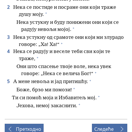
2
Нека се постиде и посраме они који траже
+
душу моју.
Нека устукну и буду понижени они који се
+
радују невољи мојој.
3
Нека устукну од срамоте они који ми злурадо
+
говоре: „Ха! Ха!“
4
Нека се радују и веселе теби сви који те
+
траже,
Они што спасење твоје воле, нека увек
+
говоре: „Нека се велича Бог!“
+
5
А мене невоља и јад притишћу.
+
Боже, брзо ми помози!
+
Ти си помоћ моја и Избавитељ мој.
+
Јехова, немој закаснити.
Претходно
Следеће