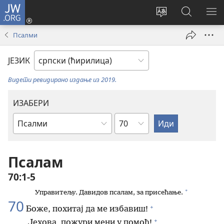
JW.ORG
Пријава
(отвара
Промени
Претрага
ПР
нови
језик
сајта
МЕ
Псалми
прозор)
сајта
JW.ORG
ЈЕЗИК
Видети ревидирано издање из 2019.
ИЗАБЕРИ
Поглавље
Библијска
књига
Псалам
70:1-5
+
Управитељу. Давидов псалам, за присећање.
70
+
Боже, похитај да ме избавиш!
+
Јехова, пожури мени у помоћ!