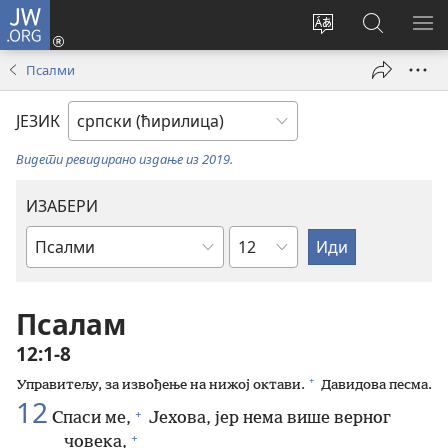
JW.ORG
Пријава
(отвара
Промени
Претрага
ПР
нови
језик
сајта
МЕ
Псалми
прозор)
сајта
JW.ORG
ЈЕЗИК
Видети ревидирано издање из 2019.
ИЗАБЕРИ
Поглавље
Библијска
књига
Псалам
12:1-8
+
Управитељу, за извођење на нижој октави.
Давидова песма.
12
+
Спаси ме,
Јехова, јер нема више верног
+
човека,