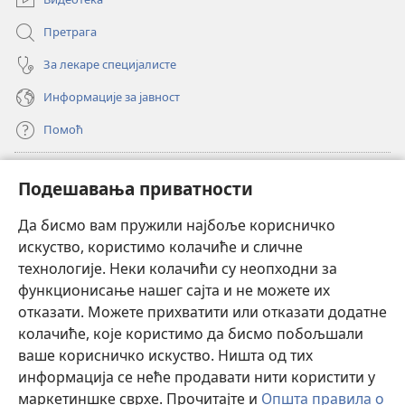
Претрага
За лекаре специјалисте
Информације за јавност
Помоћ
Прилози
(отвара
Подешавања приватности
нови
прозор)
Да бисмо вам пружили најбоље корисничко
ОНЛАЈН БИБЛИОТЕКА Watchtower
(отвара
искуство, користимо колачиће и сличне
нови
®
JW Hub
технологије. Неки колачићи су неопходни за
прозор)
(отвара
функционисање нашег сајта и не можете их
нови
®
JW Library
прозор)
отказати. Можете прихватити или отказати додатне
колачиће, које користимо да бисмо побољшали
®
Watchtower Library
ваше корисничко искуство. Ништа од тих
информација се неће продавати нити користити у
маркетиншке сврхе. Прочитајте и
Општа правила о