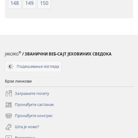
148
149
150
®
JW.ORG
/ ЗВАНИЧНИ ВЕБ-САЈТ ЈЕХОВИНИХ СВЕДОКА
Подешавање изгледа
Брзи линкови
Затражите посету
Пронађите састанак
(отвара
нови
Пронађите конгрес
(отвара
прозор)
нови
Шта је ново?
прозор)
Видеотека