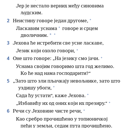
Јер је нестало верних међу синовима
људским.
+
2
Неистину говоре један другоме,
+
Ласкавим уснама
говоре и срцем
+
*
дволичним.
3
Јехова ће истребити све усне ласкаве,
+
Језик који охоло говори,
+
4
Оне што говоре: „На језику смо јачи.
Уснама својим говоримо шта год желимо.
Ко ће над нама господарити?“
5
„Зато што зли пљачкају невољнике, зато што
+
уздишу убоги,
+
Сада ћу устати“, каже Јехова.
+
„Избавићу их од оних који их презиру.“
+
6
Речи су Јеховине чисте речи,
Као сребро прочишћено у топионичкој
пећи у земљи, седам пута прочишћено.