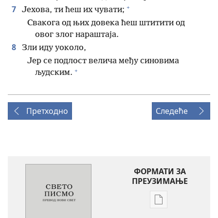
+
7
Јехова, ти ћеш их чувати;
Свакога од њих довека ћеш штитити од
овог злог нараштаја.
8
Зли иду уоколо,
Јер се подлост велича међу синовима
+
људским.
Претходно
Следеће
ФОРМАТИ ЗА
ПРЕУЗИМАЊЕ
Формати
за