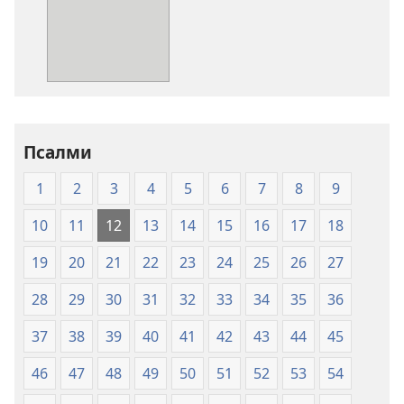
преузимање
електронских
публикација
Свето
писмо
-
превод
Псалми
Нови
1
2
3
4
5
6
7
8
9
свет
(меки
10
11
12
13
14
15
16
17
18
повез)
19
20
21
22
23
24
25
26
27
28
29
30
31
32
33
34
35
36
37
38
39
40
41
42
43
44
45
46
47
48
49
50
51
52
53
54