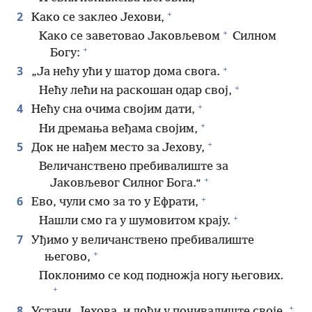
+
2
Како се заклео Јехови,
+
Како се заветовао Јаковљевом
Силном
+
Богу:
+
3
„Ја нећу ући у шатор дома свога.
+
Нећу лећи на раскошан одар свој,
+
4
Нећу сна очима својим дати,
+
Ни дремања веђама својим,
+
5
Док не нађем место за Јехову,
Величанствено пребивалиште за
+
Јаковљевог Силног Бога.“
+
6
Ево, чули смо за то у Ефрати,
+
Нашли смо га у шумовитом крају.
7
Уђимо у величанствено пребивалиште
+
његово,
Поклонимо се код подножја ногу његових.
+
+
8
Устани, Јехова, и дођи у почивалиште своје,