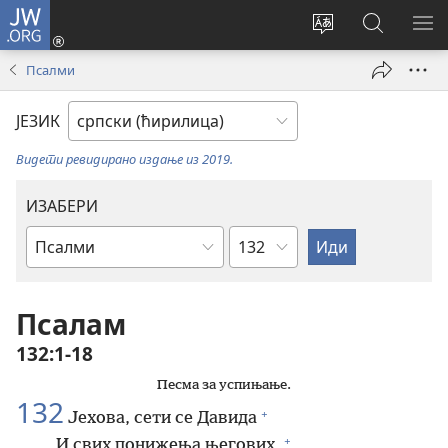
JW.ORG
Пријава
(отвара
Промени
Претрага
ПР
нови
језик
сајта
МЕ
Псалми
прозор)
сајта
JW.ORG
ЈЕЗИК
Видети ревидирано издање из 2019.
ИЗАБЕРИ
Поглавље
Библијска
књига
Псалам
132:1-18
Песма за успињање.
132
+
Јехова, сети се Давида
+
И свих понижења његових,