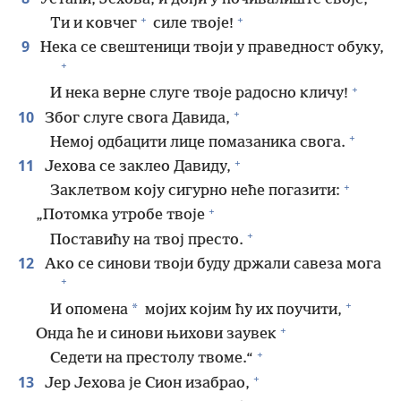
+
+
Ти и ковчег
силе твоје!
9
Нека се свештеници твоји у праведност обуку,
+
+
И нека верне слуге твоје радосно кличу!
+
10
Због слуге свога Давида,
+
Немој одбацити лице помазаника свога.
+
11
Јехова се заклео Давиду,
+
Заклетвом коју сигурно неће погазити:
+
„Потомка утробе твоје
+
Поставићу на твој престо.
12
Ако се синови твоји буду држали савеза мога
+
+
*
И опомена
мојих којим ћу их поучити,
+
Онда ће и синови њихови заувек
+
Седети на престолу твоме.“
+
13
Јер Јехова је Сион изабрао,