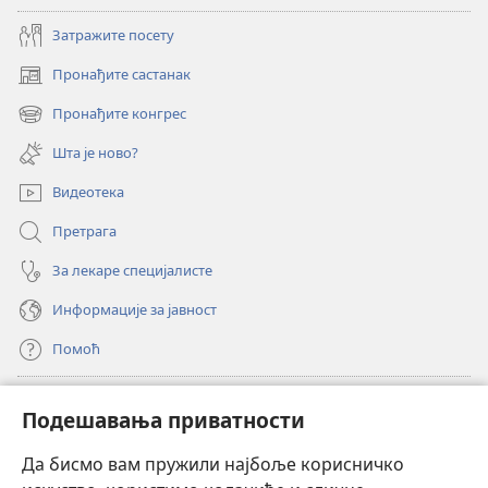
Затражите посету
Пронађите састанак
(отвара
нови
Пронађите конгрес
(отвара
прозор)
нови
Шта је ново?
прозор)
Видеотека
Претрага
За лекаре специјалисте
Информације за јавност
Помоћ
Прилози
(отвара
Подешавања приватности
нови
прозор)
Да бисмо вам пружили најбоље корисничко
ОНЛАЈН БИБЛИОТЕКА Watchtower
(отвара