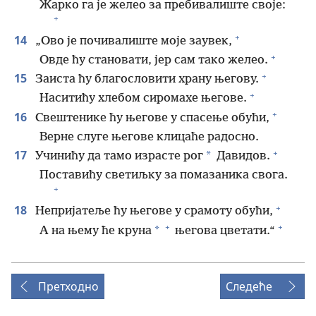
Жарко га је желео за пребивалиште своје:
+
+
14
„Ово је почивалиште моје заувек,
+
Овде ћу становати, јер сам тако желео.
+
15
Заиста ћу благословити храну његову.
+
Наситићу хлебом сиромахе његове.
+
16
Свештенике ћу његове у спасење обући,
Верне слуге његове клицаће радосно.
+
17
*
Учинићу да тамо израсте рог
Давидов.
Поставићу светиљку за помазаника свога.
+
+
18
Непријатеље ћу његове у срамоту обући,
+
+
*
А на њему ће круна
његова цветати.“
Претходно
Следеће