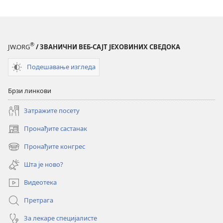
®
JW.ORG
/ ЗВАНИЧНИ ВЕБ-САЈТ ЈЕХОВИНИХ СВЕДОКА
Подешавање изгледа
Брзи линкови
Затражите посету
Пронађите састанак
(отвара
нови
Пронађите конгрес
(отвара
прозор)
нови
Шта је ново?
прозор)
Видеотека
Претрага
За лекаре специјалисте