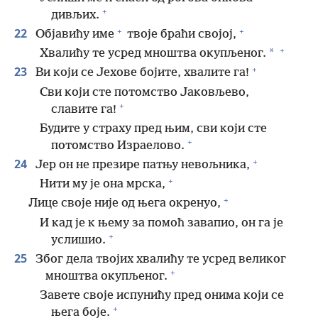
+
дивљих.
+
+
22
Објавићу име
твоје браћи својој,
+
*
Хвалићу те усред мноштва окупљеног.
+
23
Ви који се Јехове бојите, хвалите га!
Сви који сте потомство Јаковљево,
+
славите га!
Будите у страху пред њим, сви који сте
+
потомство Израелово.
+
24
Јер он не презире патњу невољника,
+
Нити му је она мрска,
+
Лице своје није од њега окренуо,
И кад је к њему за помоћ завапио, он га је
+
услишио.
25
Због дела твојих хвалићу те усред великог
+
мноштва окупљеног.
Завете своје испунићу пред онима који се
+
њега боје.