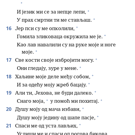
+
+
И језик ми се за непце лепи,
+
У прах смртни ти ме стављаш.
+
16
Јер пси су ме опколили,
+
Гомила зликоваца окружила ме је.
Као лав навалили су на руке моје и ноге
+
моје.
+
17
Све кости своје избројити могу.
+
Они гледају, зуре у мене.
+
18
Хаљине моје деле међу собом,
+
И за одећу моју жреб бацају.
+
19
Али ти, Јехова, не буди далеко.
+
+
Снаго моја,
у помоћ ми похитај.
+
20
Душу моју од мача избави,
+
Душу моју једину од шапе пасје,
+
21
Спаси ме од уста лављих,
Услиши ме и спаси од рогова бикова