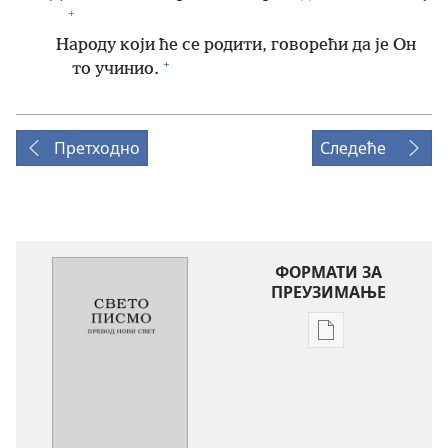
+
Народу који ће се родити, говорећи да је Он
+
то учинио.
Претходно
Следеће
ФОРМАТИ ЗА
ПРЕУЗИМАЊЕ
Формати
за
преузимање
електронских
публикација