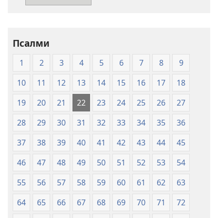
Свето
писмо
-
превод
Псалми
Нови
1
2
3
4
5
6
7
8
9
свет
(меки
10
11
12
13
14
15
16
17
18
повез)
19
20
21
22
23
24
25
26
27
28
29
30
31
32
33
34
35
36
37
38
39
40
41
42
43
44
45
46
47
48
49
50
51
52
53
54
55
56
57
58
59
60
61
62
63
64
65
66
67
68
69
70
71
72