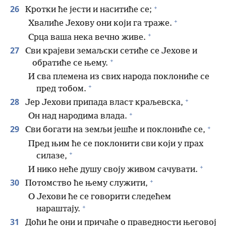
+
26
Кротки ће јести и наситиће се;
+
Хвалиће Јехову они који га траже.
+
Срца ваша нека вечно живе.
27
Сви крајеви земаљски сетиће се Јехове и
+
обратиће се њему.
И сва племена из свих народа поклониће се
+
пред тобом.
+
28
Јер Јехови припада власт краљевска,
+
Он над народима влада.
+
29
Сви богати на земљи јешће и поклониће се,
Пред њим ће се поклонити сви који у прах
+
силазе,
+
И нико неће душу своју живом сачувати.
+
30
Потомство ће њему служити,
О Јехови ће се говорити следећем
+
нараштају.
31
Доћи ће они и причаће о праведности његовој