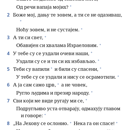
+
Од речи вапаја мојих?
2
Боже мој, дању те зовем, а ти се не одазиваш,
+
+
Ноћу зовем, и не сустајем.
+
3
А ти си свет,
+
Обавијен си хвалама Израеловим.
+
4
У тебе су се уздали очеви наши,
+
Уздали су се и ти си их избављао.
+
+
5
Теби су вапили
и били су спасени,
+
У тебе су се уздали и нису се осрамотили.
+
6
А ја сам само црв,
а не човек,
+
Ругло људима и презир народу.
+
7
Сви који ме виде ругају ми се,
Подругљиво уста отварају, одмахују главом
+
и говоре:
+
+
8
„На Јехову се ослонио.
Нека га он спасе!