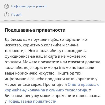
Информације за јавност
Помоћ
Прилози
(отвара
Подешавања приватности
нови
прозор)
Да бисмо вам пружили најбоље корисничко
ОНЛАЈН БИБЛИОТЕКА Watchtower
(отвара
искуство, користимо колачиће и сличне
нови
®
JW Hub
технологије. Неки колачићи су неопходни за
прозор)
(отвара
функционисање нашег сајта и не можете их
нови
®
JW Library
прозор)
отказати. Можете прихватити или отказати додатне
колачиће, које користимо да бисмо побољшали
®
Watchtower Library
ваше корисничко искуство. Ништа од тих
информација се неће продавати нити користити у
маркетиншке сврхе. Прочитајте и
Општа правила о
коришћењу колачића и сличних технологија
. У
било ком тренутку можете променити подешавања
Copyright
© 2026 Watch Tower Bible and Tract Society of Pennsylvania.
ПРАВИЛА КОРИШЋЕЊА
|
ПРИВАТНОСТ
|
ПОДЕШАВАЊЕ
у
Подешавања приватности
.
П
ПРИВАТНОСТИ