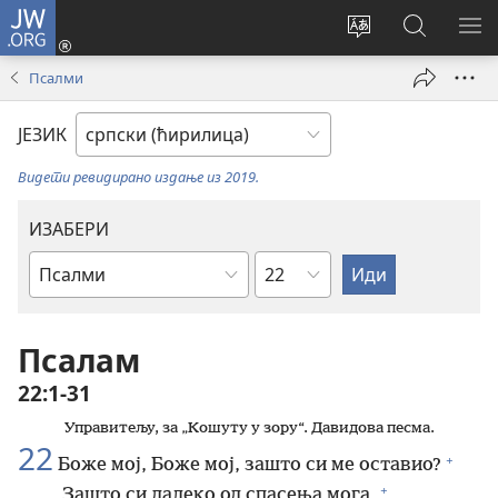
JW.ORG
Пријава
(отвара
Промени
Претрага
ПР
нови
језик
сајта
МЕ
Псалми
прозор)
сајта
JW.ORG
ЈЕЗИК
Видети ревидирано издање из 2019.
ИЗАБЕРИ
Поглавље
Библијска
књига
Псалам
22:1-31
Управитељу, за „Кошуту у зору“. Давидова песма.
22
+
Боже мој, Боже мој, зашто си ме оставио?
+
Зашто си далеко од спасења мога,