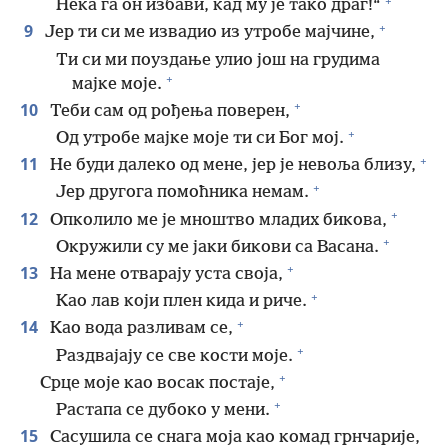
+
Нека га он избави, кад му је тако драг!“
+
9
Јер ти си ме извадио из утробе мајчине,
Ти си ми поуздање улио још на грудима
+
мајке моје.
+
10
Теби сам од рођења поверен,
+
Од утробе мајке моје ти си Бог мој.
+
11
Не буди далеко од мене, јер је невоља близу,
+
Јер другога помоћника немам.
+
12
Опколило ме је мноштво младих бикова,
+
Окружили су ме јаки бикови са Васана.
+
13
На мене отварају уста своја,
+
Као лав који плен кида и риче.
+
14
Као вода разливам се,
+
Раздвајају се све кости моје.
+
Срце моје као восак постаје,
+
Растапа се дубоко у мени.
15
Сасушила се снага моја као комад грнчарије,