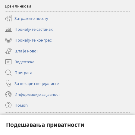
Брзи линкови
Затражите посету
Пронађите састанак
(отвара
нови
Пронађите конгрес
(отвара
прозор)
нови
Шта је ново?
прозор)
Видеотека
Претрага
За лекаре специјалисте
Информације за јавност
Помоћ
Прилози
(отвара
Подешавања приватности
нови
прозор)