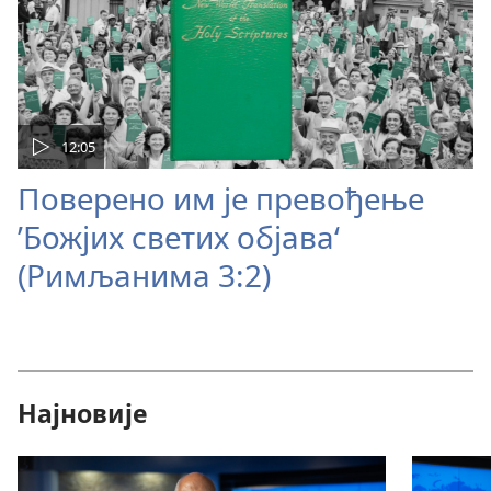
12:05
Поверено им је превођење
’Божјих светих објава‘
(Римљанима 3:2)
Најновије