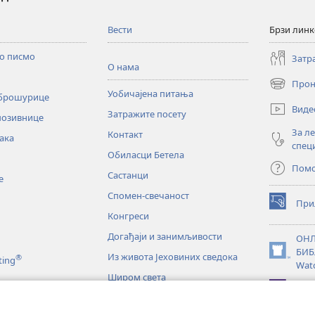
Вести
Брзи лин
то писмо
Затр
О нама
Прон
(отвара
Уобичајена питања
 брошурице
нови
Виде
Затражите посету
прозор)
позивнице
За л
Контакт
ака
спец
Обиласци Бетела
Пом
Састанци
е
Спомен-свечаност
При
(отвара
Конгреси
нови
прозор)
Догађаји и занимљивости
ОНЛ
БИБ
Из живота Јеховиних сведока
®
(отвара
ting
Wat
нови
Широм света
прозор)
JW L