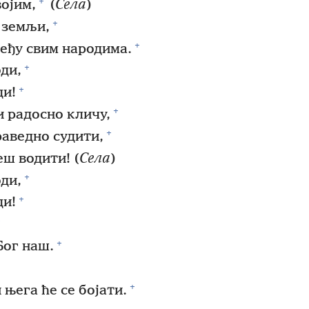
+
ојим,
(
Села
)
+
а земљи,
+
еђу свим народима.
+
ди,
+
ди!
+
и радосно кличу,
+
раведно судити,
ш водити! (
Села
)
+
ди,
+
ди!
+
Бог наш.
+
 њега ће се бојати.