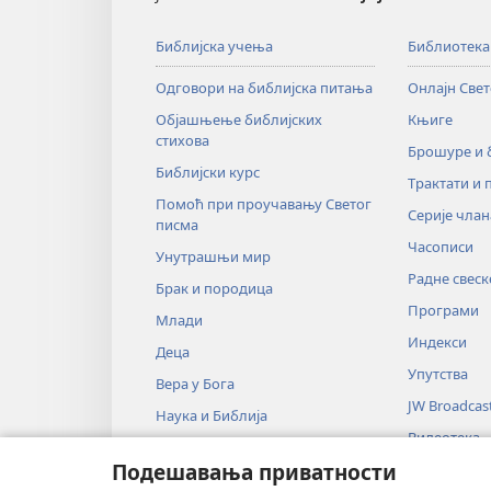
Библијска учења
Библиотека
Одговори на библијска питања
Онлајн Све
Објашњење библијских
Књиге
стихова
Брошуре и
Библијски курс
Трактати и 
Помоћ при проучавању Светог
Серије члан
писма
Часописи
Унутрашњи мир
Радне свеск
Брак и породица
Програми
Млади
Индекси
Деца
Упутства
Вера у Бога
JW Broadcas
Наука и Библија
Видеотека
Историја и Библија
Подешавања приватности
Музика