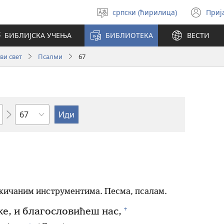
српски (ћирилица)
Приј
Изабери
(от
језик
но
БИБЛИЈСКА УЧЕЊА
БИБЛИОТЕКА
ВЕСТИ
про
ви свет
Псалми
67
Поглавље
жичаним инструментима. Песма, псалам.
+
е, и благословићеш нас,