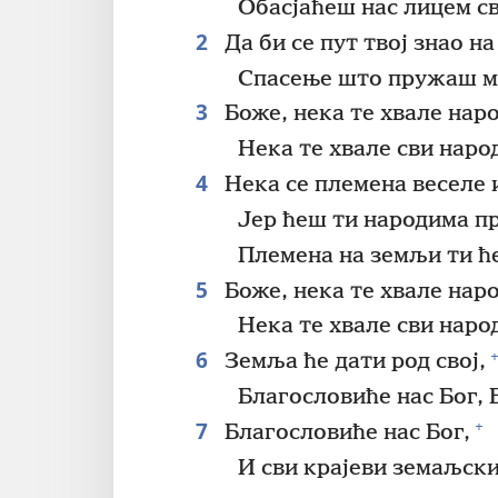
Обасјаћеш нас лицем св
2
Да би се пут твој знао н
Спасење што пружаш м
3
Боже, нека те хвале наро
Нека те хвале сви наро
4
Нека се племена веселе 
Јер ћеш ти народима п
Племена на земљи ти ће
5
Боже, нека те хвале наро
Нека те хвале сви наро
6
+
Земља ће дати род свој,
Благословиће нас Бог, 
7
+
Благословиће нас Бог,
И сви крајеви земаљски