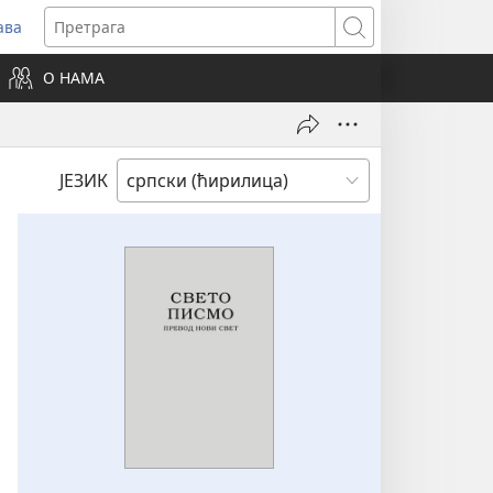
ава
вара
Претрага
ви
О НАМА
зор)
ЈЕЗИК