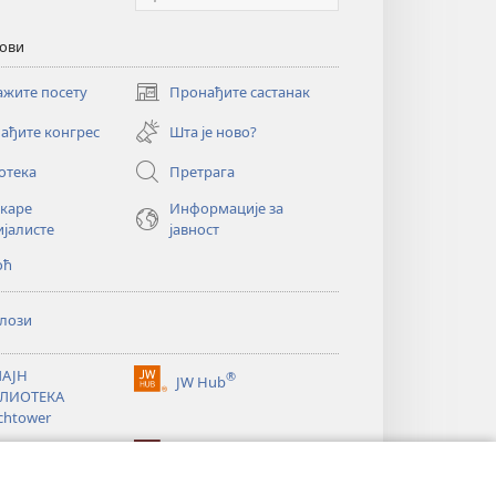
кови
ажите посету
Пронађите састанак
(отвара
нови
ађите конгрес
Шта је ново?
прозор)
отека
Претрага
екаре
Информације за
ијалисте
јавност
оћ
лози
АЈН
®
JW Hub
(отвара
ЛИОТЕКА
нови
chtower
прозор)
®
®
ibrary
Watchtower Library