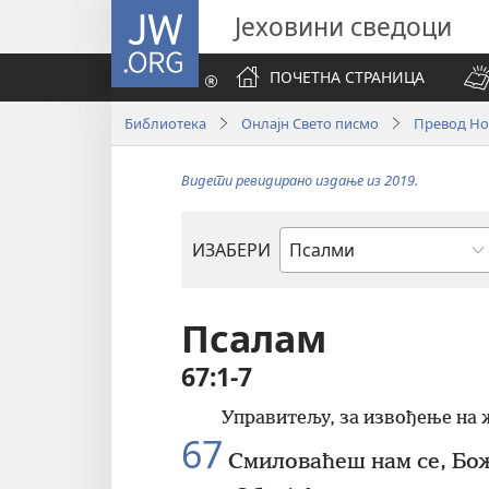
JW.ORG
Јеховини сведоци
ПОЧЕТНА СТРАНИЦА
Библиотека
Онлајн Свето писмо
Превод Но
Видети ревидирано издање из 2019.
ИЗАБЕРИ
Библијска
књига
Псалам
67:1-7
Управитељу, за извођење на 
67
Смиловаћеш нам се, Бож