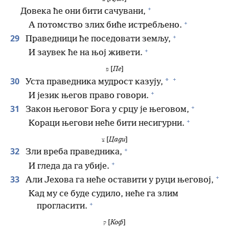
+
Довека ће они бити сачувани,
+
А потомство злих биће истребљено.
+
29
Праведници ће поседовати земљу,
+
И заувек ће на њој живети.
[
Пе
]
פ
+
30
*
Уста праведника мудрост казују,
+
И језик његов право говори.
+
31
Закон његовог Бога у срцу је његовом,
+
Кораци његови неће бити несигурни.
[
Цади
]
צ
+
32
Зли вреба праведника,
+
И гледа да га убије.
+
33
Али Јехова га неће оставити у руци његовој,
Кад му се буде судило, неће га злим
+
прогласити.
[
Коф
]
ק