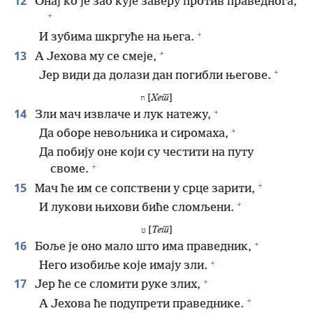
12
Онај ко је зао кује заверу против праведнога,
+
+
И зубима шкргуће на њега.
+
13
А Јехова му се смеје,
+
Јер види да долази дан погибли његове.
[
Хет
]
ח
+
14
Зли мач извлаче и лук натежу,
+
Да оборе невољника и сиромаха,
Да побију оне који су честити на путу
+
своме.
+
15
Мач ће им се сопствени у срце зарити,
+
И лукови њихови биће сломљени.
[
Тет
]
ט
+
16
Боље је оно мало што има праведник,
+
Него изобиље које имају зли.
+
17
Јер ће се сломити руке злих,
+
А Јехова ће подупрети праведнике.