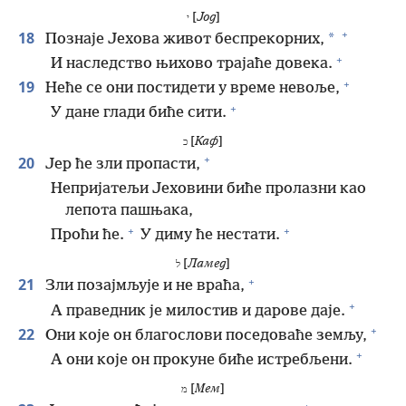
[
Јод
]
י
+
18
*
Познаје Јехова живот беспрекорних,
+
И наследство њихово трајаће довека.
+
19
Неће се они постидети у време невоље,
+
У дане глади биће сити.
[
Каф
]
כ
+
20
Јер ће зли пропасти,
Непријатељи Јеховини биће пролазни као
лепота пашњака,
+
+
Проћи ће.
У диму ће нестати.
[
Ламед
]
ל
+
21
Зли позајмљује и не враћа,
+
А праведник је милостив и дарове даје.
+
22
Они које он благослови поседоваће земљу,
+
А они које он прокуне биће истребљени.
[
Мем
]
מ