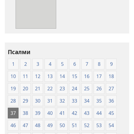
за
преузимање
електронских
публикација
Свето
писмо
-
превод
Псалми
Нови
1
2
3
4
5
6
7
8
9
свет
(меки
10
11
12
13
14
15
16
17
18
повез)
19
20
21
22
23
24
25
26
27
28
29
30
31
32
33
34
35
36
37
38
39
40
41
42
43
44
45
46
47
48
49
50
51
52
53
54