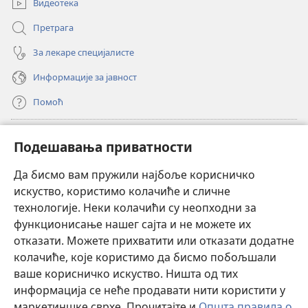
Видеотека
Претрага
За лекаре специјалисте
Информације за јавност
Помоћ
Прилози
(отвара
Подешавања приватности
нови
прозор)
Да бисмо вам пружили најбоље корисничко
ОНЛАЈН БИБЛИОТЕКА Watchtower
(отвара
искуство, користимо колачиће и сличне
нови
®
JW Hub
технологије. Неки колачићи су неопходни за
прозор)
(отвара
функционисање нашег сајта и не можете их
нови
®
JW Library
прозор)
отказати. Можете прихватити или отказати додатне
колачиће, које користимо да бисмо побољшали
®
Watchtower Library
ваше корисничко искуство. Ништа од тих
информација се неће продавати нити користити у
маркетиншке сврхе. Прочитајте и
Општа правила о