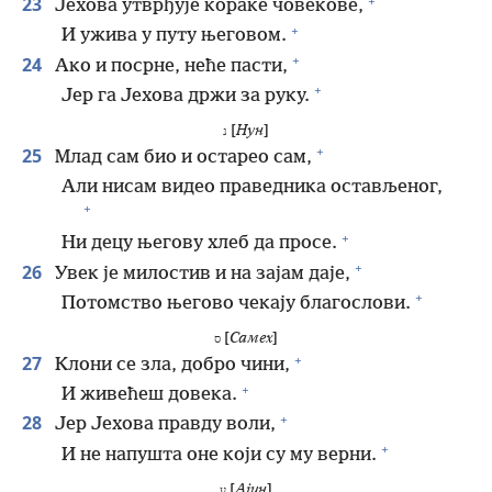
+
23
Јехова утврђује кораке човекове,
+
И ужива у путу његовом.
+
24
Ако и посрне, неће пасти,
+
Јер га Јехова држи за руку.
[
Нун
]
נ
+
25
Млад сам био и остарео сам,
Али нисам видео праведника остављеног,
+
+
Ни децу његову хлеб да просе.
+
26
Увек је милостив и на зајам даје,
+
Потомство његово чекају благослови.
[
Самех
]
ס
+
27
Клони се зла, добро чини,
+
И живећеш довека.
+
28
Јер Јехова правду воли,
+
И не напушта оне који су му верни.
[
Ајин
]
ע