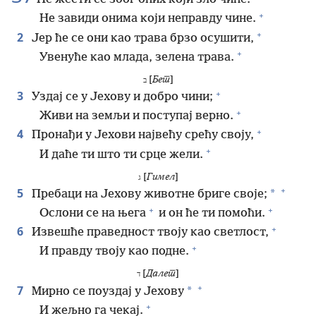
+
Не завиди онима који неправду чине.
+
2
Јер ће се они као трава брзо осушити,
+
Увенуће као млада, зелена трава.
[
Бет
]
ב
+
3
Уздај се у Јехову и добро чини;
+
Живи на земљи и поступај верно.
+
4
Пронађи у Јехови највећу срећу своју,
+
И даће ти што ти срце жели.
[
Гимел
]
ג
+
5
*
Пребаци на Јехову животне бриге своје;
+
+
Ослони се на њега
и он ће ти помоћи.
+
6
Извешће праведност твоју као светлост,
+
И правду твоју као подне.
[
Далет
]
ד
+
7
*
Мирно се поуздај у Јехову
+
И жељно га чекај.