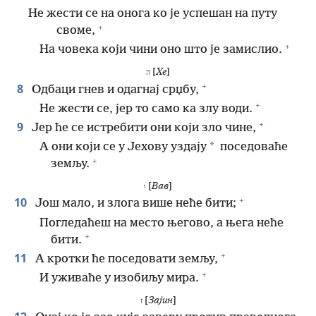
Не жести се на онога ко је успешан на путу
+
своме,
+
На човека који чини оно што је замислио.
[
Хе
]
ה
+
8
Одбаци гнев и одагнај срџбу,
+
Не жести се, јер то само ка злу води.
+
9
Јер ће се истребити они који зло чине,
*
А они који се у Јехову уздају
поседоваће
+
земљу.
[
Вав
]
ו
+
10
Још мало, и злога више неће бити;
Погледаћеш на место његово, а њега неће
+
бити.
+
11
А кротки ће поседовати земљу,
+
И уживаће у изобиљу мира.
[
Зајин
]
ז