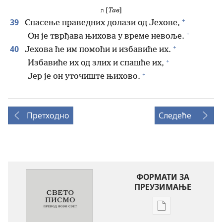
[
Тав
]
ת
+
39
Спасење праведних долази од Јехове,
+
Он је тврђава њихова у време невоље.
+
40
Јехова ће им помоћи и избавиће их.
+
Избавиће их од злих и спашће их,
+
Јер је он уточиште њихово.
Претходно
Следеће
ФОРМАТИ ЗА
ПРЕУЗИМАЊЕ
Формати