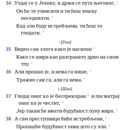
+
34
Уздај се у Јехову, и држи се пута његовог,
Он ће те узвисити и ти ћеш земљу
+
поседовати.
Кад зли буду истребљени, ти ћеш то
+
гледати.
[
Реш
]
ר
+
35
Видео сам злога како је насилан
Како се шири као разгранато дрво на свом
+
тлу.
+
36
Али прошао је, и нема га више,
+
Тражио сам га, али га нема.
[
Шин
]
ש
37
*
Гледај оног ко је беспрекоран
и посматрај
+
оног ко је честит,
+
Јер такви ће имати будућност пуну мира.
+
38
А сви преступници биће истребљени,
+
Пропашће будућност оних што су зли.