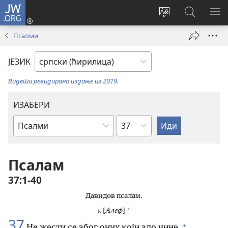
JW.ORG
Пријава
(отвара
Промени
Претрага
ПР
нови
језик
сајта
МЕ
Псалми
прозор)
сајта
JW.ORG
ЈЕЗИК
Видети ревидирано издање из 2019.
ИЗАБЕРИ
Поглавље
Библијска
књига
Псалам
37:1-40
Давидов псалам.
*
[
Алеф
]
א
37
+
Не жести се због оних који зло чине.