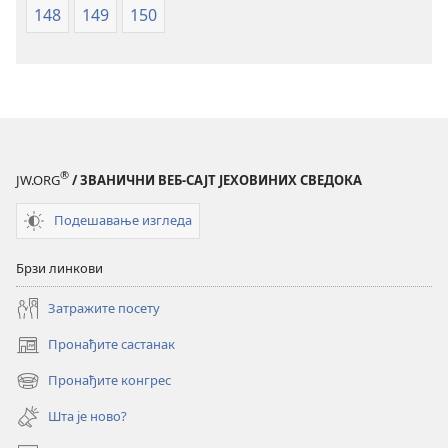
148
149
150
®
JW.ORG
/ ЗВАНИЧНИ ВЕБ-САЈТ ЈЕХОВИНИХ СВЕДОКА
Подешавање изгледа
Брзи линкови
Затражите посету
Пронађите састанак
(отвара
нови
Пронађите конгрес
(отвара
прозор)
нови
Шта је ново?
прозор)