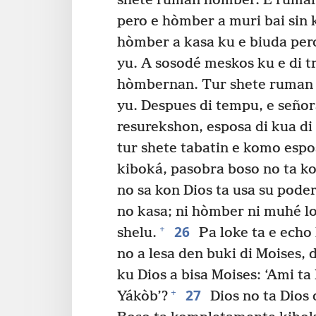
shete ruman hòmber. E ruman
pero e hòmber a muri bai sin k
hòmber a kasa ku e biuda pero
yu. A sosodé meskos ku e di 
hòmbernan. Tur shete ruman h
yu. Despues di tempu, e señor
resurekshon, esposa di kua di
tur shete tabatin e komo espo
kiboká, pasobra boso no ta ko
no sa kon Dios ta usa su poder
no kasa; ni hòmber ni muhé lo
26
+
shelu.
Pa loke ta e echo 
no a lesa den buki di Moises, 
ku Dios a bisa Moises: ‘Ami ta 
27
+
Yákòb’?
Dios no ta Dios 