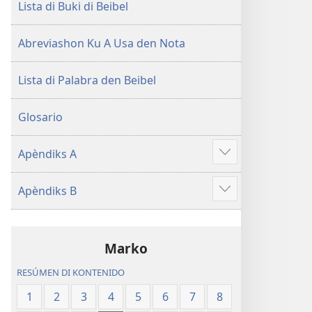
Lista di Buki di Beibel
Abreviashon Ku A Usa den Nota
Lista di Palabra den Beibel
Glosario
Apèndiks A
Mustra
mas
Apèndiks B
Mustra
mas
Marko
RESÚMEN DI KONTENIDO
1
2
3
4
5
6
7
8