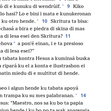
9
+
afó di e kunuku di wendrùif.
Kiko
lo hasi? Lo e bini i mata e kunukeronan
10
+
f ku otro hende.
Skritura ta bisa:
chasá a bira e piedra di skina di mas
11
 di lesa esei den Skritura?
*
Yehova
a pon’é einan, i e ta presioso
 di lesa esei?”
u tabata kontra Hesus a kuminsá buska
 ripará ku el a konta e ilustrashon ei
atin miedu di e multitut di hende.
eo i algun hende ku tabata apoyá
14
+
en trampa ku su mes palabranan.
sus: “Maestro, nos sa ku bo ta papia
 niun hende i ku bo no ta wak aparensia.