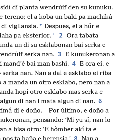
isidí di planta wendrùif den su kunuku.
 e tereno; el a koba un baki pa machiká
+
di vigilansia.
Despues, el a hür e
2
+
aha pa eksterior.
Ora tabata
anda un di su esklabonan bai serka e
3
endrùif serka nan.
E kunukeronan a
4
 i mand’é bai man bashí.
E ora ei, e
serka nan. Nan a dal e esklabo ei riba
 a manda un otro esklabo, pero nan a
anda hopi otro esklabo mas serka e
6
algun di nan i mata algun di nan.
+
imá di e doño.
Por último, e doño a
ukeronan, pensando: ‘Mi yu sí, nan lo
n a bisa otro: ‘E hòmber akí ta e
8
 nos ta haña e herensia.’
Nan a