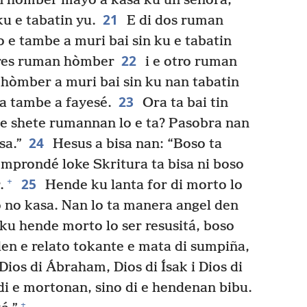
 hòmber mayó a kasa ku un señora,
21
u e tabatin yu.
E di dos ruman
 e tambe a muri bai sin ku e tabatin
22
tres ruman hòmber
i e otro ruman
òmber a muri bai sin ku nan tabatin
23
a tambe a fayesé.
Ora ta bai tin
 e shete rumannan lo e ta? Pasobra nan
24
sa.”
Hesus a bisa nan: “Boso ta
mprondé loke Skritura ta bisa ni boso
25
+
.
Hende ku lanta for di morto lo
 no kasa. Nan lo ta manera angel den
ku hende morto lo ser resusitá, boso
den e relato tokante e mata di sumpiña,
Dios di Ábraham, Dios di Ísak i Dios di
di e mortonan, sino di e hendenan bibu.
+