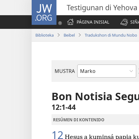
JW.ORG
Testigunan di Yehova
PÁGINA INISIAL
SIÑ
Biblioteka
Beibel
Tradukshon di Mundu Nobo
MUSTRA
Buki
di
Beibel
Bon Notisia Seg
12:1-44
RESÚMEN DI KONTENIDO
12
Hesus a kuminsá papia ku