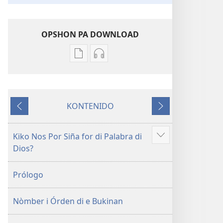
OPSHON PA DOWNLOAD
Opshon
Opshon
pa
pa
download
download
publikashon
oudio
KONTENIDO
Beibel
Beibel
Anterior
Siguiente
—
—
Tradukshon
Tradukshon
Kiko Nos Por Siña for di Palabra di
Mustra
di
di
Dios?
mas
Mundu
Mundu
Nobo
Nobo
Prólogo
Nòmber i Órden di e Bukinan