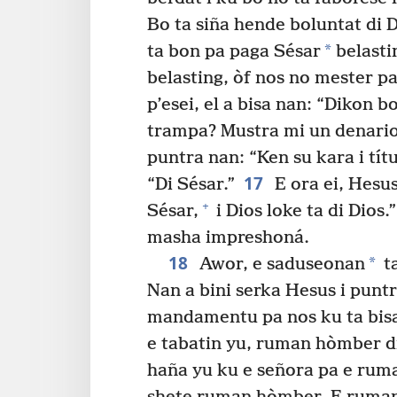
Bo ta siña hende boluntat di 
*
ta bon pa paga Sésar
belasti
belasting, òf nos no mester p
p’esei, el a bisa nan: “Dikon 
trampa? Mustra mi un denario
puntra nan: “Ken su kara i tít
17
“Di Sésar.”
E ora ei, Hesus
+
Sésar,
i Dios loke ta di Dios.”
masha impreshoná.
18
*
Awor, e saduseonan
ta
Nan a bini serka Hesus i puntr
mandamentu pa nos ku ta bisa
e tabatin yu, ruman hòmber di
haña yu ku e señora pa e rum