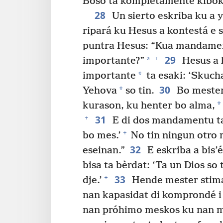
Boso ta kompletamente kibok
28
Un sierto eskriba ku a 
ripará ku Hesus a kontestá e 
puntra Hesus: “Kua mandame
29
+
*
importante?”
Hesus a 
*
importante
ta esaki: ‘Skucha
30
*
Yehova
so tin.
Bo mester
*
kurason, ku henter bo alma,
31
+
E di dos mandamentu ta
+
bo mes.’
No tin ningun otro
32
eseinan.”
E eskriba a bis’
bisa ta bèrdat: ‘Ta un Dios so 
33
+
dje.’
Hende mester stima
nan kapasidat di komprondé i 
nan próhimo meskos ku nan 