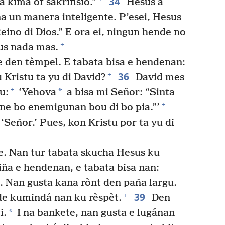
34
 kimá òf sakrifisio.”
Hesus a
na un manera inteligente. P’esei, Hesus
 Reino di Dios.” E ora ei, ningun hende no
+
us nada mas.
e den tèmpel. E tabata bisa e hendenan:
36
+
 Kristu ta yu di David?
David mes
+
*
u:
‘Yehova
a bisa mi Señor: “Sinta
+
ne bo enemigunan bou di bo pia.”’
Señor.’ Pues, kon Kristu por ta yu di
e. Nan tur tabata skucha Hesus ku
ña e hendenan, e tabata bisa nan:
. Nan gusta kana rònt den paña largu.
39
+
nde kumindá nan ku rèspèt.
Den
*
i.
I na bankete, nan gusta e lugánan