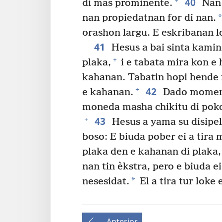
40
+
di mas prominente.
Nan 
*
nan propiedatnan for di nan.
orashon largu. E eskribanan lo
41
Hesus a bai sinta kamind
+
plaka,
i e tabata mira kon e
kahanan. Tabatin hopi hende 
42
+
e kahanan.
Dado momento
moneda masha chikitu di pok
43
+
Hesus a yama su disipeln
boso: E biuda pober ei a tira 
plaka den e kahanan di plaka,
nan tin èkstra, pero e biuda ei
*
nesesidat.
El a tira tur loke 
Anterior