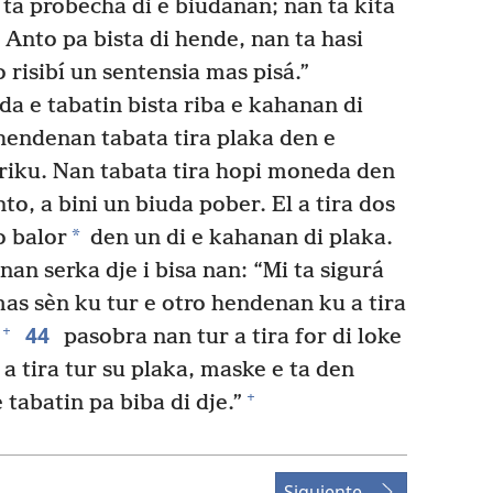
ta probechá di e biudanan; nan ta kita
Anto pa bista di hende, nan ta hasi
 risibí un sentensia mas pisá.”
a e tabatin bista riba e kahanan di
 hendenan tabata tira plaka den e
riku. Nan tabata tira hopi moneda den
, a bini un biuda pober. El a tira dos
*
o balor
den un di e kahanan di plaka.
an serka dje i bisa nan: “Mi ta sigurá
mas sèn ku tur e otro hendenan ku a tira
44
+
pasobra nan tur a tira for di loke
 a tira tur su plaka, maske e ta den
+
e tabatin pa biba di dje.”
Siguiente