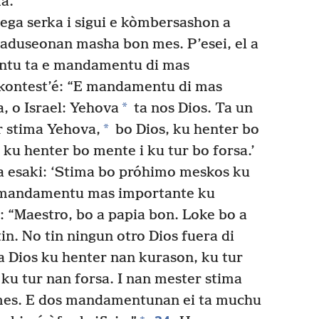
á.”
yega serka i sigui e kòmbersashon a
saduseonan masha bon mes. P’esei, el a
ntu ta e mandamentu di mas
kontest’é: “E mandamentu di mas
*
, o Israel: Yehova
ta nos Dios. Ta un
*
 stima Yehova,
bo Dios, ku henter bo
ku henter bo mente i ku tur bo forsa.’
 esaki: ‘Stima bo próhimo meskos ku
 mandamentu mas importante ku
é: “Maestro, bo a papia bon. Loke bo a
tin. No tin ningun otro Dios fuera di
 Dios ku henter nan kurason, ku tur
ku tur nan forsa. I nan mester stima
mes. E dos mandamentunan ei ta muchu
+