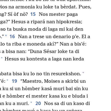
Dios na armonia ku loke ta bèrdat. Pues,
15
ng? Sí òf nò?
Nos mester paga
aga?” Hesus a ripará nan hipokresia;
boso ta buska moda di laga mi kai den
16
*
.”
Nan a trese un denario p’e. El a
ulo ta riba e moneda akí?” Nan a bis’é:
 a bisa nan: “Duna Sésar loke ta di
+
Hesus su kontesta a laga nan keda
+
bata bisa ku lo no tin resurekshon.
19
+
’é:
“Maestro, Moises a skirbi un
 ku si un hòmber kasá muri bai sin ku
 e hòmber ei mester kasa ku e biuda i
20
+
an ku a muri.
Nos sa di un kaso di