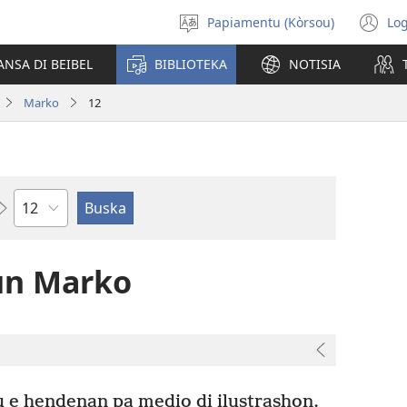
Papiamentu (Kòrsou)
Log
Skohe
(o
Idioma
n
ANSA DI BEIBEL
BIBLIOTEKA
NOTISIA
wi
Marko
12
Kapítulo
un Marko
 e hendenan pa medio di ilustrashon.