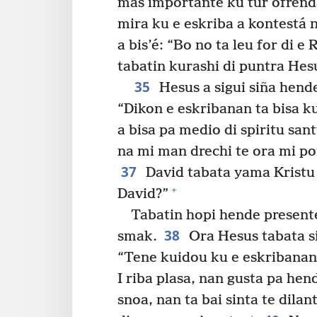
mas importante ku tur ofrenda
mira ku e eskriba a kontestá 
a bis’é: “Bo no ta leu for di e
tabatin kurashi di puntra Hes
35
Hesus a sigui siña hend
“Dikon e eskribanan ta bisa ku
a bisa pa medio di spiritu sant
na mi man drechi te ora mi po
37
David tabata yama Kristu ‘
+
David?”
Tabatin hopi hende present
38
smak.
Ora Hesus tabata si
“Tene kuidou ku e eskribanan
I riba plasa, nan gusta pa he
snoa, nan ta bai sinta te dilant