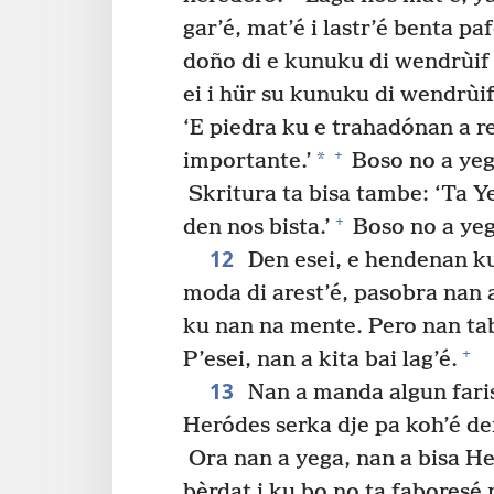
gar’é, mat’é i lastr’é benta p
doño di e kunuku di wendrùif 
ei i hür su kunuku di wendrùi
‘E piedra ku e trahadónan a re
+
*
importante.’
Boso no a yega
Skritura ta bisa tambe: ‘Ta 
+
den nos bista.’
Boso no a yega
12
Den esei, e hendenan k
moda di arest’é, pasobra nan a
ku nan na mente. Pero nan tab
+
P’esei, nan a kita bai lag’é.
13
Nan a manda algun faris
Heródes serka dje pa koh’é d
Ora nan a yega, nan a bisa He
bèrdat i ku bo no ta faboresé