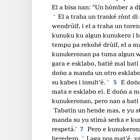
El a bisa nan: “Un hòmber a d
+
El a traha un tranké rònt di
wendrùif, i el a traha un toren 
kunuku ku algun kunukero i bi
tempu pa rekohé drùif, el a m
kunukeronan pa tuma algun w
gara e esklabo, batié mal batí
doño a manda un otro esklabo 
5
+
su kabes i insult’é.
E doño
mata e esklabo ei. E doño a m
kunukeronan, pero nan a bati 
Tabatin un hende mas, e yu st
manda su yu stimá serka e kun
7
respetá.’
Pero e kunukerona
+
heredero.
Laga nos mat’é, ya