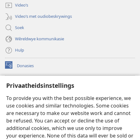
oop)
Video’s
Video’s met oudiobeskrywings
Soek
Wêreldwye kommunikasie
Hulp
Donasies
(maak
nuwe
venster
Wagtoring – AANLYN BIBLIOTEEK
Privaatheidsinstellings
(maak
oop)
nuwe
®
JW Hub
To provide you with the best possible experience, we
venster
(maak
oop)
use cookies and similar technologies. Some cookies
nuwe
®
JW Library
venster
are necessary to make our website work and cannot
oop)
be refused. You can accept or decline the use of
Watchtower Library
additional cookies, which we use only to improve
your experience. None of this data will ever be sold or