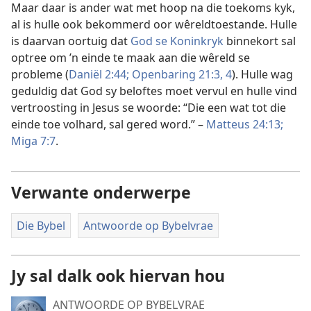
Maar daar is ander wat met hoop na die toekoms kyk,
al is hulle ook bekommerd oor wêreldtoestande. Hulle
is daarvan oortuig dat
God se Koninkryk
binnekort sal
optree om ’n einde te maak aan die wêreld se
probleme (
Daniël 2:44;
Openbaring 21:3, 4
). Hulle wag
geduldig dat God sy beloftes moet vervul en hulle vind
vertroosting in Jesus se woorde: “Die een wat tot die
einde toe volhard, sal gered word.” –
Matteus 24:13;
Miga 7:7
.
Verwante onderwerpe
Die Bybel
Antwoorde op Bybelvrae
Jy sal dalk ook hiervan hou
ANTWOORDE OP BYBELVRAE