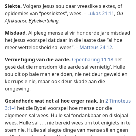
Siekte.
Volgens Jesus sou daar vreeslike siektes, of
epidemies van “pessiektes”, wees. –
Lukas 21:11
,
Ou
Afrikaanse Bybelvertaling.
Misdaad.
Al pleeg mense al vir honderde jare misdaad
het Jesus voorspel dat daar in die laaste dae “al hoe
meer wetteloosheid sal wees”. –
Matteus 24:12
.
Vernietiging van die aarde.
Openbaring 11:18
het
gesê dat die mensdom ‘die aarde sal vernietig’. Hulle
sou dit op baie maniere doen, nie net deur geweld en
korrupsie nie, maar ook deur skade aan die
omgewing.
Gesindhede wat net al hoe erger raak.
In
2 Timoteus
3:1-4
het die Bybel voorspel hoe mense oor die
algemeen sal wees. Hulle sal “ondankbaar en dislojaal
wees. Hulle sal . . . nie bereid wees om tot enigiets in te
stem nie. Hulle sal slegte dinge van mense sê en geen