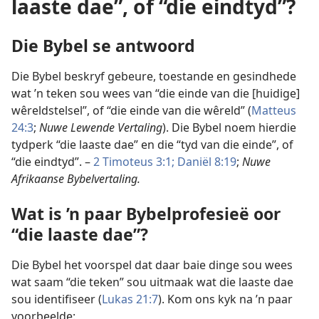
laaste dae”, of “die eindtyd”?
Die Bybel se antwoord
Die Bybel beskryf gebeure, toestande en gesindhede
wat ’n teken sou wees van “die einde van die [huidige]
wêreldstelsel”, of “die einde van die wêreld” (
Matteus
24:3
;
Nuwe Lewende Vertaling
). Die Bybel noem hierdie
tydperk “die laaste dae” en die “tyd van die einde”, of
“die eindtyd”. –
2 Timoteus 3:1;
Daniël 8:19
;
Nuwe
Afrikaanse Bybelvertaling.
Wat is ’n paar Bybelprofesieë oor
“die laaste dae”?
Die Bybel het voorspel dat daar baie dinge sou wees
wat saam “die teken” sou uitmaak wat die laaste dae
sou identifiseer (
Lukas 21:7
). Kom ons kyk na ’n paar
voorbeelde: