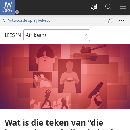
JW.ORG
Meld
aan
Verander
Soek
VE
(maak
taal
op
KIE
Antwoorde op Bybelvrae
nuwe
van
JW.ORG
venster
webwerf
LEES IN
oop)
Wat is die teken van “die