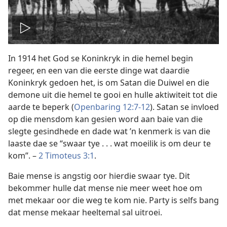
Speel
In 1914 het God se Koninkryk in die hemel begin
video
regeer, en een van die eerste dinge wat daardie
Koninkryk gedoen het, is om Satan die Duiwel en die
demone uit die hemel te gooi en hulle aktiwiteit tot die
aarde te beperk (
Openbaring 12:7-12
). Satan se invloed
op die mensdom kan gesien word aan baie van die
slegte gesindhede en dade wat ’n kenmerk is van die
laaste dae se “swaar tye . . . wat moeilik is om deur te
kom”. –
2 Timoteus 3:1
.
Baie mense is angstig oor hierdie swaar tye. Dit
bekommer hulle dat mense nie meer weet hoe om
met mekaar oor die weg te kom nie. Party is selfs bang
dat mense mekaar heeltemal sal uitroei.