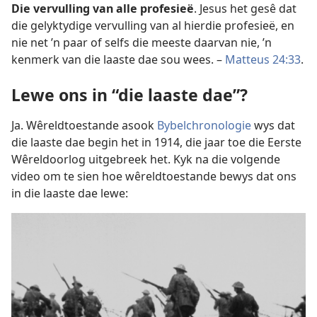
Die vervulling van alle profesieë
. Jesus het gesê dat
die gelyktydige vervulling van al hierdie profesieë, en
nie net ’n paar of selfs die meeste daarvan nie, ’n
kenmerk van die laaste dae sou wees. –
Matteus 24:33
.
Lewe ons in “die laaste dae”?
Ja. Wêreldtoestande asook
Bybelchronologie
wys dat
die laaste dae begin het in 1914, die jaar toe die Eerste
Wêreldoorlog uitgebreek het. Kyk na die volgende
video om te sien hoe wêreldtoestande bewys dat ons
in die laaste dae lewe: