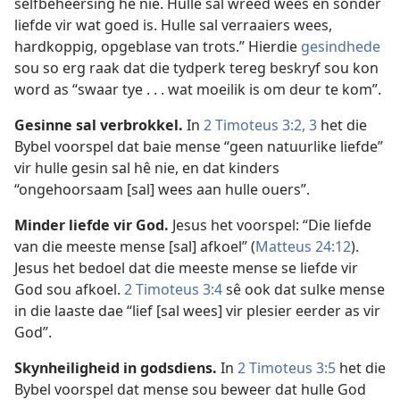
selfbeheersing hê nie. Hulle sal wreed wees en sonder
liefde vir wat goed is. Hulle sal verraaiers wees,
hardkoppig, opgeblase van trots.” Hierdie
gesindhede
sou so erg raak dat die tydperk tereg beskryf sou kon
word as “swaar tye . . . wat moeilik is om deur te kom”.
Gesinne sal verbrokkel.
In
2 Timoteus 3:2, 3
het die
Bybel voorspel dat baie mense “geen natuurlike liefde”
vir hulle gesin sal hê nie, en dat kinders
“ongehoorsaam [sal] wees aan hulle ouers”.
Minder liefde vir God.
Jesus het voorspel: “Die liefde
van die meeste mense [sal] afkoel” (
Matteus 24:12
).
Jesus het bedoel dat die meeste mense se liefde vir
God sou afkoel.
2 Timoteus 3:4
sê ook dat sulke mense
in die laaste dae “lief [sal wees] vir plesier eerder as vir
God”.
Skynheiligheid in godsdiens.
In
2 Timoteus 3:5
het die
Bybel voorspel dat mense sou beweer dat hulle God