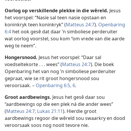
Oorlog op verskillende plekke in die wêreld.
Jesus
het voorspel: “Nasie sal teen nasie opstaan en
koninkryk teen koninkryk” (
Matteus 24:7
).
Openbaring
6:4
het ook gesê dat daar ’n simboliese perderuiter
wat oorlog voorstel, sou kom “om vrede van die aarde
weg te neem”.
Hongersnood.
Jesus het voorspel: “Daar sal
voedseltekorte . . . wees” (
Matteus 24:7
). Die boek
Openbaring het van nog ’n simboliese perderuiter
gepraat, wie se rit groot hongersnood sou
veroorsaak. –
Openbaring 6:5, 6
.
Groot aardbewings.
Jesus het gesê daar sou
“aardbewings op die een plek ná die ander wees”
(
Matteus 24:7;
Lukas 21:11
). Hierdie groot
aardbewings regoor die wêreld sou swaarkry en dood
veroorsaak soos nog nooit tevore nie.