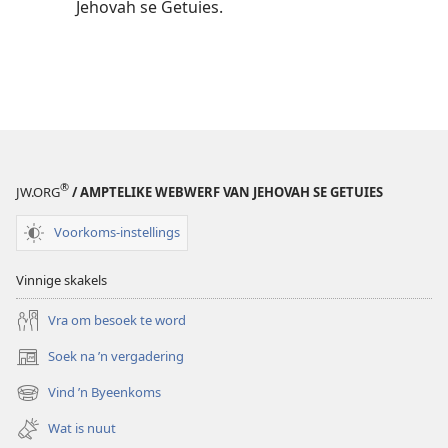
Jehovah se Getuies.
®
JW.ORG
/ AMPTELIKE WEBWERF VAN JEHOVAH SE GETUIES
Voorkoms-instellings
Vinnige skakels
Vra om besoek te word
Soek na ’n vergadering
(maak
nuwe
Vind ’n Byeenkoms
(maak
venster
nuwe
oop)
Wat is nuut
venster