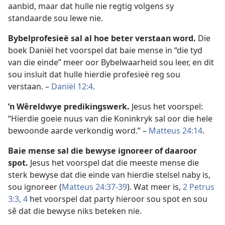
aanbid, maar dat hulle nie regtig volgens sy
standaarde sou lewe nie.
Bybelprofesieë sal al hoe beter verstaan word.
Die
boek Daniël het voorspel dat baie mense in “die tyd
van die einde” meer oor Bybelwaarheid sou leer, en dit
sou insluit dat hulle hierdie profesieë reg sou
verstaan. –
Daniël 12:4
.
’n Wêreldwye predikingswerk.
Jesus het voorspel:
“Hierdie goeie nuus van die Koninkryk sal oor die hele
bewoonde aarde verkondig word.” –
Matteus 24:14
.
Baie mense sal die bewyse ignoreer of daaroor
spot.
Jesus het voorspel dat die meeste mense die
sterk bewyse dat die einde van hierdie stelsel naby is,
sou ignoreer (
Matteus 24:37-39
). Wat meer is,
2 Petrus
3:3, 4
het voorspel dat party hieroor sou spot en sou
sê dat die bewyse niks beteken nie.