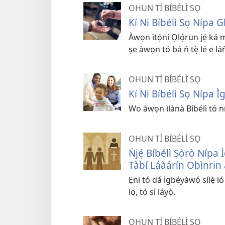
OHUN TÍ BÍBÉLÌ SỌ
Kí Ni Bíbélì Sọ Nípa
Àwọn ìtọ́ni Ọlọ́run jẹ́ ká mọ
ṣe àwọn tó bá ń tẹ̀ lé e lán
OHUN TÍ BÍBÉLÌ SỌ
Kí Ni Bíbélì Sọ Nípa 
Wo àwọn ìlànà Bíbélì tó ní í
OHUN TÍ BÍBÉLÌ SỌ
Ǹjẹ́ Bíbélì Sọ̀rọ̀ Ní
Tàbí Láàárín Obìnrin 
Ẹni tó dá ìgbéyàwó sílẹ̀ l
lọ, tó sì láyọ̀.
OHUN TÍ BÍBÉLÌ SỌ