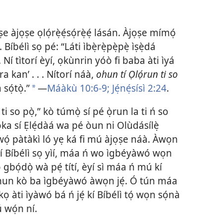
 àjọṣe ọlọ́rẹ̀ẹ́sọ́rẹ̀ẹ́ lásán. Àjọṣe mímọ́
 Bíbélì sọ pé: “Láti ìbẹ̀rẹ̀pẹ̀pẹ̀ ìṣẹ̀dá
 Ní tìtorí èyí, ọkùnrin yóò fi baba àti ìyá
ra kan’ . . . Nítorí náà,
ohun tí Ọlọ́run ti so
ọ́tọ̀.”
—
Máàkù 10:6-9;
Jẹ́nẹ́sísì 2:24
.
a
 so pọ̀,” kò túmọ̀ sí pé ọ̀run la ti ń so
ọ́ka sí Ẹlẹ́dàá wa pé òun ni Olùdásílẹ̀
wọ́ pàtàkì ló yẹ ká fi mú àjọṣe náà. Àwọn
tí Bíbélì sọ yìí, máa ń wo ìgbéyàwó wọn
 gbọ́dọ̀ wà pẹ́ títí, èyí sì máa ń mú kí
nkóhun kò ba ìgbéyàwó àwọn jẹ́. Ó tún máa
ọ àti ìyàwó bá ń jẹ́ kí Bíbélì tọ́ wọn sọ́nà
ú wọ́n ní.