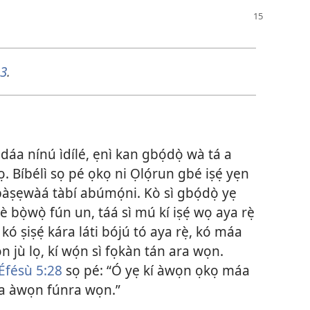
23
.
áa nínú ìdílé, ẹnì kan gbọ́dọ̀ wà tá a
 Bíbélì sọ pé ọkọ ni Ọlọ́run gbé iṣẹ́ yẹn
 apàṣẹwàá tàbí abúmọ́ni. Kò sì gbọ́dọ̀ yẹ
í lè bọ̀wọ̀ fún un, táá sì mú kí iṣẹ́ wọ aya rẹ̀
é kó ṣiṣẹ́ kára láti bójú tó aya rẹ̀, kó máa
ọn jù lọ, kí wọ́n sì fọkàn tán ara wọn.
Éfésù 5:28
sọ pé: “Ó yẹ kí àwọn ọkọ máa
ara àwọn fúnra wọn.”