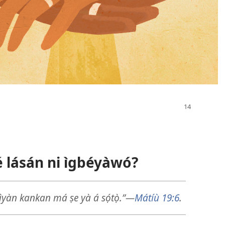
ẹ̀ẹ́ lásán ni ìgbéyàwó?
ènìyàn kankan má ṣe yà á sọ́tọ̀.”—
Mátíù 19:6
.