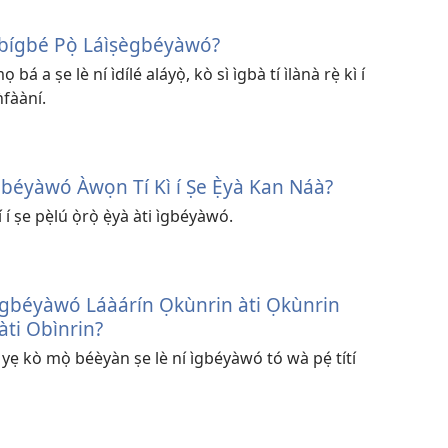
 Gbígbé Pọ̀ Láìṣègbéyàwó?
 bá a ṣe lè ní ìdílé aláyọ̀, kò sì ìgbà tí ìlànà rẹ̀ kì í
̀fààní.
Ìgbéyàwó Àwọn Tí Kì í Ṣe Ẹ̀yà Kan Náà?
 ṣe pẹ̀lú ọ̀rọ̀ ẹ̀yà àti ìgbéyàwó.
pa Ìgbéyàwó Láàárín Ọkùnrin àti Ọkùnrin
àti Obìnrin?
ó yẹ kò mọ̀ béèyàn ṣe lè ní ìgbéyàwó tó wà pẹ́ títí