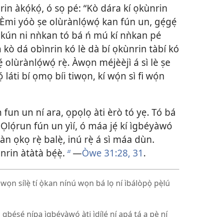
in àkọ́kọ́, ó sọ pé: “Kò dára kí ọkùnrin
mi yóò ṣe olùrànlọ́wọ́ kan fún un, gẹ́gẹ́
ekún ni nǹkan tó bá ń mú kí nǹkan pé
n kò dá obìnrin kó lè dà bí ọkùnrin tàbí kó
̣ olùrànlọ́wọ́ rẹ̀. Àwọn méjèèjì á sì lè ṣe
 láti bí ọmọ bíi tiwọn, kí wọ́n sì fi wọ́n
un fun un ní ara, ọpọlọ àti èrò tó yẹ. Tó bá
í Ọlọ́run fún un yìí, ó máa jẹ́ kí ìgbéyàwó
ọkàn ọkọ rẹ̀ balẹ̀, inú rẹ̀ á sì máa dùn.
nrin àtàtà bẹ́ẹ̀.
—
Òwe 31:28,
31
.
b
ọn sílẹ̀ tí ọ̀kan nínú wọn bá lọ ní ìbálòpọ̀ pẹ̀lú
éṣẹ́ nípa ìgbéyàwó àti ìdílé ní apá tá a pè ní