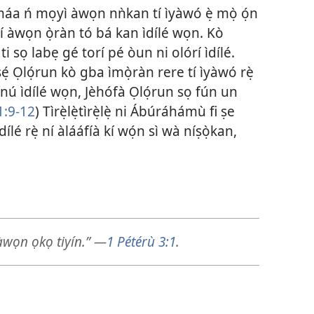
máa ń mọyì àwọn nǹkan tí ìyàwó ẹ̀ mọ̀ ọ́n
rí àwọn ọ̀ràn tó bá kan ìdílé wọn. Kò
i sọ labẹ gé torí pé òun ni olórí ìdílé.
ẹ́ Ọlọ́run kò gba ìmọ̀ràn rere tí ìyàwó rẹ̀
nú ìdílé wọn, Jèhófà Ọlọ́run sọ fún un
21:9-12
) Tìrẹ̀lẹ̀tìrẹ̀lẹ̀ ni Ábúráhámù fi ṣe
ílé rẹ̀ ní àlááfíà kí wọ́n sì wà níṣọ̀kan,
 àwọn ọkọ tiyín.” —
1 Pétérù 3:1
.