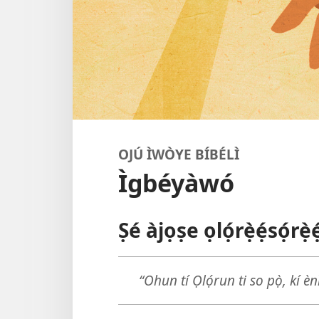
OJÚ ÌWÒYE BÍBÉLÌ
Ìgbéyàwó
Ṣé àjọṣe ọlọ́rẹ̀ẹ́sọ́r
“Ohun tí Ọlọ́run ti so pọ̀, kí 