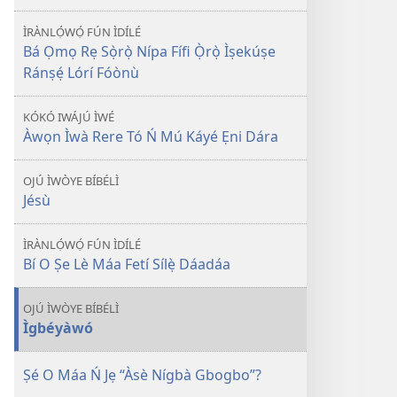
January 2014
January 2014
ÌRÀNLỌ́WỌ́ FÚN ÌDÍLÉ
Bá Ọmọ Rẹ Sọ̀rọ̀ Nípa Fífi Ọ̀rọ̀ Ìṣekúṣe
Ránṣẹ́ Lórí Fóònù
KÓKÓ IWÁJÚ ÌWÉ
Àwọn Ìwà Rere Tó Ń Mú Káyé Ẹni Dára
OJÚ ÌWÒYE BÍBÉLÌ
Jésù
ÌRÀNLỌ́WỌ́ FÚN ÌDÍLÉ
Bí O Ṣe Lè Máa Fetí Sílẹ̀ Dáadáa
OJÚ ÌWÒYE BÍBÉLÌ
Ìgbéyàwó
Ṣé O Máa Ń Jẹ “Àsè Nígbà Gbogbo”?