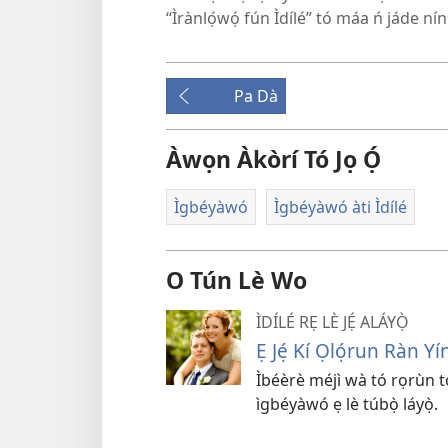
“Ìrànlọ́wọ́ fún Ìdílé” tó máa ń jáde ní
Pa Dà
Àwọn Àkòrí Tó Jọ Ọ́
Ìgbéyàwó
Ìgbéyàwó àti Ìdílé
O Tún Lè Wo
ÌDÍLÉ RẸ LÈ JẸ́ ALÁYỌ̀
Ẹ Jẹ́ Kí Ọlọ́run Ràn Yí
Ìbéèrè méjì wà tó rọrùn tó 
ìgbéyàwó ẹ lè túbọ̀ láyọ̀.