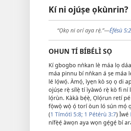
Kí ni ojúṣe ọkùnrin?
“Ọkọ ni orí aya rẹ̀.”—
Éfésù 5:
OHUN TÍ BÍBÉLÌ SỌ
Kí gbogbo nǹkan lè máa lọ dáad
máa pinnu bí nǹkan á ṣe máa lọ.
lé lọ́wọ́. Àmọ́, ìyẹn kò sọ ọ di
ojúṣe rẹ̀ sílẹ̀ tí ìyàwó rẹ̀ kò fi n
lọ́rùn. Kàkà bẹ́ẹ̀, Ọlọ́run retí p
fọ̀wọ̀ wọ̀ ọ́ torí òun ló sún mọ́ 
(
1 Tímótì 5:8;
1 Pétérù 3:7
) Ìwé
nífẹ̀ẹ́ àwọn aya wọn gẹ́gẹ́ bí 