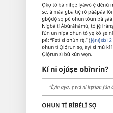
Ọkọ tó bá nífẹ̀ẹ́ ìyàwó ẹ̀ dénú 
ṣe, á máa gba tiẹ̀ rò pàápàá ló
gbọ́dọ̀ sọ pé ohun tóun bá ṣáà t
Nígbà tí Ábúráhámù, tó jẹ́ ìránṣ
fún un nípa ohun tó yẹ kó ṣe ní
pé: “Fetí sí ohùn rẹ̀.” (
Jẹ́nẹ́sísì 
ohun tí Ọlọ́run sọ, èyí sì mú kí ìd
Ọlọ́run sì bù kún wọn.
Kí ni ojúṣe obìnrin?
“Ẹ̀yin aya, ẹ wà ní ìtẹríba fún
OHUN TÍ BÍBÉLÌ SỌ