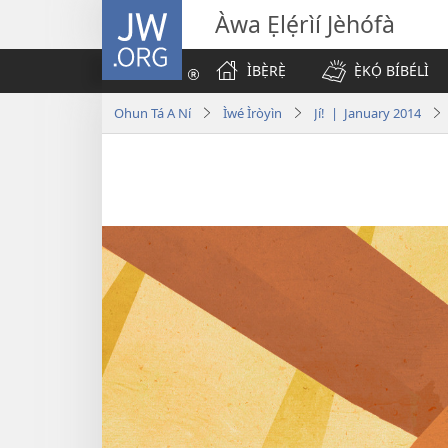
JW.ORG
Àwa Ẹlẹ́rìí Jèhófà
ÌBẸ̀RẸ̀
Ẹ̀KỌ́ BÍBÉLÌ
Ohun Tá A Ní
Ìwé Ìròyìn
Jí! | January 2014