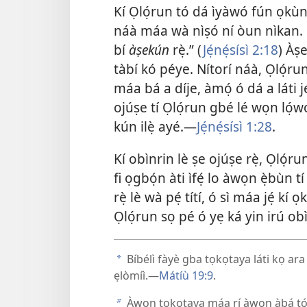
Kí Ọlọ́run tó dá ìyàwó fún ọkùnr
náà máa wà nìṣó ní òun nìkan. È
bí
àṣekún
rẹ̀.” (
Jẹ́nẹ́sísì 2:18
) Àṣ
tàbí kó péye. Nítorí náà, Ọlọ́ru
máa bá a díje, àmọ́ ó dá a láti jé
ojúṣe tí Ọlọ́run gbé lé wọn lọ́wọ́
kún ilẹ̀ ayé.—
Jẹ́nẹ́sísì 1:28
.
Kí obìnrin lè ṣe ojúṣe rẹ̀, Ọlọ́r
fi ọgbọ́n àti ìfẹ́ lo àwọn ẹ̀bùn t
rẹ̀ lè wà pẹ́ títí, ó sì máa jẹ́ kí 
Ọlọ́run sọ pé ó yẹ ká yin irú obì
Bíbélì fàyè gba tọkọtaya láti kọ ara w
a
ẹlòmíì.—
Mátíù 19:9
.
Àwọn tọkọtaya máa rí àwọn àbá tó gb
b