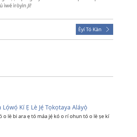
nú ìwé ìròyìn
Jí!
Èyí Tó Kàn
n Lọ́wọ́ Kí Ẹ Lè Jẹ́ Tọkọtaya Aláyọ̀
o lè bi ara ẹ tó máa jẹ́ kó o rí ohun tó o lè ṣe kí