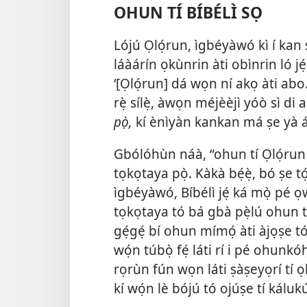
OHUN TÍ BÍBÉLÌ SỌ
Lójú Ọlọ́run, ìgbéyàwó kì í kan ṣe
láàárín ọkùnrin àti obìnrin ló jẹ́.
‘[Ọlọ́run] dá wọn ní akọ àti abo.
rẹ̀ sílẹ̀, àwọn méjèèjì yóò sì di a
pọ̀,
kí ènìyàn kankan má ṣe yà á s
Gbólóhùn náà, “ohun tí Ọlọ́run ti
tọkọtaya pọ̀. Kàkà bẹ́ẹ̀, bó ṣe t
ìgbéyàwó, Bíbélì jẹ́ ká mọ̀ pé ọ
tọkọtaya tó bá gbà pẹ̀lú ohun 
gẹ́gẹ́ bí ohun mímọ́ àti àjọṣe tó
wọ́n túbọ̀ fẹ́ láti rí i pé ohu
rọrùn fún wọn láti ṣàṣeyọrí tí ọk
kí wọ́n lè bójú tó ojúṣe tí káluk