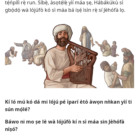
tẹ́ńpílì rẹ̀ run. Síbẹ̀, àsọtẹ́lẹ̀ yìí máa ṣẹ, Hábákúkù sì
gbọ́dọ̀ wà lójúfò kó sì máa bá iṣẹ́ ìsìn rẹ̀ sí Jèhófà lọ.
Kí ló mú kó dá mi lójú pé ìparí ètò àwọn nǹkan yìí ti
sún mọ́lé?
Báwo ni mo ṣe lè wà lójúfò kí n sì máa sin Jèhófà
nìṣó?