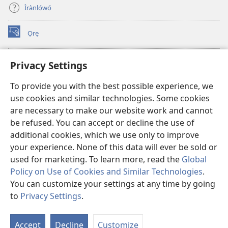
Ìrànlọ́wọ́
Ọrẹ
(opens
new
window)
ÀKÁ ÌWÉ ORÍ ÍŃTÁNẸ́Ẹ̀TÌ TI Watchtower™
Privacy Settings
(opens
new
®
JW Hub
To provide you with the best possible experience, we
window)
(opens
use cookies and similar technologies. Some cookies
new
®
JW Library
window)
are necessary to make our website work and cannot
be refused. You can accept or decline the use of
®
Watchtower Library
additional cookies, which we use only to improve
your experience. None of this data will ever be sold or
used for marketing. To learn more, read the
Global
Policy on Use of Cookies and Similar Technologies
.
Copyright
© 2026 Watch Tower Bible and Tract Society of Pennsylvania.
You can customize your settings at any time by going
ÀDÉHÙN LÍLO ÌKÀNNÌ
|
ÒFIN PÍPA ÌSỌFÚNNI MỌ́
|
PRIVACY
to
Privacy Settings
.
Fi
SETTINGS
O
Accept
Decline
Customize
Tó