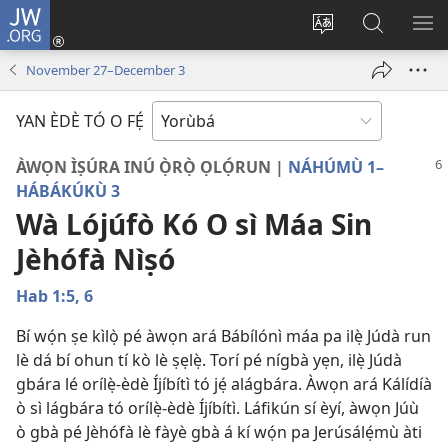
JW.ORG
Wọlé
(opens
Yí
Wa
GB
new
èdè
JW.ORG
YÍ
November 27–​December 3
window)
ìkànnì
JÁ
pa
YAN ÈDÈ TÓ O FẸ́
dà
ÀWỌN ÌṢÚRA INÚ Ọ̀RỌ̀ ỌLỌ́RUN |
NÁHÚMÙ 1–
HÁBÁKÚKÙ 3
Wà Lójúfò Kó O sì Máa Sin
Jèhófà Nìṣó
Hab 1:5, 6
Bí wọ́n ṣe kìlọ̀ pé àwọn ará Bábílónì máa pa ilẹ̀ Júdà run
lè dá bí ohun tí kò lè ṣẹlẹ̀. Torí pé nígbà yẹn, ilẹ̀ Júdà
gbára lé orílẹ̀-èdè Íjíbítì tó jẹ́ alágbára. Àwọn ará Kálídíà
ò sì lágbára tó orílẹ̀-èdè Íjíbítì. Láfikún sí èyí, àwọn Júù
ò gbà pé Jèhófà lè fàyè gbà á kí wọ́n pa Jerúsálẹ́mù àti