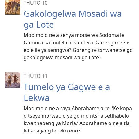
THUTO 10
Gakologelwa Mosadi wa
ga Lote
Modimo o ne a senya motse wa Sodoma le
Gomora ka molelo le sulefera. Goreng metse
eo e ile ya senngwa? Goreng re tshwanetse go
gakologelwa mosadi wa ga Lote?
THUTO 11
Tumelo ya Gagwe e a
Lekwa
Modimo o ne a raya Aborahame a re: ‘Ke kopa
o tseye morwao o ye go mo ntsha setlhabelo
kwa thabeng ya Moria.’ Aborahame o ne a tla
lebana jang le teko eno?