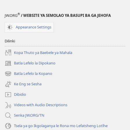
Ka
o
se
Ka
®
JW.ORG
/ WEBSITE YA SEMOLAO YA BASUPI BA GA JEHOFA
Ithutang
se
mo
Ithutang
Appearance Settings
Baebeleng
mo
Baebeleng
Dilinki
Kopa Thuto ya Baebele ya Mahala
Batla Lefelo la Dipokano
(e
bula
Batla Lefelo la Kopano
(e
tsebe
bula
e
Ke Eng se Sesha
tsebe
nngwe)
e
Dibidio
nngwe)
Videos with Audio Descriptions
Senka JW.ORG/TN
Tsela ya go Ikgolaganya le Rona mo Lefatsheng Lotlhe