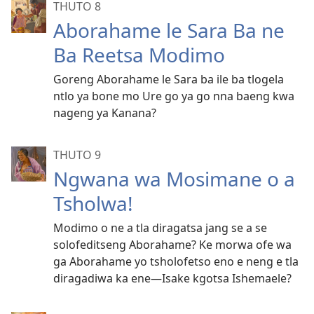
THUTO 8
Aborahame le Sara Ba ne
Ba Reetsa Modimo
Goreng Aborahame le Sara ba ile ba tlogela
ntlo ya bone mo Ure go ya go nna baeng kwa
nageng ya Kanana?
THUTO 9
Ngwana wa Mosimane o a
Tsholwa!
Modimo o ne a tla diragatsa jang se a se
solofeditseng Aborahame? Ke morwa ofe wa
ga Aborahame yo tsholofetso eno e neng e tla
diragadiwa ka ene​—⁠Isake kgotsa Ishemaele?