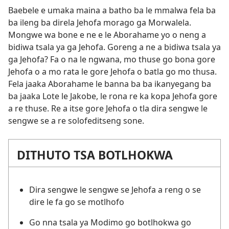
Baebele e umaka maina a batho ba le mmalwa fela ba
ba ileng ba direla Jehofa morago ga Morwalela.
Mongwe wa bone e ne e le Aborahame yo o neng a
bidiwa tsala ya ga Jehofa. Goreng a ne a bidiwa tsala ya
ga Jehofa? Fa o na le ngwana, mo thuse go bona gore
Jehofa o a mo rata le gore Jehofa o batla go mo thusa.
Fela jaaka Aborahame le banna ba ba ikanyegang ba
ba jaaka Lote le Jakobe, le rona re ka kopa Jehofa gore
a re thuse. Re a itse gore Jehofa o tla dira sengwe le
sengwe se a re solofeditseng sone.
DITHUTO TSA BOTLHOKWA
Dira sengwe le sengwe se Jehofa a reng o se
dire le fa go se motlhofo
Go nna tsala ya Modimo go botlhokwa go