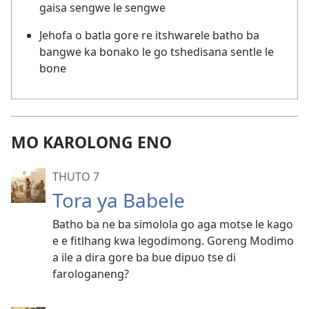
gaisa sengwe le sengwe
Jehofa o batla gore re itshwarele batho ba
bangwe ka bonako le go tshedisana sentle le
bone
MO KAROLONG ENO
THUTO 7
Tora ya Babele
Batho ba ne ba simolola go aga motse le kago
e e fitlhang kwa legodimong. Goreng Modimo
a ile a dira gore ba bue dipuo tse di
farologaneng?