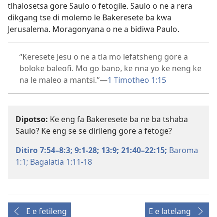
tlhalosetsa gore Saulo o fetogile. Saulo o ne a rera
dikgang tse di molemo le Bakeresete ba kwa
Jerusalema. Moragonyana o ne a bidiwa Paulo.
“Keresete Jesu o ne a tla mo lefatsheng gore a
boloke baleofi. Mo go bano, ke nna yo ke neng ke
na le maleo a mantsi.”​—
1 Timotheo 1:15
Dipotso:
Ke eng fa Bakeresete ba ne ba tshaba
Saulo? Ke eng se se dirileng gore a fetoge?
Ditiro 7:54–8:3;
9:1-28;
13:9;
21:40–22:15;
Baroma
1:1;
Bagalatia 1:11-18
E e fetileng
E e latelang