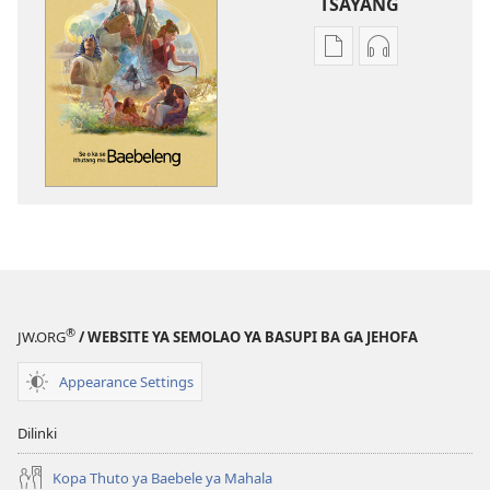
TSAYANG
Ditsela
Ditsela
tsa
tsa
go
go
itseela
itseela
dikgatiso
dikgatiso
tsa
tse
ileketeroniki
di
Se
rekotilweng
o
Se
Ka
o
se
Ka
®
JW.ORG
/ WEBSITE YA SEMOLAO YA BASUPI BA GA JEHOFA
Ithutang
se
mo
Ithutang
Appearance Settings
Baebeleng
mo
Baebeleng
Dilinki
Kopa Thuto ya Baebele ya Mahala