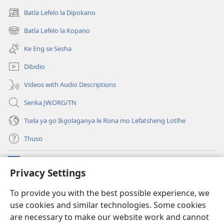
Batla Lefelo la Dipokano
(e
bula
Batla Lefelo la Kopano
(e
tsebe
bula
e
Ke Eng se Sesha
tsebe
nngwe)
e
Dibidio
nngwe)
Videos with Audio Descriptions
Senka JW.ORG/TN
Tsela ya go Ikgolaganya le Rona mo Lefatsheng Lotlhe
Thuso
Meneelo
(e
Privacy Settings
bula
tsebe
LAEBORARI YA MO INTERNET
To provide you with the best possible experience, we
(e
e
use cookies and similar technologies. Some cookies
bula
nngwe)
®
JW Hub
tsebe
are necessary to make our website work and cannot
(e