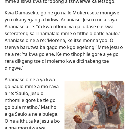
mme a isiwa kwa toropong a tshwerwe ka letsogo.
Kwa Damaseko, go ne go na le Mokeresete mongwe
yo o ikanyegang a bidiwa Ananiase. Jesu o ne a raya
Ananiase a re: ‘Ya kwa ntlong ya ga Judase e e kwa
seterateng sa Tlhamalalo mme o fitlhe o batle Saulo.’
Ananiase o ne a re: ‘Morena, ke itse monna yoo! O
tsenya barutwa ba gago mo kgolegelong!’ Mme Jesu o
ne a re: ‘Ya kwa go ene. Ke mo tlhophile gore a ye go
rera dikgang tse di molemo kwa ditšhabeng tse
dingwe.’
Ananiase o ne a ya kwa
go Saulo mme a mo raya
a re: ‘Saulo, Jesu o
nthomile gore ke tle go
go bula matlho.’ Matlho
a ga Saulo a ne a bulega.
O ne a ithuta ka Jesu a bo
a nna morutwa wa