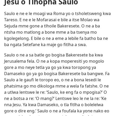
Jesu o Tlhopha Saulo
Saulo e ne e le moagi wa Roma yo o tsholetsweng kwa
Tareso. E ne e le Mofarasai e bile a itse Molao wa
Sejuda mme gone a tlhoile Bakeresete. O ne a ba
ntsha mo matlong a bone mme a ba tsenya mo
kgolegelong. E bile o ne a eme a lebile fa batho ba ne
ba ngata Setefane ka maje go fitlha a swa.
Saulo o ne a sa batle go bogisa Bakeresete ba kwa
Jerusalema fela. O ne a kopa moperesiti yo mogolo
gore a mo neye tetla ya go ya kwa toropong ya
Damaseko go ya go bogisa Bakeresete ba bangwe. Fa
Saulo a le gaufi le toropo eo, o ne a bona lesedi le
phatsima go mo dikologa mme a wela fa fatshe. O ne
a utlwa lentswe le re: ‘Saulo, ke eng fa o mpogisa?’ O
ne a botsa a re: ‘O mang?’ Lentswe leo le ne la re: ‘Ke
nna Jesu. Ya kwa Damaseko, o tla fitlha o bolelelwa
gore o dire eng.’ Saulo o ne a foufala ka yone nako eo