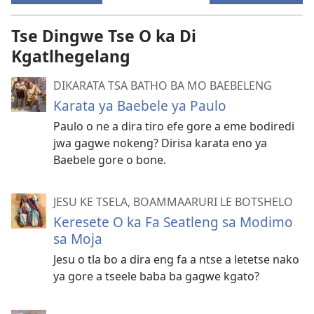
Tse Dingwe Tse O ka Di
Kgatlhegelang
DIKARATA TSA BATHO BA MO BAEBELENG
Karata ya Baebele ya Paulo
Paulo o ne a dira tiro efe gore a eme bodiredi
jwa gagwe nokeng? Dirisa karata eno ya
Baebele gore o bone.
JESU KE TSELA, BOAMMAARURI LE BOTSHELO
Keresete O ka Fa Seatleng sa Modimo
sa Moja
Jesu o tla bo a dira eng fa a ntse a letetse nako
ya gore a tseele baba ba gagwe kgato?