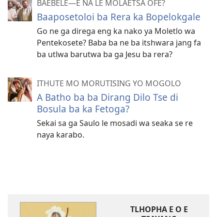
BAEBELE—E NA LE MOLAETSA OFE?
Baaposetoloi ba Rera ka Bopelokgale
Go ne ga direga eng ka nako ya Moletlo wa
Pentekosete? Baba ba ne ba itshwara jang fa
ba utlwa barutwa ba ga Jesu ba rera?
ITHUTE MO MORUTISING YO MOGOLO
A Batho ba ba Dirang Dilo Tse di
Bosula ba ka Fetoga?
Sekai sa ga Saulo le mosadi wa seaka se re
naya karabo.
TLHOPHA E O E