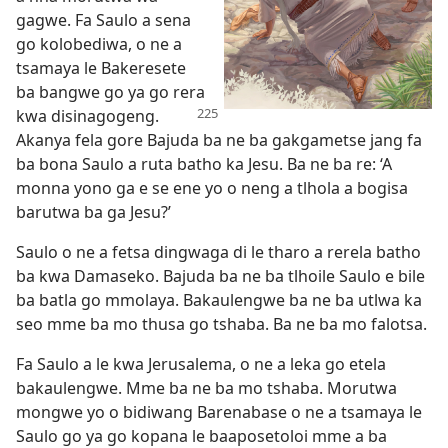
gagwe. Fa Saulo a sena
go kolobediwa, o ne a
tsamaya le Bakeresete
ba bangwe go ya go rera
kwa disinagogeng.
Akanya fela gore Bajuda ba ne ba gakgametse jang fa
ba bona Saulo a ruta batho ka Jesu. Ba ne ba re: ‘A
monna yono ga e se ene yo o neng a tlhola a bogisa
barutwa ba ga Jesu?’
Saulo o ne a fetsa dingwaga di le tharo a rerela batho
ba kwa Damaseko. Bajuda ba ne ba tlhoile Saulo e bile
ba batla go mmolaya. Bakaulengwe ba ne ba utlwa ka
seo mme ba mo thusa go tshaba. Ba ne ba mo falotsa.
Fa Saulo a le kwa Jerusalema, o ne a leka go etela
bakaulengwe. Mme ba ne ba mo tshaba. Morutwa
mongwe yo o bidiwang Barenabase o ne a tsamaya le
Saulo go ya go kopana le baaposetoloi mme a ba