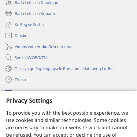
Batla Lefelo la Dipokano
(e
bula
Batla Lefelo la Kopano
(e
tsebe
bula
e
Ke Eng se Sesha
tsebe
nngwe)
e
Dibidio
nngwe)
Videos with Audio Descriptions
Senka JW.ORG/TN
Tsela ya go Ikgolaganya le Rona mo Lefatsheng Lotlhe
Thuso
Meneelo
(e
Privacy Settings
bula
tsebe
LAEBORARI YA MO INTERNET
To provide you with the best possible experience, we
(e
e
use cookies and similar technologies. Some cookies
bula
nngwe)
®
JW Hub
tsebe
are necessary to make our website work and cannot
(e
e
bula
be refused. You can accept or decline the use of