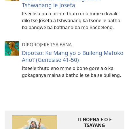
Tshwanang le Josefa
Itseele o bo o printe thuto eno mme o kwale
dilo tse Josefa a tshwanang ka tsone le batho
ba bangwe ba batlhano ba mo Baebeleng.
DIPOROJEKE TSA BANA
Dipotso: Ke Mang yo o Buileng Mafoko
Ano? (Genesise 41-50)
Itseele thuto eno mme o bone gore a o ka
gokaganya maina a batho le se ba se buileng.
TLHOPHA E O E
TSAYANG