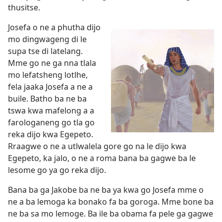
thusitse.
Josefa o ne a phutha dijo
mo dingwageng di le
supa tse di latelang.
Mme go ne ga nna tlala
mo lefatsheng lotlhe,
fela jaaka Josefa a ne a
buile. Batho ba ne ba
tswa kwa mafelong a a
farologaneng go tla go
reka dijo kwa Egepeto.
Rraagwe o ne a utlwalela gore go na le dijo kwa
Egepeto, ka jalo, o ne a roma bana ba gagwe ba le
lesome go ya go reka dijo.
Bana ba ga Jakobe ba ne ba ya kwa go Josefa mme o
ne a ba lemoga ka bonako fa ba goroga. Mme bone ba
ne ba sa mo lemoge. Ba ile ba obama fa pele ga gagwe