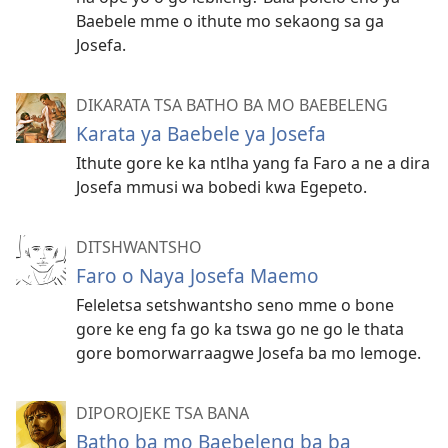
Baebele mme o ithute mo sekaong sa ga
Josefa.
DIKARATA TSA BATHO BA MO BAEBELENG
Karata ya Baebele ya Josefa
Ithute gore ke ka ntlha yang fa Faro a ne a dira
Josefa mmusi wa bobedi kwa Egepeto.
DITSHWANTSHO
Faro o Naya Josefa Maemo
Feleletsa setshwantsho seno mme o bone
gore ke eng fa go ka tswa go ne go le thata
gore bomorwarraagwe Josefa ba mo lemoge.
DIPOROJEKE TSA BANA
Batho ba mo Baebeleng ba ba