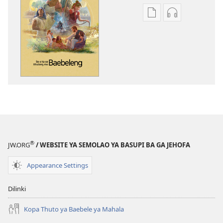
Ditsela
Ditsela
tsa
tsa
go
go
itseela
itseela
dikgatiso
dikgatiso
tsa
tse
ileketeroniki
di
Se
rekotilweng
o
Se
Ka
o
se
Ka
®
JW.ORG
/ WEBSITE YA SEMOLAO YA BASUPI BA GA JEHOFA
Ithutang
se
mo
Ithutang
Appearance Settings
Baebeleng
mo
Baebeleng
Dilinki
Kopa Thuto ya Baebele ya Mahala