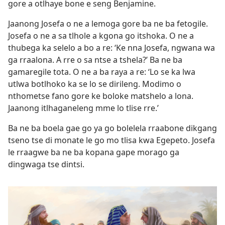
gore a otlhaye bone e seng Benjamine.
Jaanong Josefa o ne a lemoga gore ba ne ba fetogile.
Josefa o ne a sa tlhole a kgona go itshoka. O ne a
thubega ka selelo a bo a re: ‘Ke nna Josefa, ngwana wa
ga rraalona. A rre o sa ntse a tshela?’ Ba ne ba
gamaregile tota. O ne a ba raya a re: ‘Lo se ka lwa
utlwa botlhoko ka se lo se dirileng. Modimo o
nthometse fano gore ke boloke matshelo a lona.
Jaanong itlhaganeleng mme lo tlise rre.’
Ba ne ba boela gae go ya go bolelela rraabone dikgang
tseno tse di monate le go mo tlisa kwa Egepeto. Josefa
le rraagwe ba ne ba kopana gape morago ga
dingwaga tse dintsi.