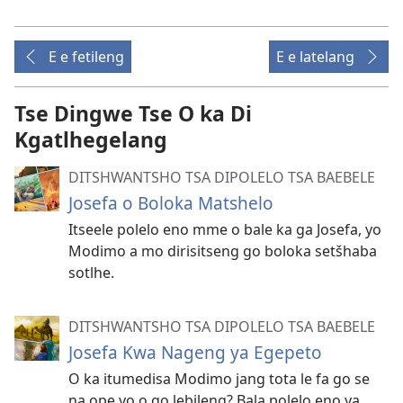
E e fetileng
E e latelang
Tse Dingwe Tse O ka Di
Kgatlhegelang
DITSHWANTSHO TSA DIPOLELO TSA BAEBELE
Josefa o Boloka Matshelo
Itseele polelo eno mme o bale ka ga Josefa, yo
Modimo a mo dirisitseng go boloka setšhaba
sotlhe.
DITSHWANTSHO TSA DIPOLELO TSA BAEBELE
Josefa Kwa Nageng ya Egepeto
O ka itumedisa Modimo jang tota le fa go se
na ope yo o go lebileng? Bala polelo eno ya