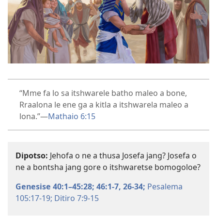
“Mme fa lo sa itshwarele batho maleo a bone,
Rraalona le ene ga a kitla a itshwarela maleo a
lona.”​—
Mathaio 6:15
Dipotso:
Jehofa o ne a thusa Josefa jang? Josefa o
ne a bontsha jang gore o itshwaretse bomogoloe?
Genesise 40:1–45:28;
46:1-7,
26-34;
Pesalema
105:17-19;
Ditiro 7:9-15