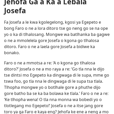
Jehofa Ga a Ka a Lebala
Josefa
Fa Josefa a le kwa kgolegelong, kgosi ya Egepeto e
bong Faro o ne a lora ditoro tse go neng go se na ope
yo o ka di tlhalosang. Mongwe wa batlhanka ba gagwe
o ne a mmolelela gore Josefa o kgona go tlhalosa
ditoro. Faro o ne a laela gore Josefa a bidiwe ka
bonako.
Faro o ne a mmotsa a re: ‘A o kgona go tlhalosa
ditoro?’ Josefa o ne a mo raya a re: ‘Go tla nna le dijo
tse dintsi mo Egepeto ka dingwaga di le supa, mme go
tswa foo, go tla nna le dingwaga di le supa tsa tlala.
Tlhopha mongwe yo o botlhale gore a phuthe dijo
gore batho ba se ka ba bolawa ke tlala.’ Faro o ne a re:
‘Ke tlhopha wena! O tla nna monna wa bobedi yo o
tlotlegang mo Egepeto!’ Josefa o ne a itse jang gore
toro ya ga Faro e kaya eng? Jehofa ke ene a neng a mo