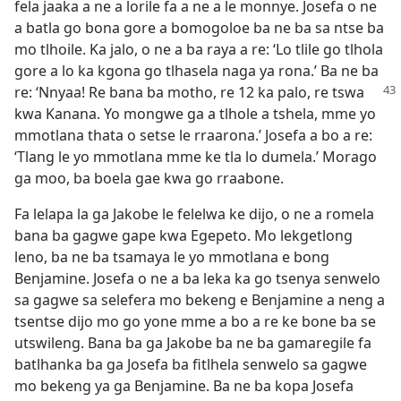
fela jaaka a ne a lorile fa a ne a le monnye. Josefa o ne
a batla go bona gore a bomogoloe ba ne ba sa ntse ba
mo tlhoile. Ka jalo, o ne a ba raya a re: ‘Lo tlile go tlhola
gore a lo ka kgona go tlhasela naga ya rona.’ Ba ne ba
re: ‘Nnyaa! Re bana ba
motho, re 12 ka palo, re tswa
kwa Kanana. Yo mongwe ga a tlhole a tshela, mme yo
mmotlana thata o setse le rraarona.’ Josefa a bo a re:
‘Tlang le yo mmotlana mme ke tla lo dumela.’ Morago
ga moo, ba boela gae kwa go rraabone.
Fa lelapa la ga Jakobe le felelwa ke dijo, o ne a romela
bana ba gagwe gape kwa Egepeto. Mo lekgetlong
leno, ba ne ba tsamaya le yo mmotlana e bong
Benjamine. Josefa o ne a ba leka ka go tsenya senwelo
sa gagwe sa selefera mo bekeng e Benjamine a neng a
tsentse dijo mo go yone mme a bo a re ke bone ba se
utswileng. Bana ba ga Jakobe ba ne ba gamaregile fa
batlhanka ba ga Josefa ba fitlhela senwelo sa gagwe
mo bekeng ya ga Benjamine. Ba ne ba kopa Josefa